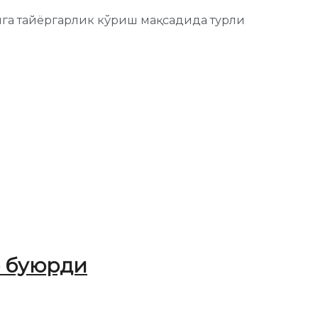
га тайёргарлик кўриш мақсадида турли
ф буюрди