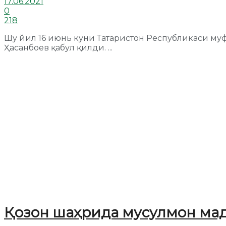
17.06.2021
0
218
Шу йил 16 июнь куни Татаристон Республикаси му
Ҳасанбоев қабул қилди. ...
Қозон шаҳрида мусулмон мад