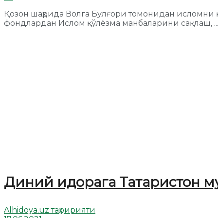
Қозон шаҳрида Волга Булғори томонидан исломни
фондлардан Ислом қўлёзма манбаларини сақлаш, ..
Диний идорага Татаристон м
Alhidoya.uz таҳририяти