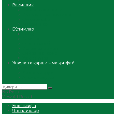
Аудио
Вакиллик
Вилоят вакиллиги
Имомлар фаолиятидан
Фиқҳ мактаби
Масжидлар
Бўлимлар
Фиқҳ
Рамазон
Савол-жавоб
Ислом ва иймон
Сийрат ва тарих
Ҳаж ва умра
Жаҳолатга қарши – маърифат!
Мақола
Видеомаъруза
Аудиомаъруза
No Result
View All Result
Бош саҳифа
Янгиликлар