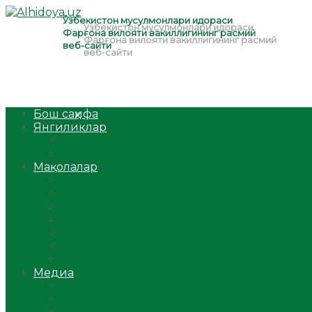
Бош саҳифа
Янгиликлар
Ўзбекистон
Жаҳон
Мақолалар
Мусулмоннинг одоби
Оилам – саодат масканим!
Таълим-тарбия
Ибратли ҳикоялар
Хислатли ҳикматлар
Аёллар саҳифаси
Саломатлик
Медиа
Видео
Фото