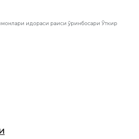
улмонлари идораси раиси ўринбосари Ўткир
и