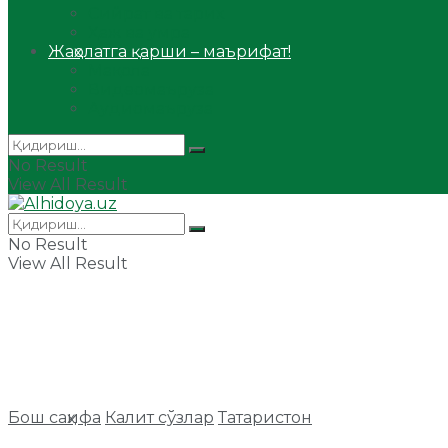
Сийрат ва тарих
Ҳаж ва умра
Жаҳолатга қарши – маърифат!
Мақола
Видеомаъруза
Аудиомаъруза
No Result
View All Result
No Result
View All Result
Бош саҳифа
Калит сўзлар
Татаристон