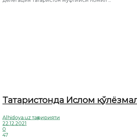
делегация Татаристон муфтийси Комил ...
Татаристонда Ислом қўлёзма
Alhidoya.uz таҳририяти
22.12.2021
0
47