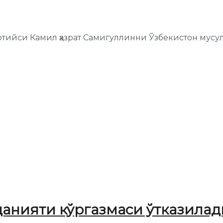
фтийси Камил ҳазрат Самигуллинни Ўзбекистон мус
анияти кўргазмаси ўтказилад