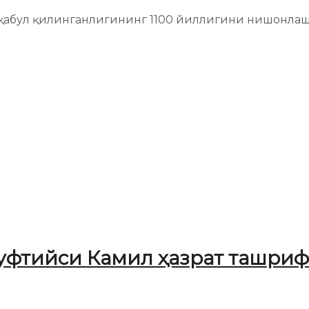
 қабул қилинганлигининг 1100 йиллигини нишонлаш
.
уфтийси Камил ҳазрат ташри