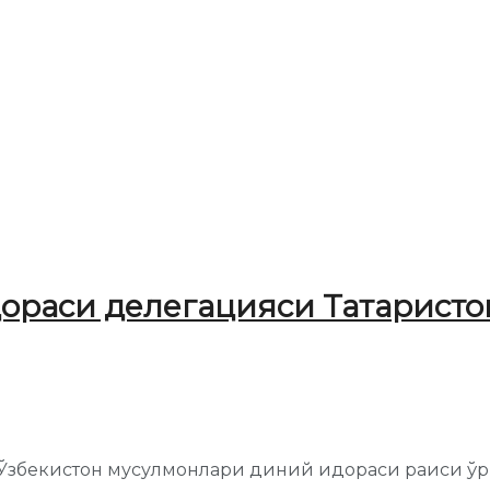
ораси делегацияси Татарист
 Ўзбекистон мусулмонлари диний идораси раиси 