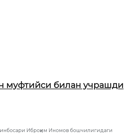
он муфтийси билан учрашди
ўринбосари Иброҳим Иномов бошчилигидаги