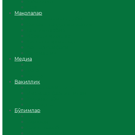
Ўзбекистон
Жаҳон
Мақолалар
Мусулмоннинг одоби
Оилам – саодат масканим!
Таълим-тарбия
Ибратли ҳикоялар
Хислатли ҳикматлар
Аёллар саҳифаси
Саломатлик
Медиа
Видео
Фото
Аудио
Вакиллик
Вилоят вакиллиги
Имомлар фаолиятидан
Фиқҳ мактаби
Масжидлар
Бўлимлар
Фиқҳ
Рамазон
Савол-жавоб
Ислом ва иймон