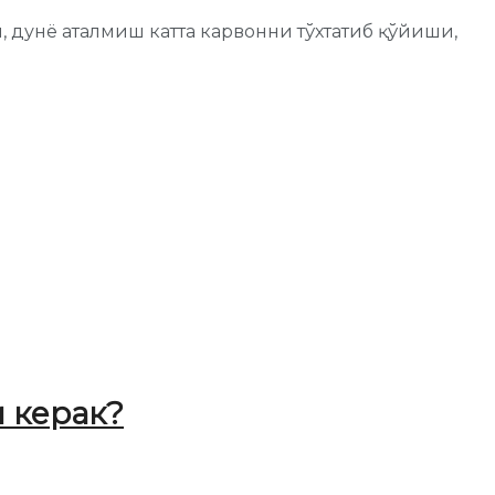
, дунё аталмиш катта карвонни тўхтатиб қўйиши,
 керак?