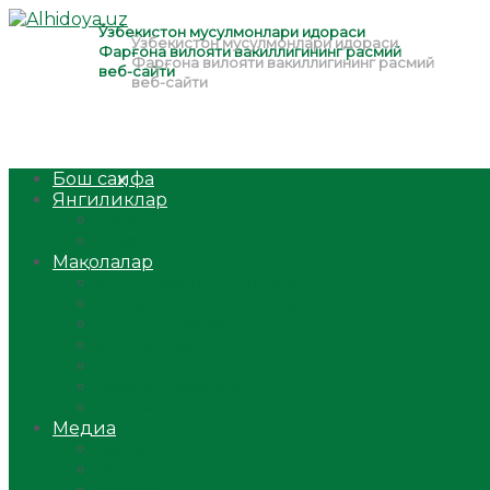
Бош саҳифа
Янгиликлар
Ўзбекистон
Жаҳон
Мақолалар
Мусулмоннинг одоби
Оилам – саодат масканим!
Таълим-тарбия
Ибратли ҳикоялар
Хислатли ҳикматлар
Аёллар саҳифаси
Саломатлик
Медиа
Видео
Фото