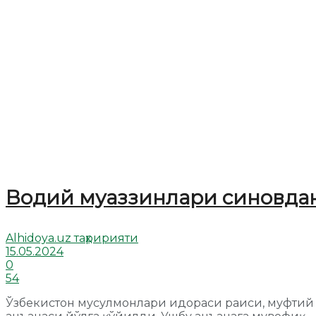
Водий муаззинлари синовдан
Alhidoya.uz таҳририяти
15.05.2024
0
54
Ўзбекистон мусулмонлари идораси раиси, муфтий