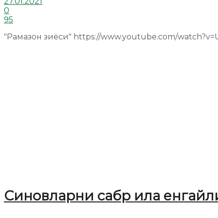
27.01.2021
0
95
"Рамазон зиёси" https://www.youtube.com/watch?v=
Синовларни сабр ила енгайл