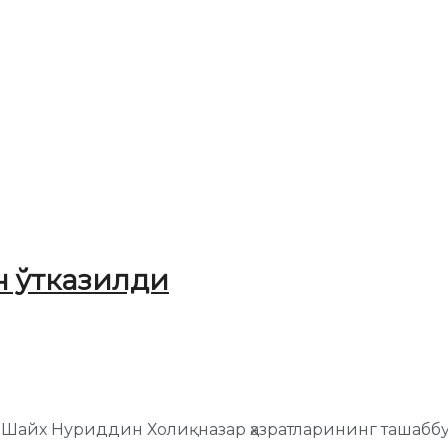
 ўтказилди
 Шайх Нуриддин Холиқназар ҳазратларининг ташаб