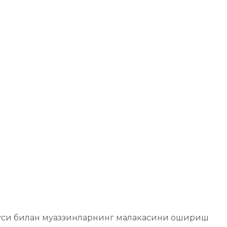
буси билан муаззинларнинг малакасини ошириш