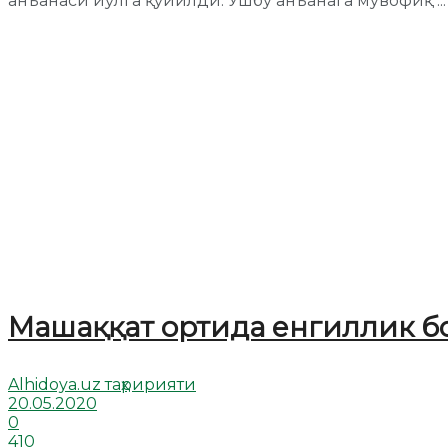
анъанаси йўлга қўйилди. Ушбу анъанага мувофиқ ...
Машаққат ортида енгиллик б
Alhidoya.uz таҳририяти
20.05.2020
0
410