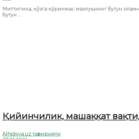
Миттигина, кўзга кўринмас махлуқнинг бутун олам
бутун ...
Қийинчилик, машаққат вақти
Alhidoya.uz таҳририяти