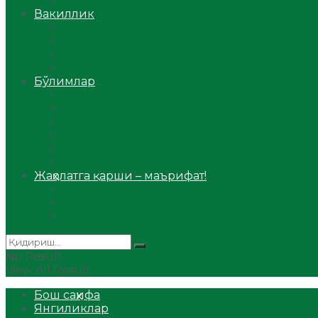
Аудио
Вакиллик
Вилоят вакиллиги
Имомлар фаолиятидан
Фиқҳ мактаби
Масжидлар
Бўлимлар
Фиқҳ
Рамазон
Савол-жавоб
Ислом ва иймон
Сийрат ва тарих
Ҳаж ва умра
Жаҳолатга қарши – маърифат!
Мақола
Видеомаъруза
Аудиомаъруза
No Result
View All Result
Бош саҳифа
Янгиликлар