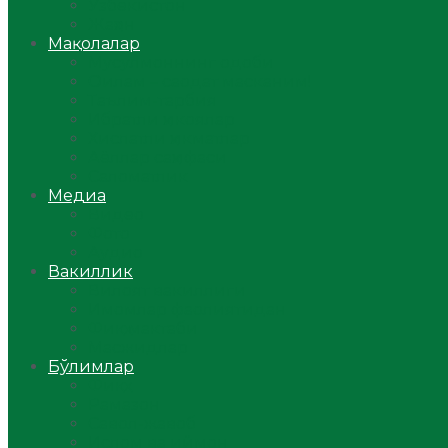
Ўзбекистон
Жаҳон
Мақолалар
Мусулмоннинг одоби
Оилам – саодат масканим!
Таълим-тарбия
Ибратли ҳикоялар
Хислатли ҳикматлар
Аёллар саҳифаси
Саломатлик
Медиа
Видео
Фото
Аудио
Вакиллик
Вилоят вакиллиги
Имомлар фаолиятидан
Фиқҳ мактаби
Масжидлар
Бўлимлар
Фиқҳ
Рамазон
Савол-жавоб
Ислом ва иймон