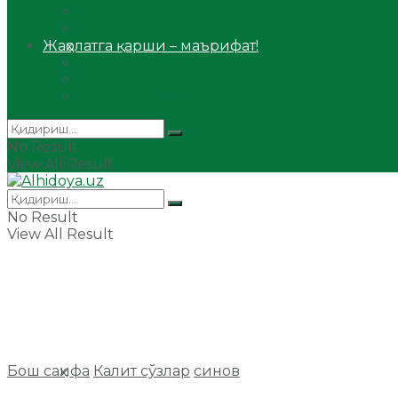
Сийрат ва тарих
Ҳаж ва умра
Жаҳолатга қарши – маърифат!
Мақола
Видеомаъруза
Аудиомаъруза
No Result
View All Result
No Result
View All Result
Бош саҳифа
Калит сўзлар
синов