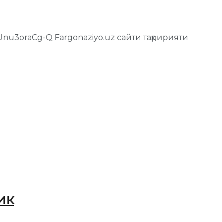
Unu3oraCg-Q Fargonaziyo.uz сайти таҳририяти
ик