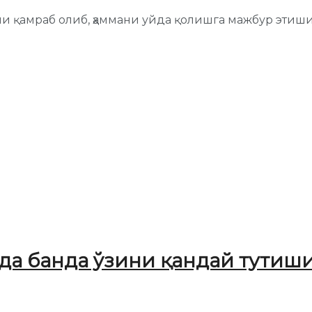
ни қамраб олиб, ҳаммани уйда қолишга мажбур этиши
да банда ўзини қандай тутиши