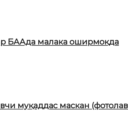
ар БААда малака оширмоқда
чи муқаддас маскан (фотолав