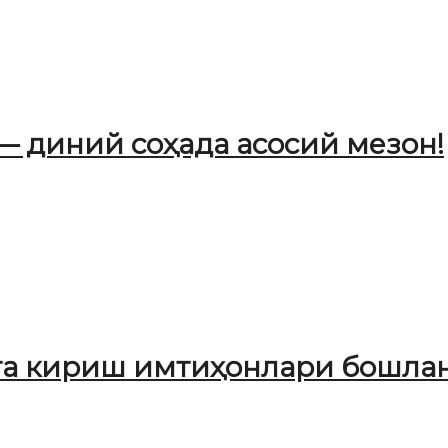
— диний соҳада асосий мезон!
а кириш имтиҳонлари бошлан