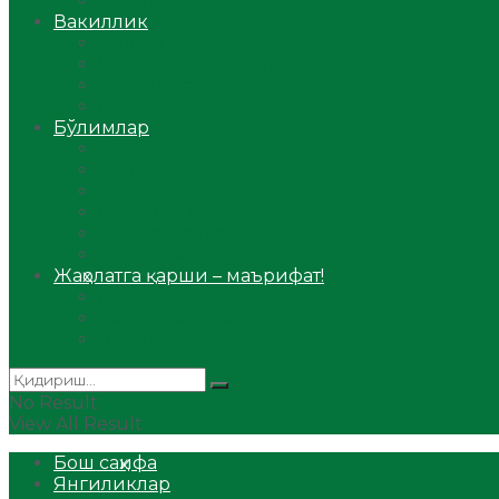
Аудио
Вакиллик
Вилоят вакиллиги
Имомлар фаолиятидан
Фиқҳ мактаби
Масжидлар
Бўлимлар
Фиқҳ
Рамазон
Савол-жавоб
Ислом ва иймон
Сийрат ва тарих
Ҳаж ва умра
Жаҳолатга қарши – маърифат!
Мақола
Видеомаъруза
Аудиомаъруза
No Result
View All Result
Бош саҳифа
Янгиликлар