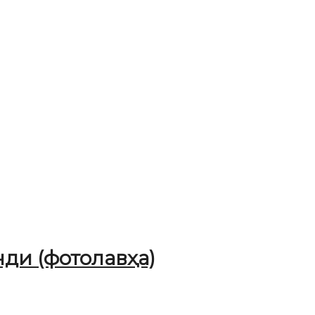
ди (фотолавҳа)