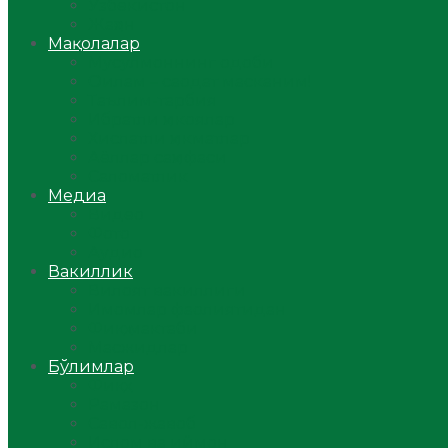
Ўзбекистон
Жаҳон
Мақолалар
Мусулмоннинг одоби
Оилам – саодат масканим!
Таълим-тарбия
Ибратли ҳикоялар
Хислатли ҳикматлар
Аёллар саҳифаси
Саломатлик
Медиа
Видео
Фото
Аудио
Вакиллик
Вилоят вакиллиги
Имомлар фаолиятидан
Фиқҳ мактаби
Масжидлар
Бўлимлар
Фиқҳ
Рамазон
Савол-жавоб
Ислом ва иймон