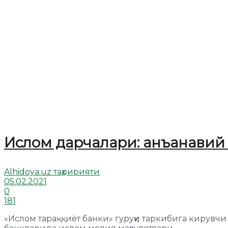
Ислом дарчалари: анъанавий
Alhidoya.uz таҳририяти
05.02.2021
0
181
«Ислом тараққиёт банки» гуруҳи таркибига кирув