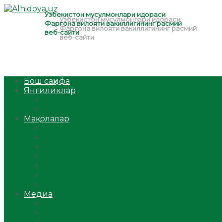
Бош саҳифа
Янгиликлар
Ўзбекистон
Жаҳон
Мақолалар
Мусулмоннинг одоби
Оилам – саодат масканим!
Таълим-тарбия
Ибратли ҳикоялар
Хислатли ҳикматлар
Аёллар саҳифаси
Саломатлик
Медиа
Видео
Фото