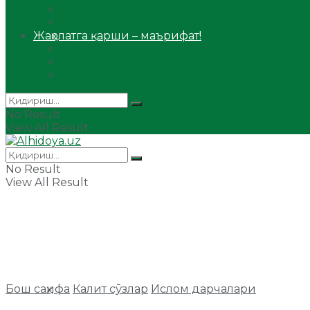
Сийрат ва тарих
Ҳаж ва умра
Жаҳолатга қарши – маърифат!
Мақола
Видеомаъруза
Аудиомаъруза
No Result
View All Result
No Result
View All Result
Бош саҳифа
Калит сўзлар
Ислом дарчалари