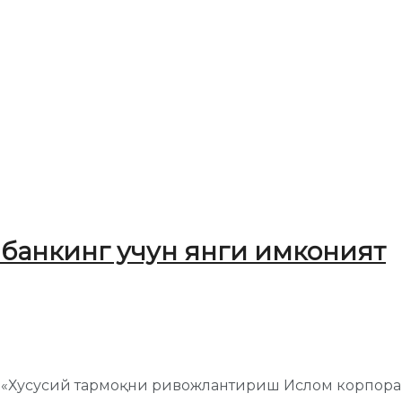
 банкинг учун янги имконият
чи «Хусусий тармоқни ривожлантириш Ислом корпора