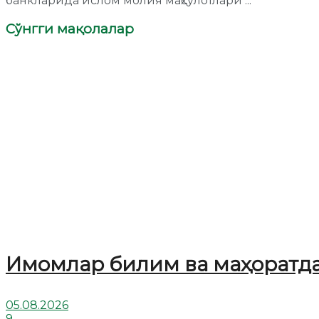
банкларида ислом молия маҳсулотлари ...
Сўнгги мақолалар
Имомлар билим ва маҳоратд
05.08.2026
9