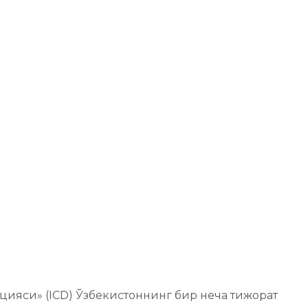
цияси» (ICD) Ўзбекистоннинг бир неча тижорат