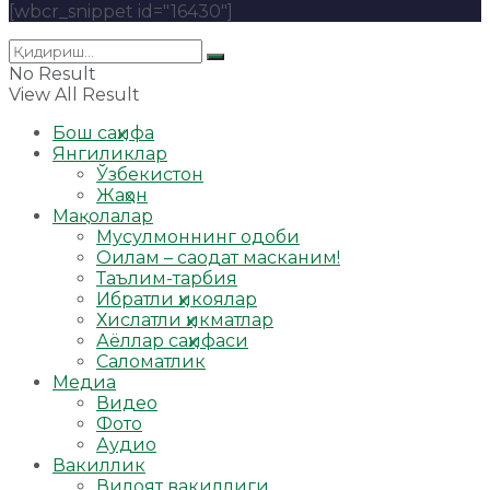
[wbcr_snippet id="16430"]
No Result
View All Result
Бош саҳифа
Янгиликлар
Ўзбекистон
Жаҳон
Мақолалар
Мусулмоннинг одоби
Оилам – саодат масканим!
Таълим-тарбия
Ибратли ҳикоялар
Хислатли ҳикматлар
Аёллар саҳифаси
Саломатлик
Медиа
Видео
Фото
Аудио
Вакиллик
Вилоят вакиллиги