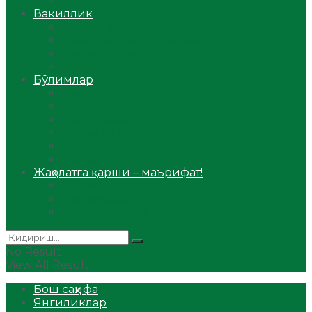
Аудио
Вакиллик
Вилоят вакиллиги
Имомлар фаолиятидан
Фиқҳ мактаби
Масжидлар
Бўлимлар
Фиқҳ
Рамазон
Савол-жавоб
Ислом ва иймон
Сийрат ва тарих
Ҳаж ва умра
Жаҳолатга қарши – маърифат!
Мақола
Видеомаъруза
Аудиомаъруза
No Result
View All Result
Бош саҳифа
Янгиликлар