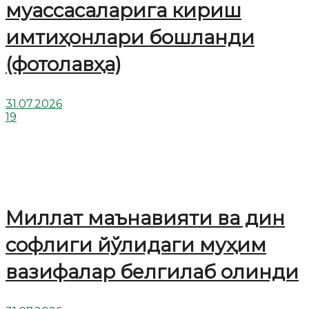
муассасаларига кириш
имтиҳонлари бошланди
(фотолавҳа)
31.07.2026
19
Миллат маънавияти ва дин
софлиги йўлидаги муҳим
вазифалар белгилаб олинди