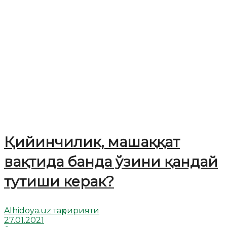
Қийинчилик, машаққат
вақтида банда ўзини қандай
тутиши керак?
Alhidoya.uz таҳририяти
27.01.2021