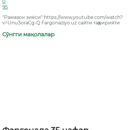
0
95
"Рамазон зиёси" https://www.youtube.com/watch?
v=Unu3oraCg-Q Fargonaziyo.uz сайти таҳририяти
Сўнгги мақолалар