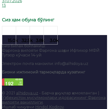
31.07.2026
13
Сиз ҳам обуна бўлинг
Биз билан боғланиш:
Фарғона вилояти Фарғона шаҳри Ифтихор МФЙ
Тутзор кўчаси 14-уй
Электрон почта манзили: info@alhidoya.uz
Бизни ижтимоий тармоқларда кузатинг
© 2021
alhidoya.uz
- Барча ҳуқуқлар ҳимояланган |
Ўзбекистон мусулмонлари идорасининг Фарғона
вилояти вакиллиги
.
Ишлаб чиқувчи
Hindol Kodirov
.