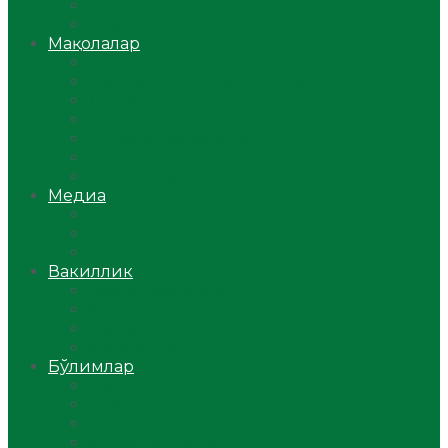
Ўзбекистон
Жаҳон
Мақолалар
Мусулмоннинг одоби
Оилам – саодат масканим!
Таълим-тарбия
Ибратли ҳикоялар
Хислатли ҳикматлар
Аёллар саҳифаси
Саломатлик
Медиа
Видео
Фото
Аудио
Вакиллик
Вилоят вакиллиги
Имомлар фаолиятидан
Фиқҳ мактаби
Масжидлар
Бўлимлар
Фиқҳ
Рамазон
Савол-жавоб
Ислом ва иймон