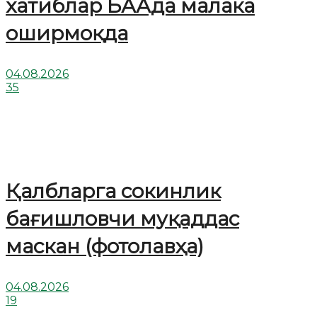
хатиблар БААда малака
оширмоқда
04.08.2026
35
Қалбларга сокинлик
бағишловчи муқаддас
маскан (фотолавҳа)
04.08.2026
19