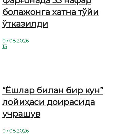
Фарғонада 35 нафар
болажонга хатна тўйи
ўтказилди
07.08.2026
13
“Ёшлар билан бир кун”
лойиҳаси доирасида
учрашув
07.08.2026