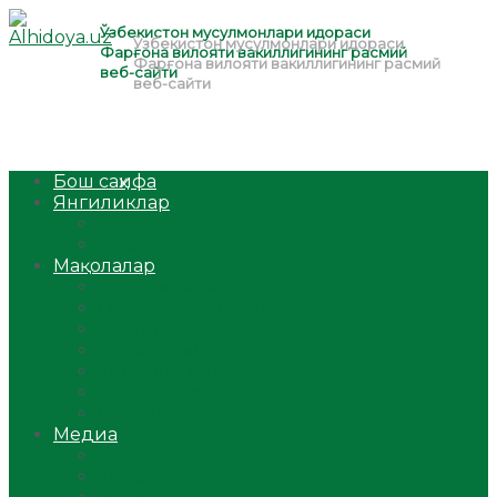
Бош саҳифа
Янгиликлар
Ўзбекистон
Жаҳон
Мақолалар
Мусулмоннинг одоби
Оилам – саодат масканим!
Таълим-тарбия
Ибратли ҳикоялар
Хислатли ҳикматлар
Аёллар саҳифаси
Саломатлик
Медиа
Видео
Фото