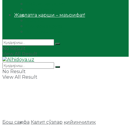
Сийрат ва тарих
Ҳаж ва умра
Жаҳолатга қарши – маърифат!
Мақола
Видеомаъруза
Аудиомаъруза
No Result
View All Result
No Result
View All Result
Бош саҳифа
Калит сўзлар
қийинчилик