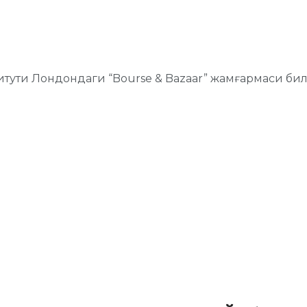
итути Лондондаги “Bourse & Bazaar” жамғармаси би