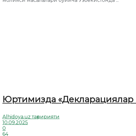
молияси масалалари бўйича Ўзбекистонда ...
Юртимизда «Декларациялар м
Alhidoya.uz таҳририяти
10.09.2025
0
64