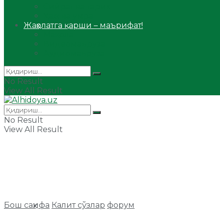
Сийрат ва тарих
Ҳаж ва умра
Жаҳолатга қарши – маърифат!
Мақола
Видеомаъруза
Аудиомаъруза
No Result
View All Result
No Result
View All Result
Бош саҳифа
Калит сўзлар
форум