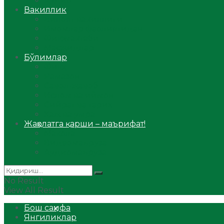
Аудио
Вакиллик
Вилоят вакиллиги
Имомлар фаолиятидан
Фиқҳ мактаби
Масжидлар
Бўлимлар
Фиқҳ
Рамазон
Савол-жавоб
Ислом ва иймон
Сийрат ва тарих
Ҳаж ва умра
Жаҳолатга қарши – маърифат!
Мақола
Видеомаъруза
Аудиомаъруза
No Result
View All Result
Бош саҳифа
Янгиликлар