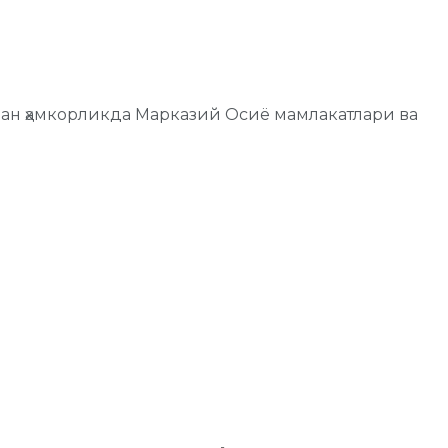
лан ҳамкорликда Марказий Осиё мамлакатлари ва