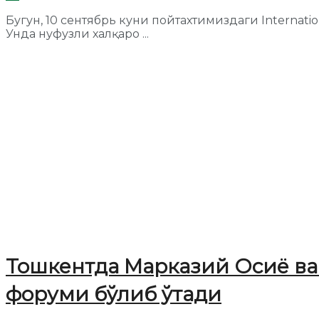
Бугун, 10 сентябрь куни пойтахтимиздаги Internat
Унда нуфузли халқаро ...
Тошкентда Марказий Осиё ва
форуми бўлиб ўтади