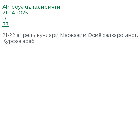
Alhidoya.uz таҳририяти
21.04.2025
0
37
21-22 апрель кунлари Марказий Осиё халқаро инст
Кўрфаз араб ...