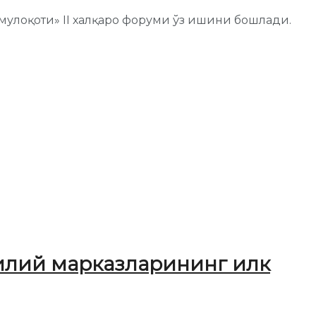
 мулоқоти» II халқаро форуми ўз ишини бошлади.
лилий марказларининг илк