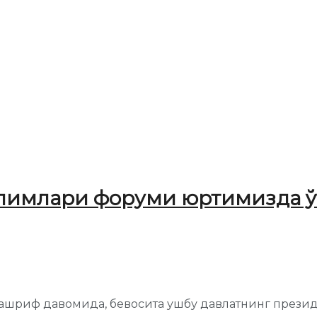
олимлари форуми юртимизда 
ташриф давомида, бевосита ушбу давлатнинг прези