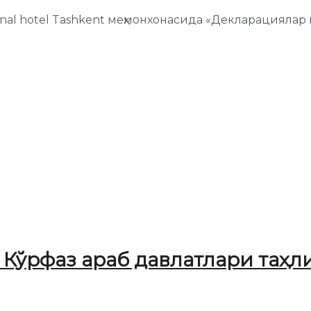
ional hotel Tashkent меҳмонхонасида «Декларациялар
 Кўрфаз араб давлатлари таҳ