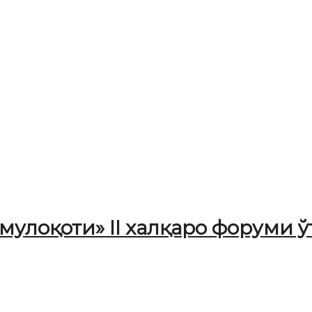
улоқоти» II халқаро форуми 