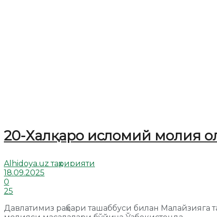
20-Халқаро исломий молия 
Alhidoya.uz таҳририяти
18.09.2025
0
25
Давлатимиз раҳбари ташаббуси билан Малайзияга 