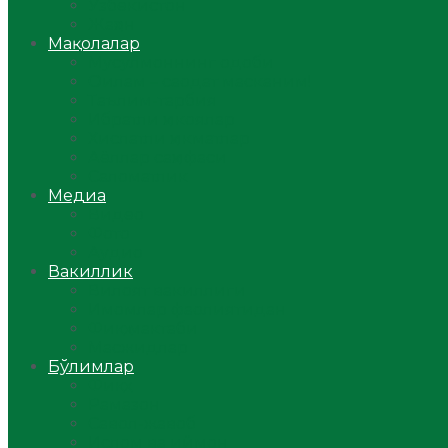
Ўзбекистон
Жаҳон
Мақолалар
Мусулмоннинг одоби
Оилам – саодат масканим!
Таълим-тарбия
Ибратли ҳикоялар
Хислатли ҳикматлар
Аёллар саҳифаси
Саломатлик
Медиа
Видео
Фото
Аудио
Вакиллик
Вилоят вакиллиги
Имомлар фаолиятидан
Фиқҳ мактаби
Масжидлар
Бўлимлар
Фиқҳ
Рамазон
Савол-жавоб
Ислом ва иймон