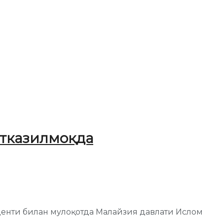
ўтказилмоқда
денти билан мулоқотда Малайзия давлати Ислом