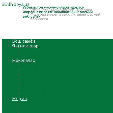
Бош саҳифа
Янгиликлар
Ўзбекистон
Жаҳон
Мақолалар
Мусулмоннинг одоби
Оилам – саодат масканим!
Таълим-тарбия
Ибратли ҳикоялар
Хислатли ҳикматлар
Аёллар саҳифаси
Саломатлик
Медиа
Видео
Фото