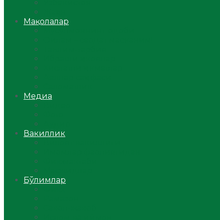
Ўзбекистон
Жаҳон
Мақолалар
Мусулмоннинг одоби
Оилам – саодат масканим!
Таълим-тарбия
Ибратли ҳикоялар
Хислатли ҳикматлар
Аёллар саҳифаси
Саломатлик
Медиа
Видео
Фото
Аудио
Вакиллик
Вилоят вакиллиги
Имомлар фаолиятидан
Фиқҳ мактаби
Масжидлар
Бўлимлар
Фиқҳ
Рамазон
Савол-жавоб
Ислом ва иймон