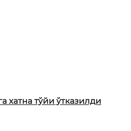
а хатна тўйи ўтказилди