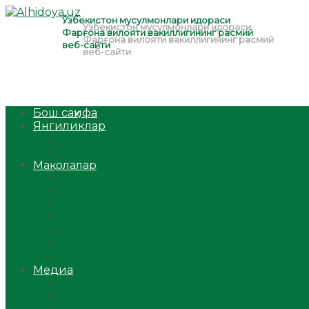
Бош саҳифа
Янгиликлар
Ўзбекистон
Жаҳон
Мақолалар
Мусулмоннинг одоби
Оилам – саодат масканим!
Таълим-тарбия
Ибратли ҳикоялар
Хислатли ҳикматлар
Аёллар саҳифаси
Саломатлик
Медиа
Видео
Фото