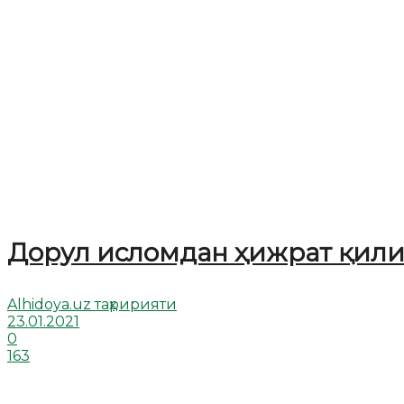
Дорул исломдан ҳижрат қил
Alhidoya.uz таҳририяти
23.01.2021
0
163