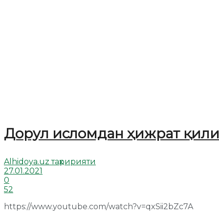
Дорул исломдан ҳижрат қили
Alhidoya.uz таҳририяти
27.01.2021
0
52
https://www.youtube.com/watch?v=qxSii2bZc7A