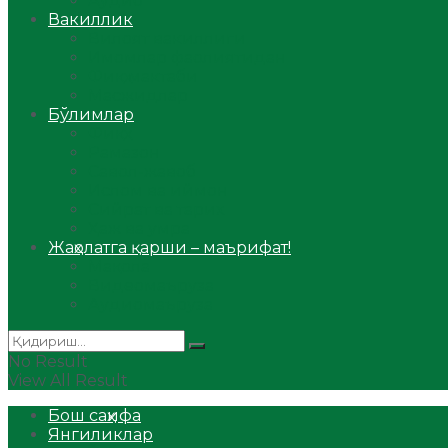
Аудио
Вакиллик
Вилоят вакиллиги
Имомлар фаолиятидан
Фиқҳ мактаби
Масжидлар
Бўлимлар
Фиқҳ
Рамазон
Савол-жавоб
Ислом ва иймон
Сийрат ва тарих
Ҳаж ва умра
Жаҳолатга қарши – маърифат!
Мақола
Видеомаъруза
Аудиомаъруза
No Result
View All Result
Бош саҳифа
Янгиликлар