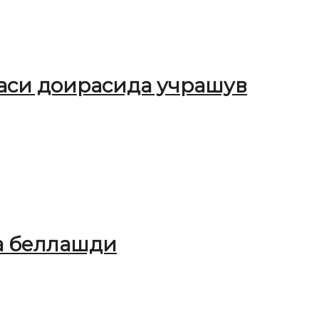
ҳаси доирасида учрашув
а беллашди