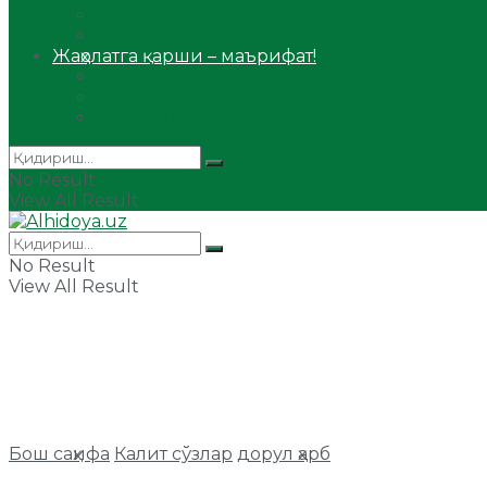
Сийрат ва тарих
Ҳаж ва умра
Жаҳолатга қарши – маърифат!
Мақола
Видеомаъруза
Аудиомаъруза
No Result
View All Result
No Result
View All Result
Бош саҳифа
Калит сўзлар
дорул ҳарб