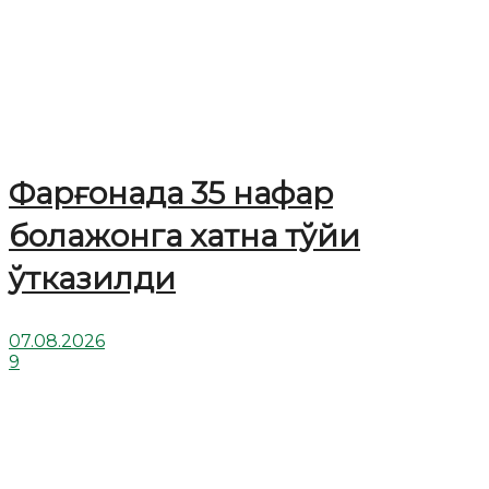
Фарғонада 35 нафар
болажонга хатна тўйи
ўтказилди
07.08.2026
9