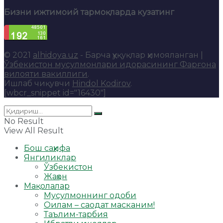
Бизни ижтимоий тармоқларда кузатинг
© 2021
alhidoya.uz
- Барча ҳуқуқлар ҳимояланган |
Ўзбекистон мусулмонлари идорасининг Фарғона
вилояти вакиллиги
.
Ишлаб чиқувчи
Hindol Kodirov
.
[wbcr_snippet id="16430"]
No Result
View All Result
Бош саҳифа
Янгиликлар
Ўзбекистон
Жаҳон
Мақолалар
Мусулмоннинг одоби
Оилам – саодат масканим!
Таълим-тарбия