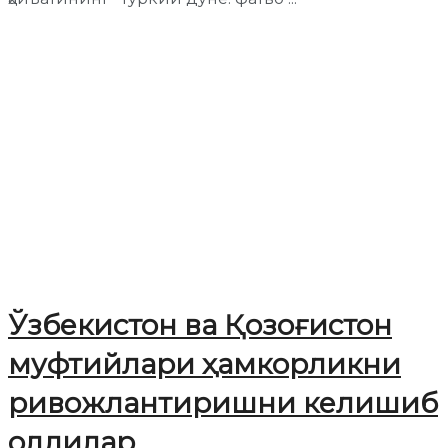
Ўзбекистон ва Қозоғистон
муфтийлари ҳамкорликни
ривожлантиришни келишиб
олдилар