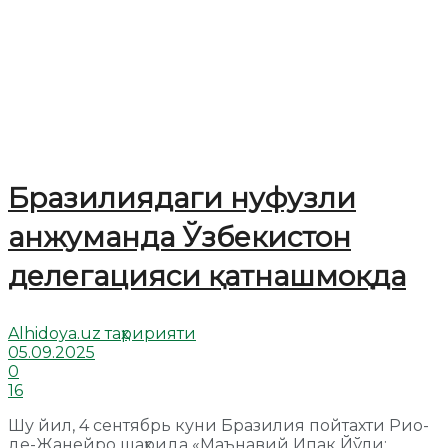
Бразилиядаги нуфузли
анжуманда Ўзбекистон
делегацияси қатнашмоқда
Alhidoya.uz таҳририяти
05.09.2025
0
16
Шу йил, 4 сентябрь куни Бразилия пойтахти Рио-
де-Жанейро шаҳрида «Маънавий Ипак Йўли: