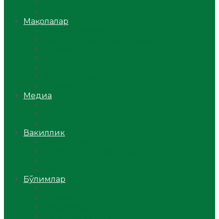
Ўзбекистон
Жаҳон
Мақолалар
Мусулмоннинг одоби
Оилам – саодат масканим!
Таълим-тарбия
Ибратли ҳикоялар
Хислатли ҳикматлар
Аёллар саҳифаси
Саломатлик
Медиа
Видео
Фото
Аудио
Вакиллик
Вилоят вакиллиги
Имомлар фаолиятидан
Фиқҳ мактаби
Масжидлар
Бўлимлар
Фиқҳ
Рамазон
Савол-жавоб
Ислом ва иймон