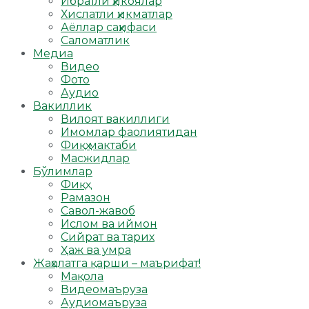
Ибратли ҳикоялар
Хислатли ҳикматлар
Аёллар саҳифаси
Саломатлик
Медиа
Видео
Фото
Аудио
Вакиллик
Вилоят вакиллиги
Имомлар фаолиятидан
Фиқҳ мактаби
Масжидлар
Бўлимлар
Фиқҳ
Рамазон
Савол-жавоб
Ислом ва иймон
Сийрат ва тарих
Ҳаж ва умра
Жаҳолатга қарши – маърифат!
Мақола
Видеомаъруза
Аудиомаъруза