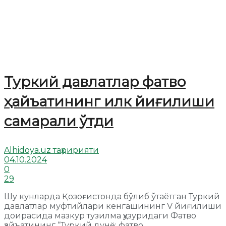
Туркий давлатлар фатво
ҳайъатининг илк йиғилиши
самарали ўтди
Alhidoya.uz таҳририяти
04.10.2024
0
29
Шу кунларда Қозоғистонда бўлиб ўтаётган Туркий
давлатлар муфтийлари кенгашининг V йиғилиши
доирасида мазкур тузилма ҳузуридаги Фатво
ҳайъатининг “Туркий дунё: фатво ...