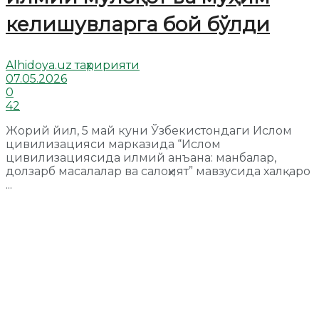
келишувларга бой бўлди
Alhidoya.uz таҳририяти
07.05.2026
0
42
Жорий йил, 5 май куни Ўзбекистондаги Ислом
цивилизацияси марказида “Ислом
цивилизациясида илмий анъана: манбалар,
долзарб масалалар ва салоҳият” мавзусида халқаро
...