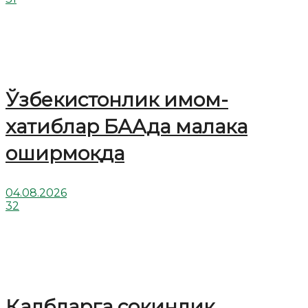
Ўзбекистонлик имом-
хатиблар БААда малака
оширмоқда
04.08.2026
32
Қалбларга сокинлик