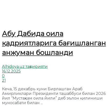
Абу Дабида оила
қадриятларига бағишланган
анжуман бошланди
Alhidoya.uz таҳририяти
16.12.2025
0
21
Кеча, 15 декабрь куни Бирлашган Араб
Амирликлари Президенти ташаббуси билан 2026
йил “Мустаҳкам оила йили” деб эълон қилиниши
муносабати билан ...