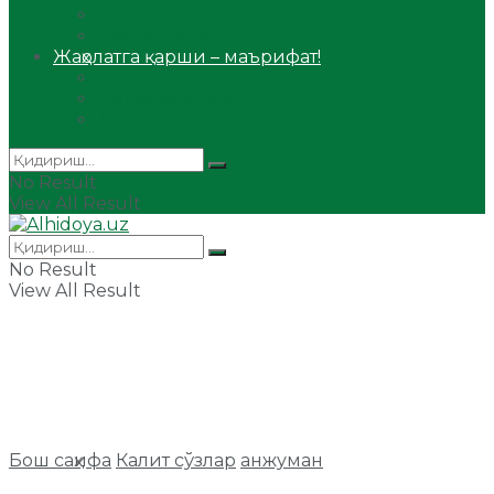
Сийрат ва тарих
Ҳаж ва умра
Жаҳолатга қарши – маърифат!
Мақола
Видеомаъруза
Аудиомаъруза
No Result
View All Result
No Result
View All Result
Бош саҳифа
Калит сўзлар
анжуман