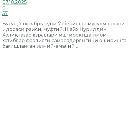
07.10.2025
0
57
Бугун, 7 октябрь куни Ўзбекистон мусулмонлари
идораси раиси, муфтий, Шайх Нуриддин
Холиқназар ҳазратлари иштирокида имом-
хатиблар фаолияти самарадорлигини оширишга
бағишланган илмий-амалий ...