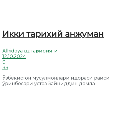
Икки тарихий анжуман
Alhidoya.uz таҳририяти
12.10.2024
0
33
Ўзбекистон мусулмонлари идораси раиси
ўринбосари устоз Зайниддин домла