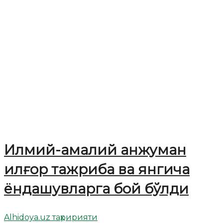
Илмий-амалий анжуман
илғор тажриба ва янгича
ёндашувларга бой бўлди
Alhidoya.uz таҳририяти