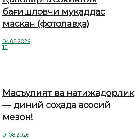
бағишловчи муқаддас
маскан (фотолавҳа)
04.08.2026
18
Масъулият ва натижадорлик
— диний соҳада асосий
мезон!
01.08.2026