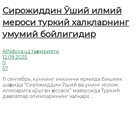
Сирожиддин Ўший илмий
мероси туркий халқларнинг
умумий бойлигидир
Alhidoya.uz таҳририяти
12.09.2025
0
57
11 сентябрь, куннинг иккинчи ярмида Бишкек
шаҳрида “Сирожиддин Ўший ва унинг ислом
илмларига қўшган ҳиссаси” мавзусида Туркий
давлатлар олимларининг халқаро ...