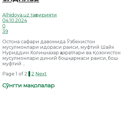
Alhidoya.uz таҳририяти
04.10.2024
0
39
Остона сафари давомида Ўзбекистон
мусулмонлари идораси раиси, муфтий Шайх
Нуриддин Холиқназар ҳазратлари ва Қозоғистон
мусулмонлари диний бошқармаси раиси, бош
муфтий ...
Page 1 of 2
1
2
Next
Сўнгги мақолалар