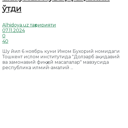
ўтди
Alhidoya.uz таҳририяти
07.11.2024
0
40
Шу йил 6 ноябрь куни Имом Бухорий номидаги
Тошкент ислом институтида "Долзарб ақидавий
ва замонавий фиқҳий масалалар" мавзусида
республика илмий-амалий ...