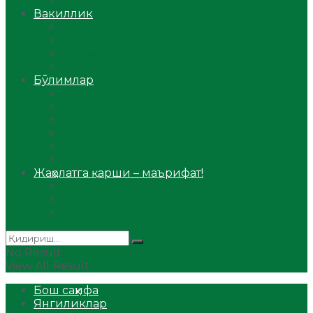
Аудио
Вакиллик
Вилоят вакиллиги
Имомлар фаолиятидан
Фиқҳ мактаби
Масжидлар
Бўлимлар
Фиқҳ
Рамазон
Савол-жавоб
Ислом ва иймон
Сийрат ва тарих
Ҳаж ва умра
Жаҳолатга қарши – маърифат!
Мақола
Видеомаъруза
Аудиомаъруза
No Result
View All Result
Бош саҳифа
Янгиликлар