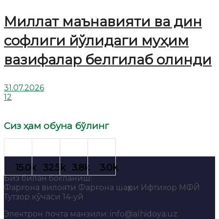
Миллат маънавияти ва дин
софлиги йўлидаги муҳим
вазифалар белгилаб олинди
31.07.2026
12
Сиз ҳам обуна бўлинг
Биз билан боғланиш:
Фарғона вилояти Фарғона шаҳри Ифтихор МФЙ
Тутзор кўчаси 14-уй
Электрон почта манзили: info@alhidoya.uz