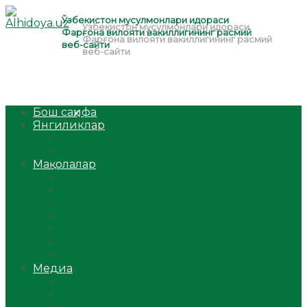
Бош саҳифа
Янгиликлар
Ўзбекистон
Жаҳон
Мақолалар
Мусулмоннинг одоби
Оилам – саодат масканим!
Таълим-тарбия
Ибратли ҳикоялар
Хислатли ҳикматлар
Аёллар саҳифаси
Саломатлик
Медиа
Видео
Фото