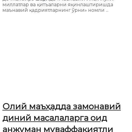
миллатлар ва қитъаларни яқинлаштиришда
маънавий қадриятларнинг ўрни» номли ...
Олий маъҳадда замонавий
диний масалаларга оид
анжуман муваффақиятли