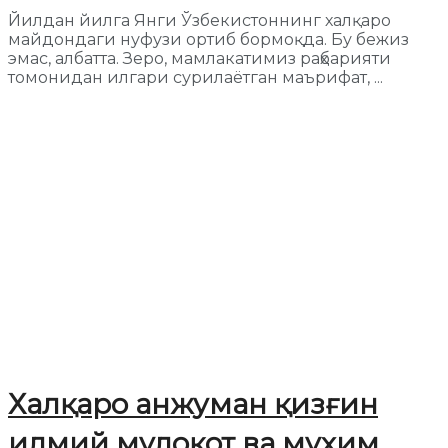
Йилдан йилга Янги Ўзбекистоннинг халқаро
майдондаги нуфузи ортиб бормоқда. Бу бежиз
эмас, албатта. Зеро, мамлакатимиз раҳбарияти
томонидан илгари сурилаётган маърифат, ...
Халқаро анжуман қизғин
илмий мулоқот ва муҳим