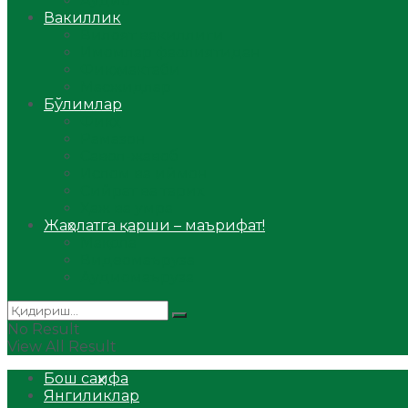
Аудио
Вакиллик
Вилоят вакиллиги
Имомлар фаолиятидан
Фиқҳ мактаби
Масжидлар
Бўлимлар
Фиқҳ
Рамазон
Савол-жавоб
Ислом ва иймон
Сийрат ва тарих
Ҳаж ва умра
Жаҳолатга қарши – маърифат!
Мақола
Видеомаъруза
Аудиомаъруза
No Result
View All Result
Бош саҳифа
Янгиликлар