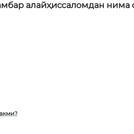
ғамбар алайҳиссаломдан нима
ракми?