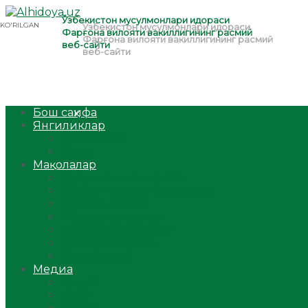
Бош саҳифа
Янгиликлар
Ўзбекистон
Жаҳон
Мақолалар
Мусулмоннинг одоби
Оилам – саодат масканим!
Таълим-тарбия
Ибратли ҳикоялар
Хислатли ҳикматлар
Аёллар саҳифаси
Саломатлик
Медиа
Видео
Фото