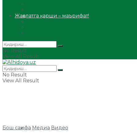
Сийрат ва тарих
Ҳаж ва умра
Жаҳолатга қарши – маърифат!
Мақола
Видеомаъруза
Аудиомаъруза
No Result
View All Result
No Result
View All Result
Бош саҳифа
Медиа
Видео