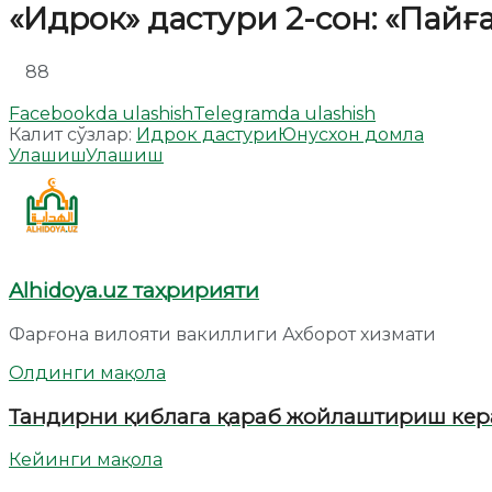
«Идрок» дастури 2-сон: «Пай
88
Facebookda ulashish
Telegramda ulashish
Калит сўзлар:
Идрок дастури
Юнусхон домла
Улашиш
Улашиш
Alhidoya.uz таҳририяти
Фарғона вилояти вакиллиги Ахборот хизмати
Олдинги мақола
Тандирни қиблага қараб жойлаштириш ке
Кейинги мақола