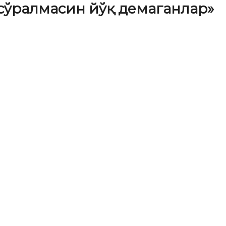
 сўралмасин йўқ демаганлар»