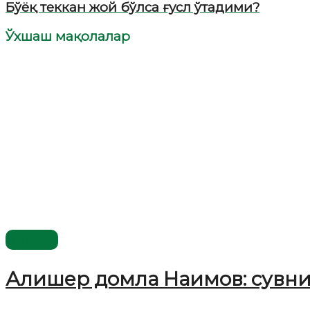
Бўёқ теккан жой бўлса ғусл ўтадими?
Ўхшаш мақолалар
Видео
Алишер домла Наимов: сувни