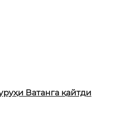
уруҳи Ватанга қайтди