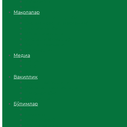
Ўзбекистон
Жаҳон
Мақолалар
Мусулмоннинг одоби
Оилам – саодат масканим!
Таълим-тарбия
Ибратли ҳикоялар
Хислатли ҳикматлар
Аёллар саҳифаси
Саломатлик
Медиа
Видео
Фото
Аудио
Вакиллик
Вилоят вакиллиги
Имомлар фаолиятидан
Фиқҳ мактаби
Масжидлар
Бўлимлар
Фиқҳ
Рамазон
Савол-жавоб
Ислом ва иймон