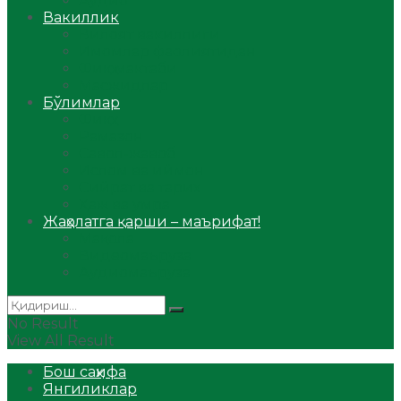
Аудио
Вакиллик
Вилоят вакиллиги
Имомлар фаолиятидан
Фиқҳ мактаби
Масжидлар
Бўлимлар
Фиқҳ
Рамазон
Савол-жавоб
Ислом ва иймон
Сийрат ва тарих
Ҳаж ва умра
Жаҳолатга қарши – маърифат!
Мақола
Видеомаъруза
Аудиомаъруза
No Result
View All Result
Бош саҳифа
Янгиликлар