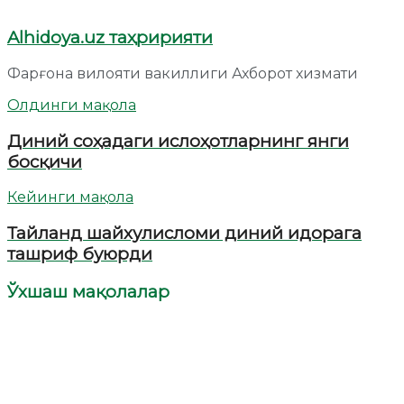
Alhidoya.uz таҳририяти
Фарғона вилояти вакиллиги Ахборот хизмати
Олдинги мақола
Диний соҳадаги ислоҳотларнинг янги
босқичи
Кейинги мақола
Тайланд шайхулисломи диний идорага
ташриф буюрди
Ўхшаш мақолалар