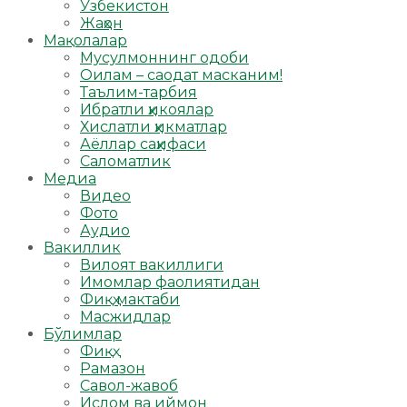
Ўзбекистон
Жаҳон
Мақолалар
Мусулмоннинг одоби
Оилам – саодат масканим!
Таълим-тарбия
Ибратли ҳикоялар
Хислатли ҳикматлар
Аёллар саҳифаси
Саломатлик
Медиа
Видео
Фото
Аудио
Вакиллик
Вилоят вакиллиги
Имомлар фаолиятидан
Фиқҳ мактаби
Масжидлар
Бўлимлар
Фиқҳ
Рамазон
Савол-жавоб
Ислом ва иймон