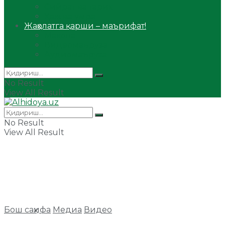
Сийрат ва тарих
Ҳаж ва умра
Жаҳолатга қарши – маърифат!
Мақола
Видеомаъруза
Аудиомаъруза
No Result
View All Result
No Result
View All Result
Бош саҳифа
Медиа
Видео