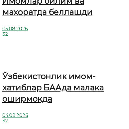
Имомлар билим ва
маҳоратда беллашди
05.08.2026
32
Ўзбекистонлик имом-
хатиблар БААда малака
оширмоқда
04.08.2026
32