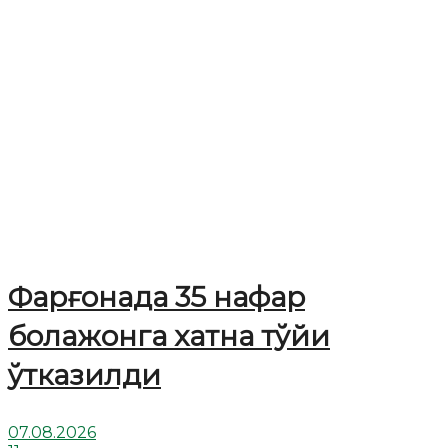
Фарғонада 35 нафар
болажонга хатна тўйи
ўтказилди
07.08.2026