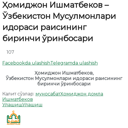
Ҳомиджон Ишматбеков –
Ўзбекистон Мусулмонлари
идораси раисининг
биринчи ўринбосари
107
Facebookda ulashish
Telegramda ulashish
Ҳомиджон Ишматбеков,
Ўзбекистон Мусулмонлари идораси раисининг
биринчи ўринбосари
Калит сўзлар:
муносабат
Ҳомиджон домла
Ишматбеков
Улашиш
Улашиш