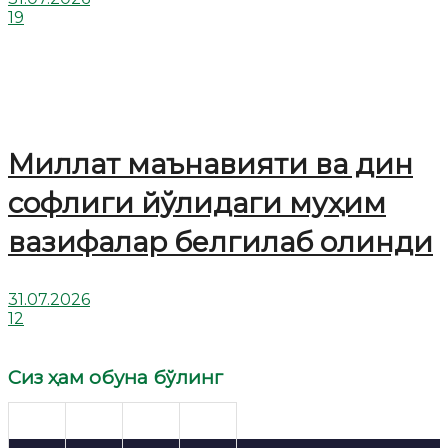
19
Миллат маънавияти ва дин
софлиги йўлидаги муҳим
вазифалар белгилаб олинди
31.07.2026
12
Сиз ҳам обуна бўлинг