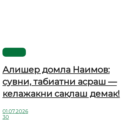
Видео
Алишер домла Наимов:
сувни, табиатни асраш —
келажакни сақлаш демак!
01.07.2026
30