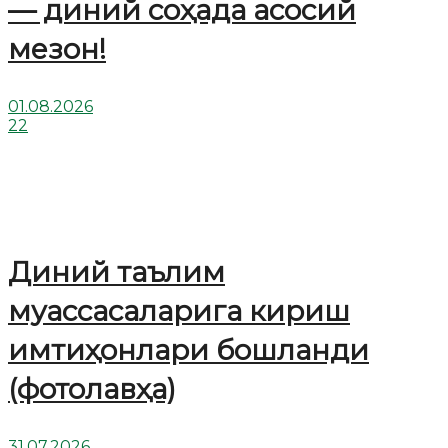
— диний соҳада асосий
мезон!
01.08.2026
22
Диний таълим
муассасаларига кириш
имтиҳонлари бошланди
(фотолавҳа)
31.07.2026