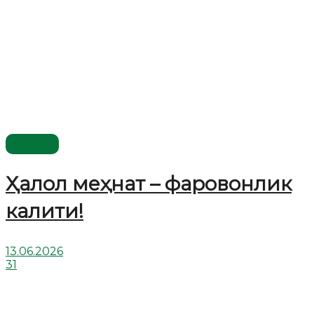
Видео
Ҳалол меҳнат – фаровонлик
калити!
13.06.2026
31