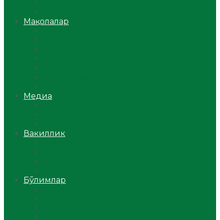
Ўзбекистон
Жаҳон
Мақолалар
Мусулмоннинг одоби
Оилам – саодат масканим!
Таълим-тарбия
Ибратли ҳикоялар
Хислатли ҳикматлар
Аёллар саҳифаси
Саломатлик
Медиа
Видео
Фото
Аудио
Вакиллик
Вилоят вакиллиги
Имомлар фаолиятидан
Фиқҳ мактаби
Масжидлар
Бўлимлар
Фиқҳ
Рамазон
Савол-жавоб
Ислом ва иймон