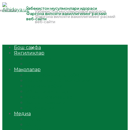
Бош саҳифа
Янгиликлар
Ўзбекистон
Жаҳон
Мақолалар
Мусулмоннинг одоби
Оилам – саодат масканим!
Таълим-тарбия
Ибратли ҳикоялар
Хислатли ҳикматлар
Аёллар саҳифаси
Саломатлик
Медиа
Видео
Фото