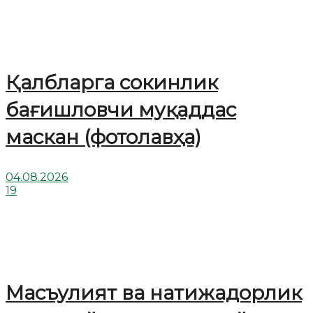
Қалбларга сокинлик
бағишловчи муқаддас
маскан (фотолавҳа)
04.08.2026
19
Масъулият ва натижадорлик