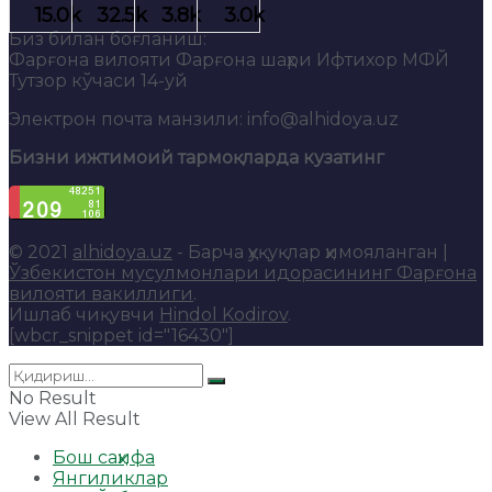
Биз билан боғланиш:
Фарғона вилояти Фарғона шаҳри Ифтихор МФЙ
Тутзор кўчаси 14-уй
Электрон почта манзили: info@alhidoya.uz
Бизни ижтимоий тармоқларда кузатинг
© 2021
alhidoya.uz
- Барча ҳуқуқлар ҳимояланган |
Ўзбекистон мусулмонлари идорасининг Фарғона
вилояти вакиллиги
.
Ишлаб чиқувчи
Hindol Kodirov
.
[wbcr_snippet id="16430"]
No Result
View All Result
Бош саҳифа
Янгиликлар