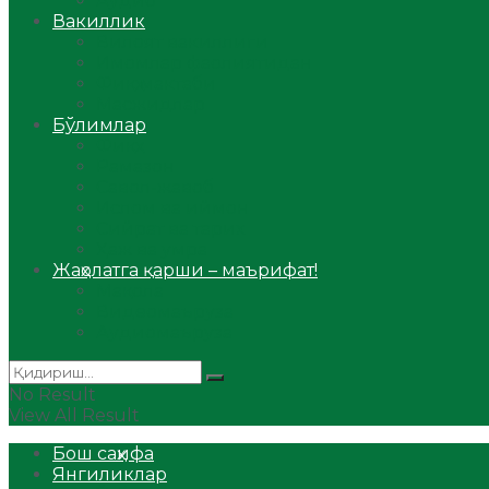
Аудио
Вакиллик
Вилоят вакиллиги
Имомлар фаолиятидан
Фиқҳ мактаби
Масжидлар
Бўлимлар
Фиқҳ
Рамазон
Савол-жавоб
Ислом ва иймон
Сийрат ва тарих
Ҳаж ва умра
Жаҳолатга қарши – маърифат!
Мақола
Видеомаъруза
Аудиомаъруза
No Result
View All Result
Бош саҳифа
Янгиликлар