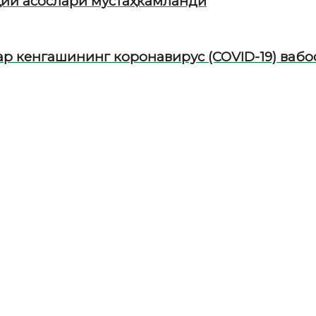
ий асослари мустаҳкамланди
р кенгашининг коронавирус (COVID-19) ваб