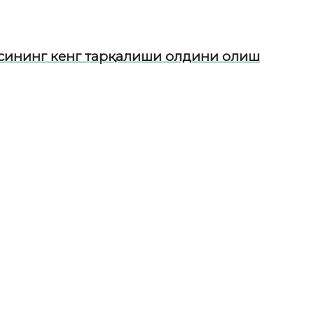
осининг кенг тарқалиши олдини олиш