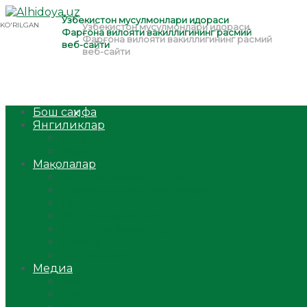
Бош саҳифа
Янгиликлар
Ўзбекистон
Жаҳон
Мақолалар
Мусулмоннинг одоби
Оилам – саодат масканим!
Таълим-тарбия
Ибратли ҳикоялар
Хислатли ҳикматлар
Аёллар саҳифаси
Саломатлик
Медиа
Видео
Фото