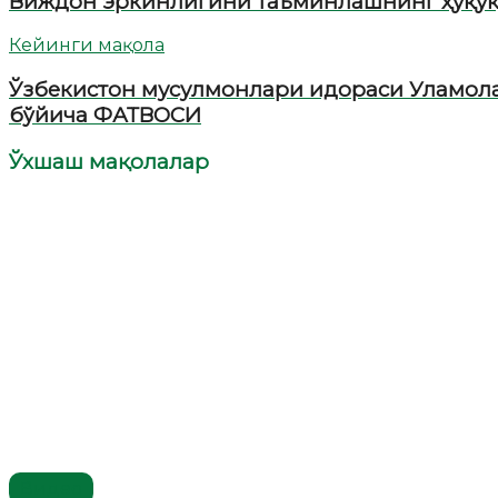
Виждон эркинлигини таъминлашнинг ҳуқуқ
Кейинги мақола
Ўзбекистон мусулмонлари идораси Уламола
бўйича ФАТВОСИ
Ўхшаш мақолалар
Видео