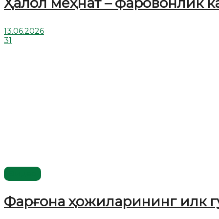
Ҳалол меҳнат – фаровонлик к
13.06.2026
31
Видео
Фарғона ҳожиларининг илк г