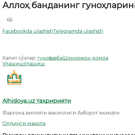
Аллоҳ банданинг гуноҳларин
66
Facebookda ulashish
Telegramda ulashish
Калит сўзлар:
гуноҳ
тавба
Шокиржон домла
Улашиш
Улашиш
Alhidoya.uz таҳририяти
Фарғона вилояти вакиллиги Ахборот хизмати
Олдинги мақола