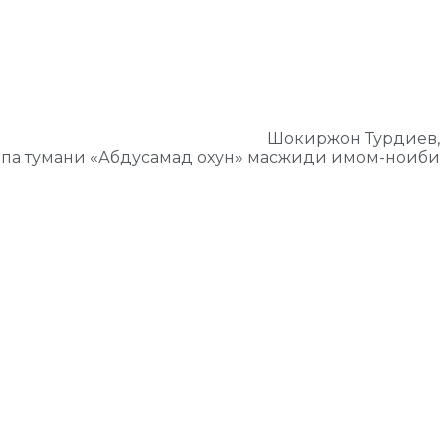
Шокиржон Турдиев,
па тумани «Абдусамад охун» масжиди имом-ноиби