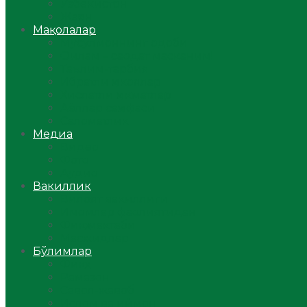
Ўзбекистон
Жаҳон
Мақолалар
Мусулмоннинг одоби
Оилам – саодат масканим!
Таълим-тарбия
Ибратли ҳикоялар
Хислатли ҳикматлар
Аёллар саҳифаси
Саломатлик
Медиа
Видео
Фото
Аудио
Вакиллик
Вилоят вакиллиги
Имомлар фаолиятидан
Фиқҳ мактаби
Масжидлар
Бўлимлар
Фиқҳ
Рамазон
Савол-жавоб
Ислом ва иймон