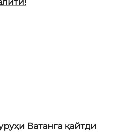
алити!
уруҳи Ватанга қайтди