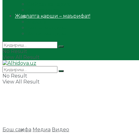
Сийрат ва тарих
Ҳаж ва умра
Жаҳолатга қарши – маърифат!
Мақола
Видеомаъруза
Аудиомаъруза
No Result
View All Result
No Result
View All Result
Бош саҳифа
Медиа
Видео