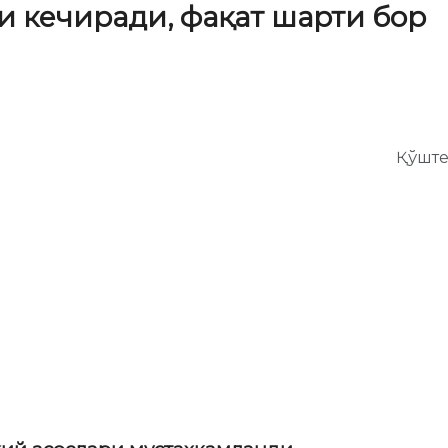
и кечиради, фақат шарти бор
Қўште