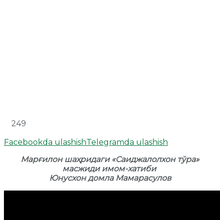
249
Facebookda ulashish
Telegramda ulashish
Марғилон шаҳридаги «Саиджалолхон тўра»
масжиди имом-хатиби
Юнусхон домла Мамарасулов