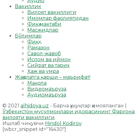
Аудио
Вакиллик
Вилоят вакиллиги
Имомлар фаолиятидан
Фиқҳ мактаби
Масжидлар
Бўлимлар
Фиқҳ
Рамазон
Савол-жавоб
Ислом ва иймон
Сийрат ва тарих
Ҳаж ва умра
Жаҳолатга қарши – маърифат!
Мақола
Видеомаъруза
Аудиомаъруза
© 2021
alhidoya.uz
- Барча ҳуқуқлар ҳимояланган |
Ўзбекистон мусулмонлари идорасининг Фарғона
вилояти вакиллиги
.
Ишлаб чиқувчи
Hindol Kodirov
.
[wbcr_snippet id="16430"]