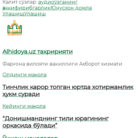
Калит сўзлар:
аудио
ўзганинг
ҳаққи
фирибгарлик
Юнусхон домла
Улашиш
Улашиш
Alhidoya.uz таҳририяти
Фарғона вилояти вакиллиги Ахборот хизмати
Олдинги мақола
Тинчлик қарор топган юртда хотиржамлик
ҳукм суради
Кейинги мақола
“Донишманднинг тили юрагининг
орқасида бўлади”