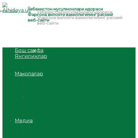
Бош саҳифа
Янгиликлар
Ўзбекистон
Жаҳон
Мақолалар
Мусулмоннинг одоби
Оилам – саодат масканим!
Таълим-тарбия
Ибратли ҳикоялар
Хислатли ҳикматлар
Аёллар саҳифаси
Саломатлик
Медиа
Видео
Фото