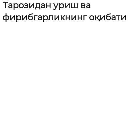
Тарозидан уриш ва
фирибгарликнинг оқибати