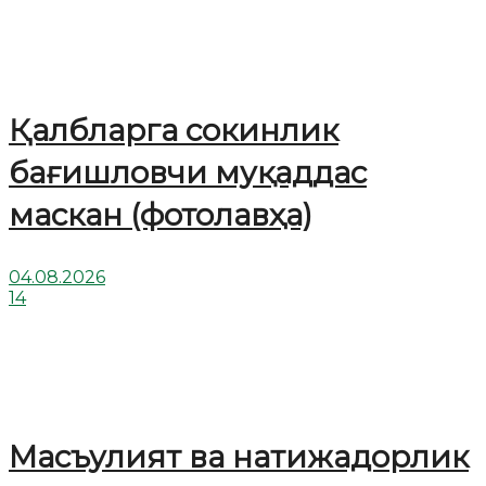
Қалбларга сокинлик
бағишловчи муқаддас
маскан (фотолавҳа)
04.08.2026
14
Масъулият ва натижадорлик