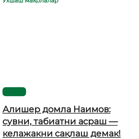
Ўхшаш мақолалар
Видео
Алишер домла Наимов:
сувни, табиатни асраш —
келажакни сақлаш демак!