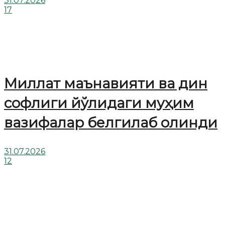
31.07.2026
17
Миллат маънавияти ва дин
софлиги йўлидаги муҳим
вазифалар белгилаб олинди
31.07.2026
12