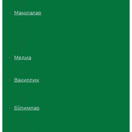
Ўзбекистон
Жаҳон
Мақолалар
Мусулмоннинг одоби
Оилам – саодат масканим!
Таълим-тарбия
Ибратли ҳикоялар
Хислатли ҳикматлар
Аёллар саҳифаси
Саломатлик
Медиа
Видео
Фото
Аудио
Вакиллик
Вилоят вакиллиги
Имомлар фаолиятидан
Фиқҳ мактаби
Масжидлар
Бўлимлар
Фиқҳ
Рамазон
Савол-жавоб
Ислом ва иймон