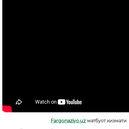
Fargonaziyo.uz
матбуот хизмати