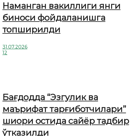
Наманган вакиллиги янги
биноси фойдаланишга
топширилди
31.07.2026
12
Бағдодда “Эзгулик ва
маърифат тарғиботчилари”
шиори остида сайёр тадбир
ўтказилди