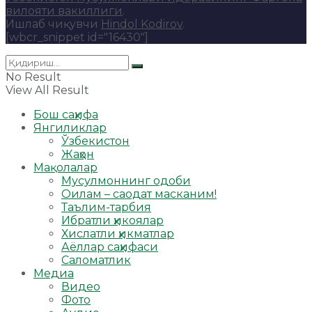
вилояти вакиллиги
.
Ишлаб чиқувчи
Hindol Kodirov
.
[wbcr_snippet id="16430"]
No Result
View All Result
Бош саҳифа
Янгиликлар
Ўзбекистон
Жаҳон
Мақолалар
Мусулмоннинг одоби
Оилам – саодат масканим!
Таълим-тарбия
Ибратли ҳикоялар
Хислатли ҳикматлар
Аёллар саҳифаси
Саломатлик
Медиа
Видео
Фото