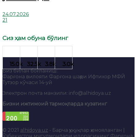
24.07.2026
21
Сиз ҳам обуна бўлинг
Биз билан боғланиш:
Фарғона вилояти Фарғона шаҳри Ифтихор МФЙ
Тутзор кўчаси 14-уй
Электрон почта манзили: info@alhidoya.uz
Бизни ижтимоий тармоқларда кузатинг
© 2021
alhidoya.uz
- Барча ҳуқуқлар ҳимояланган |
Ўзбекистон мусулмонлари идорасининг Фарғона