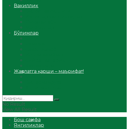
Аудио
Вакиллик
Вилоят вакиллиги
Имомлар фаолиятидан
Фиқҳ мактаби
Масжидлар
Бўлимлар
Фиқҳ
Рамазон
Савол-жавоб
Ислом ва иймон
Сийрат ва тарих
Ҳаж ва умра
Жаҳолатга қарши – маърифат!
Мақола
Видеомаъруза
Аудиомаъруза
No Result
View All Result
Бош саҳифа
Янгиликлар