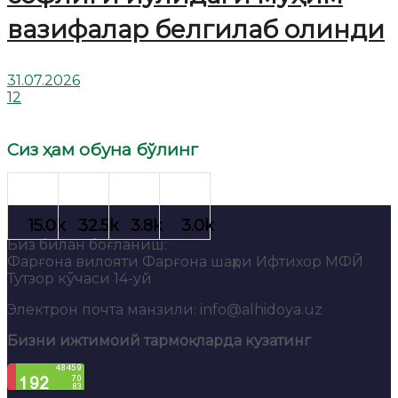
вазифалар белгилаб олинди
31.07.2026
12
Сиз ҳам обуна бўлинг
Биз билан боғланиш:
Фарғона вилояти Фарғона шаҳри Ифтихор МФЙ
Тутзор кўчаси 14-уй
Электрон почта манзили: info@alhidoya.uz
Бизни ижтимоий тармоқларда кузатинг