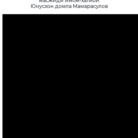
масжиди имом-хатиби
Юнусхон домла Мамарасулов