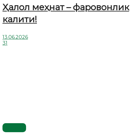
Ҳалол меҳнат – фаровонлик
калити!
13.06.2026
31
Видео