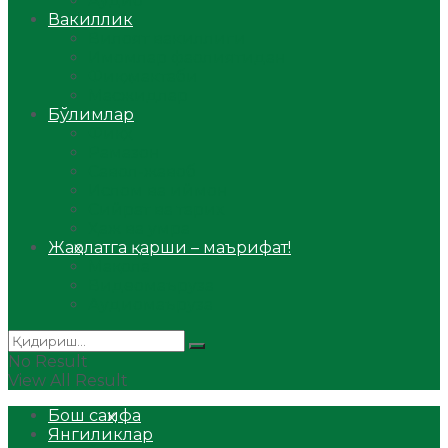
Аудио
Вакиллик
Вилоят вакиллиги
Имомлар фаолиятидан
Фиқҳ мактаби
Масжидлар
Бўлимлар
Фиқҳ
Рамазон
Савол-жавоб
Ислом ва иймон
Сийрат ва тарих
Ҳаж ва умра
Жаҳолатга қарши – маърифат!
Мақола
Видеомаъруза
Аудиомаъруза
No Result
View All Result
Бош саҳифа
Янгиликлар