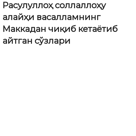
Расулуллоҳ соллаллоҳу
алайҳи васалламнинг
Маккадан чиқиб кетаётиб
айтган сўзлари