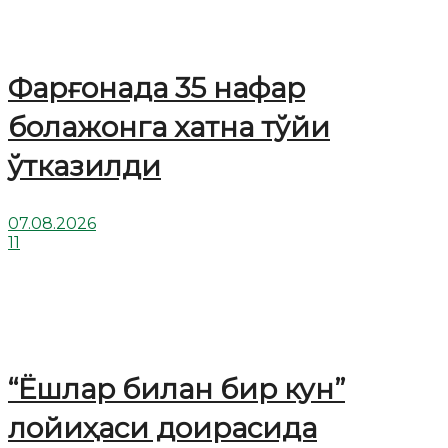
Фарғонада 35 нафар
болажонга хатна тўйи
ўтказилди
07.08.2026
11
“Ёшлар билан бир кун”
лойиҳаси доирасида