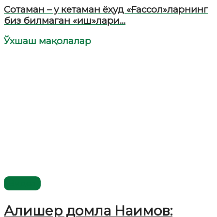
Сотаман – у кетаман ёҳуд «Ғассол»ларнинг
биз билмаган «иш»лари…
Ўхшаш мақолалар
Видео
Алишер домла Наимов: