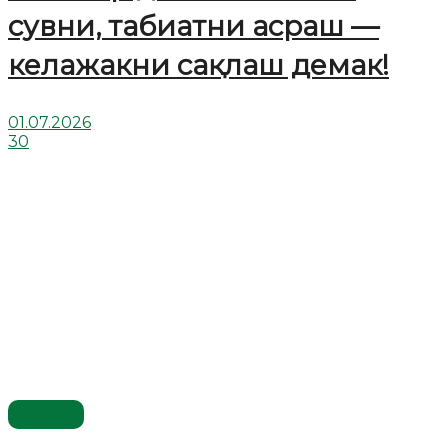
сувни, табиатни асраш —
келажакни сақлаш демак!
01.07.2026
30
Видео