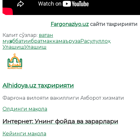
Fargonaziyo.uz
сайти таҳририяти
Калит сўзлар:
ватан
муҳаббати
ибрат
макка
маъруза
Расулуллоҳ
Улашиш
Улашиш
Alhidoya.uz таҳририяти
Фарғона вилояти вакиллиги Ахборот хизмати
Олдинги мақола
Интернет: Унинг фойда ва зарарлари
Кейинги мақола