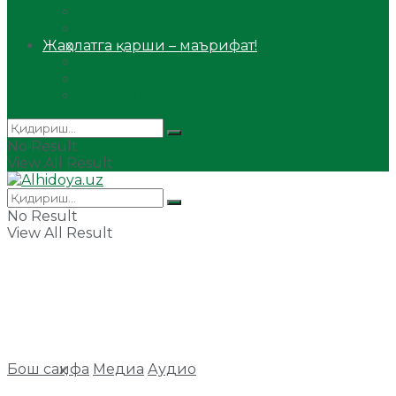
Сийрат ва тарих
Ҳаж ва умра
Жаҳолатга қарши – маърифат!
Мақола
Видеомаъруза
Аудиомаъруза
No Result
View All Result
No Result
View All Result
Бош саҳифа
Медиа
Аудио