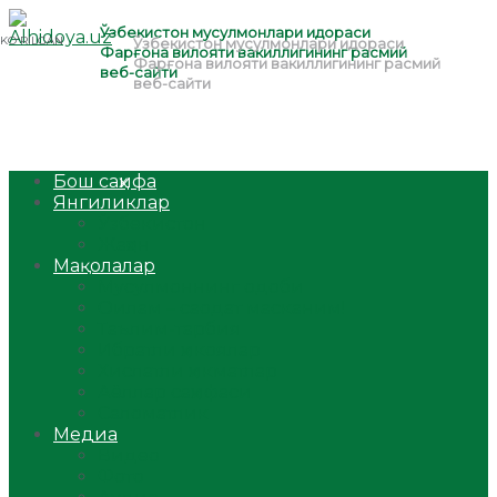
Бош саҳифа
Янгиликлар
Ўзбекистон
Жаҳон
Мақолалар
Мусулмоннинг одоби
Оилам – саодат масканим!
Таълим-тарбия
Ибратли ҳикоялар
Хислатли ҳикматлар
Аёллар саҳифаси
Саломатлик
Медиа
Видео
Фото