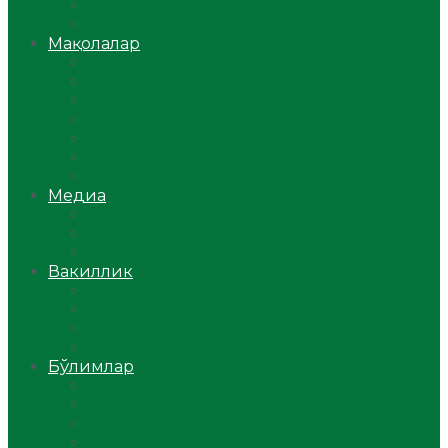
Ўзбекистон
Жаҳон
Мақолалар
Мусулмоннинг одоби
Оилам – саодат масканим!
Таълим-тарбия
Ибратли ҳикоялар
Хислатли ҳикматлар
Аёллар саҳифаси
Саломатлик
Медиа
Видео
Фото
Аудио
Вакиллик
Вилоят вакиллиги
Имомлар фаолиятидан
Фиқҳ мактаби
Масжидлар
Бўлимлар
Фиқҳ
Рамазон
Савол-жавоб
Ислом ва иймон