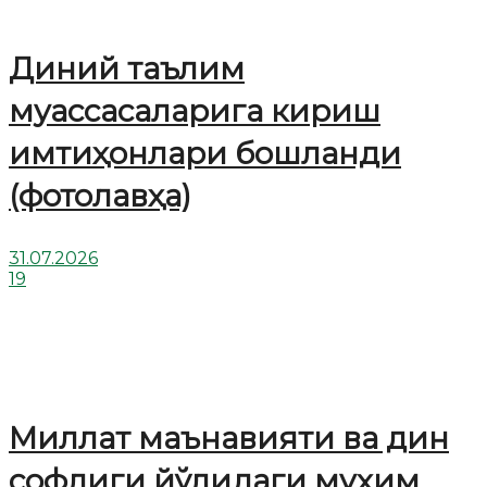
Диний таълим
муассасаларига кириш
имтиҳонлари бошланди
(фотолавҳа)
31.07.2026
19
Миллат маънавияти ва дин
софлиги йўлидаги муҳим