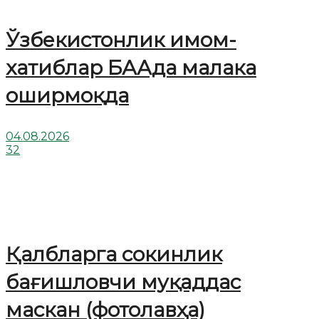
Ўзбекистонлик имом-
хатиблар БААда малака
оширмоқда
04.08.2026
32
Қалбларга сокинлик
бағишловчи муқаддас
маскан (фотолавҳа)