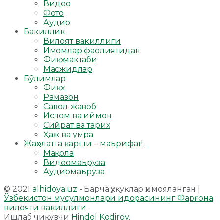
Видео
Фото
Аудио
Вакиллик
Вилоят вакиллиги
Имомлар фаолиятидан
Фиқҳ мактаби
Масжидлар
Бўлимлар
Фиқҳ
Рамазон
Савол-жавоб
Ислом ва иймон
Сийрат ва тарих
Ҳаж ва умра
Жаҳолатга қарши – маърифат!
Мақола
Видеомаъруза
Аудиомаъруза
© 2021
alhidoya.uz
- Барча ҳуқуқлар ҳимояланган |
Ўзбекистон мусулмонлари идорасининг Фарғона
вилояти вакиллиги
.
Ишлаб чиқувчи
Hindol Kodirov
.