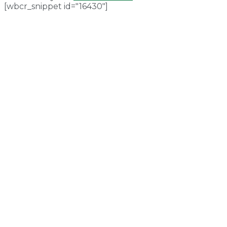
[wbcr_snippet id="16430"]