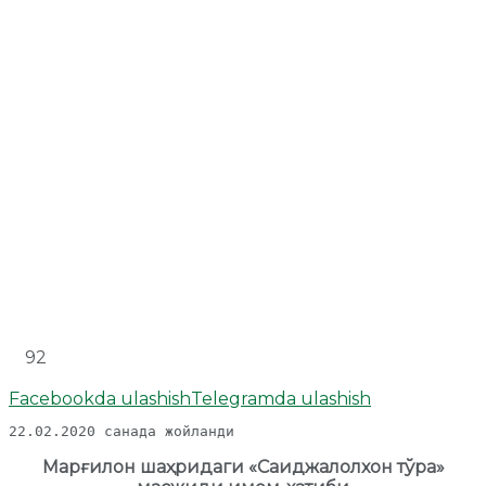
92
Facebookda ulashish
Telegramda ulashish
22.02.2020 санада жойланди
Марғилон шаҳридаги «Саиджалолхон тўра»