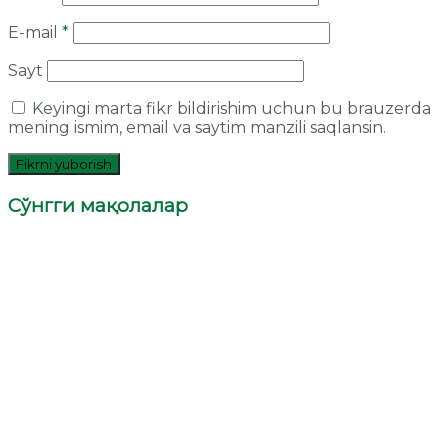
E-mail
*
Sayt
Keyingi marta fikr bildirishim uchun bu brauzerda
mening ismim, email va saytim manzili saqlansin.
Сўнгги мақолалар