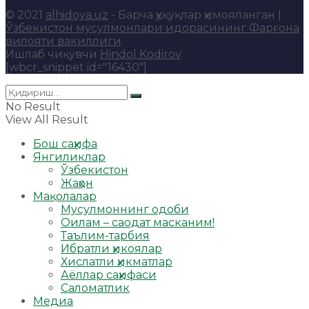
© 2021
alhidoya.uz
- Барча ҳуқуқлар ҳимояланган |
Ўзбекистон мусулмонлари идорасининг Фарғона
вилояти вакиллиги
.
Ишлаб чиқувчи
Hindol Kodirov
.
[wbcr_snippet id="16430"]
No Result
View All Result
Бош саҳифа
Янгиликлар
Ўзбекистон
Жаҳон
Мақолалар
Мусулмоннинг одоби
Оилам – саодат масканим!
Таълим-тарбия
Ибратли ҳикоялар
Хислатли ҳикматлар
Аёллар саҳифаси
Саломатлик
Медиа