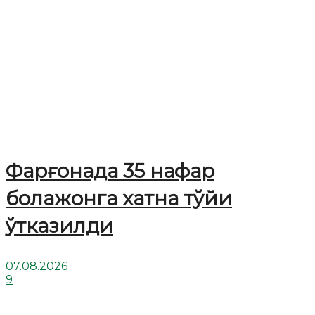
Фарғонада 35 нафар
болажонга хатна тўйи
ўтказилди
07.08.2026
9