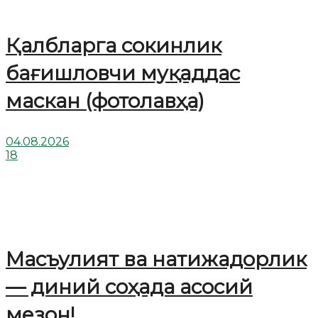
Қалбларга сокинлик
бағишловчи муқаддас
маскан (фотолавҳа)
04.08.2026
18
Масъулият ва натижадорлик
— диний соҳада асосий
мезон!