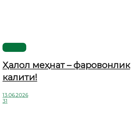
Видео
Ҳалол меҳнат – фаровонлик
калити!
13.06.2026
31