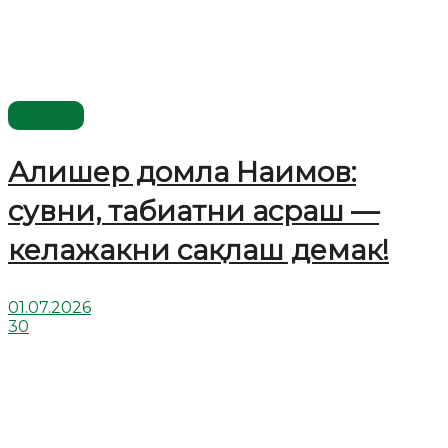
Видео
Алишер домла Наимов:
сувни, табиатни асраш —
келажакни сақлаш демак!
01.07.2026
30