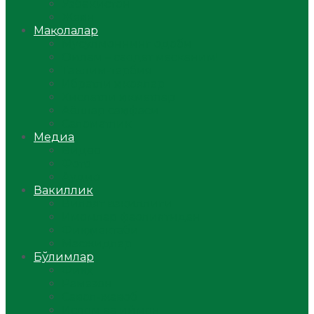
Ўзбекистон
Жаҳон
Мақолалар
Мусулмоннинг одоби
Оилам – саодат масканим!
Таълим-тарбия
Ибратли ҳикоялар
Хислатли ҳикматлар
Аёллар саҳифаси
Саломатлик
Медиа
Видео
Фото
Аудио
Вакиллик
Вилоят вакиллиги
Имомлар фаолиятидан
Фиқҳ мактаби
Масжидлар
Бўлимлар
Фиқҳ
Рамазон
Савол-жавоб
Ислом ва иймон