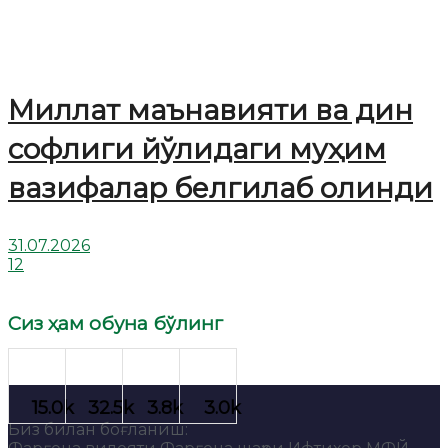
Миллат маънавияти ва дин
софлиги йўлидаги муҳим
вазифалар белгилаб олинди
31.07.2026
12
Сиз ҳам обуна бўлинг
Биз билан боғланиш: