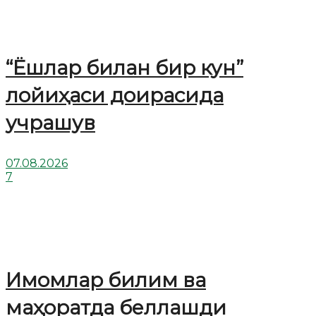
“Ёшлар билан бир кун”
лойиҳаси доирасида
учрашув
07.08.2026
7
Имомлар билим ва
маҳоратда беллашди