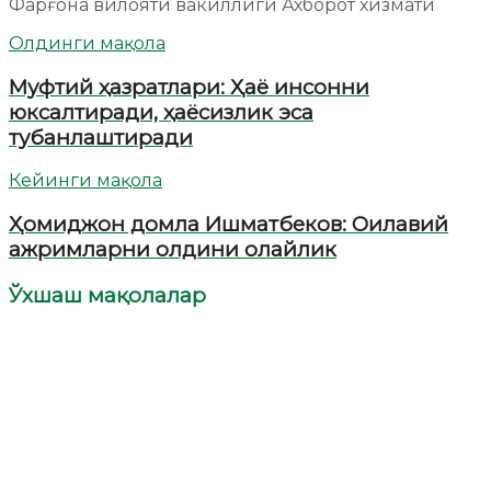
Фарғона вилояти вакиллиги Ахборот хизмати
Олдинги мақола
Муфтий ҳазратлари: Ҳаё инсонни
юксалтиради, ҳаёсизлик эса
тубанлаштиради
Кейинги мақола
Ҳомиджон домла Ишматбеков: Оилавий
ажримларни олдини олайлик
Ўхшаш мақолалар