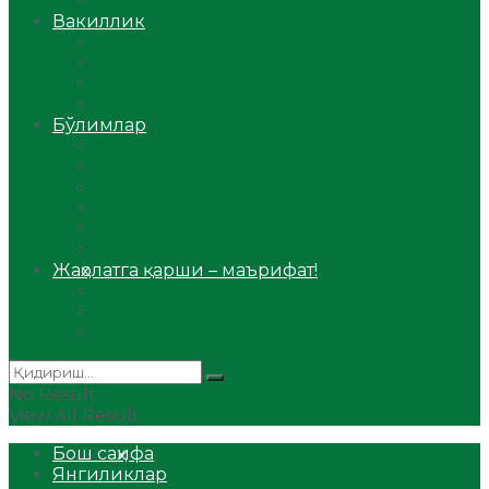
Аудио
Вакиллик
Вилоят вакиллиги
Имомлар фаолиятидан
Фиқҳ мактаби
Масжидлар
Бўлимлар
Фиқҳ
Рамазон
Савол-жавоб
Ислом ва иймон
Сийрат ва тарих
Ҳаж ва умра
Жаҳолатга қарши – маърифат!
Мақола
Видеомаъруза
Аудиомаъруза
No Result
View All Result
Бош саҳифа
Янгиликлар