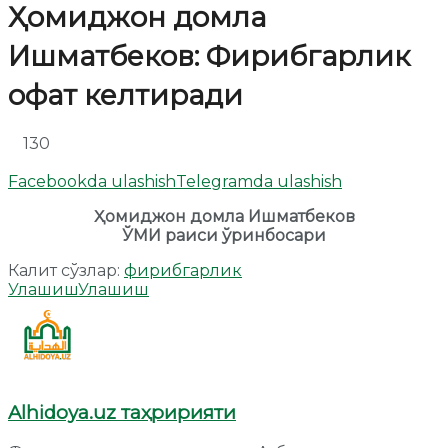
Ҳомиджон домла
Ишматбеков: Фирибгарлик
офат келтиради
130
Facebookda ulashish
Telegramda ulashish
Ҳомиджон домла Ишматбеков
ЎМИ раиси ўринбосари
Калит сўзлар:
фирибгарлик
Улашиш
Улашиш
Alhidoya.uz таҳририяти