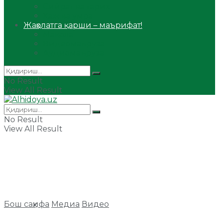
Сийрат ва тарих
Ҳаж ва умра
Жаҳолатга қарши – маърифат!
Мақола
Видеомаъруза
Аудиомаъруза
No Result
View All Result
No Result
View All Result
Бош саҳифа
Медиа
Видео