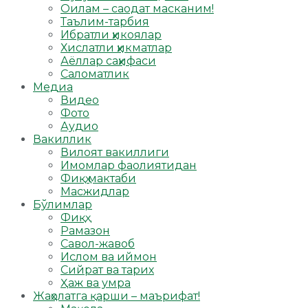
Оилам – саодат масканим!
Таълим-тарбия
Ибратли ҳикоялар
Хислатли ҳикматлар
Аёллар саҳифаси
Саломатлик
Медиа
Видео
Фото
Аудио
Вакиллик
Вилоят вакиллиги
Имомлар фаолиятидан
Фиқҳ мактаби
Масжидлар
Бўлимлар
Фиқҳ
Рамазон
Савол-жавоб
Ислом ва иймон
Сийрат ва тарих
Ҳаж ва умра
Жаҳолатга қарши – маърифат!