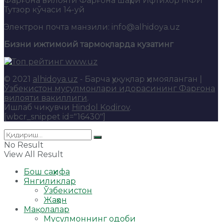
Фарғона вилояти Фарғона шаҳри Ифтихор МФЙ
Тутзор кўчаси 14-уй
Электрон почта манзили: info@alhidoya.uz
Бизни ижтимоий тармоқларда кузатинг
© 2021
alhidoya.uz
- Барча ҳуқуқлар ҳимояланган |
Ўзбекистон мусулмонлари идорасининг Фарғона
вилояти вакиллиги
.
Ишлаб чиқувчи
Hindol Kodirov
.
[wbcr_snippet id="16430"]
No Result
View All Result
Бош саҳифа
Янгиликлар
Ўзбекистон
Жаҳон
Мақолалар
Мусулмоннинг одоби