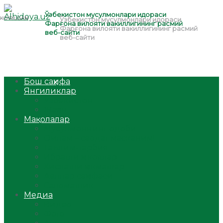
Бош саҳифа
Янгиликлар
Ўзбекистон
Жаҳон
Мақолалар
Мусулмоннинг одоби
Оилам – саодат масканим!
Таълим-тарбия
Ибратли ҳикоялар
Хислатли ҳикматлар
Аёллар саҳифаси
Саломатлик
Медиа
Видео
Фото