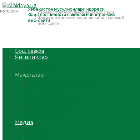
Бош саҳифа
Янгиликлар
Ўзбекистон
Жаҳон
Мақолалар
Мусулмоннинг одоби
Оилам – саодат масканим!
Таълим-тарбия
Ибратли ҳикоялар
Хислатли ҳикматлар
Аёллар саҳифаси
Саломатлик
Медиа
Видео
Фото