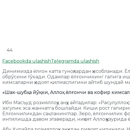
44
Facebookda ulashish
Telegramda ulashish
Динимизда ёлғон катта гуноҳлардан ҳисобланади. Ё
обрўсини тўкади. Одамлар ёлғончининг гапига иш
кимсаларни ҳидоят қилмаслигини айтиб шундай ма
«Шак-шубҳа йўқки, Аллоҳ ёлғончи ва кофир кимса
Ибн Масъуд розияллоҳу анҳу айтадилар: «Расулуллоҳ 
эзгулик эса жаннатга бошлайди. Киши рост гапириш
Ёлғончиликдан сақланинглар. Зеро, ёлғончилик фо
интилишда давом этаверади, ниҳоят Аллоҳ ҳузурида
Абу Ҳурайра розияллоҳу анҳудан ривоят қилинади. 