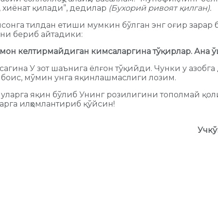
, хиёнат қилади”, дедилар
(Бухорий ривоят қилган).
нсонга тилдан етиши мумкин бўлган энг оғир зарар 
ини бериб айтадики:
иймон келтирмайдиган кимсаларгина тўқирлар. Ана 
сагина У зот шаънига ёлғон тўқийди. Чунки у азобг
 боис, мўмин унга яқинлашмаслиги лозим.
, уларга яқин бўлиб Унинг розилигини тополмай қо
арга илҳомлантириб қўйсин!
Учкў