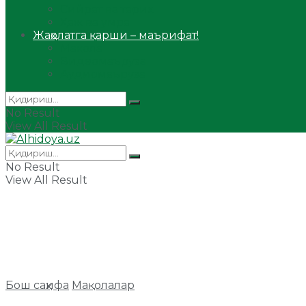
Сийрат ва тарих
Ҳаж ва умра
Жаҳолатга қарши – маърифат!
Мақола
Видеомаъруза
Аудиомаъруза
No Result
View All Result
No Result
View All Result
Бош саҳифа
Мақолалар