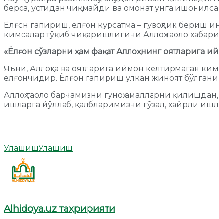
берса, устидан чиқмайди ва омонат унга ишонилса
Ёлғон гапириш, ёлғон кўрсатма – гувоҳлик бериш и
кимсалар тўқиб чиқаришлигини Аллоҳ таоло хабар
«Ёлғон сўзларни ҳам фақат Аллоҳнинг оятларига 
Яъни, Аллоҳга ва оятларига иймон келтирмаган ким
ёлғончидир. Ёлғон гапириш улкан жиноят бўлгани
Аллоҳ таоло барчамизни гуноҳ амалларни қилишдан
ишларга йўллаб, қалбларимизни гўзал, хайрли ишл
Улашиш
Улашиш
Alhidoya.uz таҳририяти