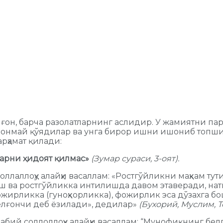
лғон, барча разолатларнинг аслидир. У жамиятни па
онмай қўядилар ва унга бирор ишни ишониб топшир
рҳамат қилади:
ларни ҳидоят қилмас»
(Зумар сураси, 3-оят).
соллаллоҳу алайҳи васаллам: «Ростгўйликни маҳкам ту
 ва ростгўйликка интилишда давом этаверади, нати
жирликка (гуноҳкорликка), фожирлик эса дўзахга б
 ёлғончи деб ёзилади», дедилар»
(Бухорий, Муслим, 
Набий соллоллоҳу алайҳи васаллам: “Мунофиқнинг бел