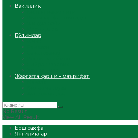
Аудио
Вакиллик
Вилоят вакиллиги
Имомлар фаолиятидан
Фиқҳ мактаби
Масжидлар
Бўлимлар
Фиқҳ
Рамазон
Савол-жавоб
Ислом ва иймон
Сийрат ва тарих
Ҳаж ва умра
Жаҳолатга қарши – маърифат!
Мақола
Видеомаъруза
Аудиомаъруза
No Result
View All Result
Бош саҳифа
Янгиликлар