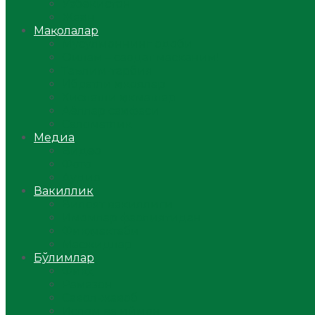
Ўзбекистон
Жаҳон
Мақолалар
Мусулмоннинг одоби
Оилам – саодат масканим!
Таълим-тарбия
Ибратли ҳикоялар
Хислатли ҳикматлар
Аёллар саҳифаси
Саломатлик
Медиа
Видео
Фото
Аудио
Вакиллик
Вилоят вакиллиги
Имомлар фаолиятидан
Фиқҳ мактаби
Масжидлар
Бўлимлар
Фиқҳ
Рамазон
Савол-жавоб
Ислом ва иймон