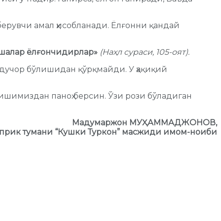
берувчи амал ҳисобланади. Ёлғонни қандай
ўшалар ёлғончидирлар»
(Наҳл сураси, 105-оят).
а дучор бўлишидан қўрқмайди. У ҳақиқий
лишимиздан паноҳ берсин. Ўзи рози бўладиган
Мадумаржон МУҲАММАДЖОНОВ,
прик тумани “Кушки Туркон” масжиди имом-ноиби