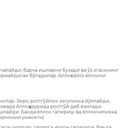
рчалайди, барча ишларни бузади ва ўз эгасининг
майдиган бўладилар. Аллоҳ таоло ёлғончи
тинглар. Зеро, ростгўйлик эзгуликка йўллайди,
жада Аллоҳ ҳузурида ростгўй деб ёзилади.
ошлайди. Банда ёлғон гапириш ва ёлғончиликка
Термизий ривояти).
гиси учтадир: гапирса, ёлғон гапиради, Ваъда