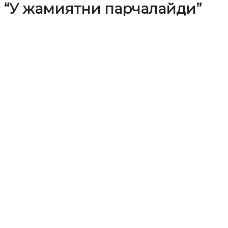
“У жамиятни парчалайди”