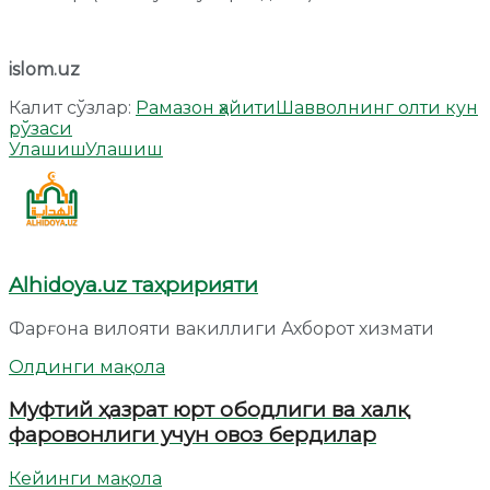
islom.uz
Калит сўзлар:
Рамазон ҳайити
Шавволнинг олти кун
рўзаси
Улашиш
Улашиш
Alhidoya.uz таҳририяти
Фарғона вилояти вакиллиги Ахборот хизмати
Олдинги мақола
Муфтий ҳазрат юрт ободлиги ва халқ
фаровонлиги учун овоз бердилар
Кейинги мақола