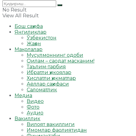
No Result
View All Result
Бош саҳифа
Янгиликлар
Ўзбекистон
Жаҳон
Мақолалар
Мусулмоннинг одоби
Оилам – саодат масканим!
Таълим-тарбия
Ибратли ҳикоялар
Хислатли ҳикматлар
Аёллар саҳифаси
Саломатлик
Медиа
Видео
Фото
Аудио
Вакиллик
Вилоят вакиллиги
Имомлар фаолиятидан
Фиқҳ мактаби