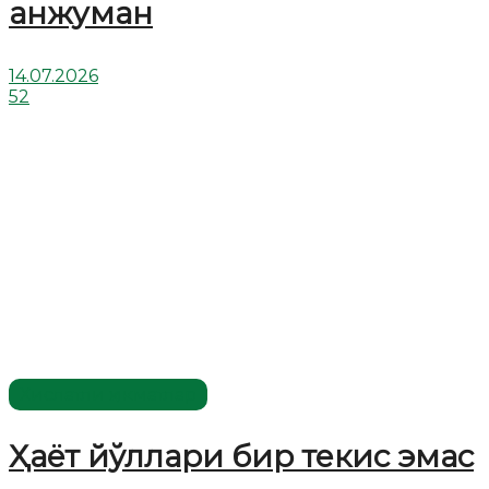
анжуман
14.07.2026
52
Хислатли ҳикматлар
Ҳаёт йўллари бир текис эмас