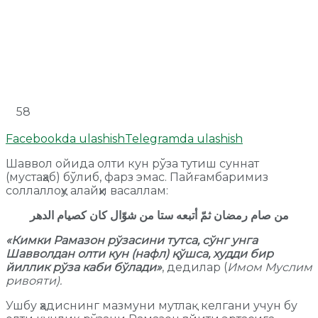
58
Facebookda ulashish
Telegramda ulashish
Шаввол ойида олти кун рўза тутиш суннат
(мустаҳаб) бўлиб, фарз эмас. Пайғамбаримиз
соллаллоҳу алайҳи васаллам:
من صام رمضان ثمّ أتبعه ستا من شوّال كان كصيام الدهر
«
Кимки Рамазон рўзасини тутса, сўнг унга
Шавволдан олти кун (нафл) қўшса, худди бир
йиллик рўза каби бўлади
»
, дедилар (
Имом Муслим
ривояти).
Ушбу ҳадиснинг мазмуни мутлақ келгани учун бу