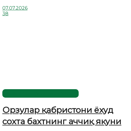
07.07.2026
38
Жаҳолатга қарши - маърифат!
Орзулар қабристони ёхуд
сохта бахтнинг аччиқ якуни