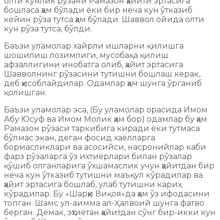
олти кунлик рўзани Рамазон ҳайити эртасига
бошласа ҳам бўлади ёки бир неча кун ўтказиб
кейин рўза тутса ҳам бўлади. Шаввол ойида олти
кун рўза тутса, бўлди.
Баъзи уламолар хайрли ишларни қилишга
шошилиш лозимлиги, мусобақа қилиш
афзаллигини инобатга олиб, ҳайит эртасига
Шавволнинг рўзасини тутишни бошлаш керак,
деб ҳисоблайдилар. Одамлар ҳам шунга ўрганиб
қолишган.
Баъзи уламолар эса, (Бу уламолар орасида Имом
Абу Юсуф ва Имом Молик ҳам бор) одамлар бу ҳам
Рамазон рўзаси таркибига киради ёки тутмаса
бўлмас экан, деган фосид хаёлларга
бормасликлари ва асосийси, насронийлар каби
фарз рўзаларга ўз ихтиёрлари билан рўзалар
қўшиб олганларига ўхшамаслик учун ҳайитдан бир
неча кун ўтказиб тутишни маъқул кўрадилар ва
ҳайит эртасига бошлаб, улаб тутишни кариҳ
кўрадилар. Бу «Шарҳи Виқоя»да ҳам ўз ифодасини
топган. Шамс ул-аимма ал-Ҳалвоий шунга фатво
берган. Демак, эҳтиётан ҳайитдан сўнг бир-икки кун