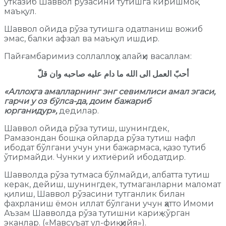
ўтказиб Шаввол рўзасини тутишга киришмоқ
маъқул.
Шаввол ойида рўза тутишга одатланиш вожиб
эмас, балки афзал ва маъқул ишдир.
Пайғамбаримиз соллаллоҳу алайҳи васаллам:
أحبّ العمل الى الله ما دام عليه صاحبه وان قلّ
«
Аллоҳга амалларнинг энг севимлиси амал эгаси,
гарчи у оз бўлса-да, доим бажариб
юрганидур
»,
дедилар.
Шаввол ойида рўза тутиш, шунингдек,
Рамазондан бошқа ойларда рўза тутиш нафл
ибодат бўлгани учун уни бажармаса, қазо тутиб
ўтирмайди. Чунки у ихтиёрий ибодатдир.
Шавволда рўза тутмаса бўлмайди, албатта тутиш
керак, дейиш, шунингдек, тутмаганларни маломат
қилиш, Шаввол рўзасини тутганлик билан
фахрланиш ёмон иллат бўлгани учун ҳатто Имоми
Аъзам Шавволда рўза тутишни кариҳ кўрган
эканлар. («Мавсуъат ул-фиқҳийя»).