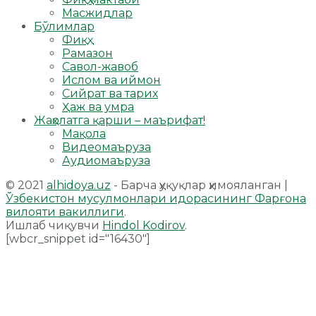
Масжидлар
Бўлимлар
Фиқҳ
Рамазон
Савол-жавоб
Ислом ва иймон
Сийрат ва тарих
Ҳаж ва умра
Жаҳолатга қарши – маърифат!
Мақола
Видеомаъруза
Аудиомаъруза
© 2021
alhidoya.uz
- Барча ҳуқуқлар ҳимояланган |
Ўзбекистон мусулмонлари идорасининг Фарғона
вилояти вакиллиги
.
Ишлаб чиқувчи
Hindol Kodirov
.
[wbcr_snippet id="16430"]