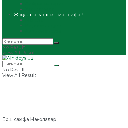
Сийрат ва тарих
Ҳаж ва умра
Жаҳолатга қарши – маърифат!
Мақола
Видеомаъруза
Аудиомаъруза
No Result
View All Result
No Result
View All Result
Бош саҳифа
Мақолалар