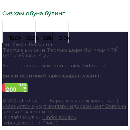
Сиз ҳам обуна бўлинг
Биз билан боғланиш:
Фарғона вилояти Фарғона шаҳри Ифтихор МФЙ
Тутзор кўчаси 14-уй
Электрон почта манзили: info@alhidoya.uz
Бизни ижтимоий тармоқларда кузатинг
© 2021
alhidoya.uz
- Барча ҳуқуқлар ҳимояланган |
Ўзбекистон мусулмонлари идорасининг Фарғона
вилояти вакиллиги
.
Ишлаб чиқувчи
Hindol Kodirov
.
[wbcr_snippet id="16430"]