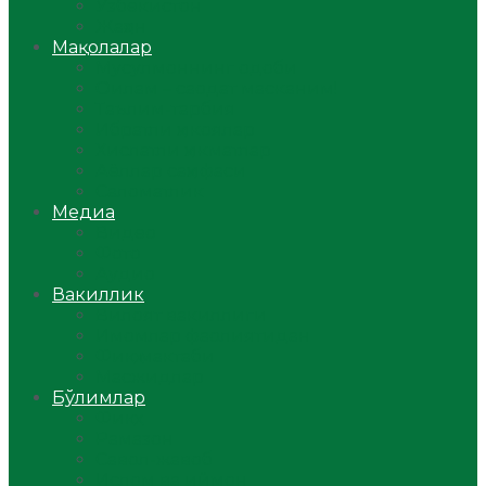
Ўзбекистон
Жаҳон
Мақолалар
Мусулмоннинг одоби
Оилам – саодат масканим!
Таълим-тарбия
Ибратли ҳикоялар
Хислатли ҳикматлар
Аёллар саҳифаси
Саломатлик
Медиа
Видео
Фото
Аудио
Вакиллик
Вилоят вакиллиги
Имомлар фаолиятидан
Фиқҳ мактаби
Масжидлар
Бўлимлар
Фиқҳ
Рамазон
Савол-жавоб
Ислом ва иймон