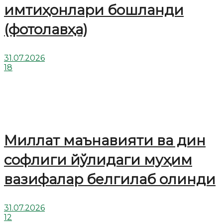
имтиҳонлари бошланди
(фотолавҳа)
31.07.2026
18
Миллат маънавияти ва дин
софлиги йўлидаги муҳим
вазифалар белгилаб олинди
31.07.2026
12