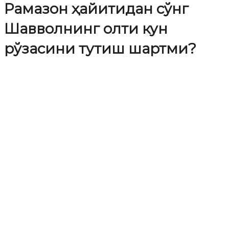
Рамазон ҳайитидан сўнг
Шавволнинг олти кун
рўзасини тутиш шартми?