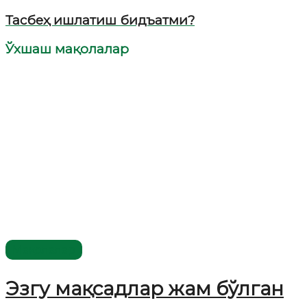
Тасбеҳ ишлатиш бидъатми?
Ўхшаш мақолалар
Мақолалар
Эзгу мақсадлар жам бўлган