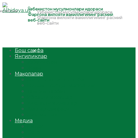
Бош саҳифа
Янгиликлар
Ўзбекистон
Жаҳон
Мақолалар
Мусулмоннинг одоби
Оилам – саодат масканим!
Таълим-тарбия
Ибратли ҳикоялар
Хислатли ҳикматлар
Аёллар саҳифаси
Саломатлик
Медиа
Видео
Фото