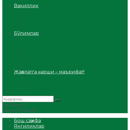
Аудио
Вакиллик
Вилоят вакиллиги
Имомлар фаолиятидан
Фиқҳ мактаби
Масжидлар
Бўлимлар
Фиқҳ
Рамазон
Савол-жавоб
Ислом ва иймон
Сийрат ва тарих
Ҳаж ва умра
Жаҳолатга қарши – маърифат!
Мақола
Видеомаъруза
Аудиомаъруза
No Result
View All Result
Бош саҳифа
Янгиликлар