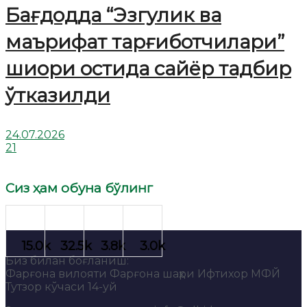
Бағдодда “Эзгулик ва
маърифат тарғиботчилари”
шиори остида сайёр тадбир
ўтказилди
24.07.2026
21
Сиз ҳам обуна бўлинг
Биз билан боғланиш:
Фарғона вилояти Фарғона шаҳри Ифтихор МФЙ
Тутзор кўчаси 14-уй