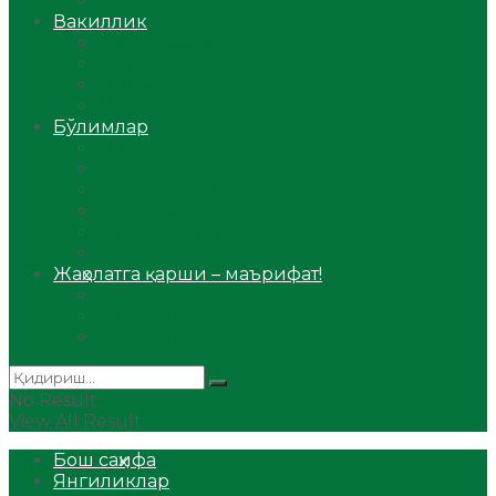
Аудио
Вакиллик
Вилоят вакиллиги
Имомлар фаолиятидан
Фиқҳ мактаби
Масжидлар
Бўлимлар
Фиқҳ
Рамазон
Савол-жавоб
Ислом ва иймон
Сийрат ва тарих
Ҳаж ва умра
Жаҳолатга қарши – маърифат!
Мақола
Видеомаъруза
Аудиомаъруза
No Result
View All Result
Бош саҳифа
Янгиликлар