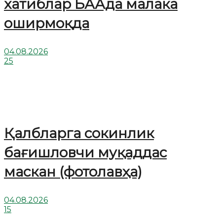
хатиблар БААда малака
оширмоқда
04.08.2026
25
Қалбларга сокинлик
бағишловчи муқаддас
маскан (фотолавҳа)
04.08.2026
15