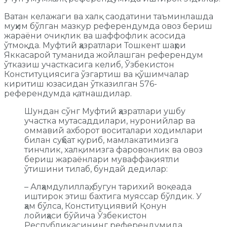
Ватан келажаги ва халқ саодатини таъминлашда
муҳим бўлган мазкур референдумда овоз бериш
жараёни очиқлик ва шаффофлик асосида
ўтмоқда. Муфтий ҳазратлари Тошкент шаҳри
Яккасарой туманида жойлашган референдум
ўтказиш участкасига келиб, Ўзбекистон
Конституциясига ўзгартиш ва қўшимчалар
киритиш юзасидан ўтказилган 576-
референдумда қатнашдилар.
Шундан сўнг Муфтий ҳазратлари ушбу
участка мутасаддилари, нуронийлар ва
оммавий ахборот воситалари ходимлари
билан суҳбат қуриб, мамлакатимизга
тинчлик, халқимизга фаровонлик ва овоз
бериш жараёнлари муваффақиятли
ўтишини тилаб, бундай дедилар:
– Алҳамдулиллаҳ, бугун тарихий воқеада
иштирок этиш бахтига муяссар бўлдик. У
ҳам бўлса, Конституциявий Қонун
лойиҳаси бўйича Ўзбекистон
Республикасининг референдумида