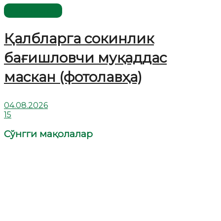
Ўзбекистон
Қалбларга сокинлик
бағишловчи муқаддас
маскан (фотолавҳа)
04.08.2026
15
Сўнгги мақолалар