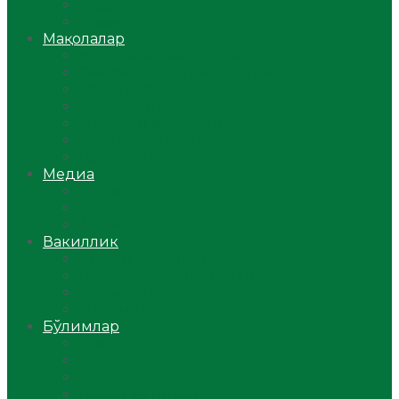
Ўзбекистон
Жаҳон
Мақолалар
Мусулмоннинг одоби
Оилам – саодат масканим!
Таълим-тарбия
Ибратли ҳикоялар
Хислатли ҳикматлар
Аёллар саҳифаси
Саломатлик
Медиа
Видео
Фото
Аудио
Вакиллик
Вилоят вакиллиги
Имомлар фаолиятидан
Фиқҳ мактаби
Масжидлар
Бўлимлар
Фиқҳ
Рамазон
Савол-жавоб
Ислом ва иймон