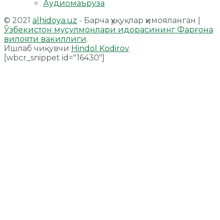
Аудиомаъруза
© 2021
alhidoya.uz
- Барча ҳуқуқлар ҳимояланган |
Ўзбекистон мусулмонлари идорасининг Фарғона
вилояти вакиллиги
.
Ишлаб чиқувчи
Hindol Kodirov
.
[wbcr_snippet id="16430"]