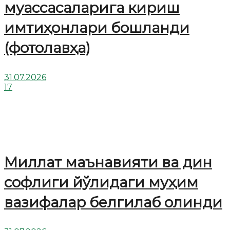
муассасаларига кириш
имтиҳонлари бошланди
(фотолавҳа)
31.07.2026
17
Миллат маънавияти ва дин
софлиги йўлидаги муҳим
вазифалар белгилаб олинди