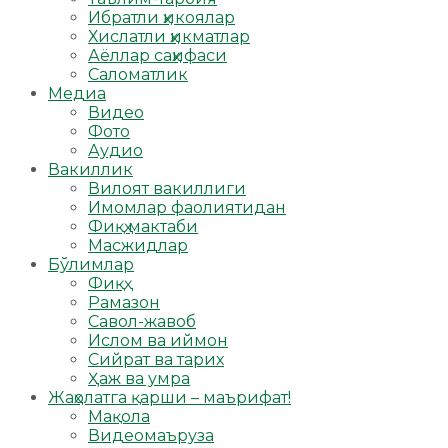
Ибратли ҳикоялар
Хислатли ҳикматлар
Аёллар саҳифаси
Саломатлик
Медиа
Видео
Фото
Аудио
Вакиллик
Вилоят вакиллиги
Имомлар фаолиятидан
Фиқҳ мактаби
Масжидлар
Бўлимлар
Фиқҳ
Рамазон
Савол-жавоб
Ислом ва иймон
Сийрат ва тарих
Ҳаж ва умра
Жаҳолатга қарши – маърифат!
Мақола
Видеомаъруза