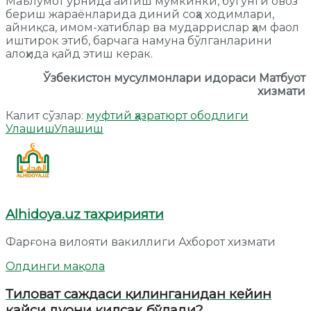
Маълумот ўрнида айтиш мумкинки, бугунги овоз
бериш жараёнларида диний соҳа ходимлари,
айниқса, имом-хатиблар ва мударрислар ҳам фаол
иштирок этиб, барчага намуна бўлганларини
алоҳида қайд этиш керак.
Ўзбекистон мусулмонлари идораси Матбуот
хизмати
Калит сўзлар:
муфтий ҳазрат
юрт ободлиги
Улашиш
Улашиш
Alhidoya.uz таҳририяти
Фарғона вилояти вакиллиги Ахборот хизмати
Олдинги мақола
Тиловат саждаси қилинганидан кейин
қайси дуони қилсак бўлади?