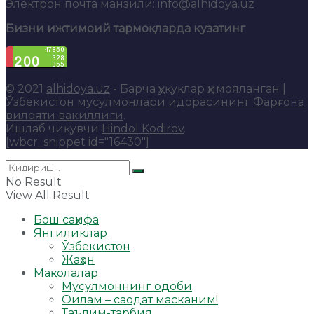
Электрон почта манзили: info@alhidoya.uz
Бизни ижтимоий тармоқларда кузатинг
© 2021
alhidoya.uz
- Барча ҳуқуқлар ҳимояланган |
Ўзбекистон мусулмонлари идорасининг Фарғона
вилояти вакиллиги
.
Ишлаб чиқувчи
Hindol Kodirov
.
[wbcr_snippet id="16430"]
No Result
View All Result
Бош саҳифа
Янгиликлар
Ўзбекистон
Жаҳон
Мақолалар
Мусулмоннинг одоби
Оилам – саодат масканим!
Таълим-тарбия