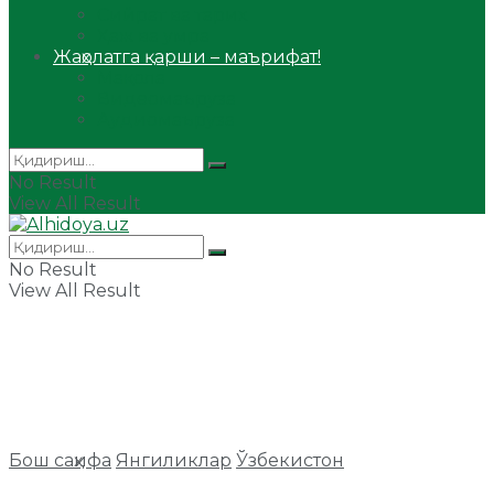
Сийрат ва тарих
Ҳаж ва умра
Жаҳолатга қарши – маърифат!
Мақола
Видеомаъруза
Аудиомаъруза
No Result
View All Result
No Result
View All Result
Бош саҳифа
Янгиликлар
Ўзбекистон