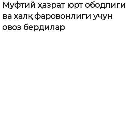
Муфтий ҳазрат юрт ободлиги
ва халқ фаровонлиги учун
овоз бердилар