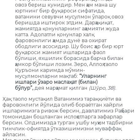
овоз бериш кунидир. Мен ҳам мана шу
юртнинг бир фуқароси сифатида,
ватанини севувчи мусулмон ўлароқ овоз
беришда иштирок этдим. Дарҳақиқат,
жамиятда қонунларнинг аҳамияти жуда
катта. Адолатли қонунлар халқ
фаровонлиги ҳамда дунё ва охират
ободлиги асосидир. Шу боис ҳар бир юрт
фуқароси жамият ишларида фаол
бўлиши, яхшилик борасида барча билан
ҳамкор бўлиши лозим. Зеро, Аллоҳ таоло
Қуръони каримда мўмин-
мусулмонларни мақтаб:
“Уларнинг
ишлари ўзаро маслаҳат (билан)
бўлур”,
дея марҳамат қилган
(Шўро, 38).
Ҳақ таоло мустақил Ватанимиз тараққиёти ва
фаровонлиги йўлида олиб бораётган хайрли
ишларимизга ривож берсин, давлатимиз Раҳбари
томонидан бошланган ислоҳотларга зафарлар
берсин. Олдимизда турган ушбу муҳим тадбирни
тинчлик-офиятда ўтказишимизни муваффақ
айласин.