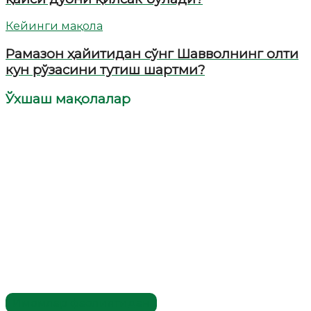
Кейинги мақола
Рамазон ҳайитидан сўнг Шавволнинг олти
кун рўзасини тутиш шартми?
Ўхшаш мақолалар
Имомлар фаолиятидан