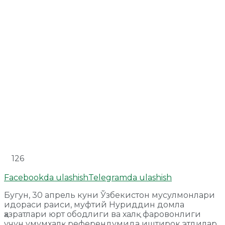
126
Facebookda ulashish
Telegramda ulashish
Бугун, 30 апрель куни Ўзбекистон мусулмонлари
идораси раиси, муфтий Нуриддин домла
ҳазратлари юрт ободлиги ва халқ фаровонлиги
учун умумхалқ референдумида иштирок этдилар.