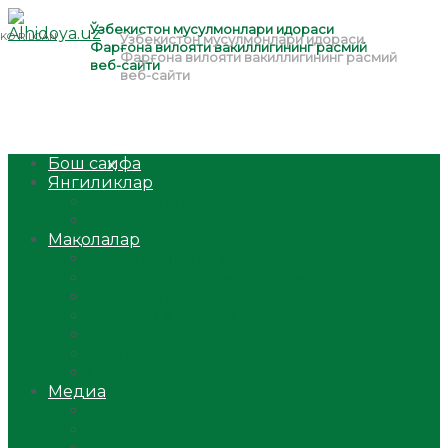
Бош саҳифа
Янгиликлар
Ўзбекистон
Жаҳон
Мақолалар
Мусулмоннинг одоби
Оилам – саодат масканим!
Таълим-тарбия
Ибратли ҳикоялар
Хислатли ҳикматлар
Аёллар саҳифаси
Саломатлик
Медиа
Видео
Фото