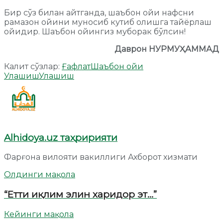
Бир сўз билан айтганда, шаъбон ойи нафсни
рамазон ойини муносиб кутиб олишга тайёрлаш
ойидир. Шаъбон ойингиз муборак бўлсин!
Даврон НУРМУҲАММАД
Калит сўзлар:
Ғафлат
Шаъбон ойи
Улашиш
Улашиш
Alhidoya.uz таҳририяти
Фарғона вилояти вакиллиги Ахборот хизмати
Олдинги мақола
“Етти иқлим элин харидор эт…”
Кейинги мақола