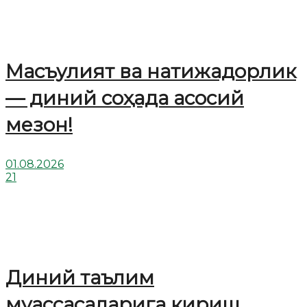
Масъулият ва натижадорлик
— диний соҳада асосий
мезон!
01.08.2026
21
Диний таълим
муассасаларига кириш