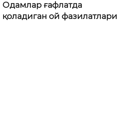
Одамлар ғафлатда
қоладиган ой фазилатлари