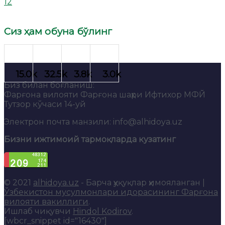
12
Сиз ҳам обуна бўлинг
Биз билан боғланиш:
Фарғона вилояти Фарғона шаҳри Ифтихор МФЙ
Тутзор кўчаси 14-уй
Электрон почта манзили: info@alhidoya.uz
Бизни ижтимоий тармоқларда кузатинг
© 2021
alhidoya.uz
- Барча ҳуқуқлар ҳимояланган |
Ўзбекистон мусулмонлари идорасининг Фарғона
вилояти вакиллиги
.
Ишлаб чиқувчи
Hindol Kodirov
.
[wbcr_snippet id="16430"]