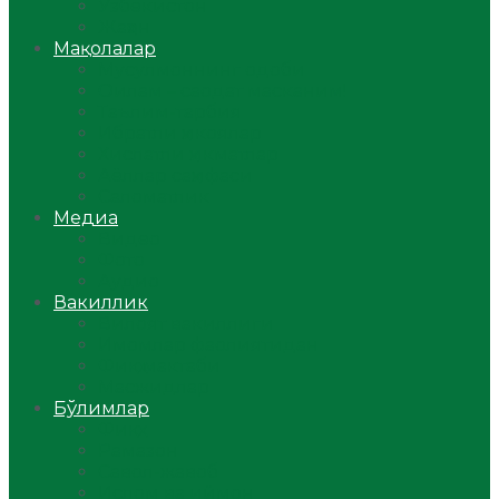
Ўзбекистон
Жаҳон
Мақолалар
Мусулмоннинг одоби
Оилам – саодат масканим!
Таълим-тарбия
Ибратли ҳикоялар
Хислатли ҳикматлар
Аёллар саҳифаси
Саломатлик
Медиа
Видео
Фото
Аудио
Вакиллик
Вилоят вакиллиги
Имомлар фаолиятидан
Фиқҳ мактаби
Масжидлар
Бўлимлар
Фиқҳ
Рамазон
Савол-жавоб
Ислом ва иймон