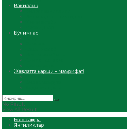
Аудио
Вакиллик
Вилоят вакиллиги
Имомлар фаолиятидан
Фиқҳ мактаби
Масжидлар
Бўлимлар
Фиқҳ
Рамазон
Савол-жавоб
Ислом ва иймон
Сийрат ва тарих
Ҳаж ва умра
Жаҳолатга қарши – маърифат!
Мақола
Видеомаъруза
Аудиомаъруза
No Result
View All Result
Бош саҳифа
Янгиликлар