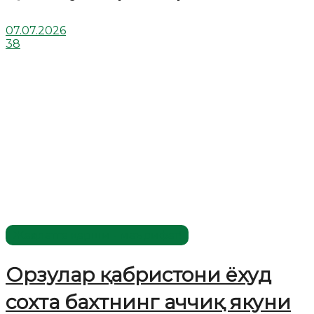
07.07.2026
38
Жаҳолатга қарши - маърифат!
Орзулар қабристони ёхуд
сохта бахтнинг аччиқ якуни