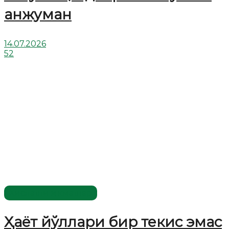
анжуман
14.07.2026
52
Хислатли ҳикматлар
Ҳаёт йўллари бир текис эмас