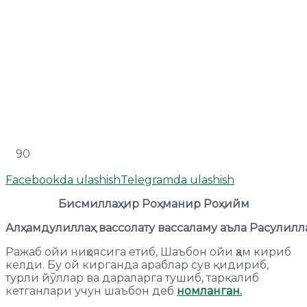
90
Facebookda ulashish
Telegramda ulashish
Бисмиллаҳир
Роҳманир
Роҳийм
Алҳамдулиллаҳ
вассолату
вассаламу
аъла
Расулилл
Ражаб ойи ниҳоясига етиб, Шаъбон ойи ҳам кириб
келди. Бу ой кирганда араблар сув қидириб,
турли йўллар ва дараларга тушиб, тарқалиб
кетганлари учун шаъбон деб
номланган.