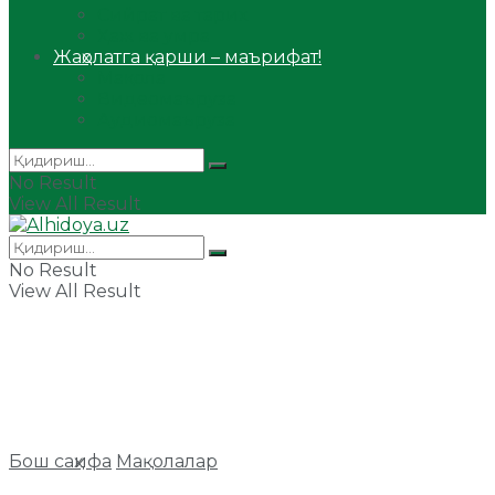
Сийрат ва тарих
Ҳаж ва умра
Жаҳолатга қарши – маърифат!
Мақола
Видеомаъруза
Аудиомаъруза
No Result
View All Result
No Result
View All Result
Бош саҳифа
Мақолалар