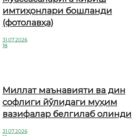
имтиҳонлари бошланди
(фотолавҳа)
31.07.2026
18
Миллат маънавияти ва дин
софлиги йўлидаги муҳим
вазифалар белгилаб олинди
31.07.2026