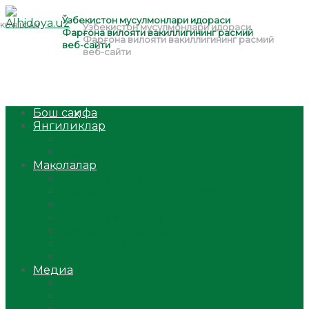
Бош саҳифа
Янгиликлар
Ўзбекистон
Жаҳон
Мақолалар
Мусулмоннинг одоби
Оилам – саодат масканим!
Таълим-тарбия
Ибратли ҳикоялар
Хислатли ҳикматлар
Аёллар саҳифаси
Саломатлик
Медиа
Видео
Фото