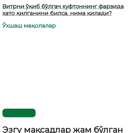
Витрни ўқиб бўлгач хуфтоннинг фарзида
хато қилганини билса, нима қилади?
Ўхшаш мақолалар
Мақолалар
Эзгу мақсадлар жам бўлган