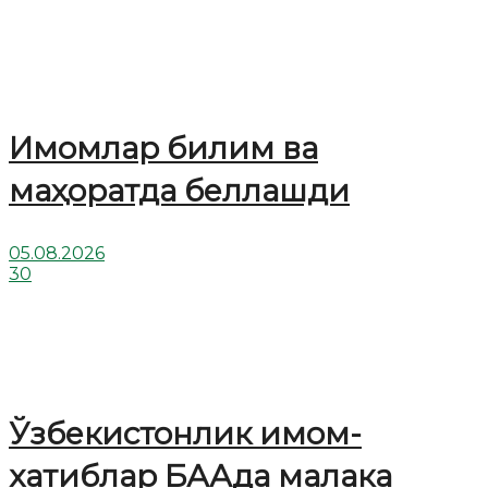
Имомлар билим ва
маҳоратда беллашди
05.08.2026
30
Ўзбекистонлик имом-
хатиблар БААда малака