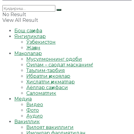
No Result
View All Result
Бош саҳифа
Янгиликлар
Ўзбекистон
Жаҳон
Мақолалар
Мусулмоннинг одоби
Оилам – саодат масканим!
Таълим-тарбия
Ибратли ҳикоялар
Хислатли ҳикматлар
Аёллар саҳифаси
Саломатлик
Медиа
Видео
Фото
Аудио
Вакиллик
Вилоят вакиллиги
Имомлар фаолиятидан