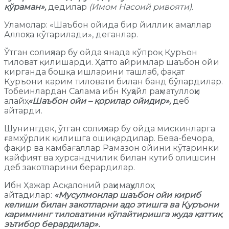
кўраман»,
дедилар
(Имом Насоий ривояти)
.
Уламолар: «Шаъбон ойида бир йиллик амаллар
Аллоҳга кўтарилади», деганлар.
Ўтган солиҳлар бу ойда янада кўпроқ Қуръон
тиловат қилишарди. Ҳатто айримлар шаъбон ойи
кирганда бошқа ишларини ташлаб, фақат
Қуръони карим тиловати билан банд бўлардилар.
Тобеинлардан Салама ибн Куҳайл раҳматуллоҳи
алайҳ:
«Шаъбон ойи – қорилар ойидир»,
деб
айтарди.
Шунингдек, ўтган солиҳлар бу ойда мискинларга
ғамхўрлик қилишга ошиқардилар. Бева-бечора,
фақир ва камбағаллар Рамазон ойини кўтаринки
кайфият ва хурсандчилик билан кутиб олишсин
деб закотларини берардилар.
Ибн Ҳажар Асқалоний раҳимаҳуллоҳ
айтадилар:
«Мусулмонлар шаъбон ойи кириб
келиши билан закотларни адо этишга ва Қуръони
каримнинг тиловатини кўпайтиришга жуда қаттиқ
эътибор берардилар».