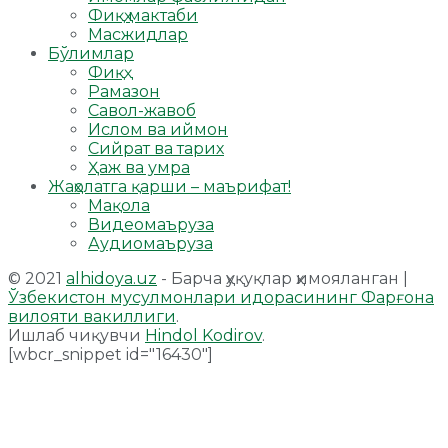
Фиқҳ мактаби
Масжидлар
Бўлимлар
Фиқҳ
Рамазон
Савол-жавоб
Ислом ва иймон
Сийрат ва тарих
Ҳаж ва умра
Жаҳолатга қарши – маърифат!
Мақола
Видеомаъруза
Аудиомаъруза
© 2021
alhidoya.uz
- Барча ҳуқуқлар ҳимояланган |
Ўзбекистон мусулмонлари идорасининг Фарғона
вилояти вакиллиги
.
Ишлаб чиқувчи
Hindol Kodirov
.
[wbcr_snippet id="16430"]