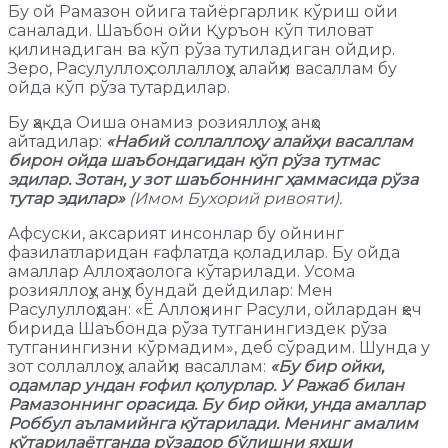
Бу ой Рамазон ойига тайёргарлик кўриш ойи
саналади. Шаъбон ойи Қуръон кўп тиловат
қилинадиган ва кўп рўза тутиладиган ойдир.
Зеро, Расулуллоҳ соллаллоҳу алайҳи васаллам бу
ойда кўп рўза тутардилар.
Бу ҳақда Оиша онамиз розияллоҳу анҳо
айтадилар:
«Набий соллаллоҳу алайҳи васаллам
бирон ойда шаъбондагидан кўп рўза тутмас
эдилар. Зотан, у зот шаъбоннинг ҳаммасида рўза
тутар эдилар»
(Имом Бухорий ривояти).
Афсуски, аксарият инсонлар бу ойнинг
фазилатларидан ғафлатда қоладилар. Бу ойда
амаллар Аллоҳ таолога кўтарилади. Усома
розияллоҳу анҳу бундай дейдилар: Мен
Расулуллоҳдан: «Ё Аллоҳнинг Расули, ойлардан ҳеч
бирида Шаъбонда рўза тутганингиздек рўза
тутганингизни кўрмадим», деб сўрадим. Шунда у
зот соллаллоҳу алайҳи васаллам:
«Бу бир ойки,
одамлар ундан ғофил қолурлар. У Ражаб билан
Рамазоннинг орасида. Бу бир ойки, унда амаллар
Роббул аъламийнга кўтарилади. Менинг амалим
кўтарилаётганда рўзадор бўлишни яхши