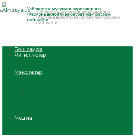
Бош саҳифа
Янгиликлар
Ўзбекистон
Жаҳон
Мақолалар
Мусулмоннинг одоби
Оилам – саодат масканим!
Таълим-тарбия
Ибратли ҳикоялар
Хислатли ҳикматлар
Аёллар саҳифаси
Саломатлик
Медиа
Видео
Фото