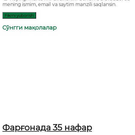
mening ismim, email va saytim manzili saqlansin.
Сўнгги мақолалар
Фарғонада 35 нафар