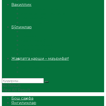
Аудио
Вакиллик
Вилоят вакиллиги
Имомлар фаолиятидан
Фиқҳ мактаби
Масжидлар
Бўлимлар
Фиқҳ
Рамазон
Савол-жавоб
Ислом ва иймон
Сийрат ва тарих
Ҳаж ва умра
Жаҳолатга қарши – маърифат!
Мақола
Видеомаъруза
Аудиомаъруза
No Result
View All Result
Бош саҳифа
Янгиликлар