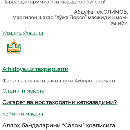
Парвардигоримиз Ўзи мададкор бўлсин!
Абдуфаттоҳ ОЛИМОВ,
Марғилон шаҳар “Хўжа Порсо” масжиди имом-
хатиби
Улашиш
Улашиш
Alhidoya.uz таҳририяти
Фарғона вилояти вакиллиги Ахборот хизмати
Олдинги мақола
Сигарет ва нос таҳоратни кетказадими?
Кейинги мақола
Аллоҳ бандаларини “Салом” ҳовлисига