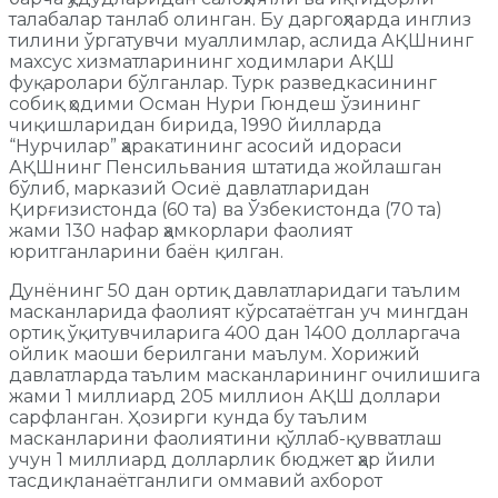
талабалар танлаб олинган. Бу даргоҳларда инглиз
тилини ўргатувчи муаллимлар, аслида АҚШнинг
махсус хизматларининг ходимлари АҚШ
фуқаролари бўлганлар. Турк разведкасининг
собиқ ҳодими Осман Нури Гюндеш ўзининг
чиқишларидан бирида, 1990 йилларда
“Нурчилар” ҳаракатининг асосий идораси
АҚШнинг Пенсильвания штатида жойлашган
бўлиб, марказий Осиё давлатларидан
Қирғизистонда (60 та) ва Ўзбекистонда (70 та)
жами 130 нафар ҳамкорлари фаолият
юритганларини баён қилган.
Дунёнинг 50 дан ортиқ давлатларидаги таълим
масканларида фаолият кўрсатаётган уч мингдан
ортиқ ўқитувчиларига 400 дан 1400 долларгача
ойлик маоши берилгани маълум. Хорижий
давлатларда таълим масканларининг очилишига
жами 1 миллиард 205 миллион АҚШ доллари
сарфланган. Ҳозирги кунда бу таълим
масканларини фаолиятини қўллаб-қувватлаш
учун 1 миллиард долларлик бюджет ҳар йили
тасдиқланаётганлиги оммавий ахборот