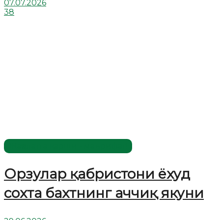
07.07.2026
38
Жаҳолатга қарши - маърифат!
Орзулар қабристони ёхуд
сохта бахтнинг аччиқ якуни