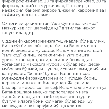
фирқа рофизийлар, 20 та фирқа хаворижлар, 20 та
фирқа қадарий ва муржиалар, 12 та фирқа
нажжория, бакрия, зирория, жаҳмия, карромия ва 1
та Аҳли сунна вал-жамоа.
Охирги зикр қилинган “Аҳли Сунна вал-жамоа”
мазкур хадиси шарифда қайд этилган нажот
топувчилардир.
Оддий фуқароларимизга тушунарли бўлиш учун,
битта сўз билан айтганда, бизни Ватанимизга
келиб бизларга муқаддас Ислом динига қандай
“эътиқод” қилиш кераклигини уқтиришга
уринаётганларга, аслида динни бизлардан
ўргансалар мақсадга муфовиқ бўлар эди, десак
муболаға бўлмайди. Чунки, Ислом оламида йўлчи
юлдузларга “бешик” бўлган Ватаннинг соф
эътиқодли фарзандлари қайси йўлдан бориш
кераклигини яхши биладилар. Фақатгина
бизларга мерос қолган соф Ислом таълимотини ўз
Ватандошларимиз, жигарпораларимизга
чиройли тарзда етказиб берсаккина турли
бузғунчиларга ўрин қолмаган бўлар эди. Бу
машаққатли ва шарафли йўлда яратган