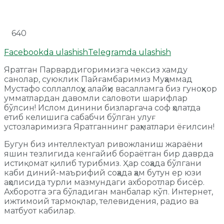
640
Facebookda ulashish
Telegramda ulashish
Яратган Парвардигоримизга чексиз хамду
санолар, суюклик Пайғамбаримиз Муҳаммад
Мустафо соллаллоҳу алайҳи васалламга биз гуноҳкор
умматлардан давомли саловоти шарифлар
бўлсин! Ислом динини бизларгача соф ҳолатда
етиб келишига сабабчи бўлган улуғ
устозларимизга Яратганнинг раҳматлари ёғилсин!
Бугун биз интеллектуал ривожланиш жараёни
яшин тезлигида кенгайиб бораётган бир даврда
истиқомат қилиб турибмиз. Ҳар соҳада бўлгани
каби диний-маърифий соҳада ҳам бутун ер юзи
аҳолисида турли мазмундаги ахборотлар бисёр.
Ахборотга эга бўладиган манбалар кўп. Интернет,
ижтимоий тармоқлар, телевидения, радио ва
матбуот кабилар.