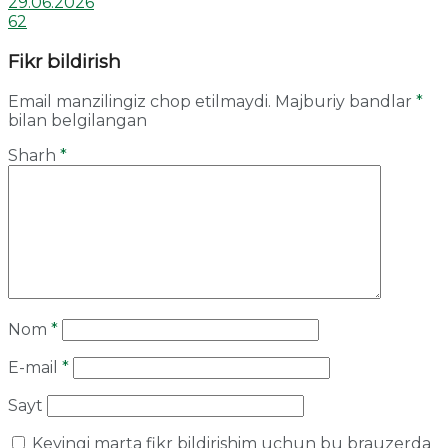
29.06.2026
62
Fikr bildirish
Email manzilingiz chop etilmaydi.
Majburiy bandlar
*
bilan belgilangan
Sharh
*
Nom
*
E-mail
*
Sayt
Keyingi marta fikr bildirishim uchun bu brauzerda