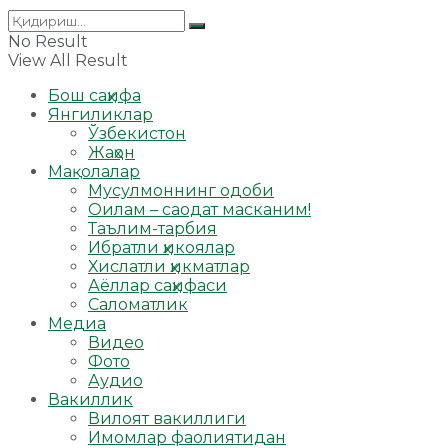
No Result
View All Result
Бош саҳифа
Янгиликлар
Ўзбекистон
Жаҳон
Мақолалар
Мусулмоннинг одоби
Оилам – саодат масканим!
Таълим-тарбия
Ибратли ҳикоялар
Хислатли ҳикматлар
Аёллар саҳифаси
Саломатлик
Медиа
Видео
Фото
Аудио
Вакиллик
Вилоят вакиллиги
Имомлар фаолиятидан