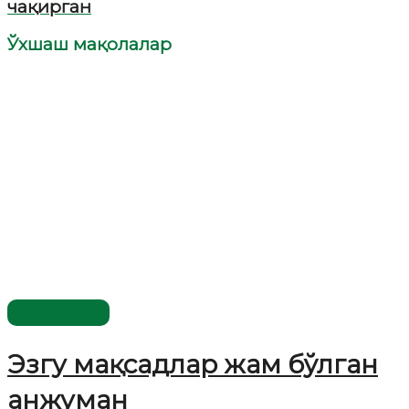
чақирган
Ўхшаш мақолалар
Мақолалар
Эзгу мақсадлар жам бўлган
анжуман