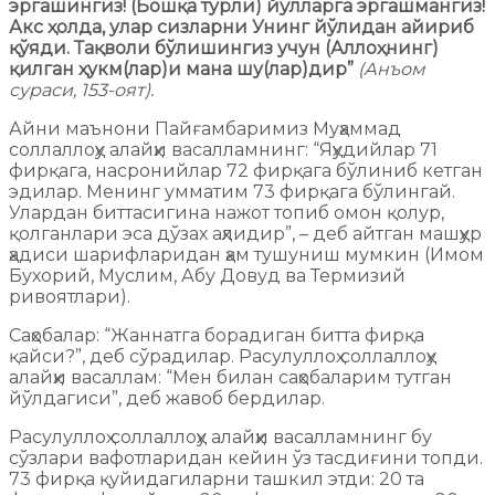
эргашингиз! (Бошқа турли) йўлларга эргашмангиз!
Акс ҳолда, улар сизларни Унинг йўлидан айириб
қўяди. Тақволи бўлишингиз учун (Аллоҳнинг)
қилган ҳукм(лар)и мана шу(лар)дир”
(Анъом
сураси, 153-оят).
Айни маънони Пайғамбаримиз Муҳаммад
соллаллоҳу алайҳи васалламнинг: “Яҳудийлар 71
фирқага, насронийлар 72 фирқага бўлиниб кетган
эдилар. Менинг умматим 73 фирқага бўлингай.
Улардан биттасигина нажот топиб омон қолур,
қолганлари эса дўзах аҳлидир”, – деб айтган машҳур
ҳадиси шарифларидан ҳам тушуниш мумкин (Имом
Бухорий, Муслим, Абу Довуд ва Термизий
ривоятлари).
Саҳобалар: “Жаннатга борадиган битта фирқа
қайси?”, деб сўрадилар. Расулуллоҳ соллаллоҳу
алайҳи васаллам: “Мен билан саҳобаларим тутган
йўлдагиси”, деб жавоб бердилар.
Расулуллоҳ соллаллоҳу алайҳи васалламнинг бу
сўзлари вафотларидан кейин ўз тасдиғини топди.
73 фирқа қуйидагиларни ташкил этди: 20 та