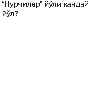
“Нурчилар” йўли қандай
йўл?