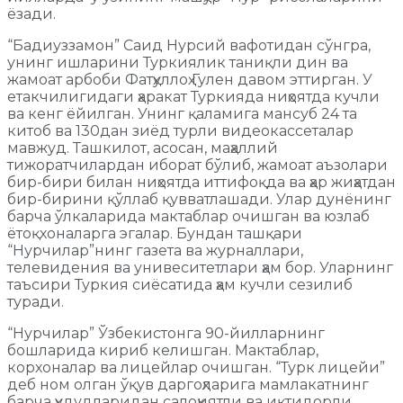
ёзади.
“Бадиуззамон” Саид Нурсий вафотидан сўнгра,
унинг ишларини Туркиялик таниқли дин ва
жамоат арбоби Фатҳуллоҳ Гулен давом эттирган. У
етакчилигидаги ҳаракат Туркияда ниҳоятда кучли
ва кенг ёйилган. Унинг қаламига мансуб 24 та
китоб ва 130дан зиёд турли видеокассеталар
мавжуд. Ташкилот, асосан, маҳаллий
тижоратчилардан иборат бўлиб, жамоат аъзолари
бир-бири билан ниҳоятда иттифоқда ва ҳар жиҳатдан
бир-бирини қўллаб қувватлашади. Улар дунёнинг
барча ўлкаларида мактаблар очишган ва юзлаб
ётоқхоналарга эгалар. Бундан ташқари
“Нурчилар”нинг газета ва журналлари,
телевидения ва унивеситетлари ҳам бор. Уларнинг
таъсири Туркия сиёсатида ҳам кучли сезилиб
туради.
“Нурчилар” Ўзбекистонга 90-йилларнинг
бошларида кириб келишган. Мактаблар,
корхоналар ва лицейлар очишган. “Турк лицейи”
деб ном олган ўқув даргоҳларига мамлакатнинг
барча ҳудудларидан салоҳиятли ва иқтидорли