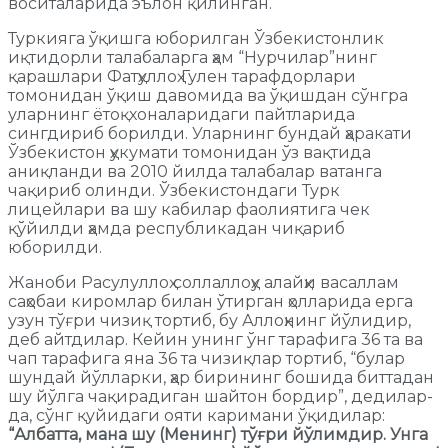
воситаларида эълон қилинган.
Туркияга ўқишга юборилган Ўзбекистонлик
иқтидорли талабаларга ҳам “Нурчилар”нинг
қарашлари Фатҳуллоҳ Гулен тарафдорлари
томонидан ўқиш давомида ва ўқишдан сўнгра
уларнинг ётоқхоналаридаги пайтларида
сингдириб борилди. Уларнинг бундай ҳаракати
Ўзбекистон ҳукумати томонидан ўз вақтида
аниқланди ва 2010 йилда талабалар ватанга
чақириб олинди. Ўзбекистондаги Турк
лицейлари ва шу кабилар фаолиятига чек
қўйилди ҳамда республикадан чиқариб
юборилди.
Жаноби Расулуллоҳ соллаллоҳу алайҳи васаллам
саҳобаи киромлар билан ўтирган ҳолларида ерга
узун тўғри чизиқ тортиб, бу Аллоҳнинг йўлидир,
деб айтдилар. Кейин унинг ўнг тарафига 36 та ва
чап тарафига яна 36 та чизиқлар тортиб, “булар
шундай йўлларки, ҳар бирининг бошида биттадан
шу йўлга чақирадиган шайтон бордир”, дедилар-
да, сўнг қуйидаги ояти каримани ўқидилар:
“Албатта, мана шу (Менинг) тўғри йўлимдир. Унга