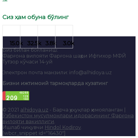
Сиз ҳам обуна бўлинг
Биз билан боғланиш:
Фарғона вилояти Фарғона шаҳри Ифтихор МФЙ
Тутзор кўчаси 14-уй
Электрон почта манзили: info@alhidoya.uz
Бизни ижтимоий тармоқларда кузатинг
© 2021
alhidoya.uz
- Барча ҳуқуқлар ҳимояланган |
Ўзбекистон мусулмонлари идорасининг Фарғона
вилояти вакиллиги
.
Ишлаб чиқувчи
Hindol Kodirov
.
[wbcr_snippet id="16430"]