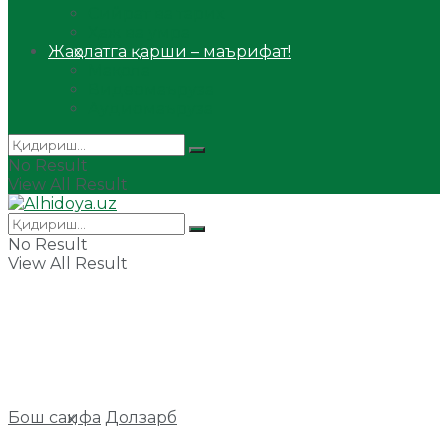
Сийрат ва тарих
Ҳаж ва умра
Жаҳолатга қарши – маърифат!
Мақола
Видеомаъруза
Аудиомаъруза
No Result
View All Result
No Result
View All Result
Бош саҳифа
Долзарб