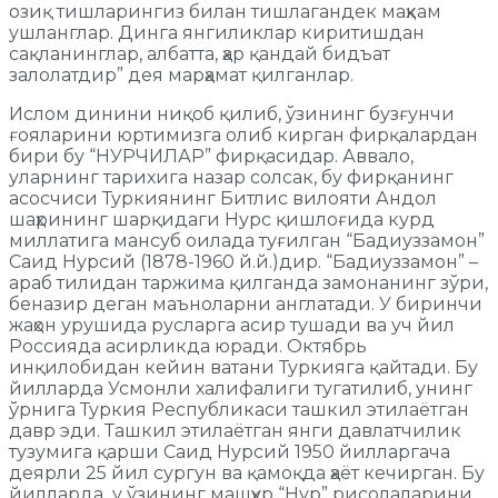
озиқ тишларингиз билан тишлагандек маҳкам
ушланглар. Динга янгиликлар киритишдан
сақланинглар, албатта, ҳар қандай бидъат
залолатдир” дея марҳамат қилганлар.
Ислом динини ниқоб қилиб, ўзининг бузғунчи
ғояларини юртимизга олиб кирган фирқалардан
бири бу “НУРЧИЛАР” фирқасидар. Аввало,
уларнинг тарихига назар солсак, бу фирқанинг
асосчиси Туркиянинг Битлис вилояти Андол
шаҳрининг шарқидаги Нурс қишлоғида курд
миллатига мансуб оилада туғилган “Бадиуззамон”
Саид Нурсий (1878-1960 й.й.)дир. “Бадиуззамон” –
араб тилидан таржима қилганда замонанинг зўри,
беназир деган маъноларни англатади. У биринчи
жаҳон урушида русларга асир тушади ва уч йил
Россияда асирликда юради. Октябрь
инқилобидан кейин ватани Туркияга қайтади. Бу
йилларда Усмонли халифалиги тугатилиб, унинг
ўрнига Туркия Республикаси ташкил этилаётган
давр эди. Ташкил этилаётган янги давлатчилик
тузумига қарши Саид Нурсий 1950 йилларгача
деярли 25 йил сургун ва қамоқда ҳаёт кечирган. Бу
йилларда у ўзининг машҳур “Нур” рисолаларини