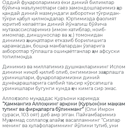
Оддий фуқароларимиз ёки диний билимлар
бўйича маълумотлари саёз замондошларимиз ҳар
қандай диний мазмундаги ахборотни тўғридан-
тўғри қабул қилмоқдалар. Юртимизда фаолият
юритиб келаётган диний йўналиш бўйича
мутахассисларимиз (имом-хатиблар, ноиб-
имомлар, диншунослар ва ҳ.к.) томонидан
динимиз ҳақиқатлари етказиб борилишига
қарамасдан, бошқа манбалардан ўзларига
ахборотлар тўплашга ошиқаётганлар ҳам афсуски
топилмоқда.
Динимиз ва миллатимиз душманларининг Ислом
динини ниқоб қилиб олиб, онгимизни заҳарлашга
уринишлари, фуқароларимизни диний
дунёқарашларига салбий таъсир кўрсатишга
уринишлари бугунги кунда ҳеч кимга сир эмас.
Аллоҳ таоло муқаддас Қуръони каримда:
“Ҳаммангиз Аллоҳнинг арқони (Қуръон)ни маҳкам
тутинг ва фирқаларга бўлинманг”
(Оли Имрон
сураси, 103 оят) деб амр этган. Пайғамбаримиз
Муҳаммад соллалоҳу алайҳи васалламнинг “Сизлар
менинг ва хулафоларимнинг йўлини тутиб, уни