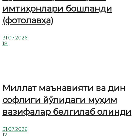
имтиҳонлари бошланди
(фотолавҳа)
31.07.2026
18
Миллат маънавияти ва дин
софлиги йўлидаги муҳим
вазифалар белгилаб олинди
31.07.2026
12