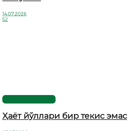
14.07.2026
52
Хислатли ҳикматлар
Ҳаёт йўллари бир текис эмас