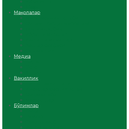
Ўзбекистон
Жаҳон
Мақолалар
Мусулмоннинг одоби
Оилам – саодат масканим!
Таълим-тарбия
Ибратли ҳикоялар
Хислатли ҳикматлар
Аёллар саҳифаси
Саломатлик
Медиа
Видео
Фото
Аудио
Вакиллик
Вилоят вакиллиги
Имомлар фаолиятидан
Фиқҳ мактаби
Масжидлар
Бўлимлар
Фиқҳ
Рамазон
Савол-жавоб
Ислом ва иймон