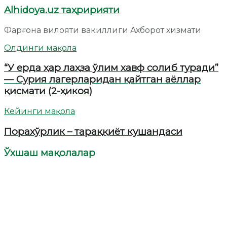
Alhidoya.uz таҳририяти
Фарғона вилояти вакиллиги Ахборот хизмати
Олдинги мақола
“У ерда ҳар лаҳза ўлим хавф солиб туради”
— Сурия лагерларидан қайтган аёллар
қисмати (2-ҳикоя)
Кейинги мақола
Порахўрлик – тараққиёт кушандаси
Ўхшаш мақолалар