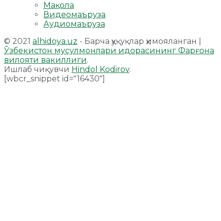
Мақола
Видеомаъруза
Аудиомаъруза
© 2021
alhidoya.uz
- Барча ҳуқуқлар ҳимояланган |
Ўзбекистон мусулмонлари идорасининг Фарғона
вилояти вакиллиги
.
Ишлаб чиқувчи
Hindol Kodirov
.
[wbcr_snippet id="16430"]