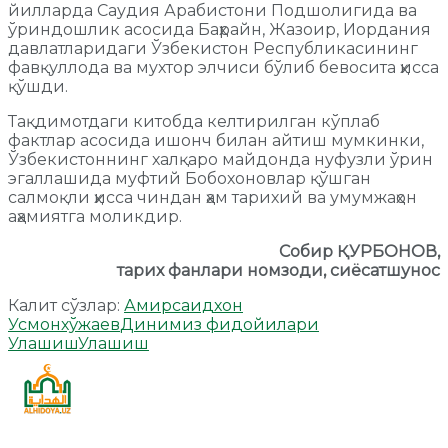
йилларда Саудия Арабистони Подшолигида ва
ўриндошлик асосида Баҳрайн, Жазоир, Иордания
давлатларидаги Ўзбекистон Республикасининг
фавқуллода ва мухтор элчиси бўлиб бевосита ҳисса
қўшди.
Тақдимотдаги китобда келтирилган кўплаб
фактлар асосида ишонч билан айтиш мумкинки,
Ўзбекистоннинг халқаро майдонда нуфузли ўрин
эгаллашида муфтий Бобохоновлар қўшган
салмоқли ҳисса чиндан ҳам тарихий ва умумжаҳон
аҳамиятга моликдир.
Собир ҚУРБОНОВ,
тарих фанлари номзоди, сиёсатшунос
Калит сўзлар:
Амирсаидхон
Усмонхўжаев
Динимиз фидойилари
Улашиш
Улашиш