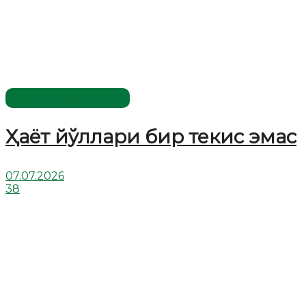
Хислатли ҳикматлар
Ҳаёт йўллари бир текис эмас
07.07.2026
38