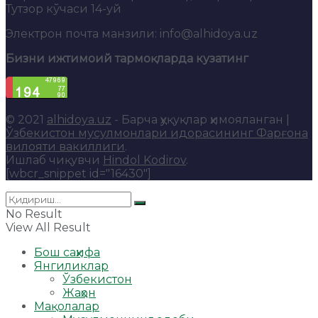
Тутзор кўчаси 14-уй
Электрон почта манзили: info@alhidoya.uz
Бизни ижтимоий тармоқларда кузатинг
© 2021
alhidoya.uz
- Барча ҳуқуқлар ҳимояланган |
Ўзбекистон мусулмонлари идорасининг Фарғона
вилояти вакиллиги
.
Ишлаб чиқувчи
Hindol Kodirov
.
[wbcr_snippet id="16430"]
No Result
View All Result
Бош саҳифа
Янгиликлар
Ўзбекистон
Жаҳон
Мақолалар