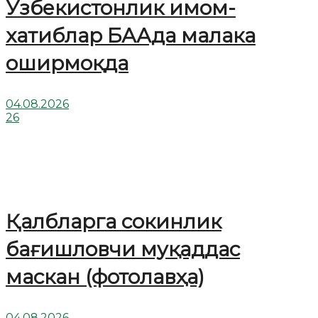
Ўзбекистонлик имом-
хатиблар БААда малака
оширмоқда
04.08.2026
26
Қалбларга сокинлик
бағишловчи муқаддас
маскан (фотолавҳа)
04.08.2026