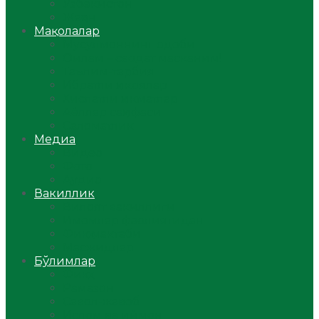
Ўзбекистон
Жаҳон
Мақолалар
Мусулмоннинг одоби
Оилам – саодат масканим!
Таълим-тарбия
Ибратли ҳикоялар
Хислатли ҳикматлар
Аёллар саҳифаси
Саломатлик
Медиа
Видео
Фото
Аудио
Вакиллик
Вилоят вакиллиги
Имомлар фаолиятидан
Фиқҳ мактаби
Масжидлар
Бўлимлар
Фиқҳ
Рамазон
Савол-жавоб
Ислом ва иймон