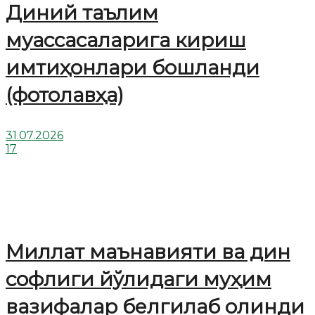
Диний таълим
муассасаларига кириш
имтиҳонлари бошланди
(фотолавҳа)
31.07.2026
17
Миллат маънавияти ва дин
софлиги йўлидаги муҳим
вазифалар белгилаб олинди