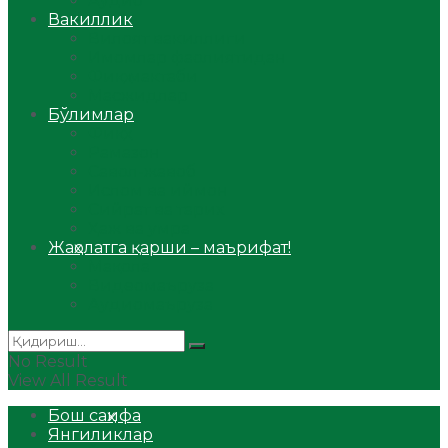
Аудио
Вакиллик
Вилоят вакиллиги
Имомлар фаолиятидан
Фиқҳ мактаби
Масжидлар
Бўлимлар
Фиқҳ
Рамазон
Савол-жавоб
Ислом ва иймон
Сийрат ва тарих
Ҳаж ва умра
Жаҳолатга қарши – маърифат!
Мақола
Видеомаъруза
Аудиомаъруза
No Result
View All Result
Бош саҳифа
Янгиликлар