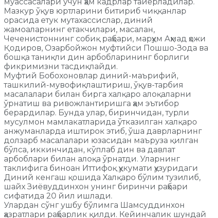
муассасалари учун ҳам кадрлар тайёрладилар.
Мазкур ўқув юртларини битириб чиққанлар
орасида етук мутахассислар, диний
жамоаларнинг етакчилари, масалан,
Чеченистоннинг собиқ раҳбари, марҳум Аҳмад ҳожи
Қодиров, Озарбойжон муфтийси Пошшо-Зода ва
бошқа таниқли дин арбобларининг борлиги
фикримизни тасдиқлайди.
Муфтий Бобохоновлар диний-маърифий,
ташкилий-мувофиқлаштириш, ўқув-тарбия
масалалари билан бирга халқаро алоқаларни
ўрнатиш ва ривожлантиришга ҳам эътибор
берардилар. Бунда улар, биринчидан, турли
мусулмон мамлакатларида ўтказилган халқаро
анжуманларда иштирок этиб, ўша даврларнинг
долзарб масалалари юзасидан маъруза қилган
бўлса, иккинчидан, кўплаб дин ва давлат
арбоблари билан алоқа ўрнатди. Уларнинг
таклифига биноан Иттифоқ ҳукумати ҳузуридаги
Диний кенгаш қошида Халқаро бўлим тузилиб,
шайх Зиёвуддинхон унинг биринчи раҳбари
сифатида 20 йил ишлади.
Улардан сўнг ушбу бўлимга Шамсуддинхон
ҳазратлари раҳбарлик қилди. Кейинчалик шундай