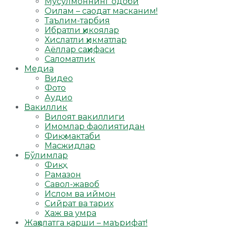
Мусулмоннинг одоби
Оилам – саодат масканим!
Таълим-тарбия
Ибратли ҳикоялар
Хислатли ҳикматлар
Аёллар саҳифаси
Саломатлик
Медиа
Видео
Фото
Аудио
Вакиллик
Вилоят вакиллиги
Имомлар фаолиятидан
Фиқҳ мактаби
Масжидлар
Бўлимлар
Фиқҳ
Рамазон
Савол-жавоб
Ислом ва иймон
Сийрат ва тарих
Ҳаж ва умра
Жаҳолатга қарши – маърифат!