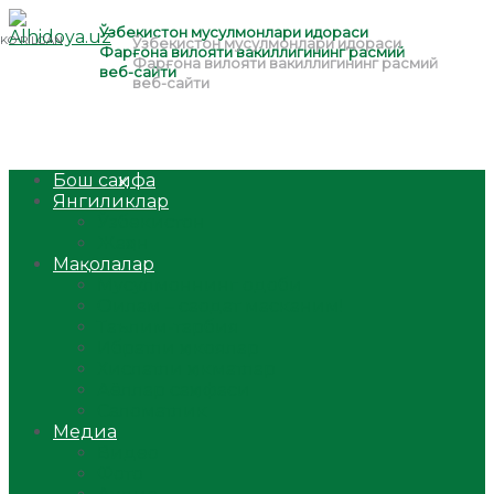
Бош саҳифа
Янгиликлар
Ўзбекистон
Жаҳон
Мақолалар
Мусулмоннинг одоби
Оилам – саодат масканим!
Таълим-тарбия
Ибратли ҳикоялар
Хислатли ҳикматлар
Аёллар саҳифаси
Саломатлик
Медиа
Видео
Фото