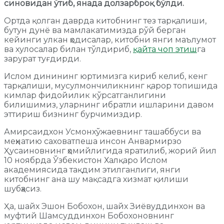
синовидан ўтиб, янада долзарброқ бўлди.
Ортда қолган даврда китобнинг тез тарқалиши,
бутун дунё ва мамлакатимизда рўй берган
кейинги улкан ҳодисалар, китобни янги маълумот
ва хулосалар билан тўлдириб,
қайта чоп этиш
га
зарурат туғдирди.
Ислом динининг юртимизга кириб келиб, кенг
тарқалиши, мусулмончиликнинг қарор топишида
кимлар фидойилик кўрсатганлигини
билишимиз, уларнинг ибратли ишларини давом
эттириш бизнинг бурчимиздир.
Амирсаидхон Усмонхўжаевнинг ташаббуси ва
меҳнатию саховатпеша инсон Анвармирзо
Ҳусаиновнинг ҳомийлигида яратилиб, жорий йил
10 ноябрда Ўзбекистон Халқаро Ислом
академиясида тақдим этилганлиги, янги
китобнинг ана шу мақсадга хизмат қилиши
шубҳасиз.
Ҳа, шайх Эшон Бобохон, шайх Зиёвуддинхон ва
муфтий Шамсуддинхон Бобохоновнинг