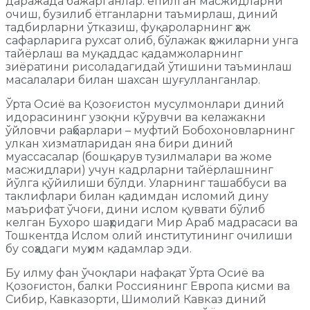
даражада бажарганлар: ёпилган масжидларни
очиш, бузилиб ётганларни таъмирлаш, диний
тадбирларни ўтказиш, фуқароларнинг ҳаж
сафарларига рухсат олиб, бўлажак ҳожиларни унга
тайёрлаш ва муқаддас қадамжоларнинг
зиёратини рисоладагидай ўтишини таъминлаш
масалалари билан шахсан шуғулланганлар.
Ўрта Осиё ва Қозоғистон мусулмонлари диний
идорасининг узоқни кўрувчи ва келажакни
ўйловчи раҳбарлари – муфтий Бобохоновларнинг
улкан хизматларидан яна бири диний
муассасалар (бошқарув тузилмалари ва жоме
масжидлари) учун кадрларни тайёрлашнинг
йўлга қўйилиши бўлди. Уларнинг ташаббуси ва
таклифлари билан қадимдан исломий дину
маърифат ўчоғи, дини ислом қуввати бўлиб
келган Бухоро шаҳридаги Мир Араб мадрасаси ва
Тошкентда Ислом олий институтининг очилиши
бу соҳадаги муҳим қадамлар эди.
Бу илму фан ўчоқлари нафақат Ўрта Осиё ва
Қозоғистон, балки Россиянинг Европа қисми ва
Сибир, Кавказорти, Шимолий Кавказ диний