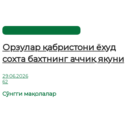
Жаҳолатга қарши - маърифат!
Орзулар қабристони ёхуд
сохта бахтнинг аччиқ якуни
29.06.2026
62
Сўнгги мақолалар