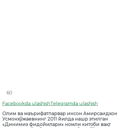
60
Facebookda ulashish
Telegramda ulashish
Олим ва маърифатпарвар инсон Амирсаидхон
Усмонхўжаевнинг 2011 йилда нашр этилган
«Динимиз фидойилари» номли китоби вақт