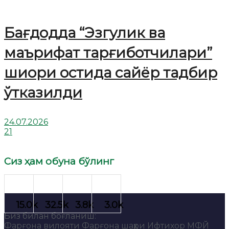
Бағдодда “Эзгулик ва
маърифат тарғиботчилари”
шиори остида сайёр тадбир
ўтказилди
24.07.2026
21
Сиз ҳам обуна бўлинг
Биз билан боғланиш:
Фарғона вилояти Фарғона шаҳри Ифтихор МФЙ