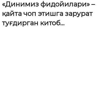
«Динимиз фидойилари» –
қайта чоп этишга зарурат
туғдирган китоб…