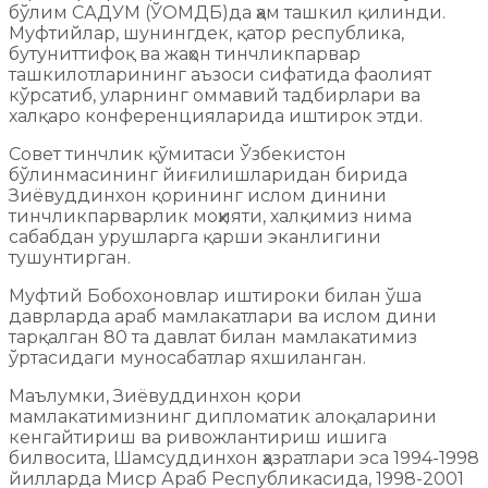
бўлим САДУМ (ЎОМДБ)да ҳам ташкил қилинди.
Муфтийлар, шунингдек, қатор республика,
бутуниттифоқ ва жаҳон тинчликпарвар
ташкилотларининг аъзоси сифатида фаолият
кўрсатиб, уларнинг оммавий тадбирлари ва
халқаро конференцияларида иштирок этди.
Совет тинчлик қўмитаси Ўзбекистон
бўлинмасининг йиғилишларидан бирида
Зиёвуддинхон қорининг ислом динини
тинчликпарварлик моҳияти, халқимиз нима
сабабдан урушларга қарши эканлигини
тушунтирган.
Муфтий Бобохоновлар иштироки билан ўша
даврларда араб мамлакатлари ва ислом дини
тарқалган 80 та давлат билан мамлакатимиз
ўртасидаги муносабатлар яхшиланган.
Маълумки, Зиёвуддинхон қори
мамлакатимизнинг дипломатик алоқаларини
кенгайтириш ва ривожлантириш ишига
билвосита, Шамсуддинхон ҳазратлари эса 1994-1998
йилларда Миср Араб Республикасида, 1998-2001