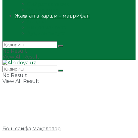
Сийрат ва тарих
Ҳаж ва умра
Жаҳолатга қарши – маърифат!
Мақола
Видеомаъруза
Аудиомаъруза
No Result
View All Result
No Result
View All Result
Бош саҳифа
Мақолалар