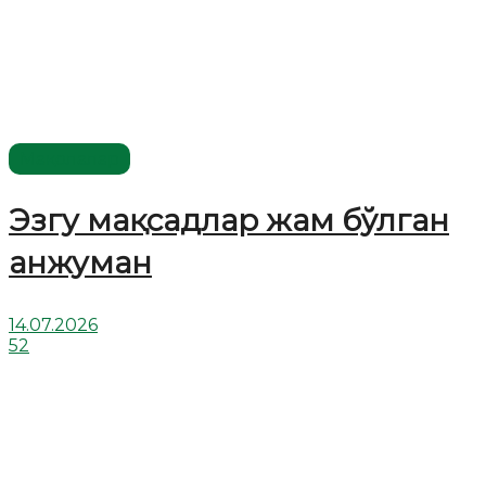
Мақолалар
Эзгу мақсадлар жам бўлган
анжуман
14.07.2026
52