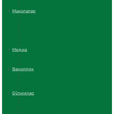
Ўзбекистон
Жаҳон
Мақолалар
Мусулмоннинг одоби
Оилам – саодат масканим!
Таълим-тарбия
Ибратли ҳикоялар
Хислатли ҳикматлар
Аёллар саҳифаси
Саломатлик
Медиа
Видео
Фото
Аудио
Вакиллик
Вилоят вакиллиги
Имомлар фаолиятидан
Фиқҳ мактаби
Масжидлар
Бўлимлар
Фиқҳ
Рамазон
Савол-жавоб
Ислом ва иймон