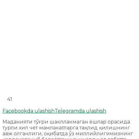
41
Facebookda ulashish
Telegramda ulashish
Маданияти тўғри шаклланмаган ёшлар орасида
турли хил чет мамлакатларга тақлид қилишнинг
авж олганлиги, оқибатда ўз миллийлигимизнинг