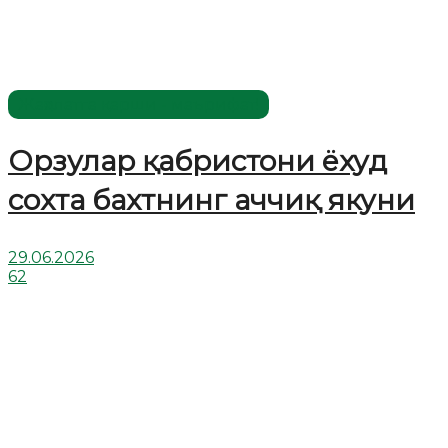
Жаҳолатга қарши - маърифат!
Орзулар қабристони ёхуд
сохта бахтнинг аччиқ якуни
29.06.2026
62