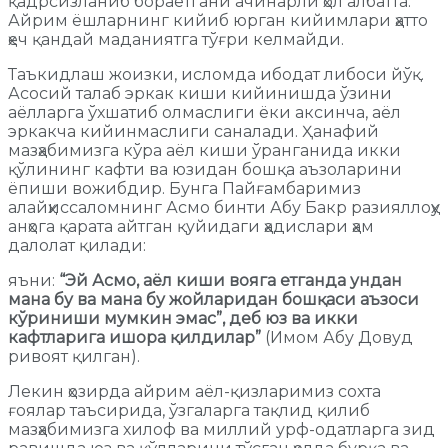
қадрсизланиб бораётгани ачинарли ҳол албатта.
Айрим ёшларнинг кийиб юрган кийимлари ҳатто
ҳеч қандай маданиятга тўғри келмайди.
Таъкидлаш жоизки, исломда ибодат либоси йўқ.
Асосий талаб эркак киши кийинишда ўзини
аёлларга ўхшатиб олмаслиги ёки аксинча, аёл
эркакча кийинмаслиги саналади. Ҳанафий
мазҳабимизга кўра аёл киши ўранганида икки
қўлининг кафти ва юзидан бошқа аъзоларини
ёпиши вожибдир. Бунга Пайғамбаримиз
алайҳиссаломнинг Асмо бинти Абу Бакр разияллоҳу
анҳога қарата айтган қуйидаги ҳадислари ҳам
далолат қилади:
яъни:
“Эй Асмо, аёл киши вояга етганда ундан
мана бу ва мана бу жойларидан бошқаси аъзоси
кўриниши мумкин эмас”, деб юз ва икки
кафтларига ишора қилдилар”
(Имом Абу Довуд
ривоят қилган).
Лекин ҳозирда айрим аёл-қизларимиз сохта
ғоялар таъсирида, ўзгаларга тақлид қилиб
мазҳабимизга хилоф ва миллий урф-одатларга зид