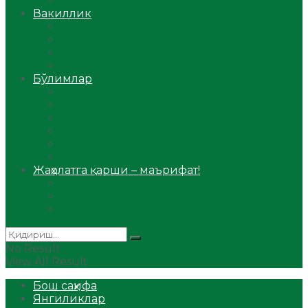
Аудио
Вакиллик
Вилоят вакиллиги
Имомлар фаолиятидан
Фиқҳ мактаби
Масжидлар
Бўлимлар
Фиқҳ
Рамазон
Савол-жавоб
Ислом ва иймон
Сийрат ва тарих
Ҳаж ва умра
Жаҳолатга қарши – маърифат!
Мақола
Видеомаъруза
Аудиомаъруза
No Result
View All Result
Бош саҳифа
Янгиликлар