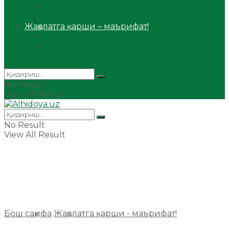
Сийрат ва тарих
Ҳаж ва умра
Жаҳолатга қарши – маърифат!
Мақола
Видеомаъруза
Аудиомаъруза
No Result
View All Result
No Result
View All Result
Бош саҳифа
Жаҳолатга қарши - маърифат!