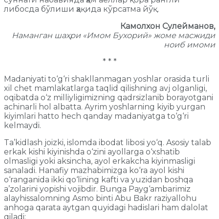
либосда бўлиши ҳақида кўрсатма йўқ.
Камолхон Сулейманов,
Наманган шаҳри «Имом Бухорий» жоме масжиди
ноиб имоми
* * *
Madaniyati to‘g‘ri shakllanmagan yoshlar orasida turli
xil chet mamlakatlarga taqlid qilishning avj olganligi,
oqibatda o‘z milliyligimizning qadrsizlanib borayotgani
achinarli hol albatta. Ayrim yoshlarning kiyib yurgan
kiyimlari hatto hech qanday madaniyatga to‘g‘ri
kelmaydi.
Ta’kidlash joizki, islomda ibodat libosi yo‘q. Asosiy talab
erkak kishi kiyinishda o‘zini ayollarga o‘xshatib
olmasligi yoki aksincha, ayol erkakcha kiyinmasligi
sanaladi. Hanafiy mazhabimizga ko‘ra ayol kishi
o‘ranganida ikki qo‘lining kafti va yuzidan boshqa
a’zolarini yopishi vojibdir. Bunga Payg‘ambarimiz
alayhissalomning Asmo binti Abu Bakr raziyallohu
anhoga qarata aytgan quyidagi hadislari ham dalolat
qiladi: