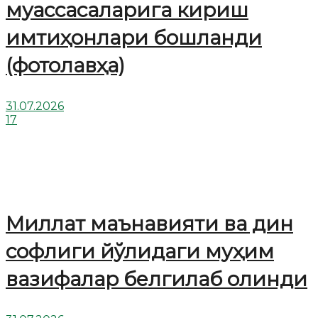
муассасаларига кириш
имтиҳонлари бошланди
(фотолавҳа)
31.07.2026
17
Миллат маънавияти ва дин
софлиги йўлидаги муҳим
вазифалар белгилаб олинди