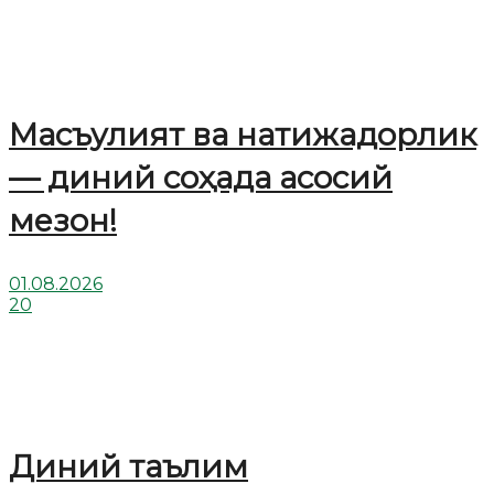
Масъулият ва натижадорлик
— диний соҳада асосий
мезон!
01.08.2026
20
Диний таълим