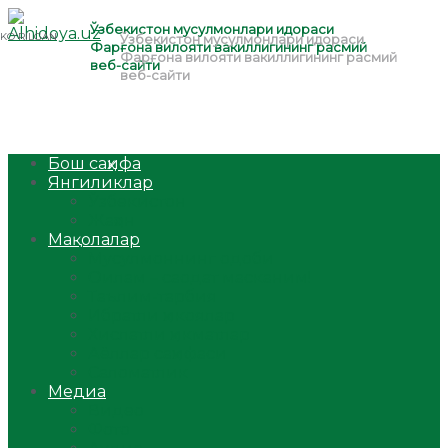
Бош саҳифа
Янгиликлар
Ўзбекистон
Жаҳон
Мақолалар
Мусулмоннинг одоби
Оилам – саодат масканим!
Таълим-тарбия
Ибратли ҳикоялар
Хислатли ҳикматлар
Аёллар саҳифаси
Саломатлик
Медиа
Видео
Фото