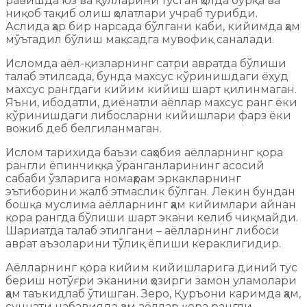
равишда юз ва қўлларини тўсган ҳолда бурқа ва
ниқоб тақиб олиш ҳолатлари учраб турибди.
Аслида ҳар бир нарсада бўлгани каби, кийимда ҳам
мўътадил бўлиш мақсадга мувофиқ саналади.
Исломда аёл-қизларнинг сатри авратда бўлиши
талаб этилсада, бунда махсус кўринишдаги ёхуд
махсус рангдаги кийим кийиш шарт қилинмаган.
Яъни, ибодатли, диёнатли аёллар махсус ранг ёки
кўринишдаги либосларни кийишлари фарз ёки
вожиб деб белгиланмаган.
Ислом тарихида баъзи саҳобия аёлларнинг қора
рангли ёпинчиққа ўранганларининг асосий
сабаби ўзларига номаҳрам эркакларнинг
эътиборини жалб этмаслик бўлган. Лекин бундан
бошқа муслима аёлларнинг ҳам кийимлари айнан
қора рангда бўлиши шарт экани келиб чиқмайди.
Шариатда талаб этилгани – аёлларнинг либоси
аврат аъзоларини тўлиқ ёпиши кераклигидир.
Аёлларнинг қора кийим кийишларига диний тус
бериш нотўғри эканини ҳозирги замон уламолари
ҳам таъкидлаб ўтишган. Зеро, Қуръони каримда ҳам,
суннати набавияда ҳам аёллар қора рангли