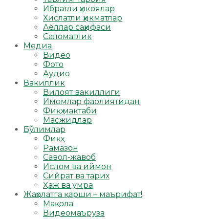
Ибратли ҳикоялар
Хислатли ҳикматлар
Аёллар саҳифаси
Саломатлик
Медиа
Видео
Фото
Аудио
Вакиллик
Вилоят вакиллиги
Имомлар фаолиятидан
Фиқҳ мактаби
Масжидлар
Бўлимлар
Фиқҳ
Рамазон
Савол-жавоб
Ислом ва иймон
Сийрат ва тарих
Ҳаж ва умра
Жаҳолатга қарши – маърифат!
Мақола
Видеомаъруза