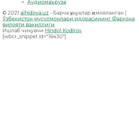
Аудиомаъруза
© 2021
alhidoya.uz
- Барча ҳуқуқлар ҳимояланган |
Ўзбекистон мусулмонлари идорасининг Фарғона
вилояти вакиллиги
.
Ишлаб чиқувчи
Hindol Kodirov
.
[wbcr_snippet id="16430"]