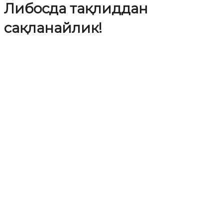
Либосда тақлиддан
сақланайлик!