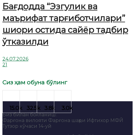
Бағдодда “Эзгулик ва
маърифат тарғиботчилари”
шиори остида сайёр тадбир
ўтказилди
24.07.2026
21
Сиз ҳам обуна бўлинг
Биз билан боғланиш:
Фарғона вилояти Фарғона шаҳри Ифтихор МФЙ
Тутзор кўчаси 14-уй