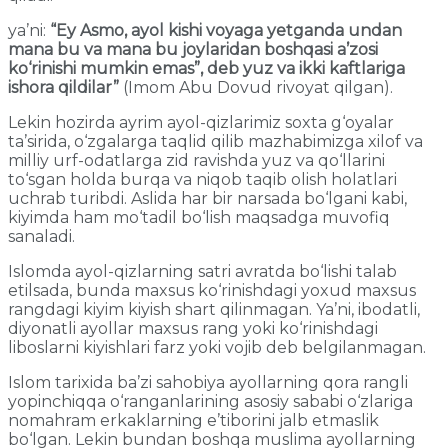
ya’ni:
“Ey Asmo, ayol kishi voyaga yetganda undan
mana bu va mana bu joylaridan boshqasi a’zosi
ko‘rinishi mumkin emas”, deb yuz va ikki kaftlariga
ishora qildilar”
(Imom Abu Dovud rivoyat qilgan).
Lekin hozirda ayrim ayol-qizlarimiz soxta g‘oyalar
ta’sirida, o‘zgalarga taqlid qilib mazhabimizga xilof va
milliy urf-odatlarga zid ravishda yuz va qo‘llarini
to‘sgan holda burqa va niqob taqib olish holatlari
uchrab turibdi. Aslida har bir narsada bo‘lgani kabi,
kiyimda ham mo‘tadil bo‘lish maqsadga muvofiq
sanaladi.
Islomda ayol-qizlarning satri avratda bo‘lishi talab
etilsada, bunda maxsus ko‘rinishdagi yoxud maxsus
rangdagi kiyim kiyish shart qilinmagan. Ya’ni, ibodatli,
diyonatli ayollar maxsus rang yoki ko‘rinishdagi
liboslarni kiyishlari farz yoki vojib deb belgilanmagan.
Islom tarixida ba’zi sahobiya ayollarning qora rangli
yopinchiqqa o‘ranganlarining asosiy sababi o‘zlariga
nomahram erkaklarning e’tiborini jalb etmaslik
bo‘lgan. Lekin bundan boshqa muslima ayollarning