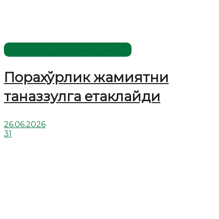
Жаҳолатга қарши - маърифат!
Порахўрлик жамиятни
таназзулга етаклайди
26.06.2026
31