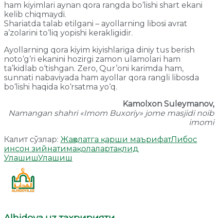
ham kiyimlari aynan qora rangda bo‘lishi shart ekani
kelib chiqmaydi.
Shariatda talab etilgani – ayollarning libosi avrat
a’zolarini to‘liq yopishi kerakligidir.
Ayollarning qora kiyim kiyishlariga diniy tus berish
noto‘g‘ri ekanini hozirgi zamon ulamolari ham
ta’kidlab o‘tishgan. Zero, Qur’oni karimda ham,
sunnati nabaviyada ham ayollar qora rangli libosda
bo‘lishi haqida ko‘rsatma yo‘q.
Kamolxon Suleymanov,
Namangan shahri «Imom Buxoriy» jome masjidi noib
imomi
Калит сўзлар:
Жаҳолатга қарши маърифат
Либос
инсон зийнати
мақолалар
тақлид
Улашиш
Улашиш
Alhidoya.uz таҳририяти