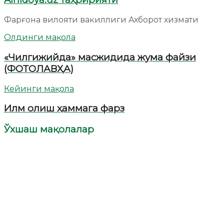
Фарғона вилояти вакиллиги Ахборот хизмати
Олдинги мақола
«Чилгижийда» масжидида жума файзи
(ФОТОЛАВҲА)
Кейинги мақола
Илм олиш ҳаммага фарз
Ўхшаш мақолалар