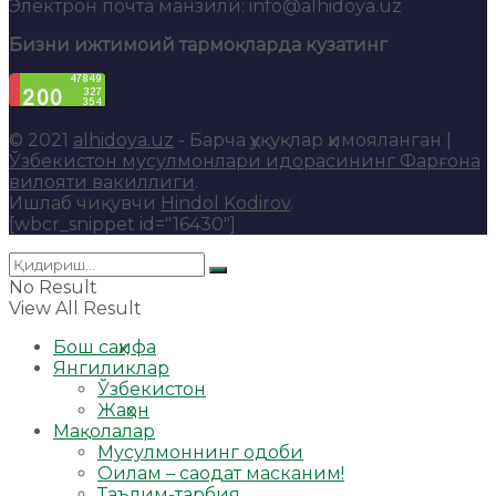
Электрон почта манзили: info@alhidoya.uz
Бизни ижтимоий тармоқларда кузатинг
© 2021
alhidoya.uz
- Барча ҳуқуқлар ҳимояланган |
Ўзбекистон мусулмонлари идорасининг Фарғона
вилояти вакиллиги
.
Ишлаб чиқувчи
Hindol Kodirov
.
[wbcr_snippet id="16430"]
No Result
View All Result
Бош саҳифа
Янгиликлар
Ўзбекистон
Жаҳон
Мақолалар
Мусулмоннинг одоби
Оилам – саодат масканим!
Таълим-тарбия