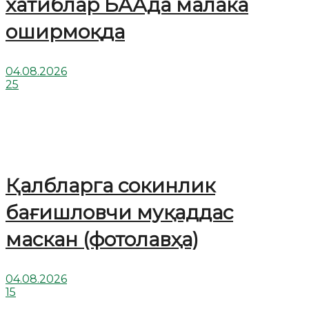
хатиблар БААда малака
оширмоқда
04.08.2026
25
Қалбларга сокинлик
бағишловчи муқаддас
маскан (фотолавҳа)
04.08.2026
15