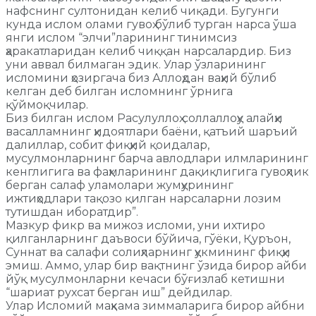
нафснинг султонидан келиб чиқади. Бугунги
кунда ислом олами гувоҳ бўлиб турган нарса ўша
янги ислом “элчи”ларининг тинимсиз
ҳаракатларидан келиб чиққан нарсалардир. Биз
уни аввал билмаган эдик. Улар ўзларининг
исломини ҳозиргача биз Аллоҳдан ваҳий бўлиб
келган деб билган исломнинг ўрнига
қўймоқчилар.
Биз билган ислом Расулуллоҳ соллаллоҳу алайҳи
васалламнинг ҳидоятлари баёни, қатъий шаръий
далиллар, собит фиқҳий қоидалар,
мусулмонларнинг барча авлодлари илмларининг
кенглигига ва фаҳмларининг дақиқлигига гувоҳлик
берган салаф уламолари жумҳурининг
ижтиҳодлари тақозо қилган нарсаларни лозим
тутишдан иборатдир”.
Мазкур фикр ва мижоз исломи, уни ихтиро
қилганларнинг даъвоси бўйича, гўёки, Қуръон,
Суннат ва салафи солиҳларнинг ҳукмининг фиқҳи
эмиш. Аммо, улар бир вақтнинг ўзида бирор айби
йўқ мусулмонларни кечаси бўғизлаб кетишни
“шариат рухсат берган иш” дейдилар.
Улар Исломий маҳкама зиммаларига бирор айбни