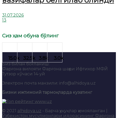
вазифалар белгилаб олинди
31.07.2026
13
Сиз ҳам обуна бўлинг
Биз билан боғланиш:
Фарғона вилояти Фарғона шаҳри Ифтихор МФЙ
Тутзор кўчаси 14-уй
Электрон почта манзили: info@alhidoya.uz
Бизни ижтимоий тармоқларда кузатинг
© 2021
alhidoya.uz
- Барча ҳуқуқлар ҳимояланган |
Ўзбекистон мусулмонлари идорасининг Фарғона