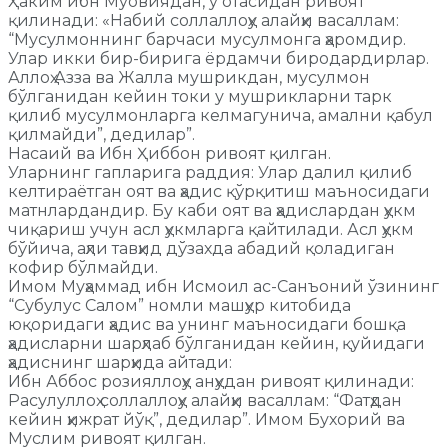
Ҳаким ибн Муовиядан, у отасидан ривоят
қилинади: «Набий соллаллоҳу алайҳи васаллам:
“Мусулмоннинг барчаси мусулмонга ҳаромдир.
Улар икки бир-бирига ёрдамчи биродардирлар.
Аллоҳ Азза ва Жалла мушрикдан, мусулмон
бўлганидан кейин токи у мушрикларни тарк
қилиб мусулмонларга келмагунича, амални қабул
қилмайди”, дедилар”.
Насаий ва Ибн Ҳиббон ривоят қилган.
Уларнинг гапларига раддия: Улар далил қилиб
келтираётган оят ва ҳадис қўрқитиш маъносидаги
матнлардандир. Бу каби оят ва ҳадислардан ҳукм
чиқариш учун асл ҳукмларга қайтилади. Асл ҳукм
бўйича, аҳли тавҳид дўзахда абадий қоладиган
кофир бўлмайди.
Имом Муҳаммад ибн Исмоил ас-Санъоний ўзининг
“Субулус Салом” номли машҳур китобида
юқоридаги ҳадис ва унинг маъносидаги бошқа
ҳадисларни шарҳлаб бўлганидан кейин, қуйидаги
ҳадиснинг шарҳида айтади:
Ибн Аббос розияллоҳу анҳудан ривоят қилинади:
Расулуллоҳ соллаллоҳу алайҳи васаллам: “Фатҳдан
кейин ҳижрат йўқ”, дедилар”. Имом Бухорий ва
Муслим ривоят қилган.