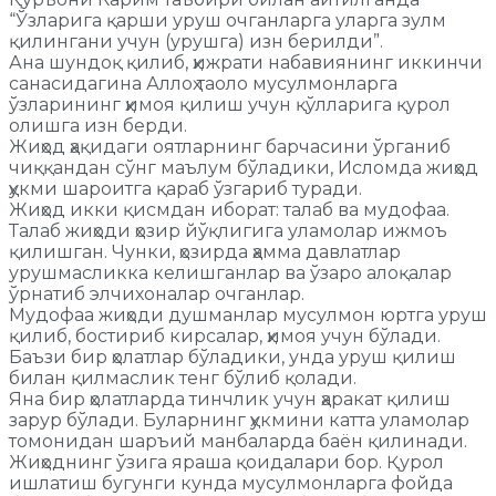
“Ўзларига қарши уруш очганларга уларга зулм
қилингани учун (урушга) изн берилди”.
Ана шундоқ қилиб, ҳижрати набавиянинг иккинчи
санасидагина Аллоҳ таоло мусулмонларга
ўзларининг ҳимоя қилиш учун қўлларига қурол
олишга изн берди.
Жиҳод ҳақидаги оятларнинг барчасини ўрганиб
чиққандан сўнг маълум бўладики, Исломда жиҳод
ҳукми шароитга қараб ўзгариб туради.
Жиҳод икки қисмдан иборат: талаб ва мудофаа.
Талаб жиҳоди ҳозир йўқлигига уламолар ижмоъ
қилишган. Чунки, ҳозирда ҳамма давлатлар
урушмасликка келишганлар ва ўзаро алоқалар
ўрнатиб элчихоналар очганлар.
Мудофаа жиҳоди душманлар мусулмон юртга уруш
қилиб, бостириб кирсалар, ҳимоя учун бўлади.
Баъзи бир ҳолатлар бўладики, унда уруш қилиш
билан қилмаслик тенг бўлиб қолади.
Яна бир ҳолатларда тинчлик учун ҳаракат қилиш
зарур бўлади. Буларнинг ҳукмини катта уламолар
томонидан шаръий манбаларда баён қилинади.
Жиҳоднинг ўзига яраша қоидалари бор. Қурол
ишлатиш бугунги кунда мусулмонларга фойда