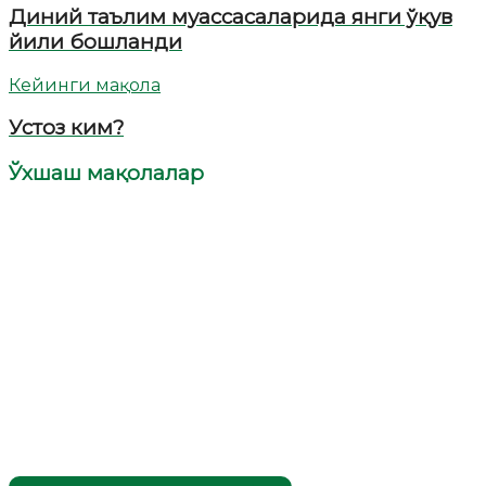
Диний таълим муассасаларида янги ўқув
йили бошланди
Кейинги мақола
Устоз ким?
Ўхшаш мақолалар