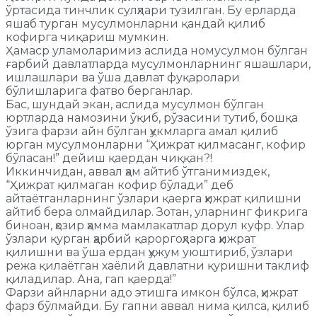
ўртасида тинчлик сулҳлари тузилган. Бу ерларда
яшаб турган мусулмонларни қандай қилиб
кофирга чиқариш мумкин.
Ҳамаср уламоларимиз аслида номусулмон бўлган
ғарбий давлатларда мусулмонларнинг яшашлари,
ишлашлари ва ўша давлат фуқаролари
бўлишларига фатво берганлар.
Бас, шундай экан, аслида мусулмон бўлган
юртларда намозини ўқиб, рўзасини тутиб, бошқа
ўзига фарзи айн бўлган ҳукмларга амал қилиб
юрган мусулмонларни “Ҳижрат қилмасанг, кофир
бўласан!” дейиш қаердан чиққан?!
Иккинчидан, аввал ҳам айтиб ўтганимиздек,
“Ҳижрат қилмаган кофир бўлади” деб
айтаётганларнинг ўзлари қаерга ҳижрат қилишни
айтиб бера олмайдилар. Зотан, уларнинг фикрига
биноан, ҳозир ҳамма мамлакатлар дорул куфр. Улар
ўзлари қурган ҳарбий қароргоҳларга ҳижрат
қилишни ва ўша ердан ҳужум уюштириб, ўзлари
режа қилаётган хаёлий давлатни қуришни таклиф
қиладилар. Ана, гап қаерда!”
Фарзи айнларни адо этишга имкон бўлса, ҳижрат
фарз бўлмайди. Бу гапни аввал нима қилса, қилиб