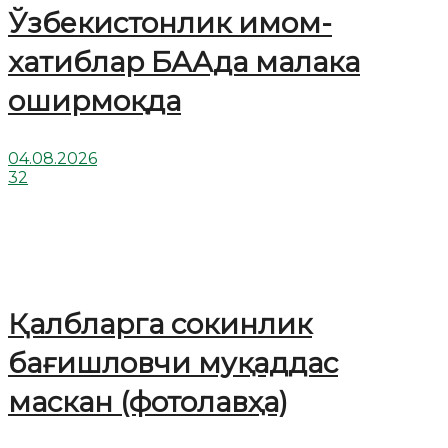
Ўзбекистонлик имом-
хатиблар БААда малака
оширмоқда
04.08.2026
32
Қалбларга сокинлик
бағишловчи муқаддас
маскан (фотолавҳа)