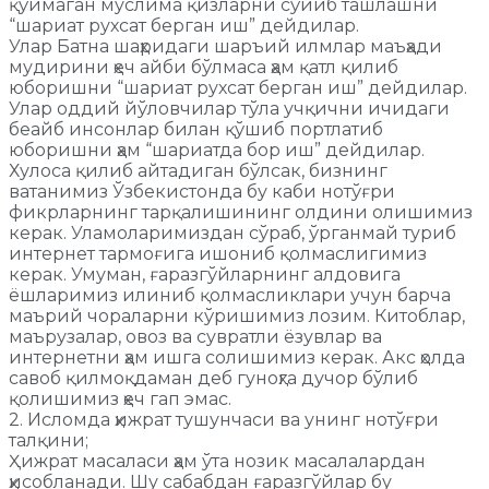
қўймаган муслима қизларни сўйиб ташлашни
“шариат рухсат берган иш” дейдилар.
Улар Батна шаҳридаги шаръий илмлар маъҳади
мудирини ҳеч айби бўлмаса ҳам қатл қилиб
юборишни “шариат рухсат берган иш” дейдилар.
Улар оддий йўловчилар тўла учқични ичидаги
беайб инсонлар билан қўшиб портлатиб
юборишни ҳам “шариатда бор иш” дейдилар.
Хулоса қилиб айтадиган бўлсак, бизнинг
ватанимиз Ўзбекистонда бу каби нотўғри
фикрларнинг тарқалишининг олдини олишимиз
керак. Уламоларимиздан сўраб, ўрганмай туриб
интернет тармоғига ишониб қолмаслигимиз
керак. Умуман, ғаразгўйларнинг алдовига
ёшларимиз илиниб қолмасликлари учун барча
маърий чораларни кўришимиз лозим. Китоблар,
маърузалар, овоз ва сувратли ёзувлар ва
интернетни ҳам ишга солишимиз керак. Акс ҳолда
савоб қилмоқдаман деб гуноҳга дучор бўлиб
қолишимиз ҳеч гап эмас.
2. Исломда ҳижрат тушунчаси ва унинг нотўғри
талқини;
Ҳижрат масаласи ҳам ўта нозик масалалардан
ҳисобланади. Шу сабабдан ғаразгўйлар бу