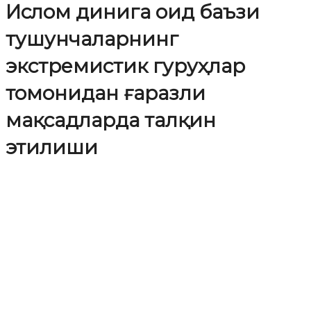
Ислом динига оид баъзи
тушунчаларнинг
экстремистик гуруҳлар
томонидан ғаразли
мақсадларда талқин
этилиши