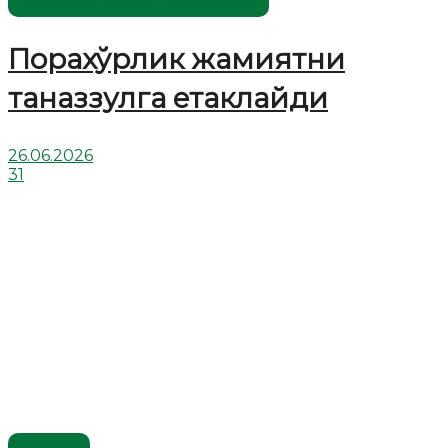
Жаҳолатга қарши - маърифат!
Порахўрлик жамиятни
таназзулга етаклайди
26.06.2026
31
Мақола