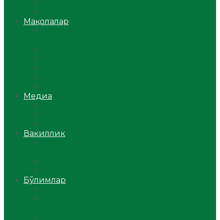
Ўзбекистон
Жаҳон
Мақолалар
Мусулмоннинг одоби
Оилам – саодат масканим!
Таълим-тарбия
Ибратли ҳикоялар
Хислатли ҳикматлар
Аёллар саҳифаси
Саломатлик
Медиа
Видео
Фото
Аудио
Вакиллик
Вилоят вакиллиги
Имомлар фаолиятидан
Фиқҳ мактаби
Масжидлар
Бўлимлар
Фиқҳ
Рамазон
Савол-жавоб
Ислом ва иймон