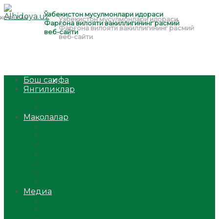
Бош саҳифа
Янгиликлар
Ўзбекистон
Жаҳон
Мақолалар
Мусулмоннинг одоби
Оилам – саодат масканим!
Таълим-тарбия
Ибратли ҳикоялар
Хислатли ҳикматлар
Аёллар саҳифаси
Саломатлик
Медиа
Видео
Фото