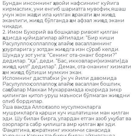
Бундан инсоннинг ҳавойи нафсининг куйига
кирмаслик, уни енгиб шариатга мувофиқ яшаш
учун жон жаҳди ила қилган ҳаракати ҳам жиҳод
эканлиги, жиҳод бўлганда ҳам афзал жиҳод экани
чиқади.
2. Имом Бухорий ва бошқалар ривоят қилган
ҳадисда қуйидагилар айтилади: “Бир киши
Расулуллоҳ соллаллоҳу алайҳи васалламнинг
ҳузурларига у зотдан жиҳодга изн сўраб келди.
Шунда у зот унга: “Сенинг ота-онанг борми?”
дедилар. “Ҳа”, деди. “Бас, икковлари(хизмати)да
жиҳод қил!” дедилар”. Демак, ота-онанинг хизмати
ҳам жиҳод бўлиши мумкин экан.
Исломнинг дастлабки ўн уч йили давомида
Расулуллоҳ соллаллоҳу алайҳи васаллам бошлиқ
саҳобалар Маккаи Мукаррамада юқорида зикр
қилинган қитол-уруш маъноси бўлмаган жиҳодни
олиб бордилар.
Ўша вақтда Аллоҳ таоло мусулмонларга
мушрикларга қарши куч ишлатишни ман қилган
эди. Шу билан бирга, улардан етган азоб уқубат ва
озорларга сабр қилишга амр қилган ҳам эди.
Фақатгина, ҳижратнинг иккинчи санасида
Қуръони Карим таъбири билан айтилганда