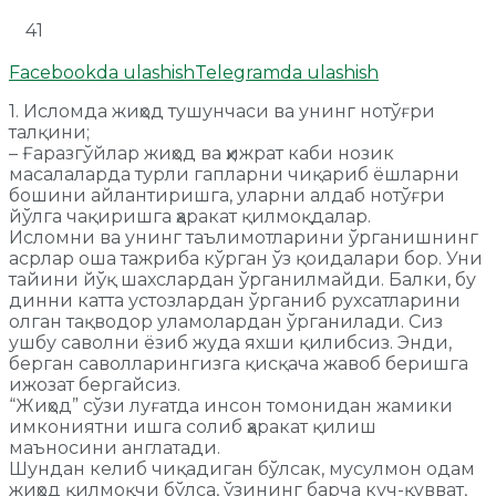
41
Facebookda ulashish
Telegramda ulashish
1. Исломда жиҳод тушунчаси ва унинг нотўғри
талқини;
– Ғаразгўйлар жиҳод ва ҳижрат каби нозик
масалаларда турли гапларни чиқариб ёшларни
бошини айлантиришга, уларни алдаб нотўғри
йўлга чақиришга ҳаракат қилмоқдалар.
Исломни ва унинг таълимотларини ўрганишнинг
асрлар оша тажриба кўрган ўз қоидалари бор. Уни
тайини йўқ шахслардан ўрганилмайди. Балки, бу
динни катта устозлардан ўрганиб рухсатларини
олган тақводор уламолардан ўрганилади. Сиз
ушбу саволни ёзиб жуда яхши қилибсиз. Энди,
берган саволларингизга қисқача жавоб беришга
ижозат бергайсиз.
“Жиҳод” сўзи луғатда инсон томонидан жамики
имкониятни ишга солиб ҳаракат қилиш
маъносини англатади.
Шундан келиб чиқадиган бўлсак, мусулмон одам
жиҳод қилмоқчи бўлса, ўзининг барча куч-қувват,