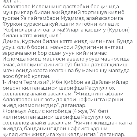
қолган.
Аллоҳ таоло Исломнинг дастлабки босқичида
мушриклар билан ақийдавий тортишув қилиб
турган Ўз пайғамбари Муҳаммад алайҳисаломга
Фурқон сурасида қуйидаги хитобни қилади:
“Кофирларга итоат этма! Уларга қарши у (Қуръон)
билан катта жиҳод қил!”
Демак, Қуръон билан катта жиҳод қилинган. Бунда
уруш олиб бориш маъноси йўқлигини англаш
заррача ақли бор одам учун қийин эмас.
Исломда жиҳод маъноси аввало уруш маъносида
эмас, Аллоҳнинг динига сўз билан даъват қилиш
маъносида юзага келган ва бу маъно шу мавзуда
асос бўлиб қолган.
1- Имом Термизий, Ибн Ҳиббон ва Дайламийлар
ривоят қилган ҳадиси шарифда Расулуллоҳ
соллаллоҳу алайҳи васаллам: “Жиҳоднинг афзали
Аллоҳ таолонинг зотида ҳавои нафсингга қарши
жиҳод қилмоғингдир”, деганлар.
Жомеъул Аҳодис китобида (4 жуз, 741 бет)
келтирилган ҳадиси шарифда Расулуллоҳ
соллаллоҳу алайҳи васаллам: “Кичик жиҳоддан катта
жиҳодга, банданинг ҳавои нафсига қарши
қиладиган жиҳодига хуш келдингиз!” деганлар.