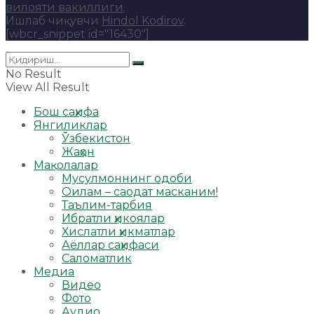
вилояти вакиллиги
.
Ишлаб чиқувчи
Hindol Kodirov
.
[wbcr_snippet id="16430"]
No Result
View All Result
Бош саҳифа
Янгиликлар
Ўзбекистон
Жаҳон
Мақолалар
Мусулмоннинг одоби
Оилам – саодат масканим!
Таълим-тарбия
Ибратли ҳикоялар
Хислатли ҳикматлар
Аёллар саҳифаси
Саломатлик
Медиа
Видео
Фото
Аудио