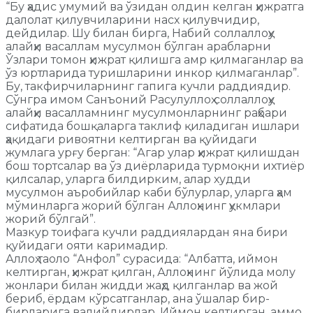
“Бу ҳадис умумий ва ўзидан олдин келган ҳижратга
далолат қилувчиларини насх қилувчидир,
дейдилар. Шу билан бирга, Набий соллаллоҳу
алайҳи васаллам мусулмон бўлган арабларни
Ўзлари томон ҳижрат қилишга амр қилмаганлар ва
ўз юртларида туришларини инкор қилмаганлар”.
Бу, такфирчиларнинг гапига кучли раддиядир.
Сўнгра имом Санъоний Расулуллоҳ соллаллоҳу
алайҳи васалламнинг мусулмонларнинг раҳбари
сифатида бошқаларга таклиф қиладиган ишлари
ҳақидаги ривоятни келтирган ва қуйидаги
жумлага урғу берган: “Агар улар ҳижрат қилишдан
бош тортсалар ва ўз диёрларида турмоқни ихтиёр
қилсалар, уларга билдирким, алар худди
мусулмон аъробийлар каби бўлурлар, уларга ҳам
мўминларга жорий бўлган Аллоҳнинг ҳукмлари
жорий бўлгай”.
Мазкур тоифага кучли раддиялардан яна бири
қуйидаги ояти каримадир.
Аллоҳ таоло “Анфол” сурасида: “Албатта, иймон
келтирган, ҳижрат қилган, Аллоҳнинг йўлида молу
жонлари билан жидди жаҳд қилганлар ва жой
бериб, ёрдам кўрсатганлар, ана ўшалар бир-
бирларига валийдирлар. Иймон келтирган, аммо