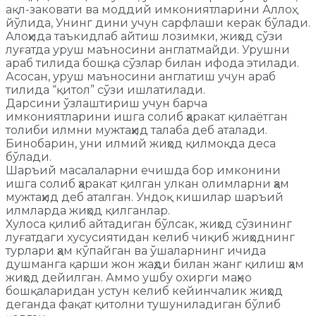
ақл-заковати ва моддий имкониятларини Аллоҳ
йўлида, Унинг дини учун сарфлаши керак бўлади.
Алоҳида таъкидлаб айтиш лозимки, жиҳод сўзи
луғатда уруш маъносини англатмайди. Урушни
араб тилида бошқа сўзлар билан ифода этилади.
Асосан, уруш маъносини англатиш учун араб
тилида “қитол” сўзи ишлатилади.
Дарсини ўзлаштириш учун барча
имкониятларини ишга солиб ҳаракат қилаётган
толиби илмни мужтаҳид талаба деб аталади.
Бинобарин, уни илмий жиҳод қилмоқда деса
бўлади.
Шаръий масалаларни ечишда бор имконини
ишга солиб ҳаракат қилган улкан олимларни ҳам
мужтаҳид деб аталган. Ундоқ кишилар шаръий
илмларда жиҳод қилганлар.
Хулоса қилиб айтадиган бўлсак, жиҳод сўзининг
луғатдаги хусусиятидан келиб чиқиб жиҳоднинг
турлари ҳам кўпайган ва ўшаларнинг ичида
душманга қарши жон жаҳди билан жанг қилиш ҳам
жиҳод дейилган. Аммо ушбу охирги маҳно
бошқаларидан устун келиб кейинчалик жиҳод
деганда фақат қитолни тушуниладиган бўлиб