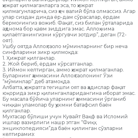
ҳижрат қилмаганларга эса, то ҳижрат
қилмагунларича, сиз ҳеч валий бўла олмассиз. Агар
улар сиздан динда ёр-дам сўрасалар, ёрдам
бермоғингиз вожиб. Фақат, сиз билан ўрталарида
аҳднома бор қавм зиддига эмас. Аллоҳ нима
қилаётганингизни кўргувчи зотдир”, деган (72-
оят).
Ушбу оятда Аллоҳ таоло мўминларнинг бир неча
синфларини зикр қилмоқда:
1. Ҳижрат қилганлар.
2. Жой бериб, ёрдам кўрсатганлар.
3. Иймон келтирган, аммо ҳижрат қилмаганлар.
Буларнинг ҳаммасини Аллоҳ таолонинг Ўзи
“мўминлар” деб атамоқда.
Албатта, ҳижратга тегишли оят ва ҳадислар фақат
юқорида зикр қилинганларидангина иборат эмас.
Бу масала бўйича уларнинг ҳаммасини ўрганиб
чиққан уламолар бу ҳукмни батафсил баён
қилганлар.
Мухтасар бўлиши учун Кувайт Вақф ва Исломий
ишлар вазирлиги нашр этган “Фиқҳ
энциклопедияси”да баён қилинган сўзларни
келтирамиз: