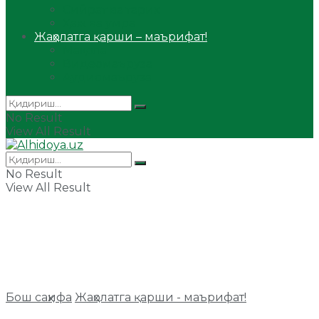
Сийрат ва тарих
Ҳаж ва умра
Жаҳолатга қарши – маърифат!
Мақола
Видеомаъруза
Аудиомаъруза
No Result
View All Result
No Result
View All Result
Бош саҳифа
Жаҳолатга қарши - маърифат!