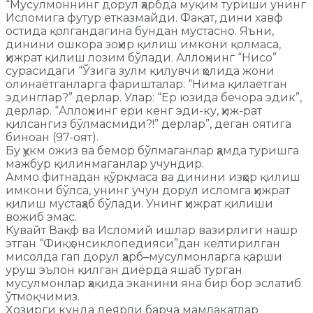
“Мусулмоннинг дорул ҳарбда муқим туриши унинг
Исломига футур етказмайди. Фақат, дини хавф
остида қолгандагина бундан мустасно. Яъни,
динини ошкора зоҳир қилиш имкони қолмаса,
ҳижрат қилиш лозим бўлади. Аллоҳнинг “Нисо”
сурасидаги “Ўзига зулм қилувчи ҳолида жони
олинаётганларга фаришталар: “Нима қилаётган
эдинглар?” дерлар. Улар: “Ер юзида бечора эдик”,
дерлар. “Аллоҳнинг ери кенг эди-ку, ҳиж-рат
қилсангиз бўлмасмиди?!” дерлар”, деган оятига
биноан (97-оят).
Бу ҳукм ожиз ва бемор бўлмаганлар ҳамда туришга
мажбур қилинмаганлар учундир.
Аммо фитнадан қўрқмаса ва динини изҳор қилиш
имкони бўлса, унинг учун дорул исломга ҳижрат
қилиш мустаҳаб бўлади. Унинг ҳижрат қилиши
вожиб эмас.
Кувайт Вақф ва Исломий ишлар вазирлиги нашр
этган “Фиқҳ энсиклопедияси”дан келтирилган
мисолда гап дорул ҳарб–мусулмонларга қарши
уруш эълон қилган диёрда яшаб турган
мусулмонлар ҳақида эканини яна бир бор эслатиб
ўтмоқчимиз.
Ҳозирги кунда деярли барча мамлакатлар