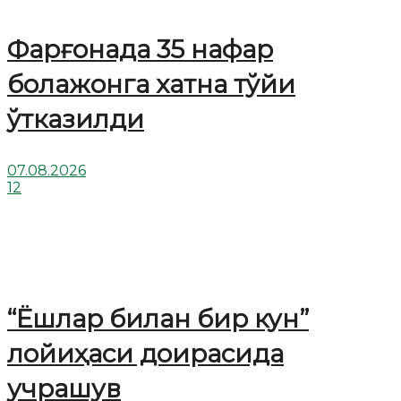
Фарғонада 35 нафар
болажонга хатна тўйи
ўтказилди
07.08.2026
12
“Ёшлар билан бир кун”
лойиҳаси доирасида
учрашув