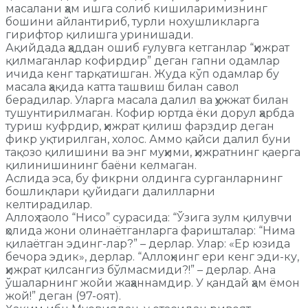
масалани ҳам ишга солиб кишиларимизнинг
бошини айлантириб, турли нохушликларга
гирифтор қилишга уринишади.
Ақийдада ҳаддан ошиб ғулувга кетганлар “ҳижрат
қилмаганлар кофирдир” деган гапни одамлар
ичида кенг тарқатишган. Жуда кўп одамлар бу
масала ҳақида катта ташвиш билан савол
берадилар. Уларга масала далил ва ҳужжат билан
тушунтирилмаган. Кофир юртда ёки дорул ҳарбда
туриш куфрдир, ҳижрат қилиш фарздир деган
фикр уқтирилган, холос. Аммо қайси далил буни
тақозо қилишини ва энг муҳими, ҳижратнинг қаерга
қилинишининг баёни келмаган.
Аслида эса, бу фикрни олдинга сурганларнинг
бошлиқлари қуйидаги далилларни
келтирадилар.
Аллоҳ таоло “Нисо” сурасида: “Ўзига зулм қилувчи
ҳолида жони олинаётганларга фаришталар: “Нима
қилаётган эдинг-лар?” – дерлар. Улар: «Ер юзида
бечора эдик», дерлар. “Аллоҳнинг ери кенг эди-ку,
ҳижрат қилсангиз бўлмасмиди?!” – дерлар. Ана
ўшаларнинг жойи жаҳаннамдир. У қандай ҳам ёмон
жой!” деган (97-оят).