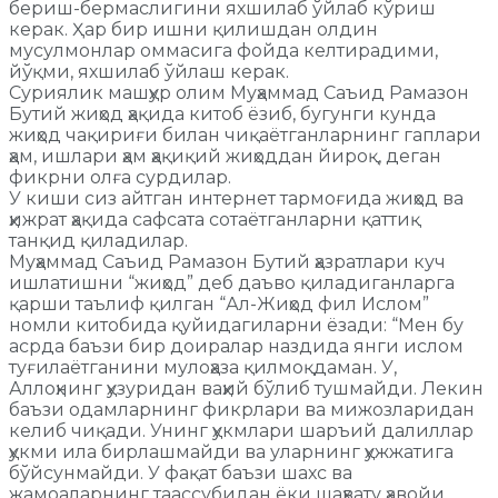
бериш-бермаслигини яхшилаб ўйлаб кўриш
керак. Ҳар бир ишни қилишдан олдин
мусулмонлар оммасига фойда келтирадими,
йўқми, яхшилаб ўйлаш керак.
Суриялик машҳур олим Муҳаммад Саъид Рамазон
Бутий жиҳод ҳақида китоб ёзиб, бугунги кунда
жиҳод чақириғи билан чиқаётганларнинг гаплари
ҳам, ишлари ҳам ҳақиқий жиҳоддан йироқ, деган
фикрни олға сурдилар.
У киши сиз айтган интернет тармоғида жиҳод ва
ҳижрат ҳақида сафсата сотаётганларни қаттиқ
танқид қиладилар.
Муҳаммад Саъид Рамазон Бутий ҳазратлари куч
ишлатишни “жиҳод” деб даъво қиладиганларга
қарши таълиф қилган “Ал-Жиҳод фил Ислом”
номли китобида қуйидагиларни ёзади: “Мен бу
асрда баъзи бир доиралар наздида янги ислом
туғилаётганини мулоҳаза қилмоқдаман. У,
Аллоҳнинг ҳузуридан ваҳий бўлиб тушмайди. Лекин
баъзи одамларнинг фикрлари ва мижозларидан
келиб чиқади. Унинг ҳукмлари шаръий далиллар
ҳукми ила бирлашмайди ва уларнинг ҳужжатига
бўйсунмайди. У фақат баъзи шахс ва
жамоаларнинг таассубидан ёки шаҳвату ҳавойи