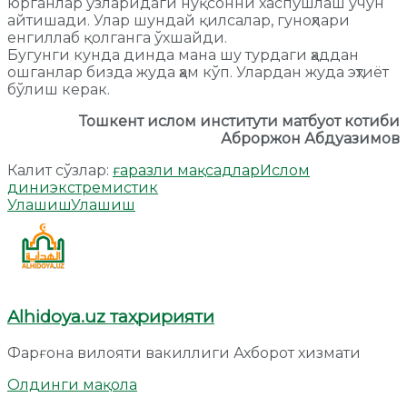
юрганлар ўзларидаги нуқсонни хаспўшлаш учун
айтишади. Улар шундай қилсалар, гуноҳлари
енгиллаб қолганга ўхшайди.
Бугунги кунда динда мана шу турдаги ҳаддан
ошганлар бизда жуда ҳам кўп. Улардан жуда эҳтиёт
бўлиш керак.
Тошкент ислом институти матбуот котиби
Аброржон Абдуазимов
Калит сўзлар:
ғаразли мақсадлар
Ислом
дини
экстремистик
Улашиш
Улашиш
Alhidoya.uz таҳририяти
Фарғона вилояти вакиллиги Ахборот хизмати
Олдинги мақола