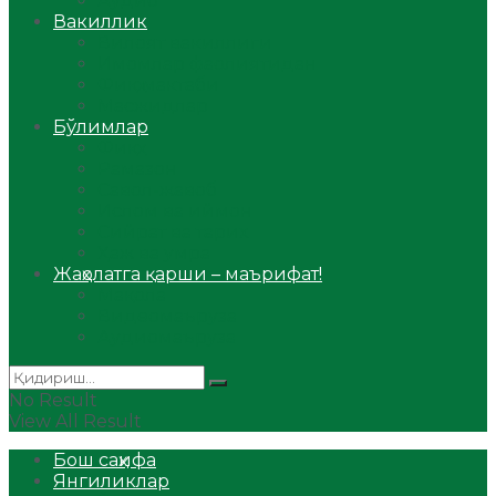
Аудио
Вакиллик
Вилоят вакиллиги
Имомлар фаолиятидан
Фиқҳ мактаби
Масжидлар
Бўлимлар
Фиқҳ
Рамазон
Савол-жавоб
Ислом ва иймон
Сийрат ва тарих
Ҳаж ва умра
Жаҳолатга қарши – маърифат!
Мақола
Видеомаъруза
Аудиомаъруза
No Result
View All Result
Бош саҳифа
Янгиликлар