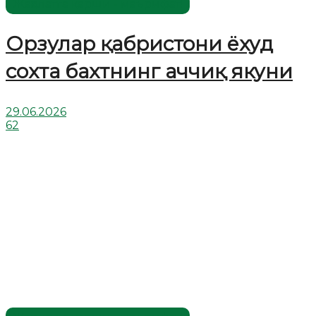
Жаҳолатга қарши - маърифат!
Орзулар қабристони ёхуд
сохта бахтнинг аччиқ якуни
29.06.2026
62