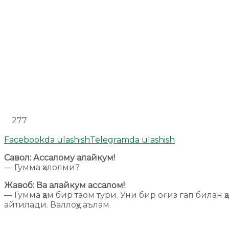
277
Facebookda ulashish
Telegramda ulashish
Савол: Ассалому алайкум!
— Гумма ҳалолми?
Жавоб: Ва алайкум ассалом!
— Гумма ҳам бир таом тури. Уни бир оғиз гап билан 
айтилади. Валлоҳу аълам.