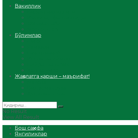
Аудио
Вакиллик
Вилоят вакиллиги
Имомлар фаолиятидан
Фиқҳ мактаби
Масжидлар
Бўлимлар
Фиқҳ
Рамазон
Савол-жавоб
Ислом ва иймон
Сийрат ва тарих
Ҳаж ва умра
Жаҳолатга қарши – маърифат!
Мақола
Видеомаъруза
Аудиомаъруза
No Result
View All Result
Бош саҳифа
Янгиликлар