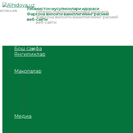
Бош саҳифа
Янгиликлар
Ўзбекистон
Жаҳон
Мақолалар
Мусулмоннинг одоби
Оилам – саодат масканим!
Таълим-тарбия
Ибратли ҳикоялар
Хислатли ҳикматлар
Аёллар саҳифаси
Саломатлик
Медиа
Видео
Фото