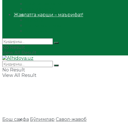
Сийрат ва тарих
Ҳаж ва умра
Жаҳолатга қарши – маърифат!
Мақола
Видеомаъруза
Аудиомаъруза
No Result
View All Result
No Result
View All Result
Бош саҳифа
Бўлимлар
Савол-жавоб