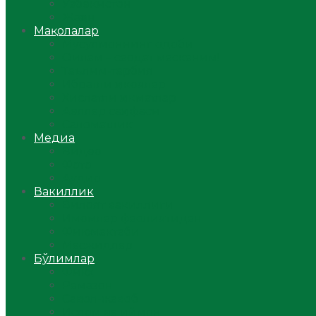
Ўзбекистон
Жаҳон
Мақолалар
Мусулмоннинг одоби
Оилам – саодат масканим!
Таълим-тарбия
Ибратли ҳикоялар
Хислатли ҳикматлар
Аёллар саҳифаси
Саломатлик
Медиа
Видео
Фото
Аудио
Вакиллик
Вилоят вакиллиги
Имомлар фаолиятидан
Фиқҳ мактаби
Масжидлар
Бўлимлар
Фиқҳ
Рамазон
Савол-жавоб
Ислом ва иймон