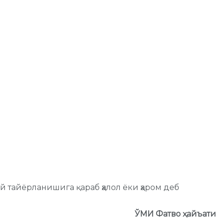
ай тайёрланишига қараб ҳалол ёки ҳаром деб
ЎМИ Фатво ҳайъати