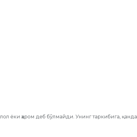
ҳалол ёки ҳаром деб бўлмайди. Унинг таркибига, қанд