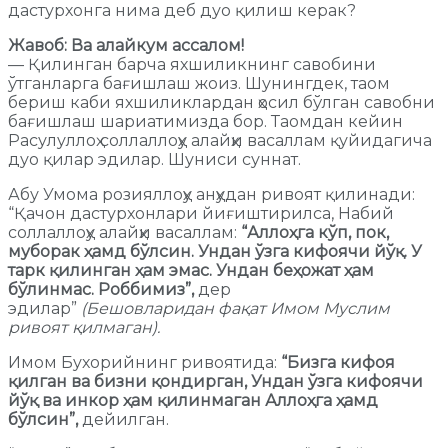
дастурхонга нима деб дуо қилиш керак?
Жавоб: Ва алайкум ассалом!
— Қилинган барча яхшиликнинг савобини
ўтганларга бағишлаш жоиз. Шунингдек, таом
бериш каби яхшиликлардан ҳосил бўлган савобни
бағишлаш шариатимизда бор. Таомдан кейин
Расулуллоҳ соллаллоҳу алайҳи васаллам қуйидагича
дуо қилар эдилар. Шуниси суннат.
Абу Умома розияллоҳу анҳудан ривоят қилинади:
“Қачон дастурхонлари йиғиштирилса, Набий
соллаллоҳу алайҳи васаллам:
“Аллоҳга кўп, пок,
муборак ҳамд бўлсин. Ундан ўзга кифоячи йўқ. У
тарк қилинган ҳам эмас. Ундан беҳожат ҳам
бўлинмас. Роббимиз”,
дер
эдилар”
(Бешовларидан фақат Имом Муслим
ривоят қилмаган).
Имом Бухорийнинг ривоятида:
“Бизга кифоя
қилган ва бизни қондирган, Ундан ўзга кифоячи
йўқ ва инкор ҳам қилинмаган Аллоҳга ҳамд
бўлсин”,
дейилган.