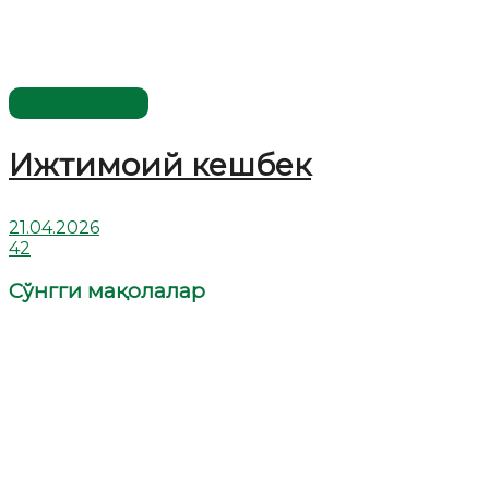
Савол-жавоб
Ижтимоий кешбек
21.04.2026
42
Сўнгги мақолалар