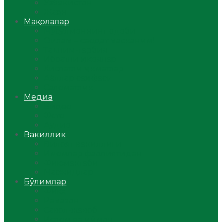
Ўзбекистон
Жаҳон
Мақолалар
Мусулмоннинг одоби
Оилам – саодат масканим!
Таълим-тарбия
Ибратли ҳикоялар
Хислатли ҳикматлар
Аёллар саҳифаси
Саломатлик
Медиа
Видео
Фото
Аудио
Вакиллик
Вилоят вакиллиги
Имомлар фаолиятидан
Фиқҳ мактаби
Масжидлар
Бўлимлар
Фиқҳ
Рамазон
Савол-жавоб
Ислом ва иймон