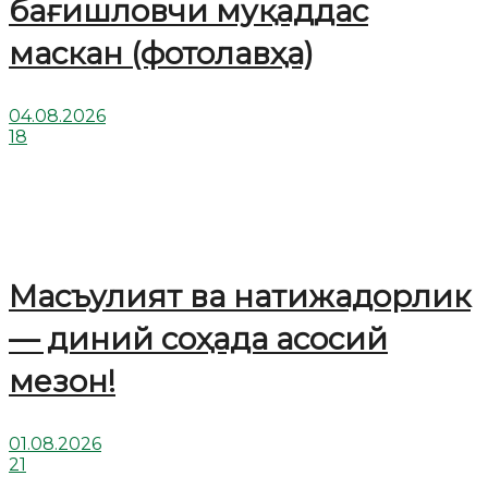
бағишловчи муқаддас
маскан (фотолавҳа)
04.08.2026
18
Масъулият ва натижадорлик
— диний соҳада асосий
мезон!
01.08.2026
21