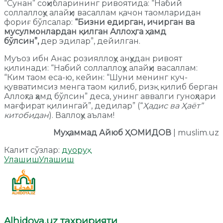
“Сунан” соҳибларининг ривоятида: “Набий
соллаллоҳу алайҳи васаллам қачон таомларидан
фориғ бўлсалар:
“Бизни едирган, ичирган ва
мусулмонлардан қилган Аллоҳга ҳамд
бўлсин”,
дер эдилар”, дейилган.
Муъоз ибн Анас розияллоҳу анҳудан ривоят
қилинади: “Набий соллаллоҳу алайҳи васаллам:
“Ким таом еса-ю, кейин: “Шуни менинг куч-
қувватимсиз менга таом қилиб, ризқ қилиб берган
Аллоҳга ҳамд бўлсин” деса, унинг аввалги гуноҳлари
мағфират қилингай”, дедилар” (“
Ҳадис ва Ҳаёт”
китобидан
). Валлоҳу аълам!
Муҳаммад Айюб ҲОМИДОВ
| muslim.uz
Калит сўзлар:
дуо
руҳ
Улашиш
Улашиш
Alhidoya.uz таҳририяти