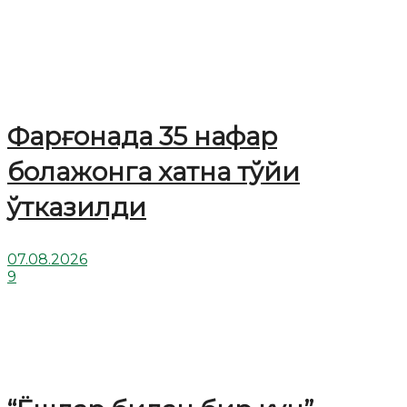
Фарғонада 35 нафар
болажонга хатна тўйи
ўтказилди
07.08.2026
9