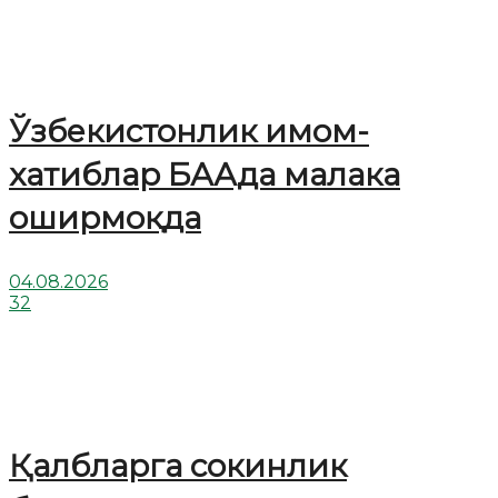
Ўзбекистонлик имом-
хатиблар БААда малака
оширмоқда
04.08.2026
32
Қалбларга сокинлик