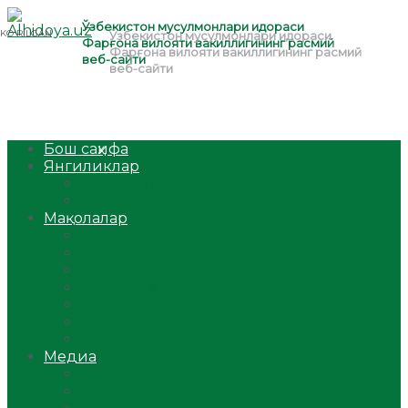
Бош саҳифа
Янгиликлар
Ўзбекистон
Жаҳон
Мақолалар
Мусулмоннинг одоби
Оилам – саодат масканим!
Таълим-тарбия
Ибратли ҳикоялар
Хислатли ҳикматлар
Аёллар саҳифаси
Саломатлик
Медиа
Видео
Фото