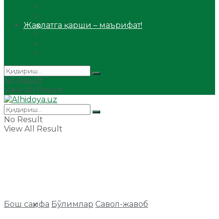
Сийрат ва тарих
Ҳаж ва умра
Жаҳолатга қарши – маърифат!
Мақола
Видеомаъруза
Аудиомаъруза
No Result
View All Result
No Result
View All Result
Бош саҳифа
Бўлимлар
Савол-жавоб