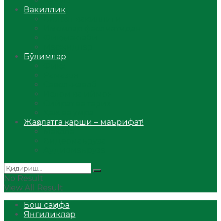
Аудио
Вакиллик
Вилоят вакиллиги
Имомлар фаолиятидан
Фиқҳ мактаби
Масжидлар
Бўлимлар
Фиқҳ
Рамазон
Савол-жавоб
Ислом ва иймон
Сийрат ва тарих
Ҳаж ва умра
Жаҳолатга қарши – маърифат!
Мақола
Видеомаъруза
Аудиомаъруза
No Result
View All Result
Бош саҳифа
Янгиликлар