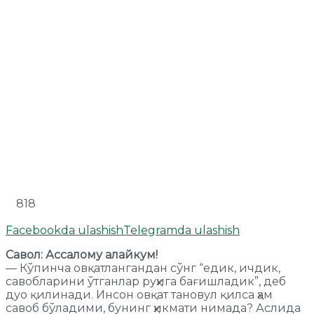
818
Facebookda ulashish
Telegramda ulashish
Савол: Ассалому алайкум!
— Кўпинча овқатлангандан сўнг “едик, ичдик,
савобларини ўтганлар руҳига бағишладик”, деб
дуо қилинади. Инсон овқат тановул қилса ҳам
савоб бўладими, бунинг ҳикмати нимада? Аслида