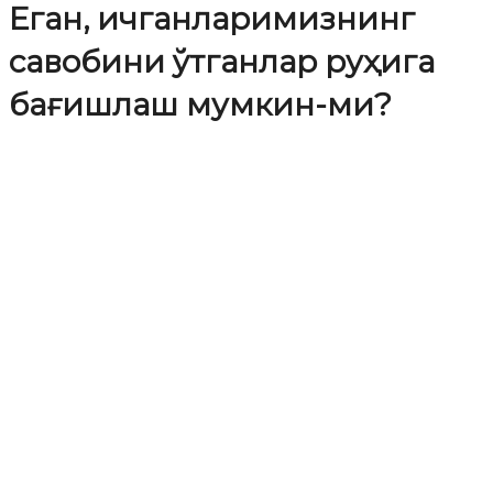
Еган, ичганларимизнинг
савобини ўтганлар руҳига
бағишлаш мумкин-ми?