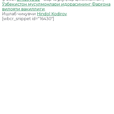
Ўзбекистон мусулмонлари идорасининг Фарғона
вилояти вакиллиги
.
Ишлаб чиқувчи
Hindol Kodirov
.
[wbcr_snippet id="16430"]