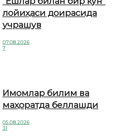
“Ёшлар билан бир кун”
лойиҳаси доирасида
учрашув
07.08.2026
7
Имомлар билим ва
маҳоратда беллашди
05.08.2026
31