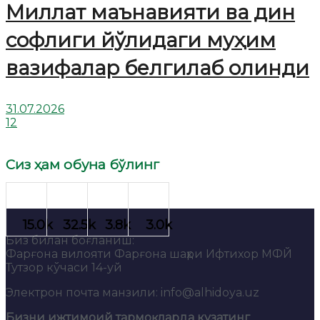
Миллат маънавияти ва дин
софлиги йўлидаги муҳим
вазифалар белгилаб олинди
31.07.2026
12
Сиз ҳам обуна бўлинг
Биз билан боғланиш:
Фарғона вилояти Фарғона шаҳри Ифтихор МФЙ
Тутзор кўчаси 14-уй
Электрон почта манзили: info@alhidoya.uz
Бизни ижтимоий тармоқларда кузатинг