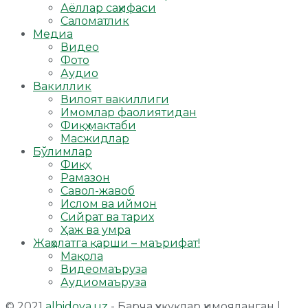
Аёллар саҳифаси
Саломатлик
Медиа
Видео
Фото
Аудио
Вакиллик
Вилоят вакиллиги
Имомлар фаолиятидан
Фиқҳ мактаби
Масжидлар
Бўлимлар
Фиқҳ
Рамазон
Савол-жавоб
Ислом ва иймон
Сийрат ва тарих
Ҳаж ва умра
Жаҳолатга қарши – маърифат!
Мақола
Видеомаъруза
Аудиомаъруза
© 2021
alhidoya.uz
- Барча ҳуқуқлар ҳимояланган |