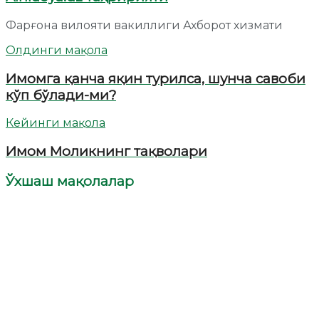
Фарғона вилояти вакиллиги Ахборот хизмати
Олдинги мақола
Имомга қанча яқин турилса, шунча савоби
кўп бўлади-ми?
Кейинги мақола
Имом Моликнинг тақволари
Ўхшаш мақолалар