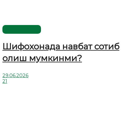
Савол-жавоб
Шифохонада навбат сотиб
олиш мумкинми?
29.06.2026
21