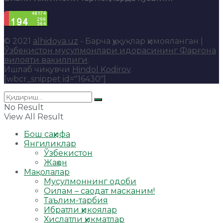
© 2021
alhidoya.uz
- Барча ҳуқуқлар ҳимояланган |
Ўзбекистон мусулмонлари идорасининг Фарғона
вилояти вакиллиги
.
Ишлаб чиқувчи
Hindol Kodirov
.
[wbcr_snippet id="16430"]
No Result
View All Result
Бош саҳифа
Янгиликлар
Ўзбекистон
Жаҳон
Мақолалар
Мусулмоннинг одоби
Оилам – саодат масканим!
Таълим-тарбия
Ибратли ҳикоялар
Хислатли ҳикматлар