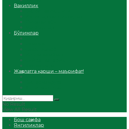
Аудио
Вакиллик
Вилоят вакиллиги
Имомлар фаолиятидан
Фиқҳ мактаби
Масжидлар
Бўлимлар
Фиқҳ
Рамазон
Савол-жавоб
Ислом ва иймон
Сийрат ва тарих
Ҳаж ва умра
Жаҳолатга қарши – маърифат!
Мақола
Видеомаъруза
Аудиомаъруза
No Result
View All Result
Бош саҳифа
Янгиликлар