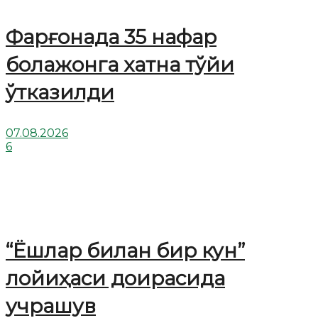
Фарғонада 35 нафар
болажонга хатна тўйи
ўтказилди
07.08.2026
6
“Ёшлар билан бир кун”
лойиҳаси доирасида
учрашув