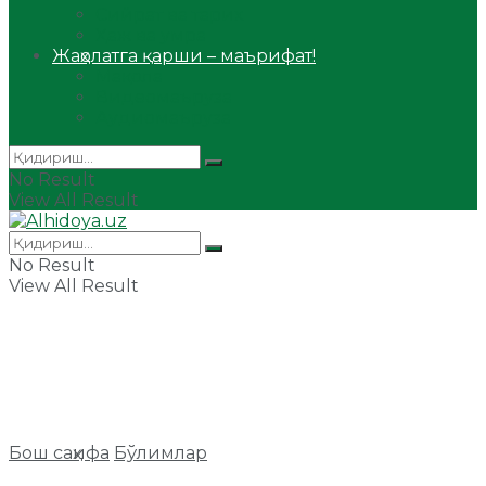
Сийрат ва тарих
Ҳаж ва умра
Жаҳолатга қарши – маърифат!
Мақола
Видеомаъруза
Аудиомаъруза
No Result
View All Result
No Result
View All Result
Бош саҳифа
Бўлимлар