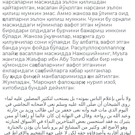
нарсаларни масжидда эълон қилишдан
қайтарилган, масалан йўқолган нарсани эълон
қилиш мумкин эмас. Аммо жаноза ва ўлимга оид
ҳолатларни эълон қилиш мумкин. Чунки бу орқали
масжиддаги мўминлар вафот этган мўмин
биродари олдидаги бурчини бажариш имкони
бўлади. Жаноза ўқувчилар, марҳумга дуо
қилувчилар сони кўпаяди. Бу албатта, вафот этган
банда учун фойда бўлади. Расулуллоҳ соллаллоҳу
алайҳи васаллам масжидда Нажошийнинг, Муъта
жангида Жаъфар ибн Абу Толиб каби бир неча
қўмондон саҳобаларнинг вафот этганини
ёнларидаги саҳобийларга хабар қилганлар.
Бу ҳақда фиқҳий манбаларимизда ҳам айтилган.
Жумладан, “Мароқил фалоҳ шарҳи нурил изоҳ”
китобида бундай дейилган:
«ولا بأس بإعلام الناس بموته» بل يستحب لتكثير المصلين عليه لما
روى الشيخان أن صلى الله عليه وسلم نعى لأصحابه النجاشي في
اليوم الذي مات فيه وأنه نعى جعفر بن أبي طالب وزيد بن حارثة
وعبد الله بن رواحة. وقال في النهاية إن كان عالما أو زاهدا أو ممن
يتبرك به فقد استحسن بعض المتأخرين النداء في الأسواق لجنازته
وهو الأصح اهـ. وكثير من المشايخ لم يرو بأسا بأن يؤذن بالجنازة
ليؤدي أقاربه وأصدقاؤه حقه لكن لا على جهة التفخيم والإفراط في