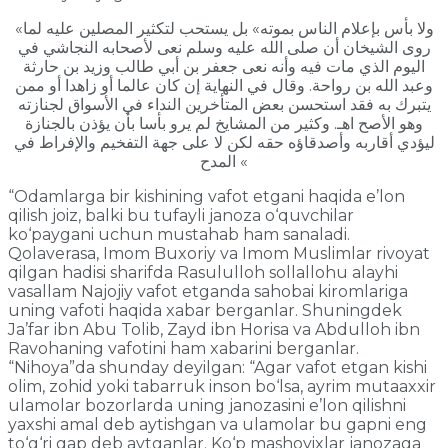
«ولا بأس بإعلام الناس بموته» بل يستحب لتكثير المصلين عليه لما
روى الشيخان أن صلى الله عليه وسلم نعى لأصحابه النجاشي في
اليوم الذي مات فيه وأنه نعى جعفر بن أبي طالب وزيد بن حارثة
وعبد الله بن رواحة. وقال في النهاية إن كان عالما أو زاهدا أو ممن
يتبرك به فقد استحسن بعض المتأخرين النداء في الأسواق لجنازته
وهو الأصح اهـ. وكثير من المشايخ لم يرو بأسا بأن يؤذن بالجنازة
ليؤدي أقاربه وأصدقاؤه حقه لكن لا على جهة التفخيم والإفراط في
المدح «
“Odamlarga bir kishining vafot etgani haqida e’lon
qilish joiz, balki bu tufayli janoza o‘quvchilar
ko‘paygani uchun mustahab ham sanaladi.
Qolaverasa, Imom Buxoriy va Imom Muslimlar rivoyat
qilgan hadisi sharifda Rasululloh sollallohu alayhi
vasallam Najojiy vafot etganda sahobai kiromlariga
uning vafoti haqida xabar berganlar. Shuningdek
Ja’far ibn Abu Tolib, Zayd ibn Horisa va Abdulloh ibn
Ravohaning vafotini ham xabarini berganlar.
“Nihoya”da shunday deyilgan: “Agar vafot etgan kishi
olim, zohid yoki tabarruk inson bo‘lsa, ayrim mutaaxxir
ulamolar bozorlarda uning janozasini e’lon qilishni
yaxshi amal deb aytishgan va ulamolar bu gapni eng
to‘g‘ri gap deb aytganlar. Ko‘p mashoyixlar janozaga