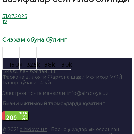
31.07.2026
12
Сиз ҳам обуна бўлинг
Биз билан боғланиш:
Фарғона вилояти Фарғона шаҳри Ифтихор МФЙ
Тутзор кўчаси 14-уй
Электрон почта манзили: info@alhidoya.uz
Бизни ижтимоий тармоқларда кузатинг
© 2021
alhidoya.uz
- Барча ҳуқуқлар ҳимояланган |