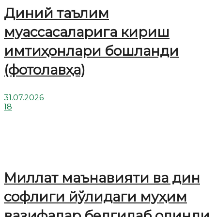
Диний таълим
муассасаларига кириш
имтиҳонлари бошланди
(фотолавҳа)
31.07.2026
18
Миллат маънавияти ва дин
софлиги йўлидаги муҳим
вазифалар белгилаб олинди