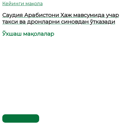
Кейинги мақола
Саудия Арабистони Ҳаж мавсумида учар
такси ва дронларни синовдан ўтказади
Ўхшаш мақолалар
Савол-жавоб