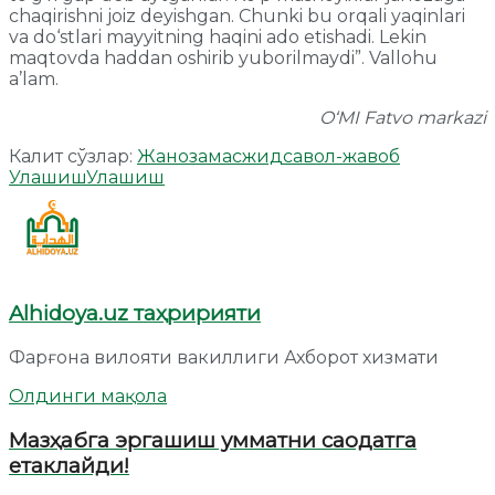
chaqirishni joiz deyishgan. Chunki bu orqali yaqinlari
va do‘stlari mayyitning haqini ado etishadi. Lekin
maqtovda haddan oshirib yuborilmaydi”. Vallohu
a’lam.
O‘MI Fatvo markazi
Калит сўзлар:
Жаноза
масжид
савол-жавоб
Улашиш
Улашиш
Alhidoya.uz таҳририяти
Фарғона вилояти вакиллиги Ахборот хизмати
Олдинги мақола
Мазҳабга эргашиш умматни саодатга
етаклайди!