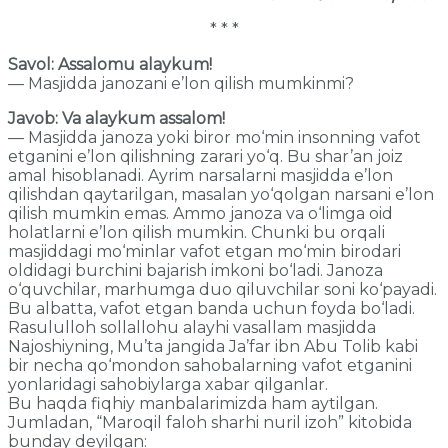
* * *
Savol: Assalomu alaykum!
— Masjidda janozani e’lon qilish mumkinmi?
Javob: Va alaykum assalom!
— Masjidda janoza yoki biror mo‘min insonning vafot
etganini e’lon qilishning zarari yo‘q. Bu shar’an joiz
amal hisoblanadi. Ayrim narsalarni masjidda e’lon
qilishdan qaytarilgan, masalan yo‘qolgan narsani e’lon
qilish mumkin emas. Ammo janoza va o‘limga oid
holatlarni e’lon qilish mumkin. Chunki bu orqali
masjiddagi mo‘minlar vafot etgan mo‘min birodari
oldidagi burchini bajarish imkoni bo‘ladi. Janoza
o‘quvchilar, marhumga duo qiluvchilar soni ko‘payadi.
Bu albatta, vafot etgan banda uchun foyda bo‘ladi.
Rasululloh sollallohu alayhi vasallam masjidda
Najoshiyning, Mu’ta jangida Ja’far ibn Abu Tolib kabi
bir necha qo‘mondon sahobalarning vafot etganini
yonlaridagi sahobiylarga xabar qilganlar.
Bu haqda fiqhiy manbalarimizda ham aytilgan.
Jumladan, “Maroqil faloh sharhi nuril izoh” kitobida
bunday deyilgan: