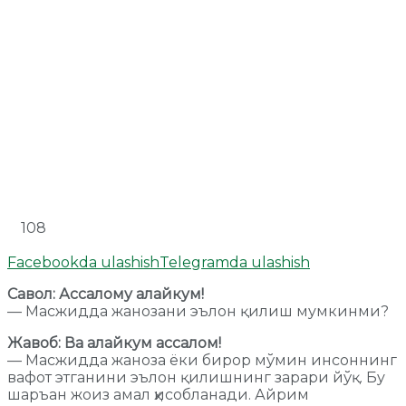
108
Facebookda ulashish
Telegramda ulashish
Савол: Ассалому алайкум!
— Масжидда жанозани эълон қилиш мумкинми?
Жавоб: Ва алайкум ассалом!
— Масжидда жаноза ёки бирор мўмин инсоннинг
вафот этганини эълон қилишнинг зарари йўқ. Бу
шаръан жоиз амал ҳисобланади. Айрим