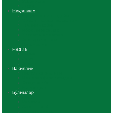
Ўзбекистон
Жаҳон
Мақолалар
Мусулмоннинг одоби
Оилам – саодат масканим!
Таълим-тарбия
Ибратли ҳикоялар
Хислатли ҳикматлар
Аёллар саҳифаси
Саломатлик
Медиа
Видео
Фото
Аудио
Вакиллик
Вилоят вакиллиги
Имомлар фаолиятидан
Фиқҳ мактаби
Масжидлар
Бўлимлар
Фиқҳ
Рамазон
Савол-жавоб
Ислом ва иймон