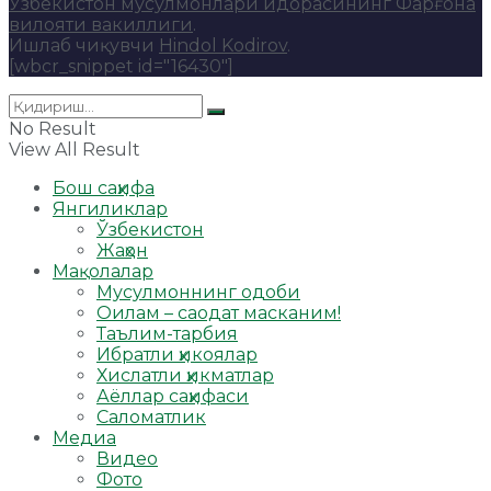
Ўзбекистон мусулмонлари идорасининг Фарғона
вилояти вакиллиги
.
Ишлаб чиқувчи
Hindol Kodirov
.
[wbcr_snippet id="16430"]
No Result
View All Result
Бош саҳифа
Янгиликлар
Ўзбекистон
Жаҳон
Мақолалар
Мусулмоннинг одоби
Оилам – саодат масканим!
Таълим-тарбия
Ибратли ҳикоялар
Хислатли ҳикматлар
Аёллар саҳифаси
Саломатлик
Медиа
Видео
Фото