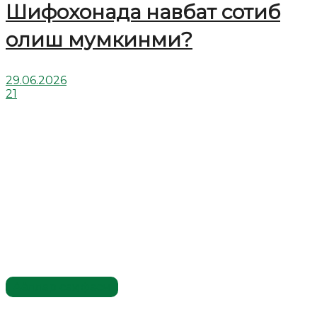
Шифохонада навбат сотиб
олиш мумкинми?
29.06.2026
21
Аёллар саҳифаси