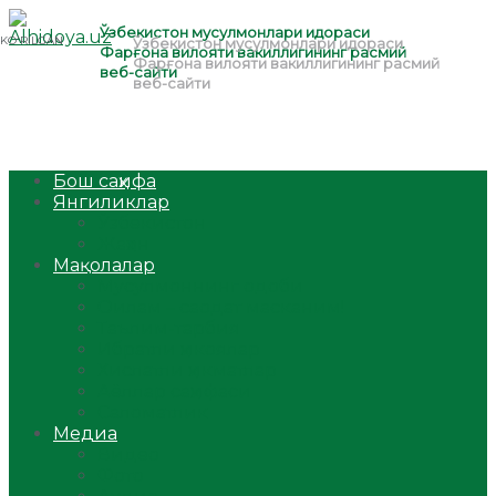
Бош саҳифа
Янгиликлар
Ўзбекистон
Жаҳон
Мақолалар
Мусулмоннинг одоби
Оилам – саодат масканим!
Таълим-тарбия
Ибратли ҳикоялар
Хислатли ҳикматлар
Аёллар саҳифаси
Саломатлик
Медиа
Видео
Фото