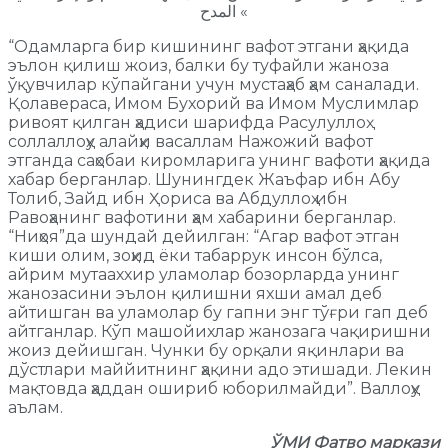
المدح «
“Одамларга бир кишининг вафот этгани ҳақида
эълон қилиш жоиз, балки бу туфайли жаноза
ўқувчилар кўпайгани учун мустаҳаб ҳам саналади.
Қолавераса, Имом Бухорий ва Имом Муслимлар
ривоят қилган ҳадиси шарифда Расулуллоҳ
соллаллоҳу алайҳи васаллам Нажожий вафот
этганда саҳобаи киромларига унинг вафоти ҳақида
хабар берганлар. Шунингдек Жаъфар ибн Абу
Толиб, Зайд ибн Ҳориса ва Абдуллоҳ ибн
Равоҳанинг вафотини ҳам хабарини берганлар.
“Ниҳоя”да шундай дейилган: “Агар вафот этган
киши олим, зоҳид ёки табаррук инсон бўлса,
айрим мутааххир уламолар бозорларда унинг
жанозасини эълон қилишни яхши амал деб
айтишган ва уламолар бу гапни энг тўғри гап деб
айтганлар. Кўп машойихлар жанозага чақиришни
жоиз дейишган. Чунки бу орқали яқинлари ва
дўстлари маййитнинг ҳақини адо этишади. Лекин
мақтовда ҳаддан ошириб юборилмайди”. Валлоҳу
аълам.
ЎМИ Фатво маркази