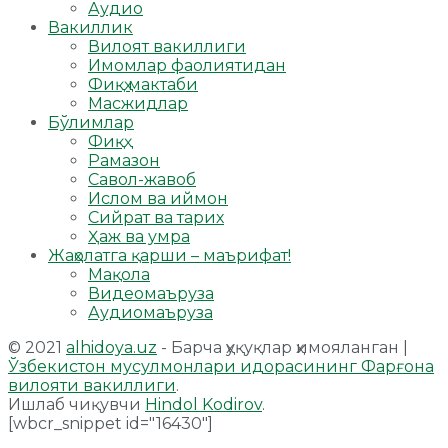
Аудио
Вакиллик
Вилоят вакиллиги
Имомлар фаолиятидан
Фиқҳ мактаби
Масжидлар
Бўлимлар
Фиқҳ
Рамазон
Савол-жавоб
Ислом ва иймон
Сийрат ва тарих
Ҳаж ва умра
Жаҳолатга қарши – маърифат!
Мақола
Видеомаъруза
Аудиомаъруза
© 2021
alhidoya.uz
- Барча ҳуқуқлар ҳимояланган |
Ўзбекистон мусулмонлари идорасининг Фарғона
вилояти вакиллиги
.
Ишлаб чиқувчи
Hindol Kodirov
.
[wbcr_snippet id="16430"]