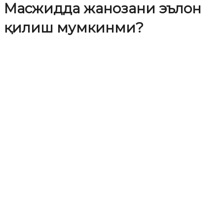
Масжидда жанозани эълон
қилиш мумкинми?