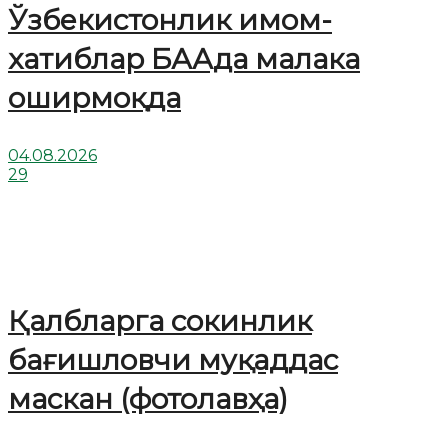
Ўзбекистонлик имом-
хатиблар БААда малака
оширмоқда
04.08.2026
29
Қалбларга сокинлик
бағишловчи муқаддас
маскан (фотолавҳа)