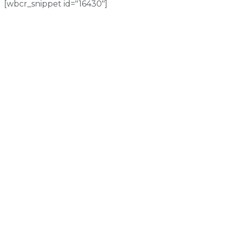
[wbcr_snippet id="16430"]