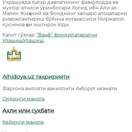
Учрашувда Қатар давлатининг фавқулодда ва
мухтор элчиси ўринбосари Холид ибн Али ал-
Малик Жиҳаний ва Фонднинг халқаро алоқаларни
ривожлантириш бўйича мутахассиси Миржалол
Қосимов ҳам иштирок этди.
Калит сўзлар:
“Вақф” фонди
Қатар
элчи
Улашиш
Улашиш
Alhidoya.uz таҳририяти
Фарғона вилояти вакиллиги Ахборот хизмати
Олдинги мақола
Аҳли илм суҳбати
Кейинги мақола