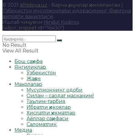
© 2021
alhidoya.uz
- Барча ҳуқуқлар ҳимояланган |
Ўзбекистон мусулмонлари идорасининг Фарғона
вилояти вакиллиги
.
Ишлаб чиқувчи
Hindol Kodirov
.
[wbcr_snippet id="16430"]
No Result
View All Result
Бош саҳифа
Янгиликлар
Ўзбекистон
Жаҳон
Мақолалар
Мусулмоннинг одоби
Оилам – саодат масканим!
Таълим-тарбия
Ибратли ҳикоялар
Хислатли ҳикматлар
Аёллар саҳифаси
Саломатлик
Медиа