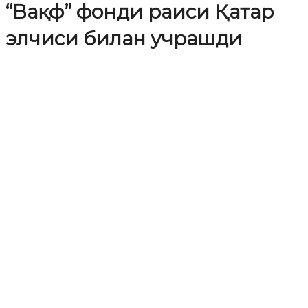
“Вақф” фонди раиси Қатар
элчиси билан учрашди