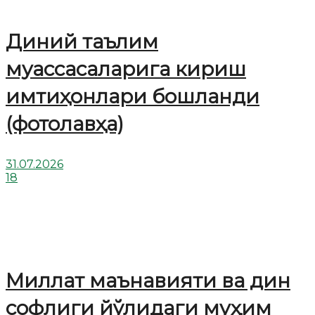
Диний таълим
муассасаларига кириш
имтиҳонлари бошланди
(фотолавҳа)
31.07.2026
18
Миллат маънавияти ва дин
софлиги йўлидаги муҳим