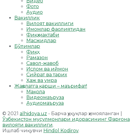
Видео
Фото
Аудио
Вакиллик
Вилоят вакиллиги
Имомлар фаолиятидан
Фиқҳ мактаби
Масжидлар
Бўлимлар
Фиқҳ
Рамазон
Савол-жавоб
Ислом ва иймон
Сийрат ва тарих
Ҳаж ва умра
Жаҳолатга қарши – маърифат!
Мақола
Видеомаъруза
Аудиомаъруза
© 2021
alhidoya.uz
- Барча ҳуқуқлар ҳимояланган |
Ўзбекистон мусулмонлари идорасининг Фарғона
вилояти вакиллиги
.
Ишлаб чиқувчи
Hindol Kodirov
.