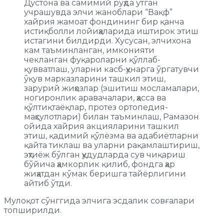
Дўстона ва самимий руҳда ўтган
учрашувда элчи жаноблари “Вақф”
хайрия жамоат фондининг бир қанча
истиқболли лойиҳаларида иштирок этиш
истагини билдирди. Хусусан, элчихона
кам таъминланган, имконияти
чекланган фуқароларни қўллаб-
қувватлаш, уларни касб-ҳунарга ўргатувчи
ўқув марказларини ташкил этиш,
зарурий жиҳозлар (эшитиш мосламалари,
ногиронлик аравачалари, ҳасса ва
қўлтиқтаёқлар, протез ортопедия-
маҳсулотлари) билан таъминлаш, Рамазон
ойида хайрия акцияларини ташкил
этиш, қадимий қўлёзма ва адабиётларни
қайта тиклаш ва уларни рақамлаштириш,
эҳтиёж бўлган ҳудудларда сув чиқариш
бўйича ҳамкорлик қилиб, фондга ҳар
жиҳатдан кўмак беришга тайёрлигини
айтиб ўтди.
Мулоқот сўнггида элчига эсдалик совғалари
топширилди.