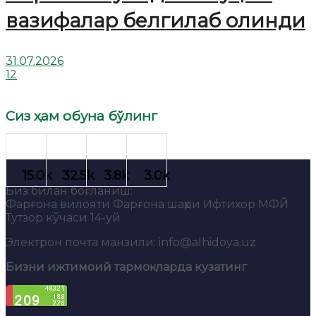
вазифалар белгилаб олинди
31.07.2026
12
Сиз ҳам обуна бўлинг
Биз билан боғланиш:
Фарғона вилояти Фарғона шаҳри Ифтихор МФЙ
Тутзор кўчаси 14-уй
Электрон почта манзили: info@alhidoya.uz
Бизни ижтимоий тармоқларда кузатинг