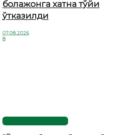
болажонга хатна тўйи
ўтказилди
07.08.2026
8
Имомлар фаолиятидан