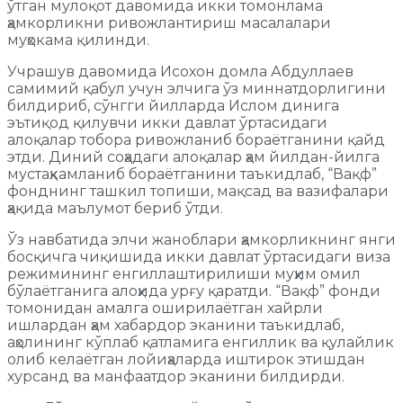
ўтган мулоқот давомида икки томонлама
ҳамкорликни ривожлантириш масалалари
муҳокама қилинди.
Учрашув давомида Исохон домла Абдуллаев
самимий қабул учун элчига ўз миннатдорлигини
билдириб, сўнгги йилларда Ислом динига
эътиқод қилувчи икки давлат ўртасидаги
алоқалар тобора ривожланиб бораётганини қайд
этди. Диний соҳадаги алоқалар ҳам йилдан-йилга
мустаҳкамланиб бораётганини таъкидлаб, “Вақф”
фонднинг ташкил топиши, мақсад ва вазифалари
ҳақида маълумот бериб ўтди.
Ўз навбатида элчи жаноблари ҳамкорликнинг янги
босқичга чиқишида икки давлат ўртасидаги виза
режимининг енгиллаштирилиши муҳим омил
бўлаётганига алоҳида урғу қаратди. “Вақф” фонди
томонидан амалга оширилаётган хайрли
ишлардан ҳам хабардор эканини таъкидлаб,
аҳолининг кўплаб қатламига енгиллик ва қулайлик
олиб келаётган лойиҳаларда иштирок этишдан
хурсанд ва манфаатдор эканини билдирди.