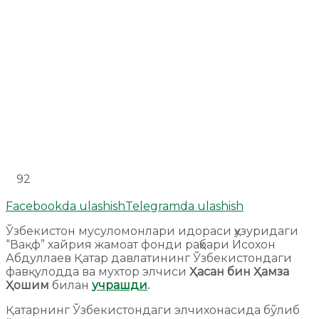
92
Facebookda ulashish
Telegramda ulashish
Ўзбекистон мусуломонлари идораси ҳузуридаги
“Вақф” хайрия жамоат фонди раҳбари Исохон
Абдуллаев Қатар давлатининг Ўзбекистондаги
фавқулодда ва мухтор элчиси
Ҳасан бин Ҳамза
Ҳошим
билан
учрашди
.
Қатарнинг Ўзбекистондаги элчихонасида бўлиб