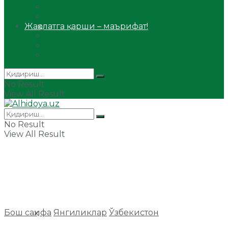
Сийрат ва тарих
Ҳаж ва умра
Жаҳолатга қарши – маърифат!
Мақола
Видеомаъруза
Аудиомаъруза
No Result
View All Result
No Result
View All Result
Бош саҳифа
Янгиликлар
Ўзбекистон