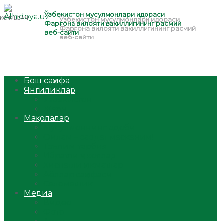
Бош саҳифа
Янгиликлар
Ўзбекистон
Жаҳон
Мақолалар
Мусулмоннинг одоби
Оилам – саодат масканим!
Таълим-тарбия
Ибратли ҳикоялар
Хислатли ҳикматлар
Аёллар саҳифаси
Саломатлик
Медиа
Видео
Фото