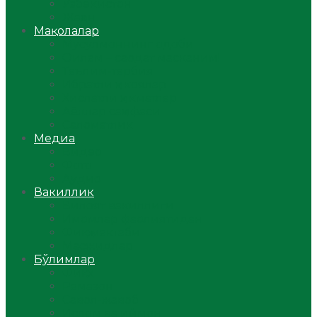
Ўзбекистон
Жаҳон
Мақолалар
Мусулмоннинг одоби
Оилам – саодат масканим!
Таълим-тарбия
Ибратли ҳикоялар
Хислатли ҳикматлар
Аёллар саҳифаси
Саломатлик
Медиа
Видео
Фото
Аудио
Вакиллик
Вилоят вакиллиги
Имомлар фаолиятидан
Фиқҳ мактаби
Масжидлар
Бўлимлар
Фиқҳ
Рамазон
Савол-жавоб
Ислом ва иймон