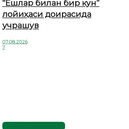
“Ёшлар билан бир кун”
лойиҳаси доирасида
учрашув
07.08.2026
7
Имомлар фаолиятидан