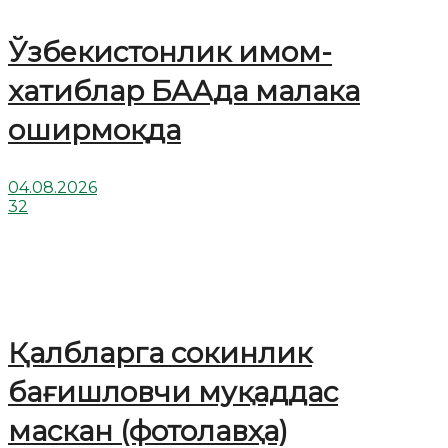
Ўзбекистонлик имом-
хатиблар БААда малака
оширмоқда
04.08.2026
32
Қалбларга сокинлик
бағишловчи муқаддас
маскан (фотолавҳа)