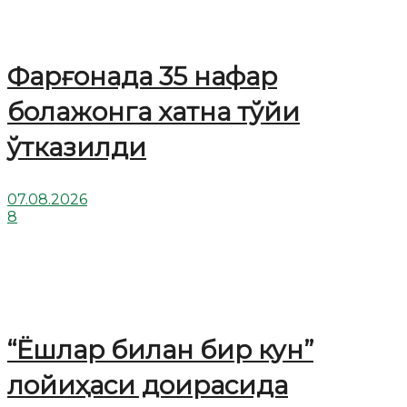
Фарғонада 35 нафар
болажонга хатна тўйи
ўтказилди
07.08.2026
8
“Ёшлар билан бир кун”
лойиҳаси доирасида