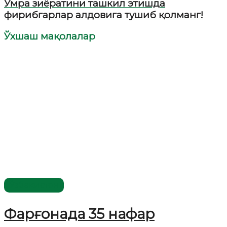
Умра зиёратини ташкил этишда
фирибгарлар алдовига тушиб қолманг!
Ўхшаш мақолалар
Ўзбекистон
Фарғонада 35 нафар