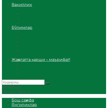
Аудио
Вакиллик
Вилоят вакиллиги
Имомлар фаолиятидан
Фиқҳ мактаби
Масжидлар
Бўлимлар
Фиқҳ
Рамазон
Савол-жавоб
Ислом ва иймон
Сийрат ва тарих
Ҳаж ва умра
Жаҳолатга қарши – маърифат!
Мақола
Видеомаъруза
Аудиомаъруза
No Result
View All Result
Бош саҳифа
Янгиликлар