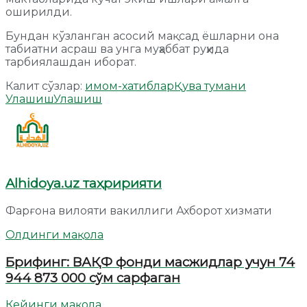
оширилди.
Бундан кўзланган асосий мақсад ёшларни она
табиатни асраш ва унга муҳаббат руҳида
тарбиялашдан иборат.
Калит сўзлар:
имом-хатиблар
Қува тумани
Улашиш
Улашиш
Alhidoya.uz таҳририяти
Фарғона вилояти вакиллиги Ахборот хизмати
Олдинги мақола
Брифинг: ВАҚФ фонди масжидлар учун 74
944 873 000 сўм сарфаган
Кейинги мақола