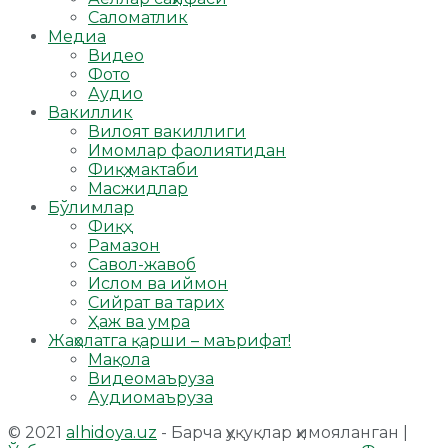
Саломатлик
Медиа
Видео
Фото
Аудио
Вакиллик
Вилоят вакиллиги
Имомлар фаолиятидан
Фиқҳ мактаби
Масжидлар
Бўлимлар
Фиқҳ
Рамазон
Савол-жавоб
Ислом ва иймон
Сийрат ва тарих
Ҳаж ва умра
Жаҳолатга қарши – маърифат!
Мақола
Видеомаъруза
Аудиомаъруза
© 2021
alhidoya.uz
- Барча ҳуқуқлар ҳимояланган |