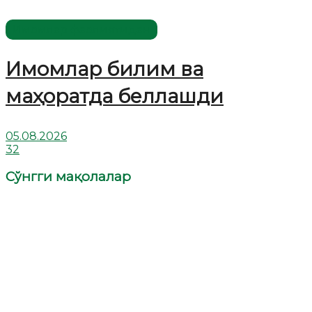
Имомлар фаолиятидан
Имомлар билим ва
маҳоратда беллашди
05.08.2026
32
Сўнгги мақолалар