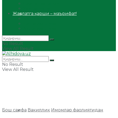
Сийрат ва тарих
Ҳаж ва умра
Жаҳолатга қарши – маърифат!
Мақола
Видеомаъруза
Аудиомаъруза
No Result
View All Result
No Result
View All Result
Бош саҳифа
Вакиллик
Имомлар фаолиятидан