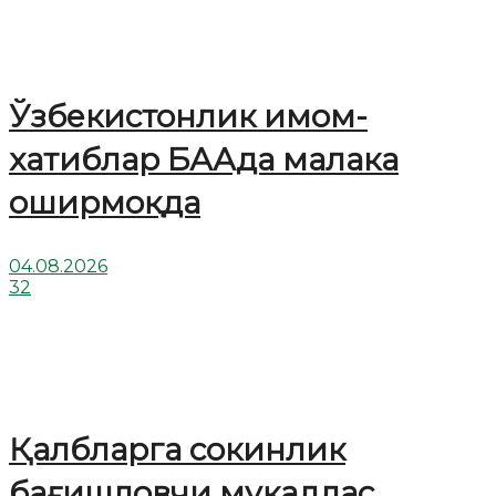
Ўзбекистонлик имом-
хатиблар БААда малака
оширмоқда
04.08.2026
32
Қалбларга сокинлик
бағишловчи муқаддас