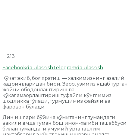
213
Facebookda ulashish
Telegramda ulashish
Кўчат экиб, боғ яратиш — халқимизнинг азалий
қадриятларидан бири. Зеро, ўзимиз яшаб турган
жойни ободонлаштириш ва
кўкаламзорлаштириш туфайли кўнглимиз
шодликка тўлади, турмушимиз файзли ва
фаровон бўлади.
Дин ишлари бўйича қўмитанинг тумандаги
вакили ҳамда туман бош имом-хатиби ташаббуси
билан тумандаги умумий ўрта таълим
мактабларида кўчат экиш ишлари амалга