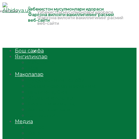
Бош саҳифа
Янгиликлар
Ўзбекистон
Жаҳон
Мақолалар
Мусулмоннинг одоби
Оилам – саодат масканим!
Таълим-тарбия
Ибратли ҳикоялар
Хислатли ҳикматлар
Аёллар саҳифаси
Саломатлик
Медиа
Видео
Фото