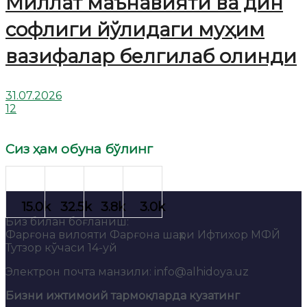
Миллат маънавияти ва дин
софлиги йўлидаги муҳим
вазифалар белгилаб олинди
31.07.2026
12
Сиз ҳам обуна бўлинг
Биз билан боғланиш:
Фарғона вилояти Фарғона шаҳри Ифтихор МФЙ
Тутзор кўчаси 14-уй
Электрон почта манзили: info@alhidoya.uz
Бизни ижтимоий тармоқларда кузатинг