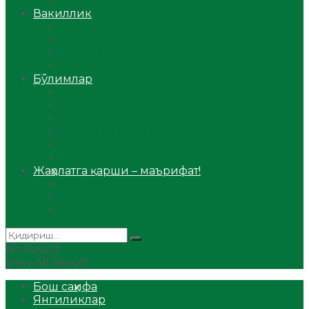
Аудио
Вакиллик
Вилоят вакиллиги
Имомлар фаолиятидан
Фиқҳ мактаби
Масжидлар
Бўлимлар
Фиқҳ
Рамазон
Савол-жавоб
Ислом ва иймон
Сийрат ва тарих
Ҳаж ва умра
Жаҳолатга қарши – маърифат!
Мақола
Видеомаъруза
Аудиомаъруза
No Result
View All Result
Бош саҳифа
Янгиликлар