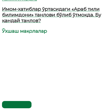
Имом-хатиблар ўртасидаги «Араб тили
билимдони» танлови бўлиб ўтмоқда. Бу
қандай танлов?
Ўхшаш мақолалар
Ўзбекистон