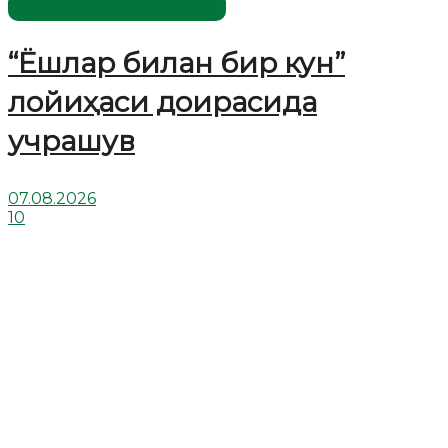
Имомлар фаолиятидан
“Ёшлар билан бир кун”
лойиҳаси доирасида
учрашув
07.08.2026
10