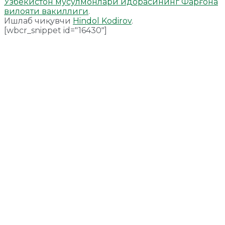
Ўзбекистон мусулмонлари идорасининг Фарғона
вилояти вакиллиги
.
Ишлаб чиқувчи
Hindol Kodirov
.
[wbcr_snippet id="16430"]