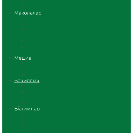
Ўзбекистон
Жаҳон
Мақолалар
Мусулмоннинг одоби
Оилам – саодат масканим!
Таълим-тарбия
Ибратли ҳикоялар
Хислатли ҳикматлар
Аёллар саҳифаси
Саломатлик
Медиа
Видео
Фото
Аудио
Вакиллик
Вилоят вакиллиги
Имомлар фаолиятидан
Фиқҳ мактаби
Масжидлар
Бўлимлар
Фиқҳ
Рамазон
Савол-жавоб
Ислом ва иймон