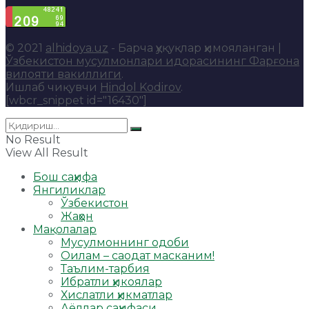
© 2021
alhidoya.uz
- Барча ҳуқуқлар ҳимояланган |
Ўзбекистон мусулмонлари идорасининг Фарғона
вилояти вакиллиги
.
Ишлаб чиқувчи
Hindol Kodirov
.
[wbcr_snippet id="16430"]
No Result
View All Result
Бош саҳифа
Янгиликлар
Ўзбекистон
Жаҳон
Мақолалар
Мусулмоннинг одоби
Оилам – саодат масканим!
Таълим-тарбия
Ибратли ҳикоялар
Хислатли ҳикматлар
Аёллар саҳифаси