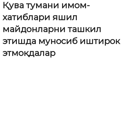
Қува тумани имом-
хатиблари яшил
майдонларни ташкил
этишда муносиб иштирок
этмоқдалар