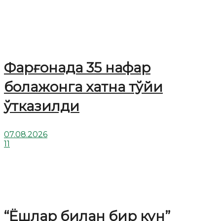
Фарғонада 35 нафар
болажонга хатна тўйи
ўтказилди
07.08.2026
11
“Ёшлар билан бир кун”