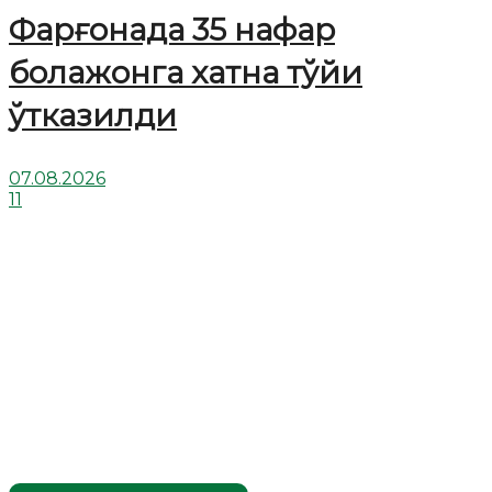
Фарғонада 35 нафар
болажонга хатна тўйи
ўтказилди
07.08.2026
11