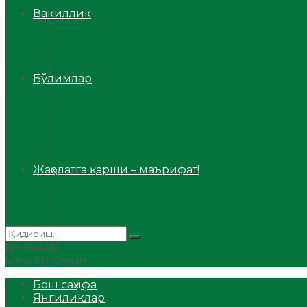
Аудио
Вакиллик
Вилоят вакиллиги
Имомлар фаолиятидан
Фиқҳ мактаби
Масжидлар
Бўлимлар
Фиқҳ
Рамазон
Савол-жавоб
Ислом ва иймон
Сийрат ва тарих
Ҳаж ва умра
Жаҳолатга қарши – маърифат!
Мақола
Видеомаъруза
Аудиомаъруза
No Result
View All Result
Бош саҳифа
Янгиликлар