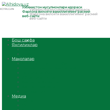
Бош саҳифа
Янгиликлар
Ўзбекистон
Жаҳон
Мақолалар
Мусулмоннинг одоби
Оилам – саодат масканим!
Таълим-тарбия
Ибратли ҳикоялар
Хислатли ҳикматлар
Аёллар саҳифаси
Саломатлик
Медиа
Видео
Фото