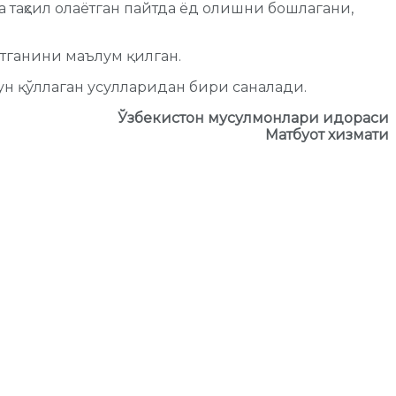
а таҳсил олаётган пайтда ёд олишни бошлагани,
атганини маълум қилган.
ун қўллаган усулларидан бири саналади.
Ўзбекистон мусулмонлари идораси
Матбуот хизмати