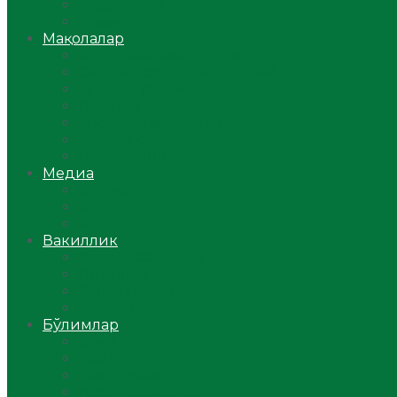
Ўзбекистон
Жаҳон
Мақолалар
Мусулмоннинг одоби
Оилам – саодат масканим!
Таълим-тарбия
Ибратли ҳикоялар
Хислатли ҳикматлар
Аёллар саҳифаси
Саломатлик
Медиа
Видео
Фото
Аудио
Вакиллик
Вилоят вакиллиги
Имомлар фаолиятидан
Фиқҳ мактаби
Масжидлар
Бўлимлар
Фиқҳ
Рамазон
Савол-жавоб
Ислом ва иймон