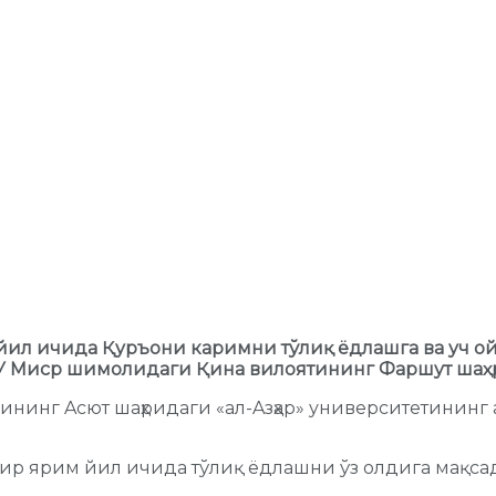
ил ичида Қуръони каримни тўлиқ ёдлашга ва уч ой
ди. У Миср шимолидаги Қина вилоятининг Фаршут ша
ининг Aсют шаҳридаги «ал-Aзҳар» университетининг 
ир ярим йил ичида тўлиқ ёдлашни ўз олдига мақсад