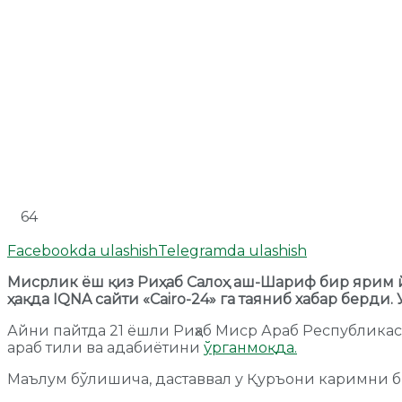
64
Facebookda ulashish
Telegramda ulashish
Мисрлик ёш қиз Риҳаб Салоҳ аш-Шариф бир ярим й
ҳақда IQNA сайти «Cairo-24» га таяниб хабар бер
Айни пайтда 21 ёшли Риҳаб Миср Араб Республикас
араб тили ва адабиётини
ўрганмоқда.
Маълум бўлишича, даставвал у Қуръони каримни б