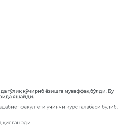
да тўлиқ кўчириб ёзишга муваффақ бўлди. Бу
ҳрида яшайди.
адабиёт факултети учинчи курс талабаси бўлиб,
 қилган эди.