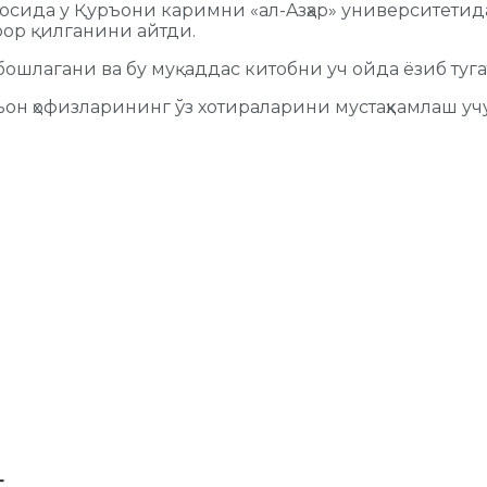
ьюсида у Қуръони каримни «ал-Aзҳар» университетид
рор қилганини айтди.
ошлагани ва бу муқаддас китобни уч ойда ёзиб туг
н ҳофизларининг ўз хотираларини мустаҳкамлаш уч
т