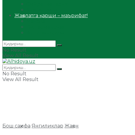
Сийрат ва тарих
Ҳаж ва умра
Жаҳолатга қарши – маърифат!
Мақола
Видеомаъруза
Аудиомаъруза
No Result
View All Result
No Result
View All Result
Бош саҳифа
Янгиликлар
Жаҳон