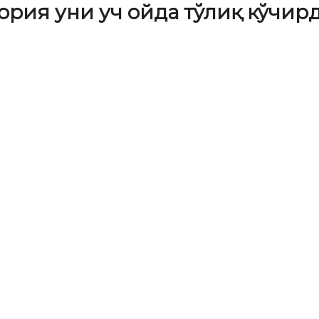
қория уни уч ойда тўлиқ кўчир