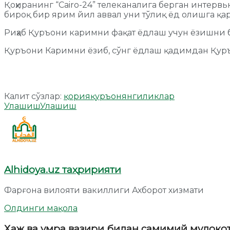
Қоҳиранинг “Cairo-24” телеканалига берган интерв
бироқ бир ярим йил аввал уни тўлиқ ёд олишга қа
Риҳаб Қуръони каримни фақат ёдлаш учун ёзишни б
Қуръони Каримни ёзиб, сўнг ёдлаш қадимдан Қуръо
Калит сўзлар:
қория
қуръон
янгиликлар
Улашиш
Улашиш
Alhidoya.uz таҳририяти
Фарғона вилояти вакиллиги Ахборот хизмати
Олдинги мақола
Ҳаж ва умра вазири билан самимий мулоқо