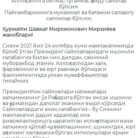
Аллоҳ таолога битмас-туганмас ҳамду санолар
бўлсин.
Пайғамбаримизга мукаммал ва батамом салавоту
саломлар бўлсин.
Ҳурматли Шавкат Миромонович Мирзиёев
жаноблари!
Сизни 2021 йил 24 октябрь куни мамлакатимизда
бўлиб ўтган Президент сайловларидаги ишончли
ғалабангиз билан чин дилдан, самимий
муборакбод этамиз. Аллоҳ таолодан халқ
фаровонлиги ва юрт равнақи йўлидаги
фаолиятингизда улкан муваффақиятлар
тилаймиз.
Президентлик сайловлари натижалари
халқимизнинг ўз Раҳбарига бўлган юксак ишончи
ва ҳурматидан далолат эканини яққол кўрсатди.
Сайловлардаги аниқ ғалабангиз – бу Сизнинг
мамлакатни дадил қадамлар ила
ривожлантиришга қаратилган ислоҳотларингизни
халқимиз қўллаб-қувватлашининг, шунингдек, юрт
аҳлининг келажакка бўлган интилишлари ёрқин