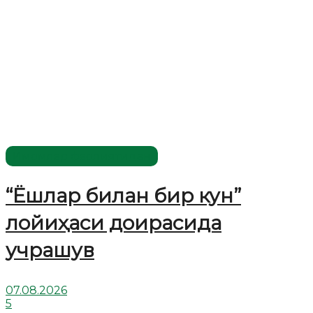
Имомлар фаолиятидан
“Ёшлар билан бир кун”
лойиҳаси доирасида
учрашув
07.08.2026
5