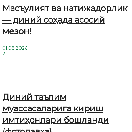
Масъулият ва натижадорлик
— диний соҳада асосий
мезон!
01.08.2026
21
Диний таълим
муассасаларига кириш
имтиҳонлари бошланди
(фотолавҳа)