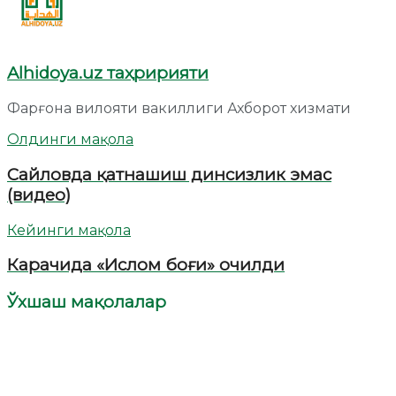
Alhidoya.uz таҳририяти
Фарғона вилояти вакиллиги Ахборот хизмати
Олдинги мақола
Сайловда қатнашиш динсизлик эмас
(видео)
Кейинги мақола
Карачида «Ислом боғи» очилди
Ўхшаш мақолалар