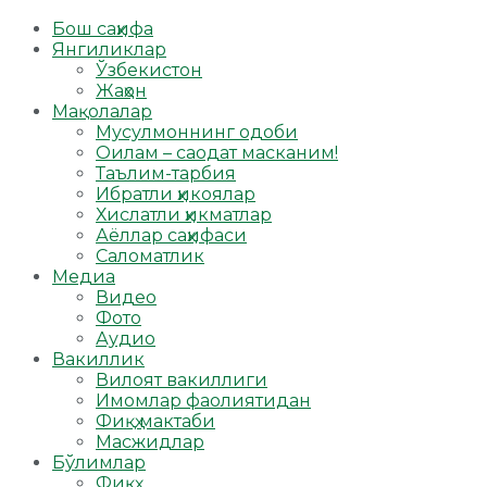
Бош саҳифа
Янгиликлар
Ўзбекистон
Жаҳон
Мақолалар
Мусулмоннинг одоби
Оилам – саодат масканим!
Таълим-тарбия
Ибратли ҳикоялар
Хислатли ҳикматлар
Аёллар саҳифаси
Саломатлик
Медиа
Видео
Фото
Аудио
Вакиллик
Вилоят вакиллиги
Имомлар фаолиятидан
Фиқҳ мактаби
Масжидлар
Бўлимлар
Фиқҳ