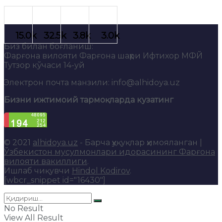
Биз билан боғланиш:
Фарғона вилояти Фарғона шаҳри Ифтихор МФЙ
Тутзор кўчаси 14-уй
Электрон почта манзили: info@alhidoya.uz
Бизни ижтимоий тармоқларда кузатинг
© 2021
alhidoya.uz
- Барча ҳуқуқлар ҳимояланган |
Ўзбекистон мусулмонлари идорасининг Фарғона
вилояти вакиллиги
.
Ишлаб чиқувчи
Hindol Kodirov
.
[wbcr_snippet id="16430"]
No Result
View All Result