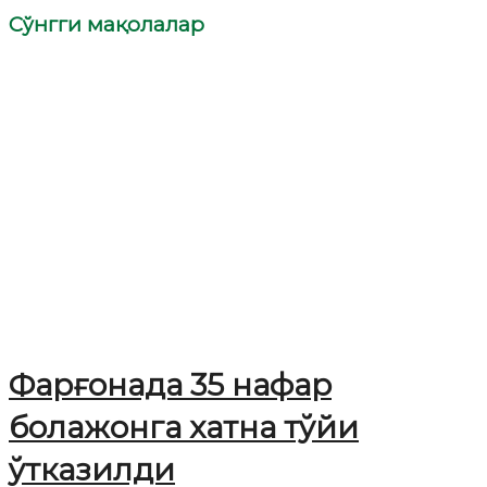
Сўнгги мақолалар
Фарғонада 35 нафар
болажонга хатна тўйи
ўтказилди