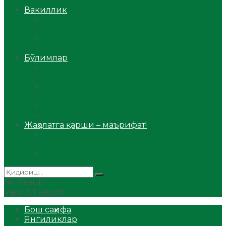
Аудио
Вакиллик
Вилоят вакиллиги
Имомлар фаолиятидан
Фиқҳ мактаби
Масжидлар
Бўлимлар
Фиқҳ
Рамазон
Савол-жавоб
Ислом ва иймон
Сийрат ва тарих
Ҳаж ва умра
Жаҳолатга қарши – маърифат!
Мақола
Видеомаъруза
Аудиомаъруза
No Result
View All Result
Бош саҳифа
Янгиликлар