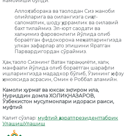
намойиши бўлди.
Аллоҳ таборака ва таолодан Сиз жаноби
олийларига ва оилангизга сиҳат-
саломатлик, шоду ҳуррамлик ва оилавий
бахт тилаймиз. Эл-юрт саодати ва
халқимиз фаровонлиги йўлида олиб
бораётган фидокорона меҳнатларингизда
улкан зафарлар ато этишини Яратган
Парвардигордан сўраймиз.
Ҳақ таоло Сизнинг Ватан тараққиёти, халқ
манфаати йўлида олиб бораётган шарафли
ишларингизда мададкор бўлиб, Ўзининг ҳифзу
ҳимоясида асрасин, Омин ё Роббал аламийн.
Камоли ҳурмат ва юксак эҳтиром ила,
Нуриддин домла ХОЛИҚНАЗАРОВ,
Ўзбекистон мусулмонлари идораси раиси,
муфтий
Калит сўзлар:
муфтий ҳазрат
президент
табрик
Улашиш
Улашиш