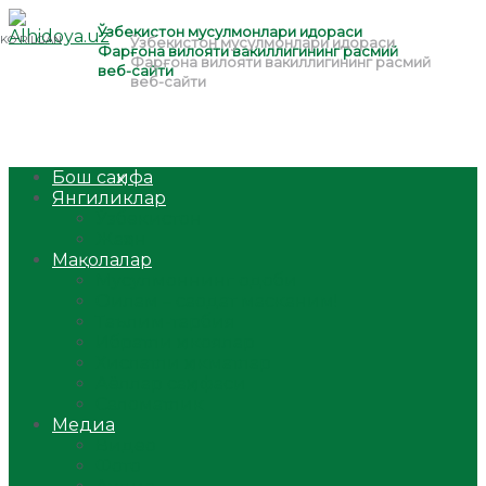
Бош саҳифа
Янгиликлар
Ўзбекистон
Жаҳон
Мақолалар
Мусулмоннинг одоби
Оилам – саодат масканим!
Таълим-тарбия
Ибратли ҳикоялар
Хислатли ҳикматлар
Аёллар саҳифаси
Саломатлик
Медиа
Видео
Фото