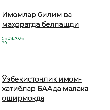
Имомлар билим ва
маҳоратда беллашди
05.08.2026
29
Ўзбекистонлик имом-
хатиблар БААда малака
оширмоқда