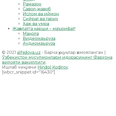
Рамазон
Савол-жавоб
Ислом ва иймон
Сийрат ва тарих
Ҳаж ва умра
Жаҳолатга қарши – маърифат!
Мақола
Видеомаъруза
Аудиомаъруза
© 2021
alhidoya.uz
- Барча ҳуқуқлар ҳимояланган |
Ўзбекистон мусулмонлари идорасининг Фарғона
вилояти вакиллиги
.
Ишлаб чиқувчи
Hindol Kodirov
.
[wbcr_snippet id="16430"]