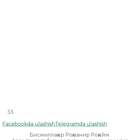
33
Facebookda ulashish
Telegramda ulashish
Бисмиллаҳир Роҳманир Роҳийм.