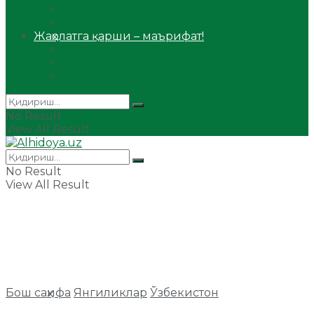
Сийрат ва тарих
Ҳаж ва умра
Жаҳолатга қарши – маърифат!
Мақола
Видеомаъруза
Аудиомаъруза
No Result
View All Result
No Result
View All Result
Бош саҳифа
Янгиликлар
Ўзбекистон