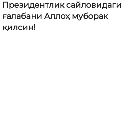
Президентлик сайловидаги
ғалабaни Аллоҳ муборак
қилсин!