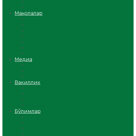
Ўзбекистон
Жаҳон
Мақолалар
Мусулмоннинг одоби
Оилам – саодат масканим!
Таълим-тарбия
Ибратли ҳикоялар
Хислатли ҳикматлар
Аёллар саҳифаси
Саломатлик
Медиа
Видео
Фото
Аудио
Вакиллик
Вилоят вакиллиги
Имомлар фаолиятидан
Фиқҳ мактаби
Масжидлар
Бўлимлар
Фиқҳ
Рамазон
Савол-жавоб
Ислом ва иймон