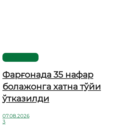
Ўзбекистон
Фарғонада 35 нафар
болажонга хатна тўйи
ўтказилди
07.08.2026
3