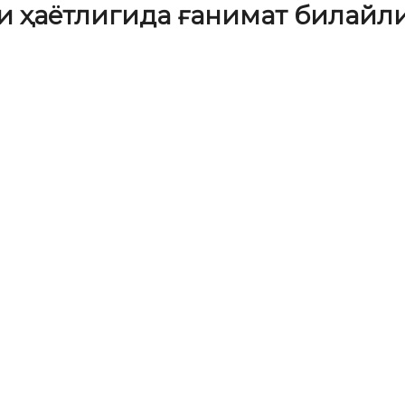
и ҳаётлигида ғанимат билайли