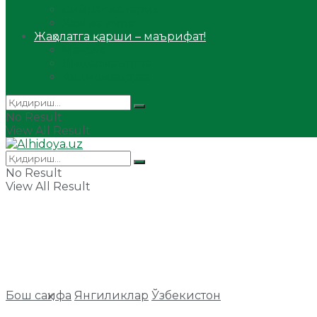
Сийрат ва тарих
Ҳаж ва умра
Жаҳолатга қарши – маърифат!
Мақола
Видеомаъруза
Аудиомаъруза
No Result
View All Result
No Result
View All Result
Бош саҳифа
Янгиликлар
Ўзбекистон