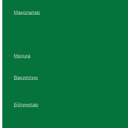
Ўзбекистон
Жаҳон
Мақолалар
Мусулмоннинг одоби
Оилам – саодат масканим!
Таълим-тарбия
Ибратли ҳикоялар
Хислатли ҳикматлар
Аёллар саҳифаси
Саломатлик
Медиа
Видео
Фото
Аудио
Вакиллик
Вилоят вакиллиги
Имомлар фаолиятидан
Фиқҳ мактаби
Масжидлар
Бўлимлар
Фиқҳ
Рамазон
Савол-жавоб
Ислом ва иймон