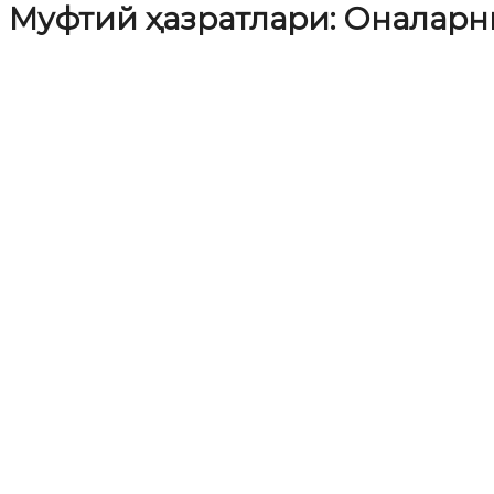
Муфтий ҳазратлари: Оналарн