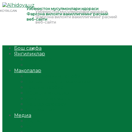
Бош саҳифа
Янгиликлар
Ўзбекистон
Жаҳон
Мақолалар
Мусулмоннинг одоби
Оилам – саодат масканим!
Таълим-тарбия
Ибратли ҳикоялар
Хислатли ҳикматлар
Аёллар саҳифаси
Саломатлик
Медиа
Видео
Фото