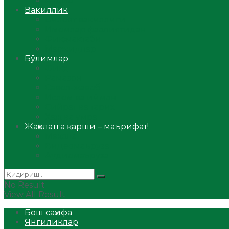
Аудио
Вакиллик
Вилоят вакиллиги
Имомлар фаолиятидан
Фиқҳ мактаби
Масжидлар
Бўлимлар
Фиқҳ
Рамазон
Савол-жавоб
Ислом ва иймон
Сийрат ва тарих
Ҳаж ва умра
Жаҳолатга қарши – маърифат!
Мақола
Видеомаъруза
Аудиомаъруза
No Result
View All Result
Бош саҳифа
Янгиликлар