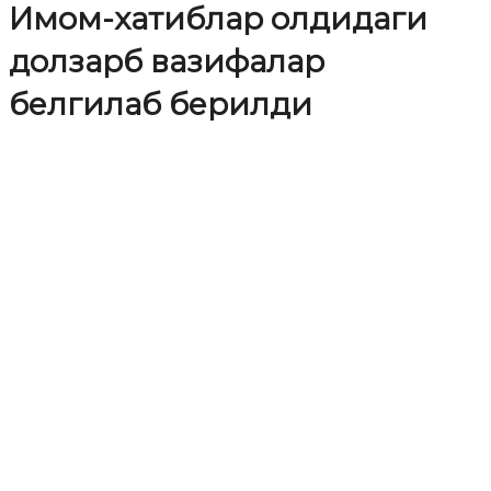
Имом-хатиблар олдидаги
долзарб вазифалар
белгилаб берилди