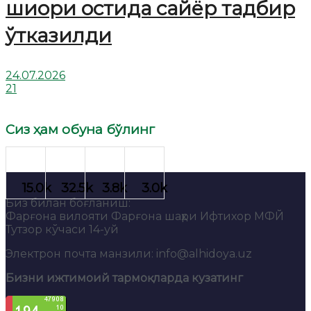
шиори остида сайёр тадбир
ўтказилди
24.07.2026
21
Сиз ҳам обуна бўлинг
Биз билан боғланиш:
Фарғона вилояти Фарғона шаҳри Ифтихор МФЙ
Тутзор кўчаси 14-уй
Электрон почта манзили: info@alhidoya.uz
Бизни ижтимоий тармоқларда кузатинг