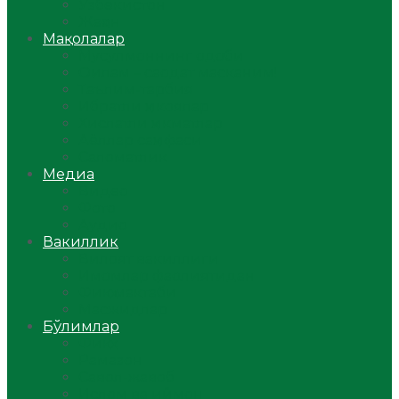
Ўзбекистон
Жаҳон
Мақолалар
Мусулмоннинг одоби
Оилам – саодат масканим!
Таълим-тарбия
Ибратли ҳикоялар
Хислатли ҳикматлар
Аёллар саҳифаси
Саломатлик
Медиа
Видео
Фото
Аудио
Вакиллик
Вилоят вакиллиги
Имомлар фаолиятидан
Фиқҳ мактаби
Масжидлар
Бўлимлар
Фиқҳ
Рамазон
Савол-жавоб
Ислом ва иймон