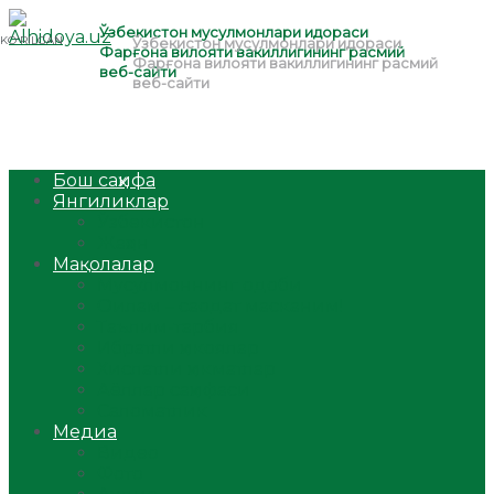
Бош саҳифа
Янгиликлар
Ўзбекистон
Жаҳон
Мақолалар
Мусулмоннинг одоби
Оилам – саодат масканим!
Таълим-тарбия
Ибратли ҳикоялар
Хислатли ҳикматлар
Аёллар саҳифаси
Саломатлик
Медиа
Видео
Фото