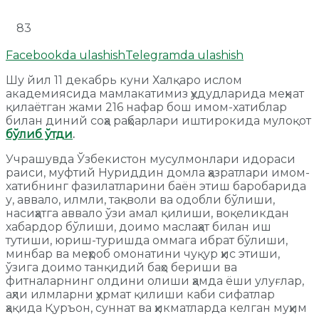
83
Facebookda ulashish
Telegramda ulashish
Шу йил 11 декабрь куни Халқаро ислом
академиясида мамлакатимиз ҳудудларида меҳнат
қилаётган жами 216 нафар бош имом-хатиблар
билан диний соҳа раҳбарлари иштирокида мулоқот
бўлиб ўтди
.
Учрашувда Ўзбекистон мусулмонлари идораси
раиси, муфтий Нуриддин домла ҳазратлари имом-
хатибнинг фазилатларини баён этиш баробарида
у, аввало, илмли, тақволи ва одобли бўлиши,
насиҳатга аввало ўзи амал қилиши, воқеликдан
хабардор бўлиши, доимо маслаҳат билан иш
тутиши, юриш-туришда оммага ибрат бўлиши,
минбар ва меҳроб омонатини чуқур ҳис этиши,
ўзига доимо танқидий баҳо бериши ва
фитналарнинг олдини олиши ҳамда ёши улуғлар,
аҳли илмларни ҳурмат қилиши каби сифатлар
ҳақида Қуръон, суннат ва ҳикматларда келган муҳим