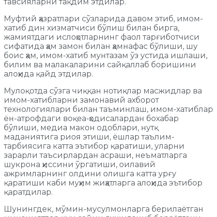
тавсияларни тақдим этдилар.
Муфтий ҳазратлари сўзларида давом этиб, имом-
хатиб дин хизматчиси бўлиш билан бирга,
жамиятдаги ислоҳотларнинг фаол тарғиботчиси
сифатида ҳам замон билан ҳамнафас бўлиши, шу
боис ҳам, имом-хатиб мунтазам ўз устида ишлаши,
билим ва малакаларини сайқаллаб боришини
алоҳида қайд этдилар.
Мулоқотда сўзга чиққан нотиқлар масжидлар ва
имом-хатибларни замонавий ахборот
технологиялари билан таъминлаш, имом-хатиблар
ён-атрофдаги воқеа-ҳодисалардан бохабар
бўлиши, медиа макон одоблари, нутқ
маданиятига риоя этиши, ёшлар таълим-
тарбиясига катта эътибор қаратиши, уларни
зарарли таъсирлардан асраши, неъматларга
шукрона ҳиссини ўргатиши, оилавий
ажримларнинг олдини олишга катта урғу
қаратиши каби муҳим жиҳатларга алоҳида эътибор
қаратдилар.
Шунингдек, мўмин-мусулмонларга берилаётган