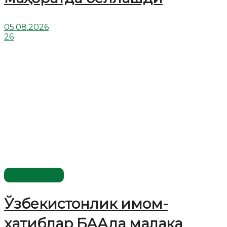
05.08.2026
26
Ўзбекистон
Ўзбекистонлик имом-
хатиблар БААда малака