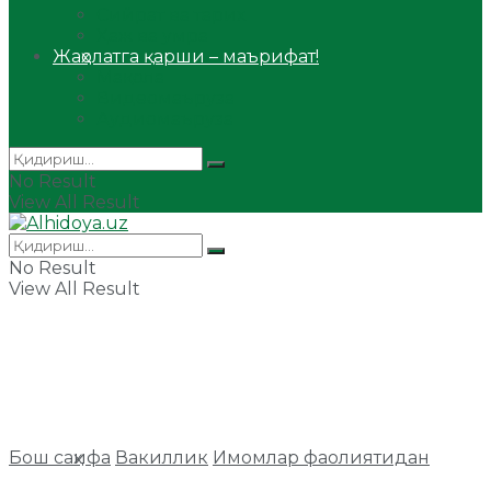
Сийрат ва тарих
Ҳаж ва умра
Жаҳолатга қарши – маърифат!
Мақола
Видеомаъруза
Аудиомаъруза
No Result
View All Result
No Result
View All Result
Бош саҳифа
Вакиллик
Имомлар фаолиятидан