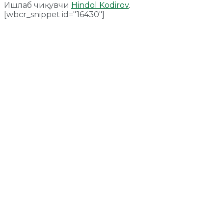
Ишлаб чиқувчи
Hindol Kodirov
.
[wbcr_snippet id="16430"]