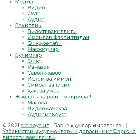
Медиа
Видео
Фото
Аудио
Вакиллик
Вилоят вакиллиги
Имомлар фаолиятидан
Фиқҳ мактаби
Масжидлар
Бўлимлар
Фиқҳ
Рамазон
Савол-жавоб
Ислом ва иймон
Сийрат ва тарих
Ҳаж ва умра
Жаҳолатга қарши – маърифат!
Мақола
Видеомаъруза
Аудиомаъруза
© 2021
alhidoya.uz
- Барча ҳуқуқлар ҳимояланган |
Ўзбекистон мусулмонлари идорасининг Фарғона
вилояти вакиллиги
.