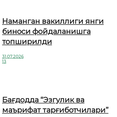
Наманган вакиллиги янги
биноси фойдаланишга
топширилди
31.07.2026
13
Бағдодда “Эзгулик ва
маърифат тарғиботчилари”