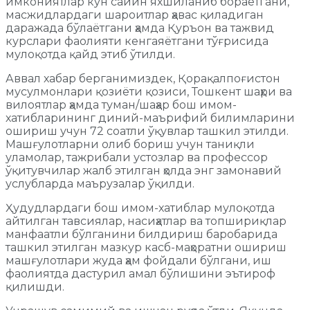
имкониятлар кун сайин яхшиланиб бораётгани,
масжидлардаги шароитлар ҳавас қиладиган
даражада бўлаётгани ҳамда Қуръон ва тажвид
курслари фаолияти кенгаяётгани тўғрисида
мулоқотда қайд этиб ўтилди.
Аввал хабар берганимиздек, Қорақалпоғистон
мусулмонлари қозиёти қозиси, Тошкент шаҳри ва
вилоятлар ҳамда туман/шаҳар бош имом-
хатибларининг диний-маърифий билимларини
ошириш учун 72 соатли ўқувлар ташкил этилди.
Машғулотларни олиб бориш учун таниқли
уламолар, тажрибали устозлар ва профессор
ўқитувчилар жалб этилган ҳолда энг замонавий
услубларда маърузалар ўқилди.
Ҳудудлардаги бош имом-хатиблар мулоқотда
айтилган тавсиялар, насиҳатлар ва топшириқлар
манфаатли бўлганини билдириш баробарида
ташкил этилган мазкур касб-маҳоратни ошириш
машғулотлари жуда ҳам фойдали бўлгани, иш
фаолиятда дастурил амал бўлишини эътироф
қилишди.