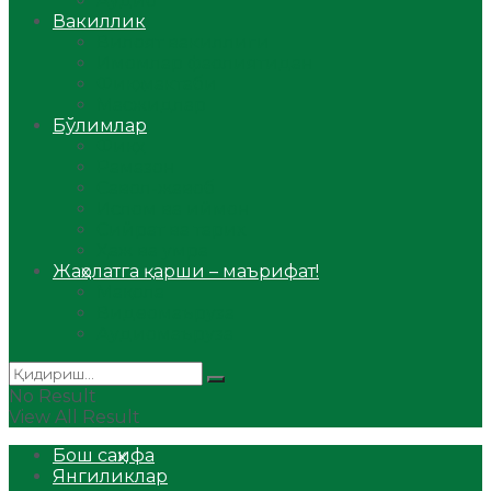
Аудио
Вакиллик
Вилоят вакиллиги
Имомлар фаолиятидан
Фиқҳ мактаби
Масжидлар
Бўлимлар
Фиқҳ
Рамазон
Савол-жавоб
Ислом ва иймон
Сийрат ва тарих
Ҳаж ва умра
Жаҳолатга қарши – маърифат!
Мақола
Видеомаъруза
Аудиомаъруза
No Result
View All Result
Бош саҳифа
Янгиликлар