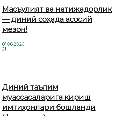
Масъулият ва натижадорлик
— диний соҳада асосий
мезон!
01.08.2026
21
Диний таълим
муассасаларига кириш
имтиҳонлари бошланди