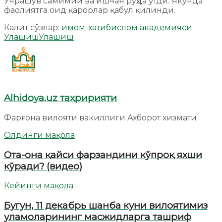
Учрашув самимий ва ишчан руҳда ўтди. Якунда
фаолиятга оид қарорлар қабул қилинди.
Калит сўзлар:
имом-хатиб
ислом академияси
Улашиш
Улашиш
Alhidoya.uz таҳририяти
Фарғона вилояти вакиллиги Ахборот хизмати
Олдинги мақола
Ота-она қайси фарзандини кўпроқ яхши
кўради? (видео)
Кейинги мақола
Бугун, 11 декабрь шанба куни вилоятимиз
уламоларининг масжидларга ташриф