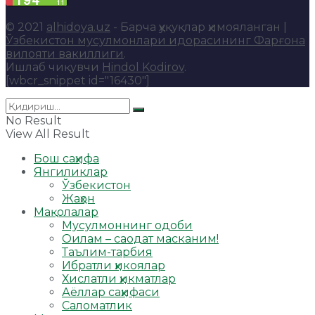
© 2021
alhidoya.uz
- Барча ҳуқуқлар ҳимояланган |
Ўзбекистон мусулмонлари идорасининг Фарғона
вилояти вакиллиги
.
Ишлаб чиқувчи
Hindol Kodirov
.
[wbcr_snippet id="16430"]
No Result
View All Result
Бош саҳифа
Янгиликлар
Ўзбекистон
Жаҳон
Мақолалар
Мусулмоннинг одоби
Оилам – саодат масканим!
Таълим-тарбия
Ибратли ҳикоялар
Хислатли ҳикматлар
Аёллар саҳифаси
Саломатлик