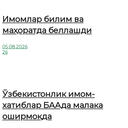
Имомлар билим ва
маҳоратда беллашди
05.08.2026
26
Ўзбекистонлик имом-
хатиблар БААда малака
оширмоқда