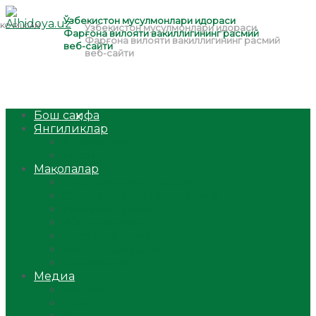
Бош саҳифа
Янгиликлар
Ўзбекистон
Жаҳон
Мақолалар
Мусулмоннинг одоби
Оилам – саодат масканим!
Таълим-тарбия
Ибратли ҳикоялар
Хислатли ҳикматлар
Аёллар саҳифаси
Саломатлик
Медиа
Видео
Фото