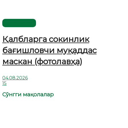
Ўзбекистон
Қалбларга сокинлик
бағишловчи муқаддас
маскан (фотолавҳа)
04.08.2026
15
Сўнгги мақолалар