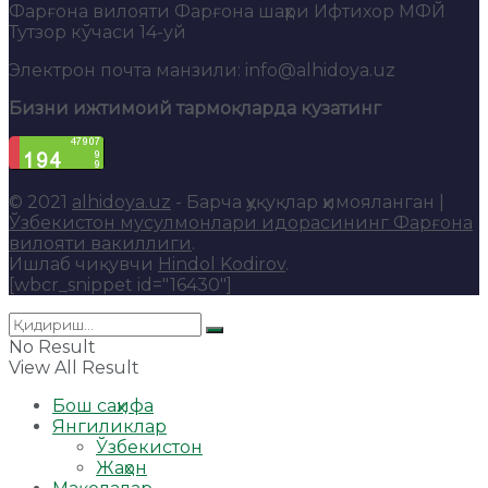
Фарғона вилояти Фарғона шаҳри Ифтихор МФЙ
Тутзор кўчаси 14-уй
Электрон почта манзили: info@alhidoya.uz
Бизни ижтимоий тармоқларда кузатинг
© 2021
alhidoya.uz
- Барча ҳуқуқлар ҳимояланган |
Ўзбекистон мусулмонлари идорасининг Фарғона
вилояти вакиллиги
.
Ишлаб чиқувчи
Hindol Kodirov
.
[wbcr_snippet id="16430"]
No Result
View All Result
Бош саҳифа
Янгиликлар
Ўзбекистон
Жаҳон