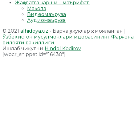
Жаҳолатга қарши – маърифат!
Мақола
Видеомаъруза
Аудиомаъруза
© 2021
alhidoya.uz
- Барча ҳуқуқлар ҳимояланган |
Ўзбекистон мусулмонлари идорасининг Фарғона
вилояти вакиллиги
.
Ишлаб чиқувчи
Hindol Kodirov
.
[wbcr_snippet id="16430"]