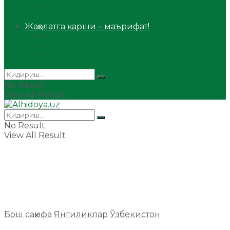
Сийрат ва тарих
Ҳаж ва умра
Жаҳолатга қарши – маърифат!
Мақола
Видеомаъруза
Аудиомаъруза
No Result
View All Result
No Result
View All Result
Бош саҳифа
Янгиликлар
Ўзбекистон