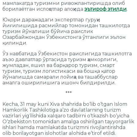
мамлакатда туризмни ривожлантиришда олиб
борилаётган ислоҳотлар алоҳида
эътироф этилди
.
Юқори даражадаги экспертлар гуруҳи
йиғилишида расмийлар томонидан ташкилотда
туризм йўналиши бўйича раислик
Озарбайжондан Ўзбекистонга ўтганлиги эълон
қилинди.
Ўз навбатида Ўзбекистон раислигида ташкилотга
аъзо давлатлар ўртасида туризм ҳамкорлиги,
жумладан, яшил ва барқарор туризм, смарт
туризм, туризм логистикаси ва бошқа қатор
йўналишда самарали лойиҳа ва ташаббуслар
амалга оширилишига ишонч билдирилди.
***
Kecha, 31 may kuni Xiva shahrida bo‘lib o‘tgan Islom
Hamkorlik Tashkilotiga a’zo davlatlarning turizm
vazirlari yig‘ilishida xalqaro tadbirni o‘tkazish bo‘yicha
O‘zbekiston tomonidan amalga oshirilgan tayyorgarlik
ishlari hamda mamlakatda turizmni rivojlantirishda
olib borilayotgan islohotlar alohida e’tirof etildi.