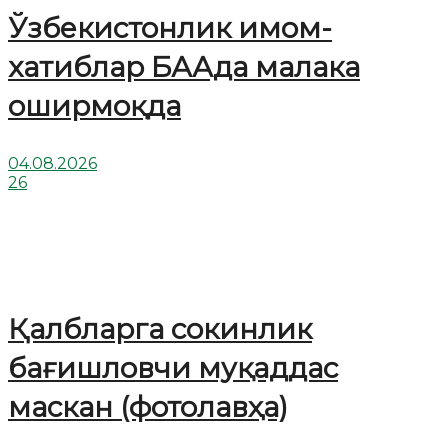
Ўзбекистонлик имом-
хатиблар БААда малака
оширмоқда
04.08.2026
26
Қалбларга сокинлик
бағишловчи муқаддас
маскан (фотолавҳа)