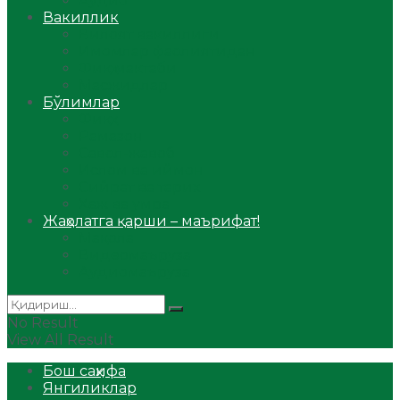
Аудио
Вакиллик
Вилоят вакиллиги
Имомлар фаолиятидан
Фиқҳ мактаби
Масжидлар
Бўлимлар
Фиқҳ
Рамазон
Савол-жавоб
Ислом ва иймон
Сийрат ва тарих
Ҳаж ва умра
Жаҳолатга қарши – маърифат!
Мақола
Видеомаъруза
Аудиомаъруза
No Result
View All Result
Бош саҳифа
Янгиликлар