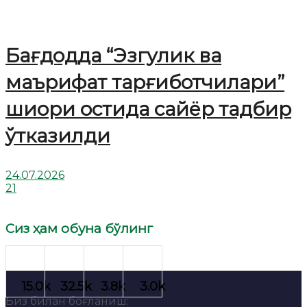
Бағдодда “Эзгулик ва
маърифат тарғиботчилари”
шиори остида сайёр тадбир
ўтказилди
24.07.2026
21
Сиз ҳам обуна бўлинг
Биз билан боғланиш: