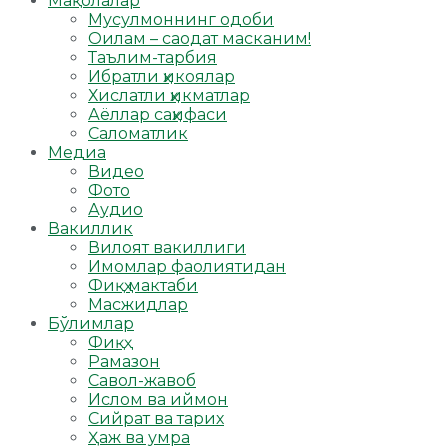
Мақолалар
Мусулмоннинг одоби
Оилам – саодат масканим!
Таълим-тарбия
Ибратли ҳикоялар
Хислатли ҳикматлар
Аёллар саҳифаси
Саломатлик
Медиа
Видео
Фото
Аудио
Вакиллик
Вилоят вакиллиги
Имомлар фаолиятидан
Фиқҳ мактаби
Масжидлар
Бўлимлар
Фиқҳ
Рамазон
Савол-жавоб
Ислом ва иймон
Сийрат ва тарих
Ҳаж ва умра