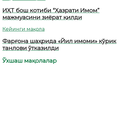
ИҲТ бош котиби “Ҳазрати Имом”
мажмуасини зиёрат қилди
Кейинги мақола
Фарғона шаҳрида «Йил имоми» кўрик
танлови ўтказилди
Ўхшаш мақолалар