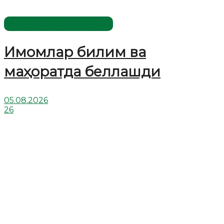
Имомлар фаолиятидан
Имомлар билим ва
маҳоратда беллашди
05.08.2026
26