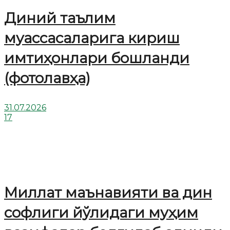
Диний таълим
муассасаларига кириш
имтиҳонлари бошланди
(фотолавҳа)
31.07.2026
17
Миллат маънавияти ва дин
софлиги йўлидаги муҳим