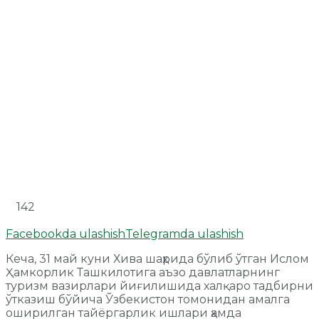
142
Facebookda ulashish
Telegramda ulashish
Кеча, 31 май куни Хива шаҳрида бўлиб ўтган Ислом
Ҳамкорлик Ташкилотига аъзо давлатларнинг
туризм вазирлари йиғилишида халқаро тадбирни
ўтказиш бўйича Ўзбекистон томонидан амалга
оширилган тайёргарлик ишлари ҳамда