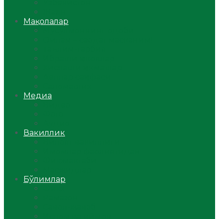
Ўзбекистон
Жаҳон
Мақолалар
Мусулмоннинг одоби
Оилам – саодат масканим!
Таълим-тарбия
Ибратли ҳикоялар
Хислатли ҳикматлар
Аёллар саҳифаси
Саломатлик
Медиа
Видео
Фото
Аудио
Вакиллик
Вилоят вакиллиги
Имомлар фаолиятидан
Фиқҳ мактаби
Масжидлар
Бўлимлар
Фиқҳ
Рамазон
Савол-жавоб
Ислом ва иймон