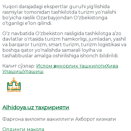
Yuqori darajadagi ekspertlar guruhi yig‘ilishida
rasmiylar tomonidan tashkilotda turizm yo‘nalishi
bo‘yicha raislik Ozarbayjondan O‘zbekistonga
o‘tganligi e’lon qilindi.
O‘z navbatida O‘zbekiston raisligida tashkilotga a’zo
davlatlar o‘rtasida turizm hamkorligi, jumladan, yashil
va barqaror turizm, smart turizm, turizm logistikasi va
boshqa qator yo‘nalishda samarali loyiha va
tashabbuslar amalga oshirilishiga ishonch bildirildi.
Калит сўзлар:
Ислом ҳамкорлик ташкилоти
Хива
Улашиш
Улашиш
Alhidoya.uz таҳририяти
Фарғона вилояти вакиллиги Ахборот хизмати
Олдинги мақола