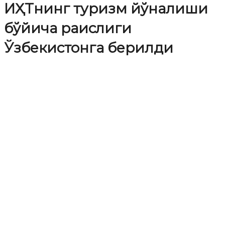
ИҲТнинг туризм йўналиши
бўйича раислиги
Ўзбекистонга берилди