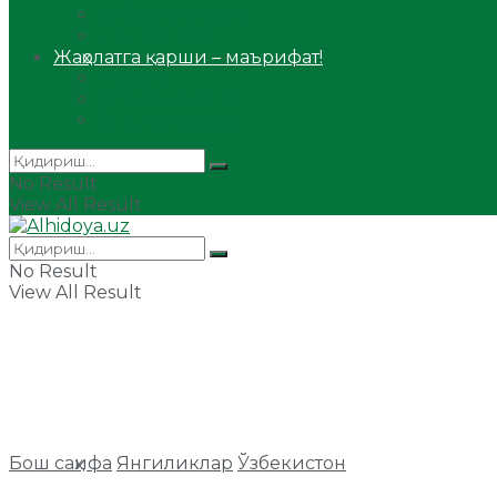
Сийрат ва тарих
Ҳаж ва умра
Жаҳолатга қарши – маърифат!
Мақола
Видеомаъруза
Аудиомаъруза
No Result
View All Result
No Result
View All Result
Бош саҳифа
Янгиликлар
Ўзбекистон