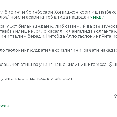
си биринчи ўринбосари Ҳомиджон қори Ишматбеков
лоҳ…” номли асари китоб ҳолида нашрдан
чиқди.
са, У Зот билан қандай қилиб самимий ва саҳиҳ мунос
 тавба қилишни, оғир касаллик чангалида қолганга 
ни таълим беради. Китобда Аллоҳ таолонинг ўнта ис
оҳ таолонинг қудрати чексизлигини, раҳмати нақадар
рлаш, чоп этиш ва унинг нашр қилинишига ҳисса қўш
, ўқиганларга манфаатли айласин!
Ў
рсан