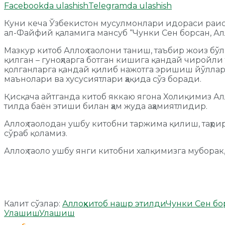
Facebookda ulashish
Telegramda ulashish
Куни кеча Ўзбекистон мусулмонлари идораси раи
ал-Файфий қаламига мансуб “Чунки Сен борсан, Ал
Мазкур китоб Аллоҳ таолони таниш, таъбир жоиз бўл
қилган – гуноҳларга ботган кишига қандай чиройли
қолганларга қандай қилиб нажотга эришиш йўллари
маънолари ва хусусиятлари ҳақида сўз боради.
Қисқача айтганда китоб яккаю ягона Холиқимиз Алл
тилда баён этиши билан ҳам жуда аҳамиятлидир.
Аллоҳ таолодан ушбу китобни таржима қилиш, таҳри
сўраб қоламиз.
Аллоҳ таоло ушбу янги китобни халқимизга муборак
Калит сўзлар:
Аллоҳ
китоб нашр этилди
Чунки Сен бо
Улашиш
Улашиш