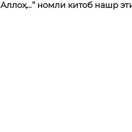
, Аллоҳ…” номли китоб нашр э