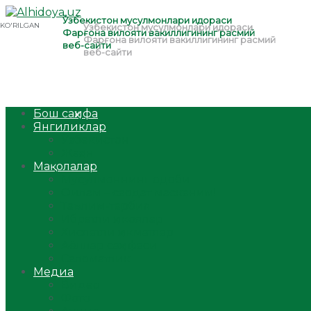
Бош саҳифа
Янгиликлар
Ўзбекистон
Жаҳон
Мақолалар
Мусулмоннинг одоби
Оилам – саодат масканим!
Таълим-тарбия
Ибратли ҳикоялар
Хислатли ҳикматлар
Аёллар саҳифаси
Саломатлик
Медиа
Видео
Фото