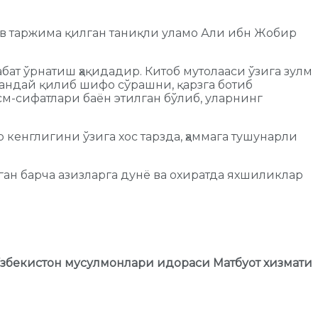
 таржима қилган таниқли уламо Али ибн Жобир
абат ўрнатиш ҳақидадир. Китоб мутолааси ўзига зулм
қандай қилиб шифо сўрашни, қарзга ботиб
м-сифатлари баён этилган бўлиб, уларнинг
 кенглигини ўзига хос тарзда, ҳаммага тушунарли
ган барча азизларга дунё ва охиратда яхшиликлар
збекистон мусулмонлари идораси Матбуот хизмати