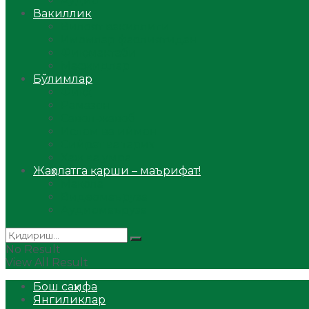
Аудио
Вакиллик
Вилоят вакиллиги
Имомлар фаолиятидан
Фиқҳ мактаби
Масжидлар
Бўлимлар
Фиқҳ
Рамазон
Савол-жавоб
Ислом ва иймон
Сийрат ва тарих
Ҳаж ва умра
Жаҳолатга қарши – маърифат!
Мақола
Видеомаъруза
Аудиомаъруза
No Result
View All Result
Бош саҳифа
Янгиликлар