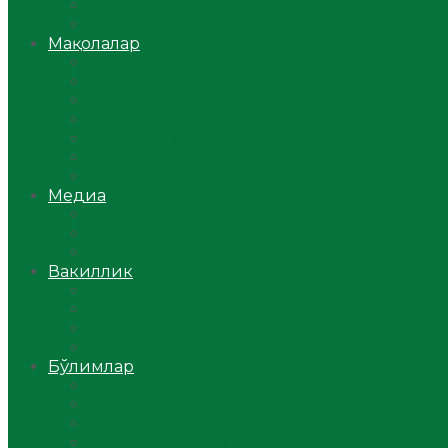
Ўзбекистон
Жаҳон
Мақолалар
Мусулмоннинг одоби
Оилам – саодат масканим!
Таълим-тарбия
Ибратли ҳикоялар
Хислатли ҳикматлар
Аёллар саҳифаси
Саломатлик
Медиа
Видео
Фото
Аудио
Вакиллик
Вилоят вакиллиги
Имомлар фаолиятидан
Фиқҳ мактаби
Масжидлар
Бўлимлар
Фиқҳ
Рамазон
Савол-жавоб
Ислом ва иймон