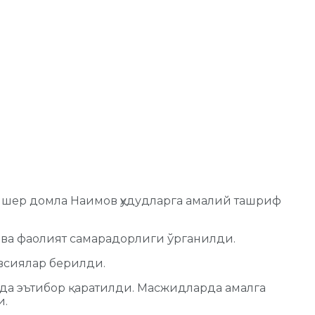
ишер домла Наимов ҳудудларга амалий ташриф
ва фаолият самарадорлиги ўрганилди.
всиялар берилди.
ида эътибор қаратилди. Масжидларда амалга
и.