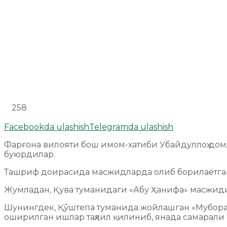
258
Facebookda ulashish
Telegramda ulashish
Фарғона вилояти бош имом-хатиби Убайдуллоҳ дом
буюрдилар.
Ташриф доирасида масжидларда олиб борилаётган
Жумладан, Қува туманидаги «Абу Ҳанифа» масжиди
Шунингдек, Қўштепа туманида жойлашган «Муборак
оширилган ишлар таҳлил қилиниб, янада самарали