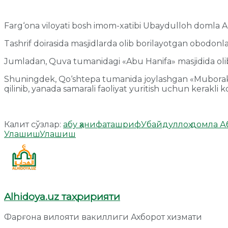
Farg‘ona viloyati bosh imom-xatibi Ubaydulloh domla A
Tashrif doirasida masjidlarda olib borilayotgan obodonlashti
Jumladan, Quva tumanidagi «Abu Hanifa» masjidida olib bor
Shuningdek, Qo‘shtepa tumanida joylashgan «Muborak» va 
qilinib, yanada samarali faoliyat yuritish uchun kerakli ko
Калит сўзлар:
абу ҳанифа
ташриф
Убайдуллоҳ домла А
Улашиш
Улашиш
Alhidoya.uz таҳририяти
Фарғона вилояти вакиллиги Ахборот хизмати