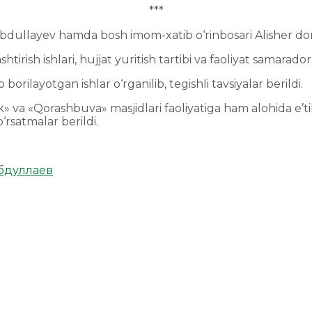
***
bdullayev hamda bosh imom-xatib o‘rinbosari Alisher do
rish ishlari, hujjat yuritish tartibi va faoliyat samaradorli
ilayotgan ishlar o‘rganilib, tegishli tavsiyalar berildi.
«Qorashbuva» masjidlari faoliyatiga ham alohida e’tibor 
‘rsatmalar berildi.
бдуллаев