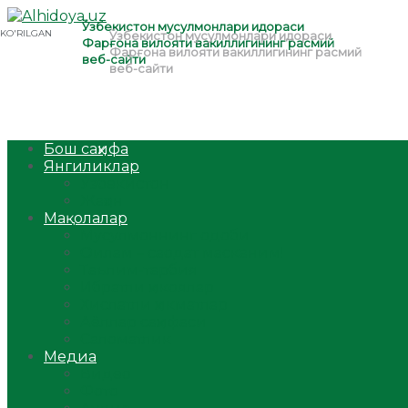
Бош саҳифа
Янгиликлар
Ўзбекистон
Жаҳон
Мақолалар
Мусулмоннинг одоби
Оилам – саодат масканим!
Таълим-тарбия
Ибратли ҳикоялар
Хислатли ҳикматлар
Аёллар саҳифаси
Саломатлик
Медиа
Видео
Фото