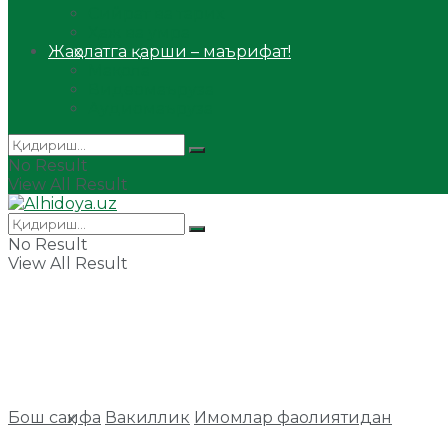
Сийрат ва тарих
Ҳаж ва умра
Жаҳолатга қарши – маърифат!
Мақола
Видеомаъруза
Аудиомаъруза
No Result
View All Result
No Result
View All Result
Бош саҳифа
Вакиллик
Имомлар фаолиятидан