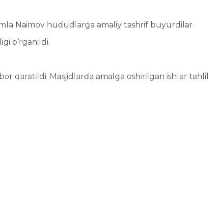
mla Naimov hududlarga amaliy tashrif buyurdilar.
gi o‘rganildi.
qaratildi. Masjidlarda amalga oshirilgan ishlar tahlil