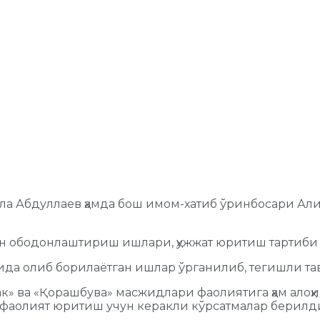
ла Абдуллаев ҳамда бош имом-хатиб ўринбосари Ал
 ободонлаштириш ишлари, ҳужжат юритиш тартиби 
да олиб борилаётган ишлар ўрганилиб, тегишли та
» ва «Қорашбува» масжидлари фаолиятига ҳам алоҳ
 фаолият юритиш учун керакли кўрсатмалар берилд