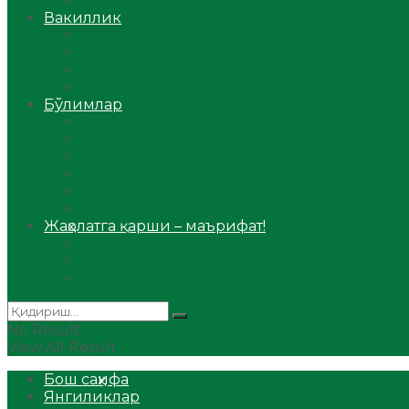
Аудио
Вакиллик
Вилоят вакиллиги
Имомлар фаолиятидан
Фиқҳ мактаби
Масжидлар
Бўлимлар
Фиқҳ
Рамазон
Савол-жавоб
Ислом ва иймон
Сийрат ва тарих
Ҳаж ва умра
Жаҳолатга қарши – маърифат!
Мақола
Видеомаъруза
Аудиомаъруза
No Result
View All Result
Бош саҳифа
Янгиликлар