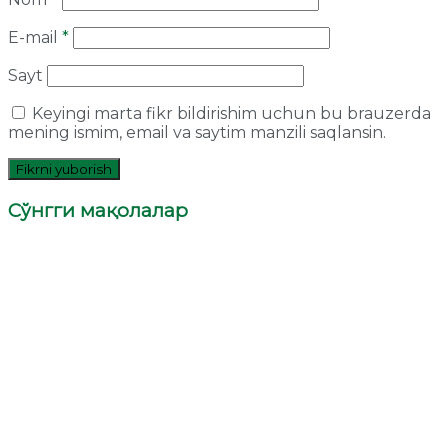
E-mail
*
Sayt
Keyingi marta fikr bildirishim uchun bu brauzerda
mening ismim, email va saytim manzili saqlansin.
Сўнгги мақолалар