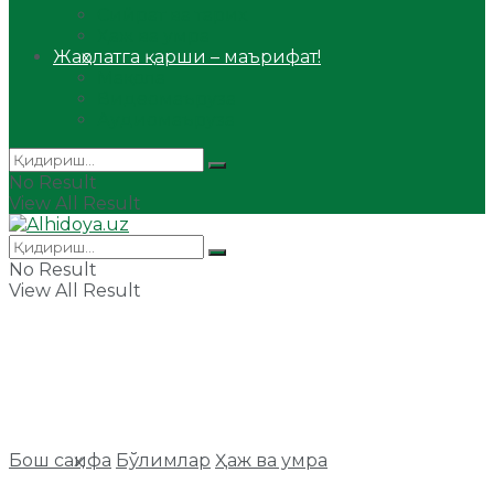
Сийрат ва тарих
Ҳаж ва умра
Жаҳолатга қарши – маърифат!
Мақола
Видеомаъруза
Аудиомаъруза
No Result
View All Result
No Result
View All Result
Бош саҳифа
Бўлимлар
Ҳаж ва умра