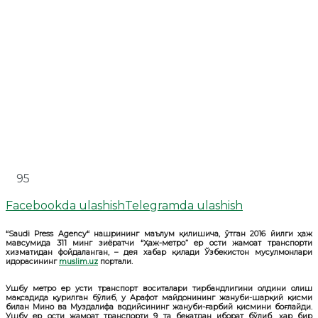
95
Facebookda ulashish
Telegramda ulashish
“Saudi Press Agency“ нашрининг маълум қилишича, ўтган 2016 йилги ҳаж
мавсумида 311 минг зиёратчи “Ҳаж-метро” ер ости жамоат транспорти
хизматидан фойдаланган, – дея хабар қилади Ўзбекистон мусулмонлари
идорасининг
muslim.uz
портали.
Ушбу метро ер усти транспорт воситалари тирбандлигини олдини олиш
мақсадида қурилган бўлиб, у Арафот майдонининг жануби-шарқий қисми
билан Мино ва Муздалифа водийсининг жануби-ғарбий қисмини боғлайди.
Ушбу ер ости жамоат транспорти 9 та бекатдан иборат бўлиб, ҳар бир