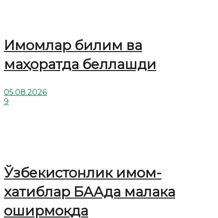
Имомлар билим ва
маҳоратда беллашди
05.08.2026
9
Ўзбекистонлик имом-
хатиблар БААда малака
оширмоқда