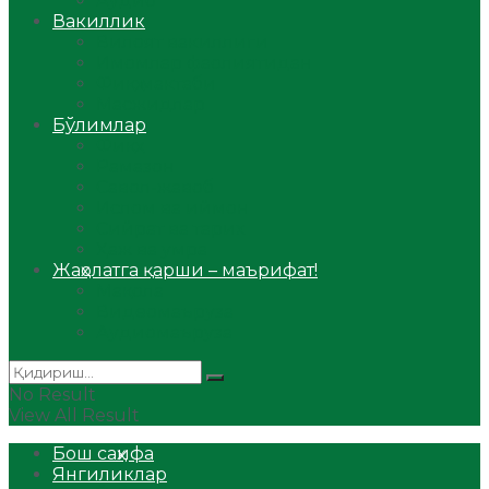
Аудио
Вакиллик
Вилоят вакиллиги
Имомлар фаолиятидан
Фиқҳ мактаби
Масжидлар
Бўлимлар
Фиқҳ
Рамазон
Савол-жавоб
Ислом ва иймон
Сийрат ва тарих
Ҳаж ва умра
Жаҳолатга қарши – маърифат!
Мақола
Видеомаъруза
Аудиомаъруза
No Result
View All Result
Бош саҳифа
Янгиликлар