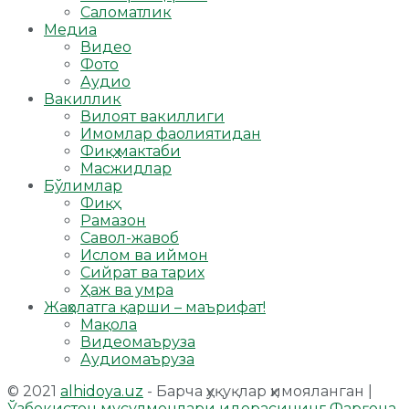
Саломатлик
Медиа
Видео
Фото
Аудио
Вакиллик
Вилоят вакиллиги
Имомлар фаолиятидан
Фиқҳ мактаби
Масжидлар
Бўлимлар
Фиқҳ
Рамазон
Савол-жавоб
Ислом ва иймон
Сийрат ва тарих
Ҳаж ва умра
Жаҳолатга қарши – маърифат!
Мақола
Видеомаъруза
Аудиомаъруза
© 2021
alhidoya.uz
- Барча ҳуқуқлар ҳимояланган |
Ўзбекистон мусулмонлари идорасининг Фарғона