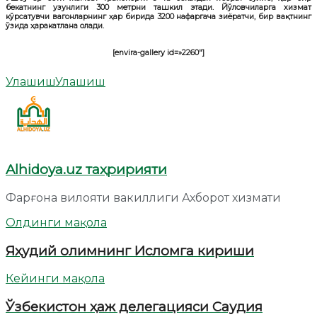
бекатнинг узунлиги 300 метрни ташкил этади. Йўловчиларга хизмат
кўрсатувчи вагонларнинг ҳар бирида 3200 нафаргача зиёратчи, бир вақтнинг
ўзида ҳаракатлана олади.
[envira-gallery id=»2260″]
Улашиш
Улашиш
Alhidoya.uz таҳририяти
Фарғона вилояти вакиллиги Ахборот хизмати
Олдинги мақола
Яҳудий олимнинг Исломга кириши
Кейинги мақола
Ўзбекистон ҳаж делегацияси Саудия