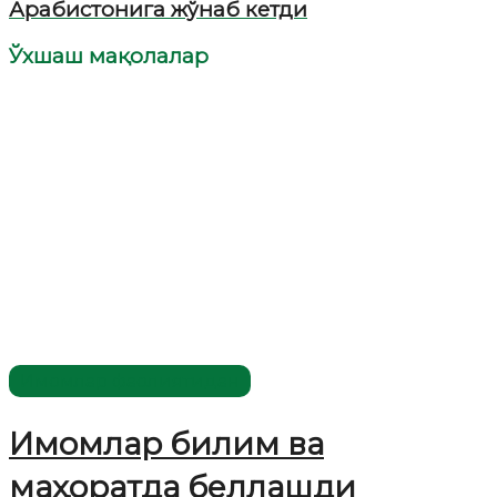
Арабистонига жўнаб кетди
Ўхшаш мақолалар
Имомлар фаолиятидан
Имомлар билим ва
маҳоратда беллашди