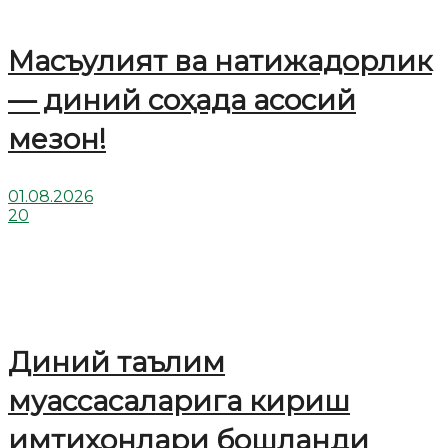
Масъулият ва натижадорлик
— диний соҳада асосий
мезон!
01.08.2026
20
Диний таълим
муассасаларига кириш
имтиҳонлари бошланди