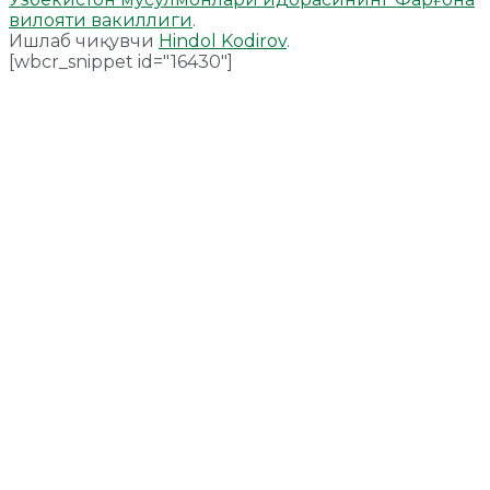
вилояти вакиллиги
.
Ишлаб чиқувчи
Hindol Kodirov
.
[wbcr_snippet id="16430"]