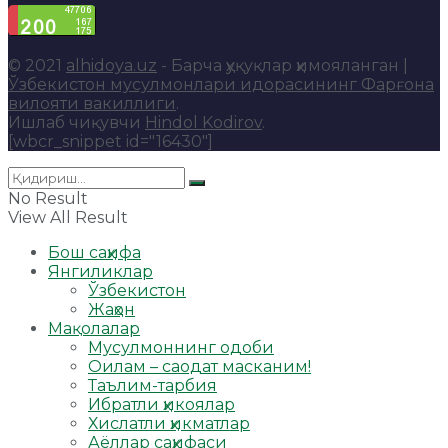
© 2021
alhidoya.uz
- Барча ҳуқуқлар ҳимояланган |
Ўзбекистон мусулмонлари идорасининг Фарғона
вилояти вакиллиги
.
Ишлаб чиқувчи
Hindol Kodirov
.
[wbcr_snippet id="16430"]
No Result
View All Result
Бош саҳифа
Янгиликлар
Ўзбекистон
Жаҳон
Мақолалар
Мусулмоннинг одоби
Оилам – саодат масканим!
Таълим-тарбия
Ибратли ҳикоялар
Хислатли ҳикматлар
Аёллар саҳифаси