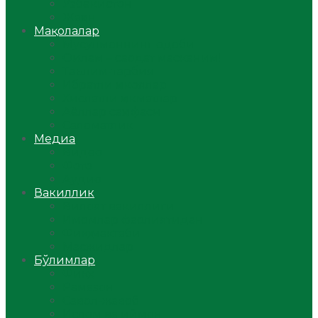
Ўзбекистон
Жаҳон
Мақолалар
Мусулмоннинг одоби
Оилам – саодат масканим!
Таълим-тарбия
Ибратли ҳикоялар
Хислатли ҳикматлар
Аёллар саҳифаси
Саломатлик
Медиа
Видео
Фото
Аудио
Вакиллик
Вилоят вакиллиги
Имомлар фаолиятидан
Фиқҳ мактаби
Масжидлар
Бўлимлар
Фиқҳ
Рамазон
Савол-жавоб
Ислом ва иймон