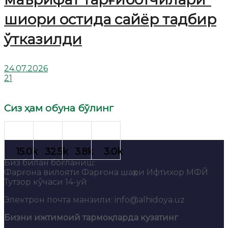
шиори остида сайёр тадбир
ўтказилди
24.07.2026
21
Сиз ҳам обуна бўлинг
Биз билан боғланиш:
Фарғона вилояти Фарғона шаҳри Ифтихор МФЙ
Тутзор кўчаси 14-уй
Электрон почта манзили: info@alhidoya.uz
Бизни ижтимоий тармоқларда кузатинг