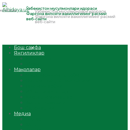
Бош саҳифа
Янгиликлар
Ўзбекистон
Жаҳон
Мақолалар
Мусулмоннинг одоби
Оилам – саодат масканим!
Таълим-тарбия
Ибратли ҳикоялар
Хислатли ҳикматлар
Аёллар саҳифаси
Саломатлик
Медиа
Видео
Фото