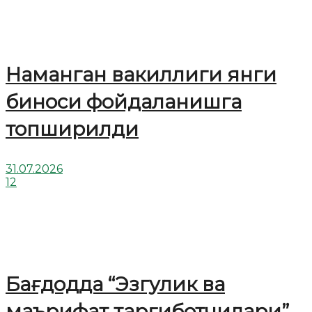
Наманган вакиллиги янги
биноси фойдаланишга
топширилди
31.07.2026
12
Бағдодда “Эзгулик ва
маърифат тарғиботчилари”