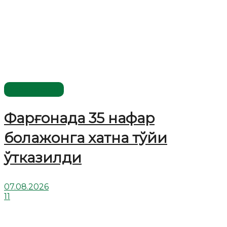
Ўзбекистон
Фарғонада 35 нафар
болажонга хатна тўйи
ўтказилди
07.08.2026
11