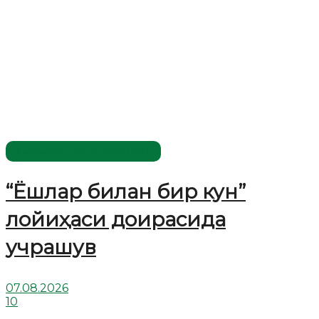
Имомлар фаолиятидан
“Ёшлар билан бир кун”
лойиҳаси доирасида
учрашув
07.08.2026
10