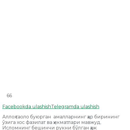
66
Facebookda ulashish
Telegramda ulashish
Аллоҳ таоло буюрган амалларнинг ҳар бирининг
ўзига хос фазилат ва ҳикматлари мавжуд.
Исломнинг бешинчи рукни бўлган ҳаж