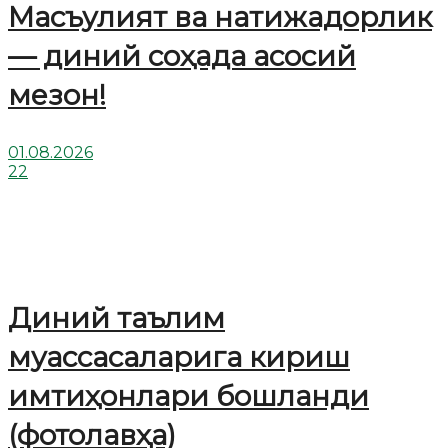
Масъулият ва натижадорлик
— диний соҳада асосий
мезон!
01.08.2026
22
Диний таълим
муассасаларига кириш
имтиҳонлари бошланди
(фотолавҳа)