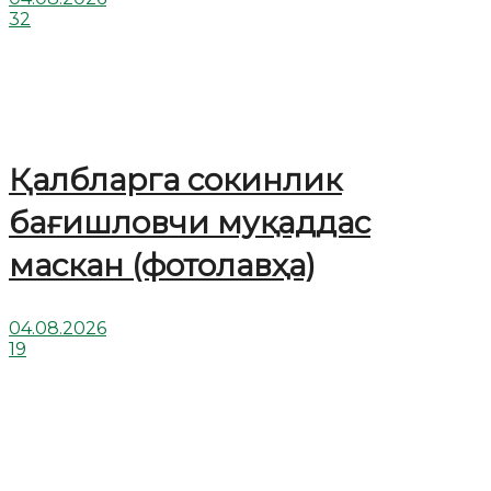
32
Қалбларга сокинлик
бағишловчи муқаддас
маскан (фотолавҳа)
04.08.2026
19