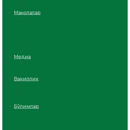
Ўзбекистон
Жаҳон
Мақолалар
Мусулмоннинг одоби
Оилам – саодат масканим!
Таълим-тарбия
Ибратли ҳикоялар
Хислатли ҳикматлар
Аёллар саҳифаси
Саломатлик
Медиа
Видео
Фото
Аудио
Вакиллик
Вилоят вакиллиги
Имомлар фаолиятидан
Фиқҳ мактаби
Масжидлар
Бўлимлар
Фиқҳ
Рамазон
Савол-жавоб
Ислом ва иймон