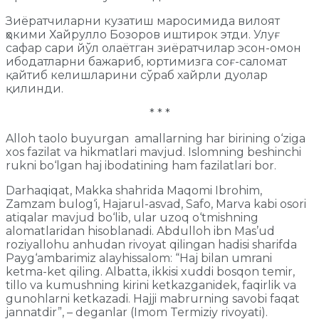
Зиёратчиларни кузатиш маросимида вилоят
ҳокими Хайрулло Бозоров иштирок этди. Улуғ
сафар сари йўл олаётган зиёратчилар эсон-омон
ибодатларни бажариб, юртимизга соғ-саломат
қайтиб келишларини сўраб хайрли дуолар
қилинди.
* * *
Alloh taolo buyurgan amallarning har birining o‘ziga
xos fazilat va hikmatlari mavjud. Islomning beshinchi
rukni bo‘lgan haj ibodatining ham fazilatlari bor.
Darhaqiqat, Makka shahrida Maqomi Ibrohim,
Zamzam bulog‘i, Hajarul-asvad, Safo, Marva kabi osori
atiqalar mavjud bo‘lib, ular uzoq o‘tmishning
alomatlaridan hisoblanadi. Abdulloh ibn Mas’ud
roziyallohu anhudan rivoyat qilingan hadisi sharifda
Payg‘ambarimiz alayhissalom: “Haj bilan umrani
ketma-ket qiling. Albatta, ikkisi xuddi bosqon temir,
tillo va kumushning kirini ketkazganidek, faqirlik va
gunohlarni ketkazadi. Hajji mabrurning savobi faqat
jannatdir”, – deganlar (Imom Termiziy rivoyati).