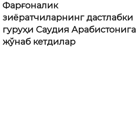
Фарғоналик
зиёратчиларнинг дастлабки
гуруҳи Саудия Арабистонига
жўнаб кетдилар