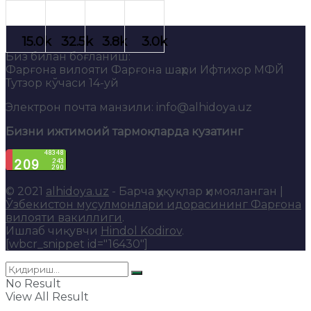
Биз билан боғланиш:
Фарғона вилояти Фарғона шаҳри Ифтихор МФЙ
Тутзор кўчаси 14-уй
Электрон почта манзили: info@alhidoya.uz
Бизни ижтимоий тармоқларда кузатинг
© 2021
alhidoya.uz
- Барча ҳуқуқлар ҳимояланган |
Ўзбекистон мусулмонлари идорасининг Фарғона
вилояти вакиллиги
.
Ишлаб чиқувчи
Hindol Kodirov
.
[wbcr_snippet id="16430"]
No Result
View All Result