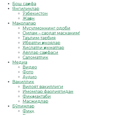
Бош саҳифа
Янгиликлар
Ўзбекистон
Жаҳон
Мақолалар
Мусулмоннинг одоби
Оилам – саодат масканим!
Таълим-тарбия
Ибратли ҳикоялар
Хислатли ҳикматлар
Аёллар саҳифаси
Саломатлик
Медиа
Видео
Фото
Аудио
Вакиллик
Вилоят вакиллиги
Имомлар фаолиятидан
Фиқҳ мактаби
Масжидлар
Бўлимлар
Фиқҳ