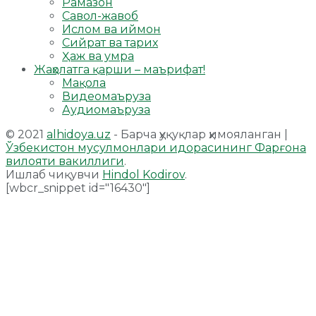
Рамазон
Савол-жавоб
Ислом ва иймон
Сийрат ва тарих
Ҳаж ва умра
Жаҳолатга қарши – маърифат!
Мақола
Видеомаъруза
Аудиомаъруза
© 2021
alhidoya.uz
- Барча ҳуқуқлар ҳимояланган |
Ўзбекистон мусулмонлари идорасининг Фарғона
вилояти вакиллиги
.
Ишлаб чиқувчи
Hindol Kodirov
.
[wbcr_snippet id="16430"]