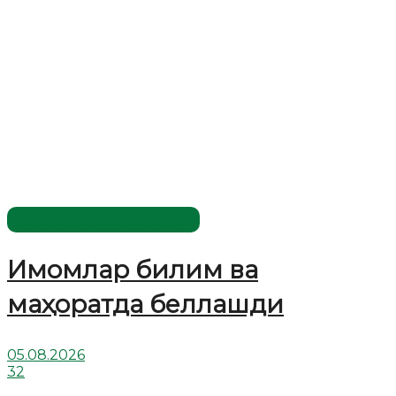
Имомлар фаолиятидан
Имомлар билим ва
маҳоратда беллашди
05.08.2026
32