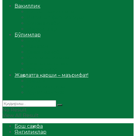
Аудио
Вакиллик
Вилоят вакиллиги
Имомлар фаолиятидан
Фиқҳ мактаби
Масжидлар
Бўлимлар
Фиқҳ
Рамазон
Савол-жавоб
Ислом ва иймон
Сийрат ва тарих
Ҳаж ва умра
Жаҳолатга қарши – маърифат!
Мақола
Видеомаъруза
Аудиомаъруза
No Result
View All Result
Бош саҳифа
Янгиликлар