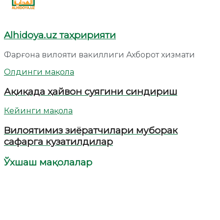
Alhidoya.uz таҳририяти
Фарғона вилояти вакиллиги Ахборот хизмати
Олдинги мақола
Ақиқада ҳайвон суягини синдириш
Кейинги мақола
Вилоятимиз зиёратчилари муборак
сафарга кузатилдилар
Ўхшаш мақолалар