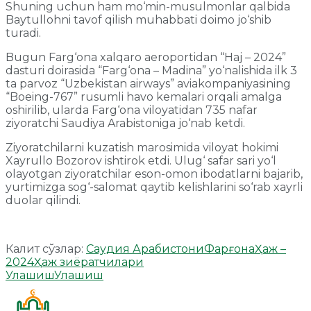
Shuning uchun ham mo‘min-musulmonlar qalbida
Baytullohni tavof qilish muhabbati doimo jo‘shib
turadi.
Bugun Farg‘ona xalqaro aeroportidan “Haj – 2024”
dasturi doirasida “Farg‘ona – Madina” yo‘nalishida ilk 3
ta parvoz “Uzbekistan airways” aviakompaniyasining
“Boeing-767” rusumli havo kemalari orqali amalga
oshirilib, ularda Farg‘ona viloyatidan 735 nafar
ziyoratchi Saudiya Arabistoniga jo‘nab ketdi.
Ziyoratchilarni kuzatish marosimida viloyat hokimi
Xayrullo Bozorov ishtirok etdi. Ulug‘ safar sari yo‘l
olayotgan ziyoratchilar eson-omon ibodatlarni bajarib,
yurtimizga sog‘-salomat qaytib kelishlarini so‘rab xayrli
duolar qilindi.
Калит сўзлар:
Саудия Арабистони
Фарғона
Ҳаж –
2024
Ҳаж зиёратчилари
Улашиш
Улашиш