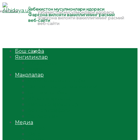
Бош саҳифа
Янгиликлар
Ўзбекистон
Жаҳон
Мақолалар
Мусулмоннинг одоби
Оилам – саодат масканим!
Таълим-тарбия
Ибратли ҳикоялар
Хислатли ҳикматлар
Аёллар саҳифаси
Саломатлик
Медиа
Видео
Фото