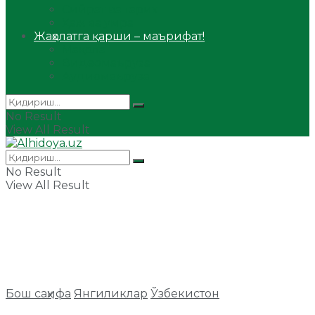
Сийрат ва тарих
Ҳаж ва умра
Жаҳолатга қарши – маърифат!
Мақола
Видеомаъруза
Аудиомаъруза
No Result
View All Result
No Result
View All Result
Бош саҳифа
Янгиликлар
Ўзбекистон