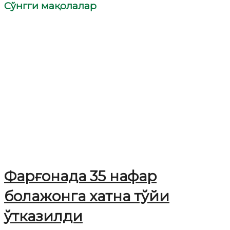
Сўнгги мақолалар
Фарғонада 35 нафар
болажонга хатна тўйи
ўтказилди