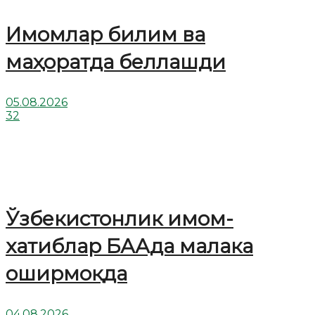
Имомлар билим ва
маҳоратда беллашди
05.08.2026
32
Ўзбекистонлик имом-
хатиблар БААда малака
оширмоқда
04.08.2026