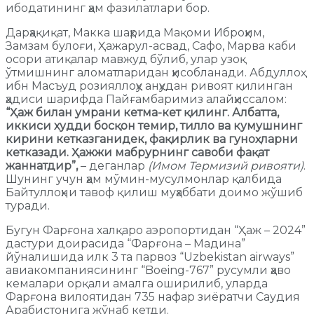
ибодатининг ҳам фазилатлари бор.
Дарҳақиқат, Макка шаҳрида Мақоми Иброҳим,
Замзам булоғи, Ҳажарул-асвад, Сафо, Марва каби
осори атиқалар мавжуд бўлиб, улар узоқ
ўтмишнинг аломатларидан ҳисобланади. Абдуллоҳ
ибн Масъуд розияллоҳу анҳудан ривоят қилинган
ҳадиси шарифда Пайғамбаримиз алайҳиссалом:
“Ҳаж билан умрани кетма-кет қилинг. Албатта,
иккиси худди босқон темир, тилло ва кумушнинг
кирини кетказганидек, фақирлик ва гуноҳларни
кетказади. Ҳажжи мабрурнинг савоби фақат
жаннатдир”,
– деганлар
(Имом Термизий ривояти)
.
Шунинг учун ҳам мўмин-мусулмонлар қалбида
Байтуллоҳни тавоф қилиш муҳаббати доимо жўшиб
туради.
Бугун Фарғона халқаро аэропортидан “Ҳаж – 2024”
дастури доирасида “Фарғона – Мадина”
йўналишида илк 3 та парвоз “Uzbekistan airways”
авиакомпаниясининг “Boeing-767” русумли ҳаво
кемалари орқали амалга оширилиб, уларда
Фарғона вилоятидан 735 нафар зиёратчи Саудия
Арабистонига жўнаб кетди.