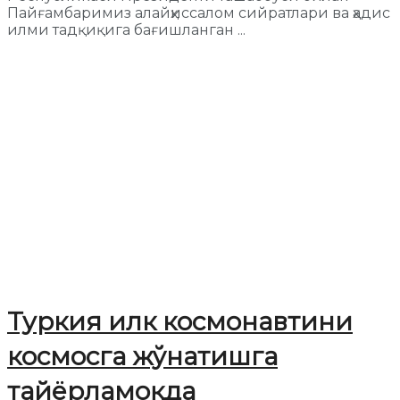
Пайғамбаримиз алайҳиссалом сийратлари ва ҳадис
илми тадқиқига бағишланган ...
Туркия илк космонавтини
космосга жўнатишга
тайёрламоқда