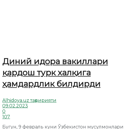
Диний идора вакиллари
қардош турк халқига
ҳамдардлик билдирди
Alhidoya.uz таҳририяти
09.02.2023
0
107
Бугун, 9 февраль куни Ўзбекистон мусулмонлари