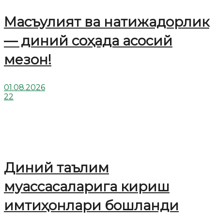
Масъулият ва натижадорлик
— диний соҳада асосий
мезон!
01.08.2026
22
Диний таълим
муассасаларига кириш
имтиҳонлари бошланди