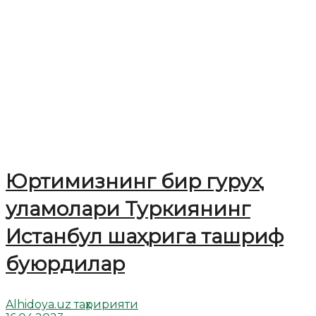
Юртимизнинг бир гуруҳ
уламолари Туркиянинг
Истанбул шаҳрига ташриф
буюрдилар
Alhidoya.uz таҳририяти