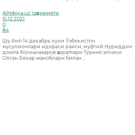
Alhidoya.uz таҳририяти
15.12.2021
0
84
Шу йил 14 декабрь куни Ўзбекистон
мусулмонлари идораси раиси, муфтий Нуриддин
домла Холиқназаров ҳазратлари Туркия элчиси
Олган Бекар жаноблари билан ...