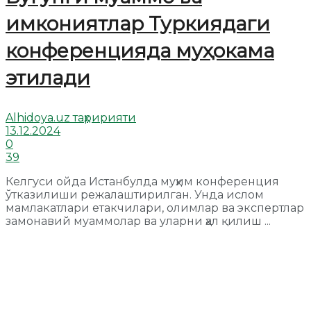
имкониятлар Туркиядаги
конференцияда муҳокама
этилади
Alhidoya.uz таҳририяти
13.12.2024
0
39
Келгуси ойда Истанбулда муҳим конференция
ўтказилиши режалаштирилган. Унда ислом
мамлакатлари етакчилари, олимлар ва экспертлар
замонавий муаммолар ва уларни ҳал қилиш ...