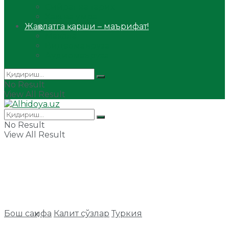
Сийрат ва тарих
Ҳаж ва умра
Жаҳолатга қарши – маърифат!
Мақола
Видеомаъруза
Аудиомаъруза
No Result
View All Result
No Result
View All Result
Бош саҳифа
Калит сўзлар
Туркия