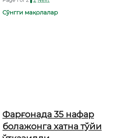
Page 1 of 2
1
2
Next
Сўнгги мақолалар
Фарғонада 35 нафар
болажонга хатна тўйи