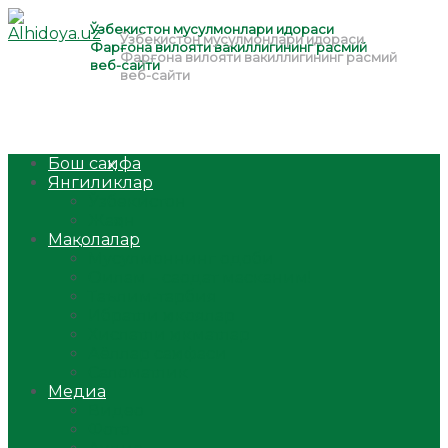
Бош саҳифа
Янгиликлар
Ўзбекистон
Жаҳон
Мақолалар
Мусулмоннинг одоби
Оилам – саодат масканим!
Таълим-тарбия
Ибратли ҳикоялар
Хислатли ҳикматлар
Аёллар саҳифаси
Саломатлик
Медиа
Видео
Фото