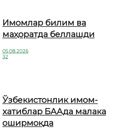
Имомлар билим ва
маҳоратда беллашди
05.08.2026
32
Ўзбекистонлик имом-
хатиблар БААда малака
оширмоқда