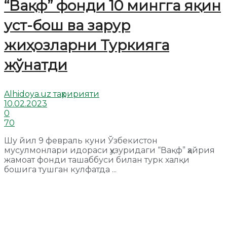
“Вақф” фонди 10 мингга яқин
уст-бош ва зарур
жиҳозларни Туркияга
жўнатди
Alhidoya.uz таҳририяти
10.02.2023
0
70
Шу йил 9 февраль куни Ўзбекистон
мусулмонлари идораси ҳузуридаги “Вақф” ҳайрия
жамоат фонди ташаббуси билан турк халқи
бошига тушган кулфатда ...