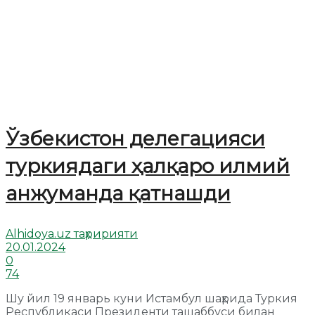
Ўзбекистон делегацияси
туркиядаги ҳалқаро илмий
анжуманда қатнашди
Alhidoya.uz таҳририяти
20.01.2024
0
74
Шу йил 19 январь куни Истамбул шаҳрида Туркия
Республикаси Президенти ташаббуси билан