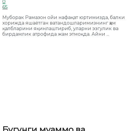
0
65
Муборак Рамазон ойи нафақат юртимизда, балки
хорижда яшаётган ватандошларимизнинг ҳам
қалбларини яқинлаштириб, уларни эзгулик ва
бирдамлик атрофида жам этмоқда. Айни ...
Бугунги муаммо ва