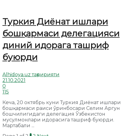
Туркия Диёнат ишлари
бошқармаси делегацияси
диний идорага ташриф
буюрди
Alhidoya.uz таҳририяти
21.10.2021
0
115
Кеча, 20 октябрь куни Туркия Диёнат ишлари
бошқармаси раиси ўринбосари Селим Аргун
бошчилигидаги делегация Ўзбекистон
мусулмонлари идорасига ташриф буюрди.
Мартабали ...