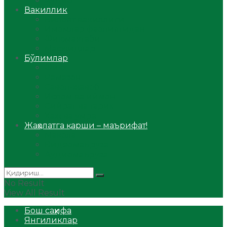
Аудио
Вакиллик
Вилоят вакиллиги
Имомлар фаолиятидан
Фиқҳ мактаби
Масжидлар
Бўлимлар
Фиқҳ
Рамазон
Савол-жавоб
Ислом ва иймон
Сийрат ва тарих
Ҳаж ва умра
Жаҳолатга қарши – маърифат!
Мақола
Видеомаъруза
Аудиомаъруза
No Result
View All Result
Бош саҳифа
Янгиликлар