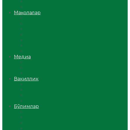
Ўзбекистон
Жаҳон
Мақолалар
Мусулмоннинг одоби
Оилам – саодат масканим!
Таълим-тарбия
Ибратли ҳикоялар
Хислатли ҳикматлар
Аёллар саҳифаси
Саломатлик
Медиа
Видео
Фото
Аудио
Вакиллик
Вилоят вакиллиги
Имомлар фаолиятидан
Фиқҳ мактаби
Масжидлар
Бўлимлар
Фиқҳ
Рамазон
Савол-жавоб
Ислом ва иймон