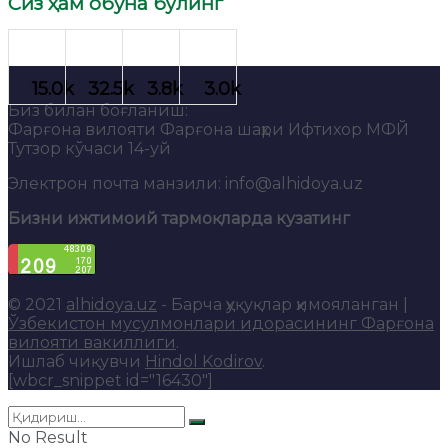
Сиз ҳам обуна бўлинг
Биз билан боғланиш:
Фарғона вилояти Фарғона шаҳри Ифтихор МФЙ
Тутзор кўчаси 14-уй
Электрон почта манзили: info@alhidoya.uz
Бизни ижтимоий тармоқларда кузатинг
© 2021
alhidoya.uz
- Барча ҳуқуқлар ҳимояланган |
Ўзбекистон мусулмонлари идорасининг Фарғона
вилояти вакиллиги
.
Ишлаб чиқувчи
Hindol Kodirov
.
[wbcr_snippet id="16430"]
No Result