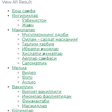
View All Result
Бош саҳифа
Янгиликлар
Ўзбекистон
Жаҳон
Мақолалар
Мусулмоннинг одоби
Оилам – саодат масканим!
Таълим-тарбия
Ибратли ҳикоялар
Хислатли ҳикматлар
Аёллар саҳифаси
Саломатлик
Медиа
Видео
Фото
Аудио
Вакиллик
Вилоят вакиллиги
Имомлар фаолиятидан
Фиқҳ мактаби
Масжидлар
Бўлимлар