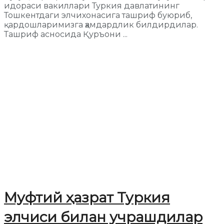
идораси вакиллари Туркия давлатининг
Тошкентдаги элчихонасига ташриф буюриб,
қардошларимизга ҳамдардлик билдирдилар.
Ташриф асносида Қуръони ...
Муфтий ҳазрат Туркия
элчиси билан учрашдилар