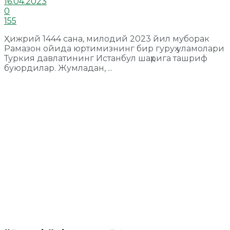
16.04.2023
0
155
Ҳижрий 1444 сана, милодий 2023 йил муборак
Рамазон ойида юртимизнинг бир гуруҳ уламолари
Туркия давлатининг Истанбул шаҳрига ташриф
буюрдилар. Жумладан, ...