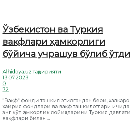
Ўзбекистон ва Туркия
вақфлари ҳамкорлиги
бўйича учрашув бўлиб ўтди
Alhidoya.uz таҳририяти
13.07.2023
0
72
"Вақф" фонди ташкил этилгандан бери, халқаро
хайрия фондлари ва вақф ташкилотлари ичида
энг кўп ҳамкорлик лойиҳаларини Туркия давлати
вақфлари билан ...