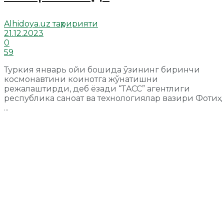
Alhidoya.uz таҳририяти
21.12.2023
0
59
Туркия январь ойи бошида ўзининг биринчи
космонавтини коинотга жўнатишни
режалаштирди, деб ёзади “ТAСС” агентлиги
республика саноат ва технологиялар вазири Фотиҳ
...