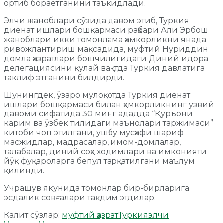
ортиб бораётганини таъкидлади.
Элчи жаноблари сўзида давом этиб, Туркия
диёнат ишлари бошқармаси раҳбари Али Эрбош
жаноблари икки томонлама ҳамкорликни янада
ривожлантириш мақсадида, муфтий Нуриддин
домла ҳазратлари бошчилигидаги Диний идора
делегациясини қулай вақтда Туркия давлатига
таклиф этганини билдирди.
Шунингдек, ўзаро мулоқотда Туркия диёнат
ишлари бошқармаси билан ҳамкорликнинг узвий
давоми сифатида 30 минг ададда “Қуръони
карим ва ўзбек тилидаги маънолари таржимаси”
китоби чоп этилгани, ушбу мусҳафи шариф
масжидлар, мадрасалар, имом-домлалар,
талабалар, диний соҳа ходимлари ва имконияти
йўқ фуқароларга бепул тарқатилгани маълум
қилинди.
Учрашув якунида томонлар бир-бирларига
эсдалик совғалари тақдим этдилар.
Калит сўзлар:
муфтий ҳазрат
Туркия
элчи