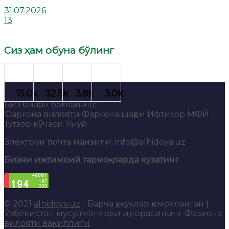
31.07.2026
13
Сиз ҳам обуна бўлинг
Биз билан боғланиш:
Фарғона вилояти Фарғона шаҳри Ифтихор МФЙ
Тутзор кўчаси 14-уй
Электрон почта манзили: info@alhidoya.uz
Бизни ижтимоий тармоқларда кузатинг
© 2021
alhidoya.uz
- Барча ҳуқуқлар ҳимояланган |
Ўзбекистон мусулмонлари идорасининг Фарғона
вилояти вакиллиги
.