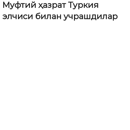
Муфтий ҳазрат Туркия
элчиси билан учрашдилар