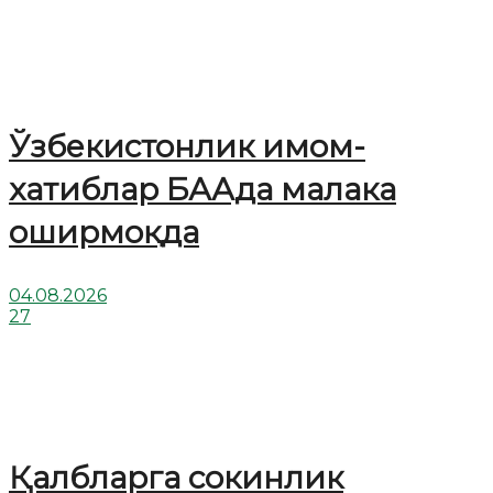
Ўзбекистонлик имом-
хатиблар БААда малака
оширмоқда
04.08.2026
27
Қалбларга сокинлик