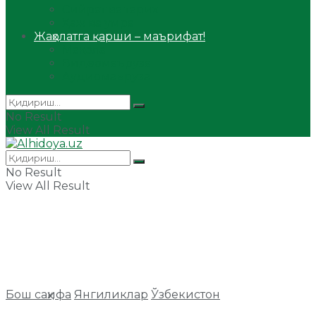
Сийрат ва тарих
Ҳаж ва умра
Жаҳолатга қарши – маърифат!
Мақола
Видеомаъруза
Аудиомаъруза
No Result
View All Result
No Result
View All Result
Бош саҳифа
Янгиликлар
Ўзбекистон