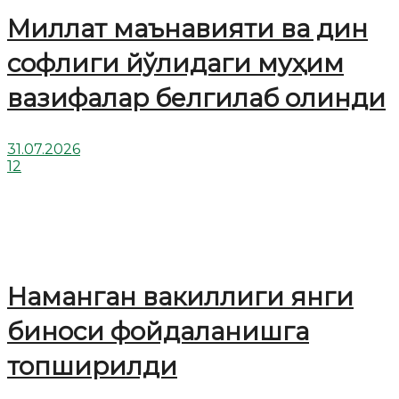
Миллат маънавияти ва дин
софлиги йўлидаги муҳим
вазифалар белгилаб олинди
31.07.2026
12
Наманган вакиллиги янги
биноси фойдаланишга
топширилди