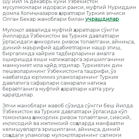
Шу йил 14 декабрь куни Ўзбекистон
мусулмонлари идораси раиси, муфтий Нуриддин
домла Холиқназаров ҳазратлари Туркия элчиси
Олган Бекар жаноблари билан
учрашдилар
.
Мулоқот аввалида муфтий ҳазратлари сўнгги
йилларда Ўзбекистон ва Туркия давлатлари
ўртасидаги ҳамкорлик ривож топаётгани, айниқса,
диний-маърифий адабиётларни нашр этиш,
биргаликда хайрия тадбирларини амалга
оширишда яхши натижаларга эришилганини
мамнуният ила қайд этдилар. Туркиялик дин
пешволарининг Ўзбекистонга ташрифи, ўз
навбатида юртимиз уламоларининг Туркия
давлатига сафарлари самарали натижа
бераётганига муфтий ҳазратлари катта урғу
қаратдилар.
Элчи жаноблари жавоб сўзида сўнгги беш йилда
Ўзбекистон ва Туркия давлатлари ўртасида кўп
томонлама ҳамкорлик ривож топаётгани, сиёсий,
иқтисодий ва ижтимоий соҳаларда манфаатли
келишувларга эришилгани, айниқса, диний
соҳадаги уламолар мулоқотларининг салмоғи