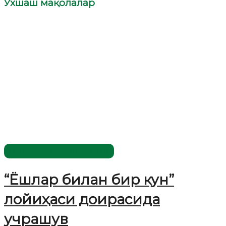
Ўхшаш мақолалар
Имомлар фаолиятидан
“Ёшлар билан бир кун”
лойиҳаси доирасида
учрашув