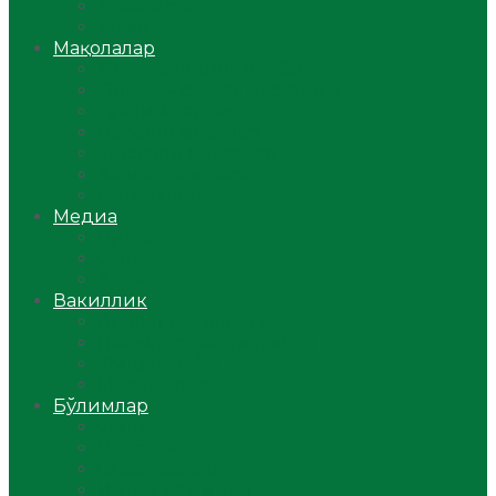
Ўзбекистон
Жаҳон
Мақолалар
Мусулмоннинг одоби
Оилам – саодат масканим!
Таълим-тарбия
Ибратли ҳикоялар
Хислатли ҳикматлар
Аёллар саҳифаси
Саломатлик
Медиа
Видео
Фото
Аудио
Вакиллик
Вилоят вакиллиги
Имомлар фаолиятидан
Фиқҳ мактаби
Масжидлар
Бўлимлар
Фиқҳ
Рамазон
Савол-жавоб
Ислом ва иймон