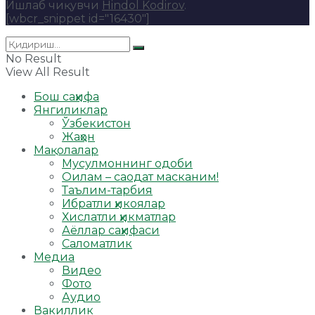
Ишлаб чиқувчи
Hindol Kodirov
.
[wbcr_snippet id="16430"]
No Result
View All Result
Бош саҳифа
Янгиликлар
Ўзбекистон
Жаҳон
Мақолалар
Мусулмоннинг одоби
Оилам – саодат масканим!
Таълим-тарбия
Ибратли ҳикоялар
Хислатли ҳикматлар
Аёллар саҳифаси
Саломатлик
Медиа
Видео
Фото
Аудио
Вакиллик