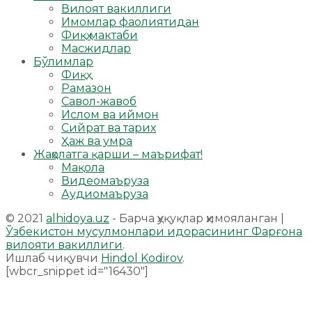
Вилоят вакиллиги
Имомлар фаолиятидан
Фиқҳ мактаби
Масжидлар
Бўлимлар
Фиқҳ
Рамазон
Савол-жавоб
Ислом ва иймон
Сийрат ва тарих
Ҳаж ва умра
Жаҳолатга қарши – маърифат!
Мақола
Видеомаъруза
Аудиомаъруза
© 2021
alhidoya.uz
- Барча ҳуқуқлар ҳимояланган |
Ўзбекистон мусулмонлари идорасининг Фарғона
вилояти вакиллиги
.
Ишлаб чиқувчи
Hindol Kodirov
.
[wbcr_snippet id="16430"]