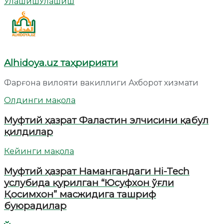
Улашиш
Улашиш
Alhidoya.uz таҳририяти
Фарғона вилояти вакиллиги Ахборот хизмати
Олдинги мақола
Муфтий ҳазрат Фаластин элчисини қабул
қилдилар
Кейинги мақола
Муфтий ҳазрат Намангандаги Hi-Tech
услубида қурилган “Юсуфхон ўғли
Қосимхон” масжидига ташриф
буюрадилар