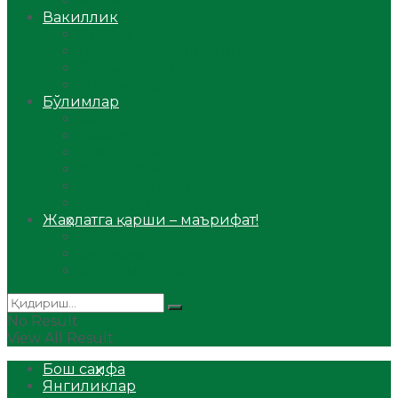
Аудио
Вакиллик
Вилоят вакиллиги
Имомлар фаолиятидан
Фиқҳ мактаби
Масжидлар
Бўлимлар
Фиқҳ
Рамазон
Савол-жавоб
Ислом ва иймон
Сийрат ва тарих
Ҳаж ва умра
Жаҳолатга қарши – маърифат!
Мақола
Видеомаъруза
Аудиомаъруза
No Result
View All Result
Бош саҳифа
Янгиликлар