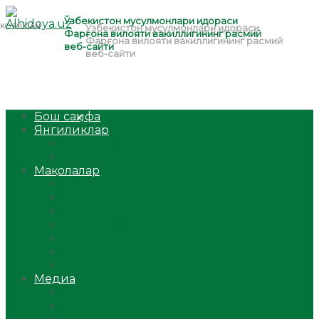
Бош саҳифа
Янгиликлар
Ўзбекистон
Жаҳон
Мақолалар
Мусулмоннинг одоби
Оилам – саодат масканим!
Таълим-тарбия
Ибратли ҳикоялар
Хислатли ҳикматлар
Аёллар саҳифаси
Саломатлик
Медиа
Видео
Фото