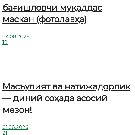
бағишловчи муқаддас
маскан (фотолавҳа)
04.08.2026
18
Масъулият ва натижадорлик
— диний соҳада асосий
мезон!
01.08.2026
21