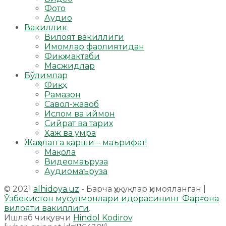
Фото
Аудио
Вакиллик
Вилоят вакиллиги
Имомлар фаолиятидан
Фиқҳ мактаби
Масжидлар
Бўлимлар
Фиқҳ
Рамазон
Савол-жавоб
Ислом ва иймон
Сийрат ва тарих
Ҳаж ва умра
Жаҳолатга қарши – маърифат!
Мақола
Видеомаъруза
Аудиомаъруза
© 2021
alhidoya.uz
- Барча ҳуқуқлар ҳимояланган |
Ўзбекистон мусулмонлари идорасининг Фарғона
вилояти вакиллиги
.
Ишлаб чиқувчи
Hindol Kodirov
.