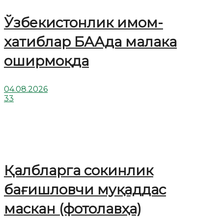
Ўзбекистонлик имом-
хатиблар БААда малака
оширмоқда
04.08.2026
33
Қалбларга сокинлик
бағишловчи муқаддас
маскан (фотолавҳа)