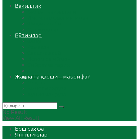
Аудио
Вакиллик
Вилоят вакиллиги
Имомлар фаолиятидан
Фиқҳ мактаби
Масжидлар
Бўлимлар
Фиқҳ
Рамазон
Савол-жавоб
Ислом ва иймон
Сийрат ва тарих
Ҳаж ва умра
Жаҳолатга қарши – маърифат!
Мақола
Видеомаъруза
Аудиомаъруза
No Result
View All Result
Бош саҳифа
Янгиликлар