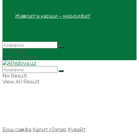
Сийрат ва тарих
Ҳаж ва умра
Жаҳолатга қарши – маърифат!
Мақола
Видеомаъруза
Аудиомаъруза
No Result
View All Result
No Result
View All Result
Бош саҳифа
Калит сўзлар
Кувайт