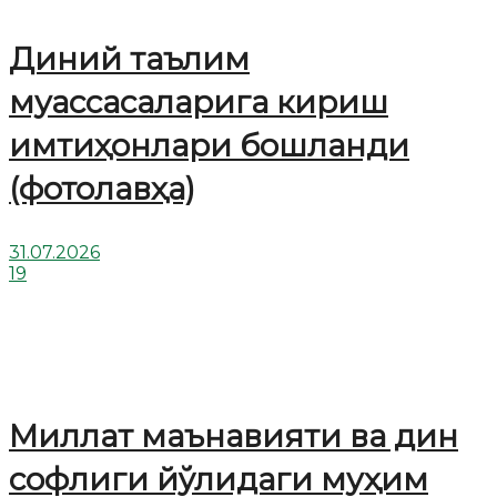
Диний таълим
муассасаларига кириш
имтиҳонлари бошланди
(фотолавҳа)
31.07.2026
19
Миллат маънавияти ва дин
софлиги йўлидаги муҳим