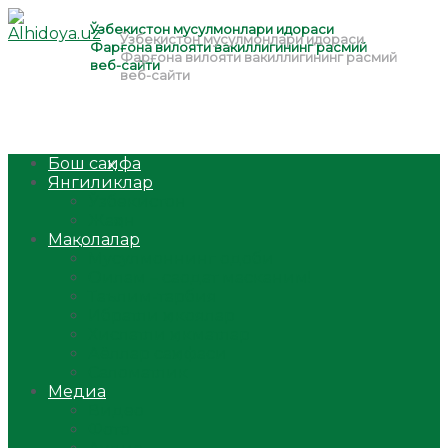
Бош саҳифа
Янгиликлар
Ўзбекистон
Жаҳон
Мақолалар
Мусулмоннинг одоби
Оилам – саодат масканим!
Таълим-тарбия
Ибратли ҳикоялар
Хислатли ҳикматлар
Аёллар саҳифаси
Саломатлик
Медиа
Видео
Фото