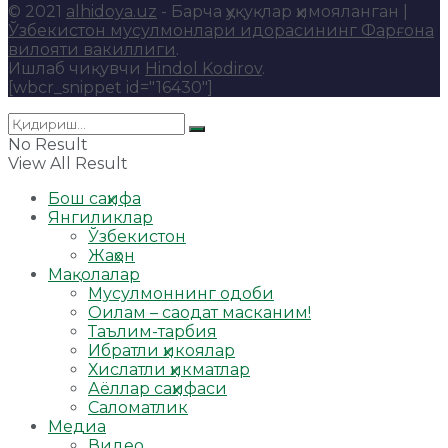
© 2021
alhidoya.uz
- Барча ҳуқуқлар ҳимояланган |
Ўзбекистон мусулмонлари идорасининг Фарғона
вилояти вакиллиги
.
Ишлаб чиқувчи
Hindol Kodirov
.
[wbcr_snippet id="16430"]
No Result
View All Result
Бош саҳифа
Янгиликлар
Ўзбекистон
Жаҳон
Мақолалар
Мусулмоннинг одоби
Оилам – саодат масканим!
Таълим-тарбия
Ибратли ҳикоялар
Хислатли ҳикматлар
Аёллар саҳифаси
Саломатлик
Медиа
Видео