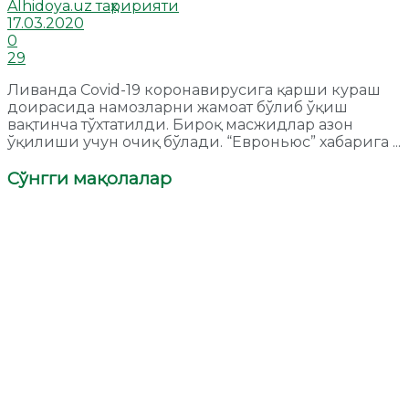
Alhidoya.uz таҳририяти
17.03.2020
0
29
Ливанда Сovid-19 коронавирусига қарши кураш
доирасида намозларни жамоат бўлиб ўқиш
вақтинча тўхтатилди. Бироқ масжидлар азон
ўқилиши учун очиқ бўлади. “Евроньюс” хабарига ...
Сўнгги мақолалар