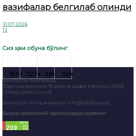
вазифалар белгилаб олинди
31.07.2026
13
Сиз ҳам обуна бўлинг
Биз билан боғланиш:
Фарғона вилояти Фарғона шаҳри Ифтихор МФЙ
Тутзор кўчаси 14-уй
Электрон почта манзили: info@alhidoya.uz
Бизни ижтимоий тармоқларда кузатинг