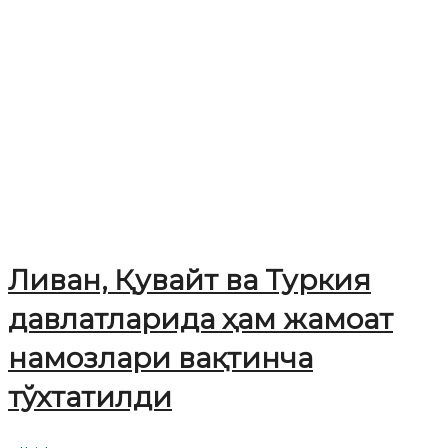
Ливан, Қувайт ва Туркия
давлатларида ҳам жамоат
намозлари вақтинча
тўхтатилди