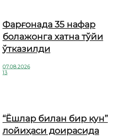
Фарғонада 35 нафар
болажонга хатна тўйи
ўтказилди
07.08.2026
13
“Ёшлар билан бир кун”
лойиҳаси доирасида