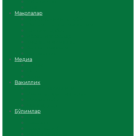
Ўзбекистон
Жаҳон
Мақолалар
Мусулмоннинг одоби
Оилам – саодат масканим!
Таълим-тарбия
Ибратли ҳикоялар
Хислатли ҳикматлар
Аёллар саҳифаси
Саломатлик
Медиа
Видео
Фото
Аудио
Вакиллик
Вилоят вакиллиги
Имомлар фаолиятидан
Фиқҳ мактаби
Масжидлар
Бўлимлар
Фиқҳ
Рамазон
Савол-жавоб
Ислом ва иймон