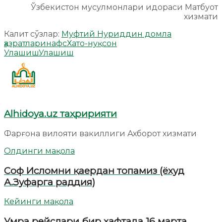
Ўзбекистон мусулмонлари идораси Матбуот
хизмати
Калит сўзлар:
Муфтий Нуриддин домла
ҳазратлари
нафс
Хато-нуқсон
Улашиш
Улашиш
Alhidoya.uz таҳририяти
Фарғона вилояти вакиллиги Ахборот хизмати
Олдинги мақола
Соф Исломни қаердан топамиз (ёхуд
А.Зуфарга раддия)
Кейинги мақола
Умра рейслари бир ҳафтада 16 марта