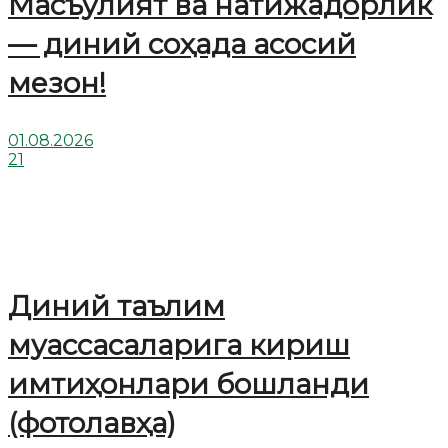
Масъулият ва натижадорлик
— диний соҳада асосий
мезон!
01.08.2026
21
Диний таълим
муассасаларига кириш
имтиҳонлари бошланди
(фотолавҳа)