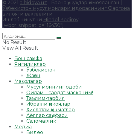
© 2021
alhidoya.uz
- Барча ҳуқуқлар ҳимояланган |
Ўзбекистон мусулмонлари идорасининг Фарғона
вилояти вакиллиги
.
Ишлаб чиқувчи
Hindol Kodirov
.
[wbcr_snippet id="16430"]
No Result
View All Result
Бош саҳифа
Янгиликлар
Ўзбекистон
Жаҳон
Мақолалар
Мусулмоннинг одоби
Оилам – саодат масканим!
Таълим-тарбия
Ибратли ҳикоялар
Хислатли ҳикматлар
Аёллар саҳифаси
Саломатлик
Медиа
Видео