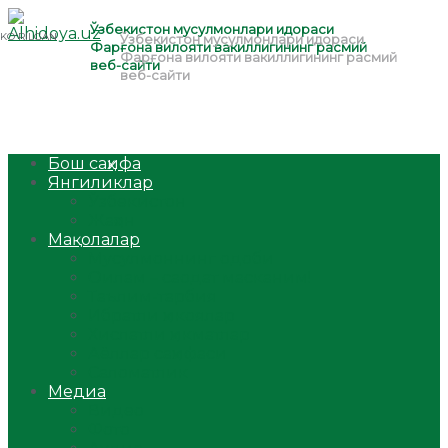
Бош саҳифа
Янгиликлар
Ўзбекистон
Жаҳон
Мақолалар
Мусулмоннинг одоби
Оилам – саодат масканим!
Таълим-тарбия
Ибратли ҳикоялар
Хислатли ҳикматлар
Аёллар саҳифаси
Саломатлик
Медиа
Видео
Фото