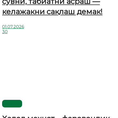
сувни, табиатни асраш —
келажакни сақлаш демак!
01.07.2026
30
Видео