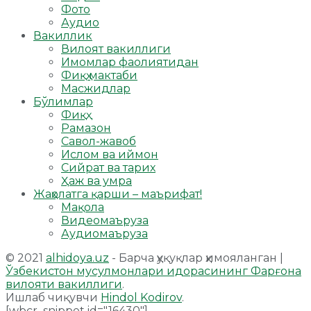
Фото
Аудио
Вакиллик
Вилоят вакиллиги
Имомлар фаолиятидан
Фиқҳ мактаби
Масжидлар
Бўлимлар
Фиқҳ
Рамазон
Савол-жавоб
Ислом ва иймон
Сийрат ва тарих
Ҳаж ва умра
Жаҳолатга қарши – маърифат!
Мақола
Видеомаъруза
Аудиомаъруза
© 2021
alhidoya.uz
- Барча ҳуқуқлар ҳимояланган |
Ўзбекистон мусулмонлари идорасининг Фарғона
вилояти вакиллиги
.
Ишлаб чиқувчи
Hindol Kodirov
.
[wbcr_snippet id="16430"]