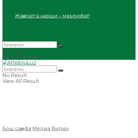
Сийрат ва тарих
Ҳаж ва умра
Жаҳолатга қарши – маърифат!
Мақола
Видеомаъруза
Аудиомаъруза
No Result
View All Result
No Result
View All Result
Бош саҳифа
Медиа
Видео