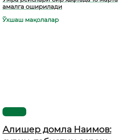
амалга оширилади
Ўхшаш мақолалар
Видео
Алишер домла Наимов: