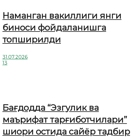
Наманган вакиллиги янги
биноси фойдаланишга
топширилди
31.07.2026
13
Бағдодда “Эзгулик ва
маърифат тарғиботчилари”
шиори остида сайёр тадбир