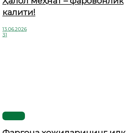
Ҳалол меҳнат – фаровонлик
калити!
13.06.2026
31
Видео
Фарғона ҳожиларининг илк