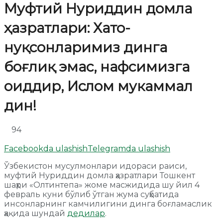
Муфтий Нуриддин домла
ҳазратлари: Хато-
нуқсонларимиз динга
боғлиқ эмас, нафсимизга
оиддир, Ислом мукаммал
дин!
94
Facebookda ulashish
Telegramda ulashish
Ўзбекистон мусулмонлари идораси раиси,
муфтий Нуриддин домла ҳазратлари Тошкент
шаҳри «Олтинтепа» жоме масжидида шу йил 4
февраль куни бўлиб ўтган жума суҳбатида
инсонларнинг камчилигини динга боғламаслик
ҳақида шундай
дедилар
.