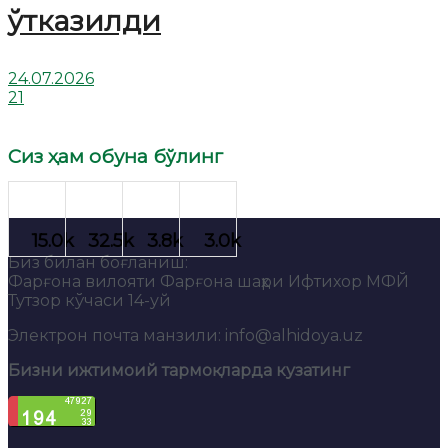
ўтказилди
24.07.2026
21
Сиз ҳам обуна бўлинг
Биз билан боғланиш:
Фарғона вилояти Фарғона шаҳри Ифтихор МФЙ
Тутзор кўчаси 14-уй
Электрон почта манзили: info@alhidoya.uz
Бизни ижтимоий тармоқларда кузатинг