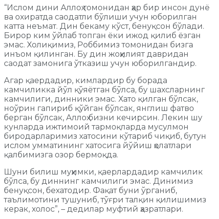
“Ислом дини Аллоҳ томонидан ҳар бир инсон дунё
ва охиратда саодатли бўлиши учун юборилган
катта неъмат. Дин бекаму кўст, бенуқсон бўлади.
Бирор ким ўйлаб топган ёки ижод қилиб ёзган
эмас. Холиқимиз, Роббимиз томонидан бизга
инъом қилинган. Бу дин жоҳилият давридан
саодат замонига ўтказиш учун юборилгандир.
Агар қаердадир, кимлардир бу борада
камчиликка йўл қўяётган бўлса, бу шахсларнинг
камчилиги, динники эмас. Хато қилган бўлсак,
ноўрин гапириб қўйган бўлсак, янглиш фатво
берган бўлсак, Аллоҳ бизни кечирсин. Лекин шу
кунларда ижтимоий тармоқларда мусулмон
биродарларимиз хатосини кўтариб чиқиб, бутун
ислом умматининг хатосига йўйиш ҳолатлари
қалбимизга озор бермоқда.
Шуни билиш муҳимки, қаерлардадир камчилик
бўлса, бу диннинг камчилиги эмас. Динимиз
бенуқсон, бехатодир. Фақат буни ўрганиб,
таълимотини тушуниб, тўғри талқин қилишимиз
керак, холос”, – дедилар муфтий ҳазратлари.