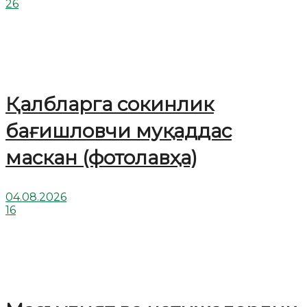
26
Қалбларга сокинлик
бағишловчи муқаддас
маскан (фотолавҳа)
04.08.2026
16