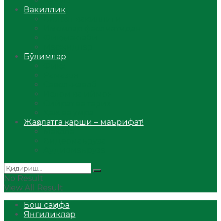
Аудио
Вакиллик
Вилоят вакиллиги
Имомлар фаолиятидан
Фиқҳ мактаби
Масжидлар
Бўлимлар
Фиқҳ
Рамазон
Савол-жавоб
Ислом ва иймон
Сийрат ва тарих
Ҳаж ва умра
Жаҳолатга қарши – маърифат!
Мақола
Видеомаъруза
Аудиомаъруза
No Result
View All Result
Бош саҳифа
Янгиликлар