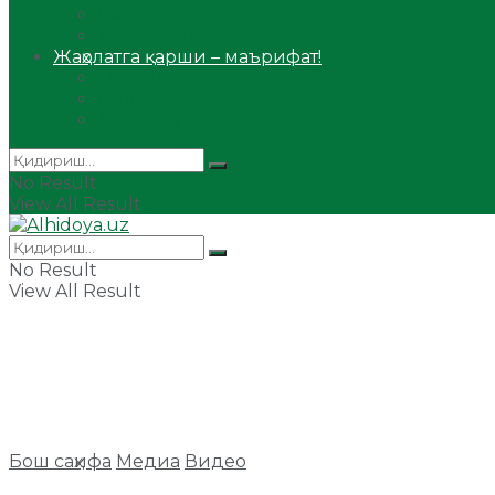
Сийрат ва тарих
Ҳаж ва умра
Жаҳолатга қарши – маърифат!
Мақола
Видеомаъруза
Аудиомаъруза
No Result
View All Result
No Result
View All Result
Бош саҳифа
Медиа
Видео