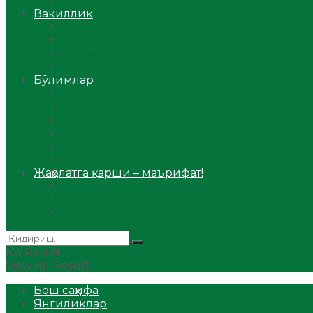
Аудио
Вакиллик
Вилоят вакиллиги
Имомлар фаолиятидан
Фиқҳ мактаби
Масжидлар
Бўлимлар
Фиқҳ
Рамазон
Савол-жавоб
Ислом ва иймон
Сийрат ва тарих
Ҳаж ва умра
Жаҳолатга қарши – маърифат!
Мақола
Видеомаъруза
Аудиомаъруза
No Result
View All Result
Бош саҳифа
Янгиликлар