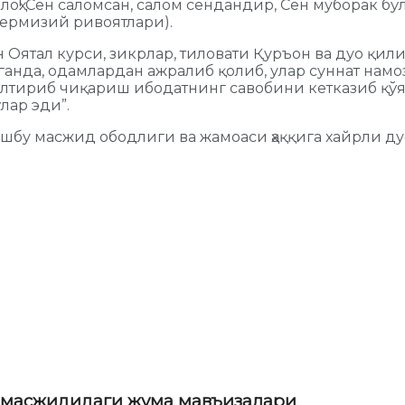
оҳ! Сен саломсан, салом сендандир, Сен муборак бў
ермизий ривоятлари).
 Оятал курси, зикрлар, тиловати Қуръон ва дуо қили
анда, одамлардан ажралиб қолиб, улар суннат намо
лтириб чиқариш ибодатнинг савобини кетказиб қўяд
лар эди”.
ушбу масжид ободлиги ва жамоаси ҳаққига хайрли д
» масжидидаги жума мавъизалари