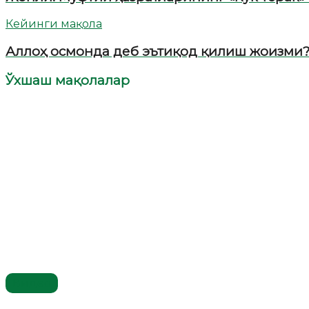
Кейинги мақола
Аллоҳ осмонда деб эътиқод қилиш жоизми
Ўхшаш мақолалар
Видео