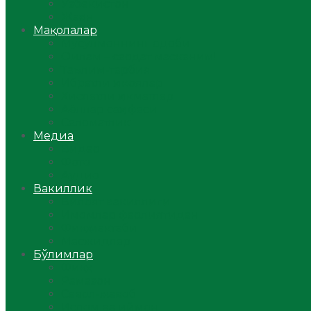
Ўзбекистон
Жаҳон
Мақолалар
Мусулмоннинг одоби
Оилам – саодат масканим!
Таълим-тарбия
Ибратли ҳикоялар
Хислатли ҳикматлар
Аёллар саҳифаси
Саломатлик
Медиа
Видео
Фото
Аудио
Вакиллик
Вилоят вакиллиги
Имомлар фаолиятидан
Фиқҳ мактаби
Масжидлар
Бўлимлар
Фиқҳ
Рамазон
Савол-жавоб
Ислом ва иймон