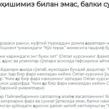
оҳишимиз билан эмас, балки 
 идораси раиси, муфтий Нуриддин домла ҳазратлар
 Тошкент туманидаги “Кўк терак” жомесига ташриф 
они каримдаги энг буюк оят” (Оятал курсининг фаз
т, ҳадис ва уламолар сўзлари асосида тафсирини айти
ойдалари ҳақида сўзлаб, жумладан бундай дедилар:
лайди. Ҳар бир фарз намоздан кейин Оятал курсини
р: “Ким ҳар бир фарз намознинг ортидан Оятал курс
диси шарифда: “Ким ҳар бир фарз намозидан кейин О
бароний ривоятлари).
 Пайғамбаримиз саллаллоҳу алайҳи васалламнинг биз
зикрларни фарз ва суннат ўртасида эмас, балки н
ган қуйидаги ҳадисни далил қилиб келтиришган:“На