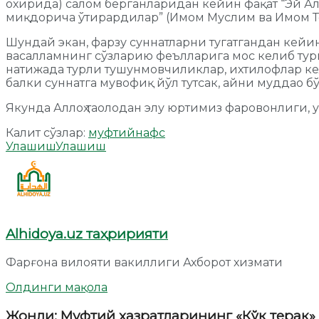
охирида) салом берганларидан кейин фақат “Эй Алл
миқдорича ўтирардилар” (Имом Муслим ва Имом Т
Шундай экан, фарзу суннатларни тугатгандан кейин
васалламнинг сўзларию феълларига мос келиб тург
натижада турли тушунмовчиликлар, ихтилофлар ке
балки суннатга мувофиқ йўл тутсак, айни муддао бў
Якунда Аллоҳ таолодан элу юртимиз фаровонлиги, 
Калит сўзлар:
муфтий
нафс
Улашиш
Улашиш
Alhidoya.uz таҳририяти
Фарғона вилояти вакиллиги Ахборот хизмати
Олдинги мақола
Жонли: Муфтий ҳазратларининг «Кўк терак