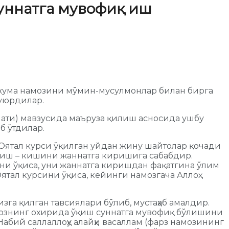
суннатга мувофиқ иш
и жума намозини мўмин-мусулмонлар билан бирга
буюрдилар.
илати) мавзусида маъруза қилиш асносида ушбу
б ўтдилар.
 “Оятал курси ўқилган уйдан жину шайтолар қочади
 ўқиш – кишини жаннатга киришига сабабдир.
ини ўқиса, уни жаннатга киришдан фақатгина ўлим
ятал курсини ўқиса, кейинги намозгача Аллоҳ
га қилган тавсиялари бўлиб, мустаҳаб амалдир.
амознинг охирида ўқиш суннатга мувофиқ бўлишини
бий саллаллоҳу алайҳи васаллам (фарз намозининг