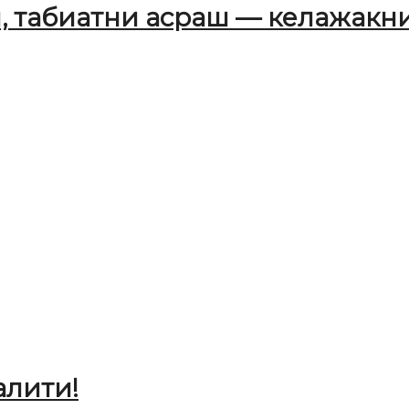
, табиатни асраш — келажакни
алити!