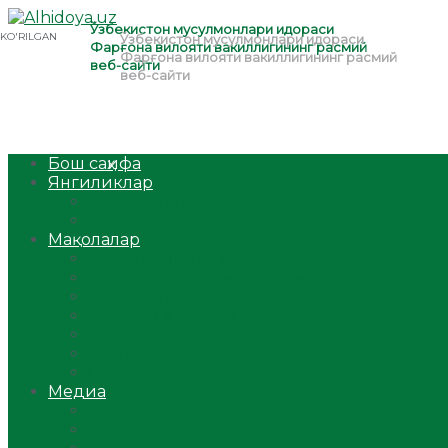
Бош саҳифа
Янгиликлар
Ўзбекистон
Жаҳон
Мақолалар
Мусулмоннинг одоби
Оилам – саодат масканим!
Таълим-тарбия
Ибратли ҳикоялар
Хислатли ҳикматлар
Аёллар саҳифаси
Саломатлик
Медиа
Видео
Фото