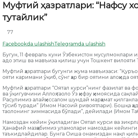
Муфтий ҳазратлари: “Нафсу х
тутайлик”
77
Facebookda ulashish
Telegramda ulashish
Бугун, 11 февраль куни Ўзбекистон мусулмонлари
адо этиш ва мавъиза қилиш учун Тошкент вилояти
Муфтий ҳазратлари бугунги жума мавъизаси: “Қуръ
ояти каримани ўқиб, сўнг ҳар бир оятини алоҳида оя
Муфтий ҳазратлари “Оятал курси”нинг фазилат ва ф
ва ўқигувчини Аллоҳ таоло Ўз ҳифзу ҳимоясида сақ
Расулимиз алайҳиссалом шундай марҳамат қилганла
тўсиб туради” (Имом Насоий ривоятлари). Бошқа ҳа
таолонинг зиммасида бўлади”, дейилади (Имом Та
Намоздан кейин ўқиладиган Оятал курси ва зикрлар
Ҳанафий мазҳабимиз уламолари намоздан кейинги 
таъкидлайдилар. Бунга Оиша онамиздан нақл қилин