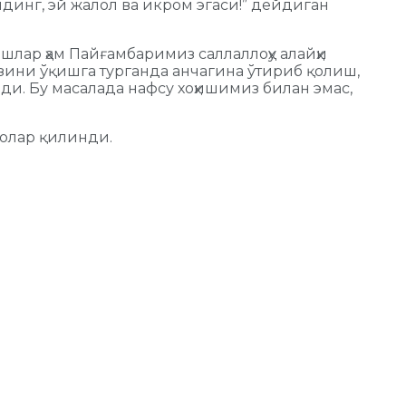
лдинг, эй жалол ва икром эгаси!” дейдиган
шлар ҳам Пайғамбаримиз саллаллоҳу алайҳи
зини ўқишга турганда анчагина ўтириб қолиш,
и. Бу масалада нафсу хоҳишимиз билан эмас,
уолар қилинди.