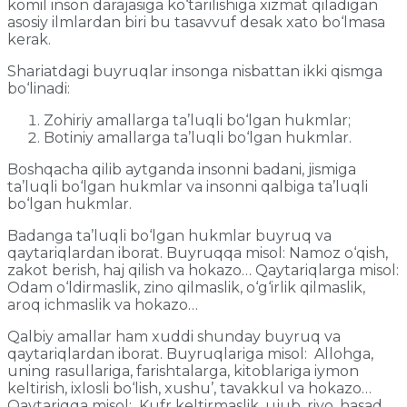
komil inson darajasiga ko‘tarilishiga xizmat qiladigan
asosiy ilmlardan biri bu tasavvuf desak xato bo‘lmasa
kerak.
Shariatdagi buyruqlar insonga nisbattan ikki qismga
bo‘linadi:
Zohiriy amallarga ta’luqli bo‘lgan hukmlar;
Botiniy amallarga ta’luqli bo‘lgan hukmlar.
Boshqacha qilib aytganda insonni badani, jismiga
ta’luqli bo‘lgan hukmlar va insonni qalbiga ta’luqli
bo‘lgan hukmlar.
Badanga ta’luqli bo‘lgan hukmlar buyruq va
qaytariqlardan iborat. Buyruqqa misol: Namoz o‘qish,
zakot berish, haj qilish va hokazo… Qaytariqlarga misol:
Odam o‘ldirmaslik, zino qilmaslik, o‘g‘irlik qilmaslik,
aroq ichmaslik va hokazo…
Qalbiy amallar ham xuddi shunday buyruq va
qaytariqlardan iborat. Buyruqlariga misol: Allohga,
uning rasullariga, farishtalarga, kitoblariga iymon
keltirish, ixlosli bo‘lish, xushu’, tavakkul va hokazo…
Qaytariqqa misol: Kufr keltirmaslik, ujub, riyo, hasad