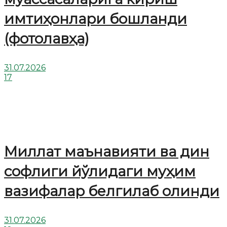
имтиҳонлари бошланди
(фотолавҳа)
31.07.2026
17
Миллат маънавияти ва дин
софлиги йўлидаги муҳим
вазифалар белгилаб олинди
31.07.2026