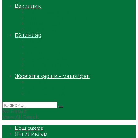
Аудио
Вакиллик
Вилоят вакиллиги
Имомлар фаолиятидан
Фиқҳ мактаби
Масжидлар
Бўлимлар
Фиқҳ
Рамазон
Савол-жавоб
Ислом ва иймон
Сийрат ва тарих
Ҳаж ва умра
Жаҳолатга қарши – маърифат!
Мақола
Видеомаъруза
Аудиомаъруза
No Result
View All Result
Бош саҳифа
Янгиликлар