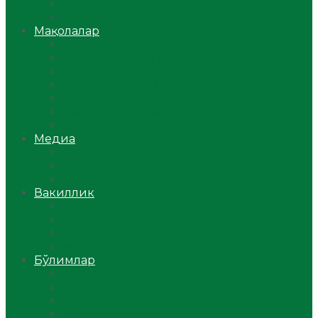
Ўзбекистон
Жаҳон
Мақолалар
Мусулмоннинг одоби
Оилам – саодат масканим!
Таълим-тарбия
Ибратли ҳикоялар
Хислатли ҳикматлар
Аёллар саҳифаси
Саломатлик
Медиа
Видео
Фото
Аудио
Вакиллик
Вилоят вакиллиги
Имомлар фаолиятидан
Фиқҳ мактаби
Масжидлар
Бўлимлар
Фиқҳ
Рамазон
Савол-жавоб
Ислом ва иймон