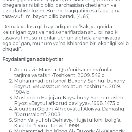
chegaralarini bilib olib, barchasidan chetlanish va
uzoqlashish lozim. Buning haqiqatini esa faqatgina
tasavvuf ilmi bayon qilib beradi. [4, 64]
Demak xulosa qilib aytadigan bo‘lsak, yuqorida
keltirilgan oyat va hadis-shariflardan shu bilinadiki
tasavvuf musulmonlar uchun alohida ahamiyatga
ega bo‘lgan, muhum yo‘nalishlardan biri ekanligi kelib
chiqadi”.
Foydalanilgan adabiyotlar
Abdulaziz Mansur. Qur’oni karim ma’nolar
tarjima va tafsiri -Toshkent. 2009. 546 b.
Muhammad ibn Ismoil Buxoriy. Sahihul buxoriy.
Bayrut: «Muassatur risolatun noshirun». 2019.
1904 b.
Muslim ibn Hajjoj an-Naysaburiy. Sahihi muslim.
Riyoz: «Baytul afkorud davliyya». 1998. 1473 b.
Alouddin Obidin. Alhidoyatul Aloiyya. Damashq:
“Dorussalom”. 2003.
Shoh Valiyulloh Dehlaviy. Hujjatullohil bolig‘a.
Karachi: “Dorut tanvir”. 1998.
Muhammad Ibn Is’hoq Al- Buxoriy Al-Kalaboziy.