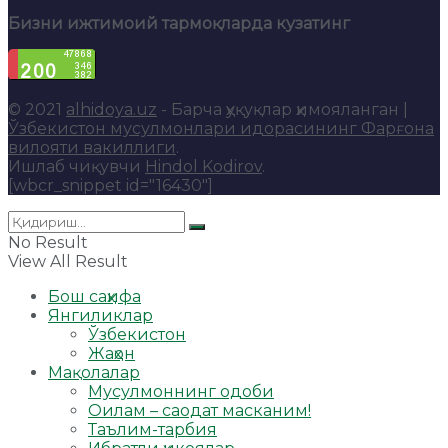
Бизни ижтимоий тармоқларда кузатинг
© 2021
alhidoya.uz
- Барча ҳуқуқлар ҳимояланган |
Ўзбекистон мусулмонлари идорасининг Фарғона
вилояти вакиллиги
.
Ишлаб чиқувчи
Hindol Kodirov
.
[wbcr_snippet id="16430"]
No Result
View All Result
Бош саҳифа
Янгиликлар
Ўзбекистон
Жаҳон
Мақолалар
Мусулмоннинг одоби
Оилам – саодат масканим!
Таълим-тарбия