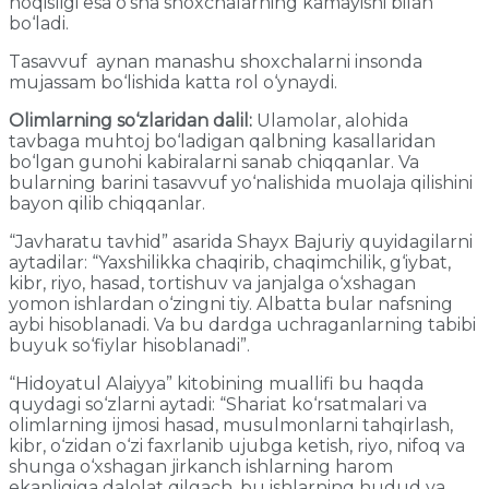
noqisligi esa o‘sha shoxchalarning kamayishi bilan
bo‘ladi.
Tasavvuf aynan manashu shoxchalarni insonda
mujassam bo‘lishida katta rol o‘ynaydi.
Olimlarning so‘zlaridan dalil:
Ulamolar, alohida
tavbaga muhtoj bo‘ladigan qalbning kasallaridan
bo‘lgan gunohi kabiralarni sanab chiqqanlar. Va
bularning barini tasavvuf yo‘nalishida muolaja qilishini
bayon qilib chiqqanlar.
“Javharatu tavhid” asarida Shayx Bajuriy quyidagilarni
aytadilar: “Yaxshilikka chaqirib, chaqimchilik, g‘iybat,
kibr, riyo, hasad, tortishuv va janjalga o‘xshagan
yomon ishlardan o‘zingni tiy. Albatta bular nafsning
aybi hisoblanadi. Va bu dardga uchraganlarning tabibi
buyuk so‘fiylar hisoblanadi”.
“Hidoyatul Alaiyya” kitobining muallifi bu haqda
quydagi so‘zlarni aytadi: “Shariat ko‘rsatmalari va
olimlarning ijmosi hasad, musulmonlarni tahqirlash,
kibr, o‘zidan o‘zi faxrlanib ujubga ketish, riyo, nifoq va
shunga o‘xshagan jirkanch ishlarning harom
ekanligiga dalolat qilgach, bu ishlarning hudud va