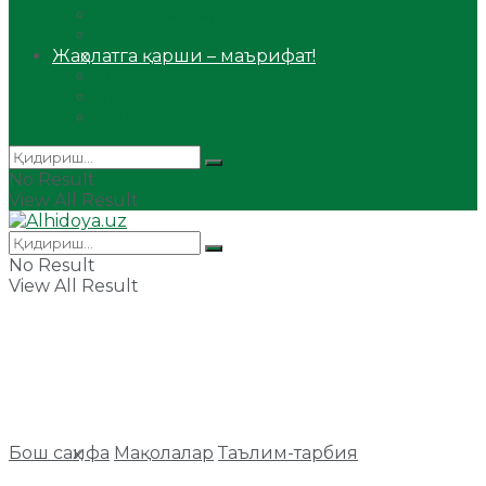
Сийрат ва тарих
Ҳаж ва умра
Жаҳолатга қарши – маърифат!
Мақола
Видеомаъруза
Аудиомаъруза
No Result
View All Result
No Result
View All Result
Бош саҳифа
Мақолалар
Таълим-тарбия