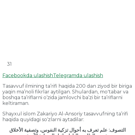
31
Facebookda ulashish
Telegramda ulashish
Tasavvuf ilmining ta’rifi haqida 200 dan ziyod bir biriga
yaqin ma’noli fikrlar aytilgan. Shulardan, moʻtabar va
boshqa ta’riflarni o‘zida jamlovchi ba’zi bir ta’riflarni
keltiraman.
Shayxul islom Zakariyo Al-Ansoriy tasavvufning ta’rifi
haqida quyidagi so‘zlarni aytadilar:
علم تعرف به أحوال تزكية النفوس، وتصفية الأخلاق
:
التصوف