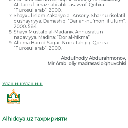
At-tarruf limazhabi ahli tasavvuf. Qohira:
“Turosul arab”. 2000.
Shayxul islom Zakariyo al-Ansoriy. Sharhu risolatil
qushayriyya. Damashiq: “Dar an-nu’mon lil ulum”.
2000. 584
Shayx Mustafo al-Madaniy. Annusratun
nabaviyya. Madina: “Dor al-hikma”.
Alloma Hamid Saqar. Nuru tahqiq. Qohira:
“Turosul arab”. 2000.
Abdulhodiy
Abdurahmonov,
Mir Arab oliy madrasasi o’qituvchisi
Улашиш
Улашиш
Alhidoya.uz таҳририяти