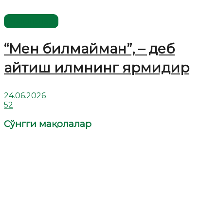
Мақолалар
“Мен билмайман”, – деб
айтиш илмнинг ярмидир
24.06.2026
52
Сўнгги мақолалар