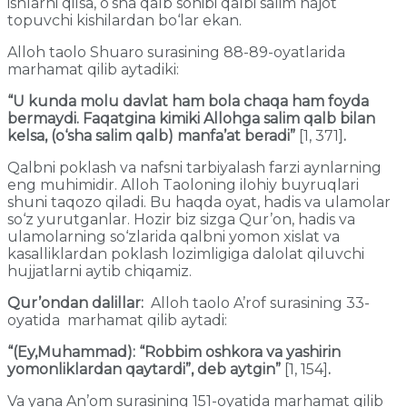
ishlarni qilsa, o‘sha qalb sohibi qalbi salim najot
topuvchi kishilardan bo‘lar ekan.
Alloh taolo Shuaro surasining 88-89-oyatlarida
marhamat qilib aytadiki:
“U kunda molu davlat ham bola chaqa ham foyda
bermaydi. Faqatgina kimiki Allohga salim qalb bilan
kelsa, (o‘sha salim qalb) manfa’at beradi”
[1, 371]
.
Qalbni poklash va nafsni tarbiyalash farzi aynlarning
eng muhimidir. Alloh Taoloning ilohiy buyruqlari
shuni taqozo qiladi. Bu haqda oyat, hadis va ulamolar
so‘z yurutganlar. Hozir biz sizga Qur’on, hadis va
ulamolarning so‘zlarida qalbni yomon xislat va
kasalliklardan poklash lozimligiga dalolat qiluvchi
hujjatlarni aytib chiqamiz.
Qur’ondan dalillar:
Alloh taolo A’rof surasining 33-
oyatida marhamat qilib aytadi:
“(Ey,Muhammad): “Robbim oshkora va yashirin
yomonliklardan qaytardi”, deb aytgin”
[1, 154]
.
Va yana An’om surasining 151-oyatida marhamat qilib