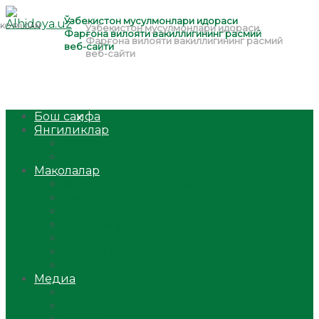
Бош саҳифа
Янгиликлар
Ўзбекистон
Жаҳон
Мақолалар
Мусулмоннинг одоби
Оилам – саодат масканим!
Таълим-тарбия
Ибратли ҳикоялар
Хислатли ҳикматлар
Аёллар саҳифаси
Саломатлик
Медиа
Видео
Фото