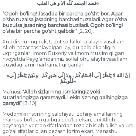
فسد الجسد كلَه الا و هي القلب»
“Ogoh bo‘ling! Jasadda bir parcha go‘sht bor. Agar
o‘sha tuzalsa jasadning barchasi tuzaladi. Agar o‘sha
buzulsa jasadning barchasi buziladi. Ogoh bo‘ling!
o‘sha bir parcha go‘sht qalbdir”
[2, 20].
Xuddi shunngdek, U zot sollallohu alayhi vasallam
Alloh nazar tashlaydigan joy, bu qalb ekanligini
uqtirganlar. Imom Buxoriy va Imom Muslim qilgan
rivoyatda Payg‘ambarimiz sollallohu alayhi vasallam
quyidagilarni marhamat qilganlar:
«إنَّ اللهَ لا يَنْظُرُ إِلَى أجْسَادِكُمْ ، وَلا إِلَى صُوَرِكُمْ ، وَلكِنْ يَنْظُرُ إِلَى
قُلُوبِكُمْ
«
Ma’nosi: “
Alloh sizlarning jismlaringiz yoki
suratlaringizga qaramaydi. Lekin sizning qalbingizga
qaraydi
” [3, 10].
Modomiki insonning salohiyati zohiriy amallarning
manbasi bo‘lgan qalbga bog‘liq ekan, uni Alloh
qaytargan yomon sifatlardan tozalab isloh qilish va uni
go‘zal sifatlar bilan bezash lozim ekan. Manashu