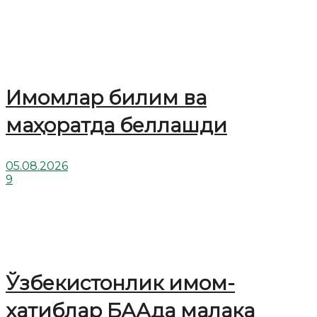
Имомлар билим ва
маҳоратда беллашди
05.08.2026
9
Ўзбекистонлик имом-
хатиблар БААда малака