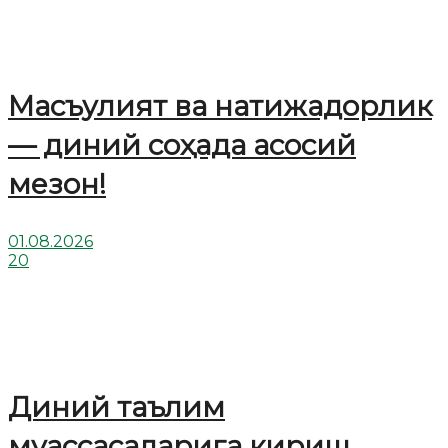
Масъулият ва натижадорлик
— диний соҳада асосий
мезон!
01.08.2026
20
Диний таълим
муассасаларига кириш