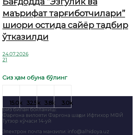
Бағдодда “Эзгулик ва
маърифат тарғиботчилари”
шиори остида сайёр тадбир
ўтказилди
24.07.2026
21
Сиз ҳам обуна бўлинг
Биз билан боғланиш:
Фарғона вилояти Фарғона шаҳри Ифтихор МФЙ
Тутзор кўчаси 14-уй
Электрон почта манзили: info@alhidoya.uz