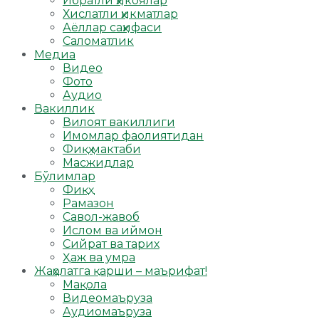
Ибратли ҳикоялар
Хислатли ҳикматлар
Аёллар саҳифаси
Саломатлик
Медиа
Видео
Фото
Аудио
Вакиллик
Вилоят вакиллиги
Имомлар фаолиятидан
Фиқҳ мактаби
Масжидлар
Бўлимлар
Фиқҳ
Рамазон
Савол-жавоб
Ислом ва иймон
Сийрат ва тарих
Ҳаж ва умра
Жаҳолатга қарши – маърифат!
Мақола
Видеомаъруза
Аудиомаъруза