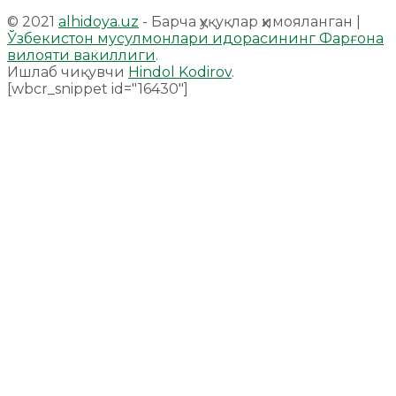
© 2021
alhidoya.uz
- Барча ҳуқуқлар ҳимояланган |
Ўзбекистон мусулмонлари идорасининг Фарғона
вилояти вакиллиги
.
Ишлаб чиқувчи
Hindol Kodirov
.
[wbcr_snippet id="16430"]