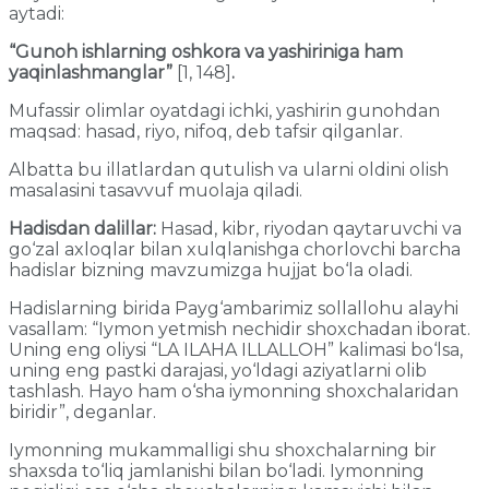
aytadi:
“Gunoh ishlarning oshkora va yashiriniga ham
yaqinlashmanglar”
[1, 148]
.
Mufassir olimlar oyatdagi ichki, yashirin gunohdan
maqsad: hasad, riyo, nifoq, deb tafsir qilganlar.
Albatta bu illatlardan qutulish va ularni oldini olish
masalasini tasavvuf muolaja qiladi.
Hadisdan dalillar:
Hasad, kibr, riyodan qaytaruvchi va
go‘zal axloqlar bilan xulqlanishga chorlovchi barcha
hadislar bizning mavzumizga hujjat bo‘la oladi.
Hadislarning birida Payg‘ambarimiz sollallohu alayhi
vasallam: “Iymon yetmish nechidir shoxchadan iborat.
Uning eng oliysi “LA ILAHA ILLALLOH” kalimasi bo‘lsa,
uning eng pastki darajasi, yo‘ldagi aziyatlarni olib
tashlash. Hayo ham o‘sha iymonning shoxchalaridan
biridir”, deganlar.
Iymonning mukammalligi shu shoxchalarning bir
shaxsda to‘liq jamlanishi bilan bo‘ladi. Iymonning