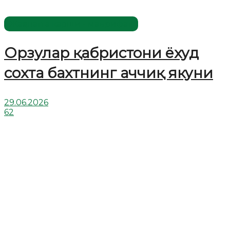
Жаҳолатга қарши - маърифат!
Орзулар қабристони ёхуд
сохта бахтнинг аччиқ якуни
29.06.2026
62