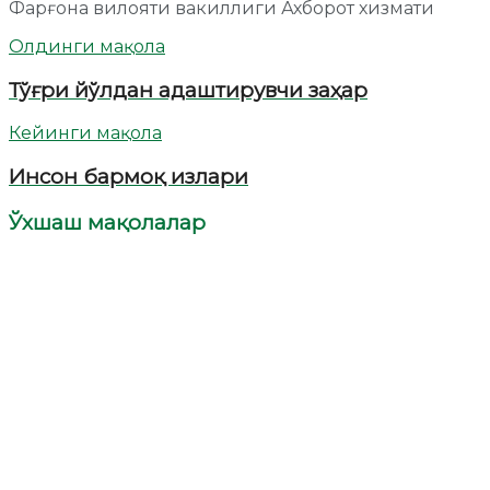
Фарғона вилояти вакиллиги Ахборот хизмати
Олдинги мақола
Тўғри йўлдан адаштирувчи заҳар
Кейинги мақола
Инсон бармоқ излари
Ўхшаш мақолалар