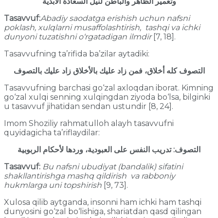
وتعمير الظاهر والباطن لنيل السعادة الأبدية
Tasavvuf:
Abadiy saodatga erishish uchun nafsni
poklash, xulqlarni musaffolashtirish, tashqi va ichki
dunyoni tuzatishni o‘rgatadigan ilmdir
[7, 18].
Tasavvufning ta’rifida ba’zilar aytadiki:
التصوف كله أخلاق، فمن زاد عليك بالأخلاق زاد عليك بالتصوف
Tasavvufning barchasi go‘zal axloqdan iborat. Kimning
go‘zal xulqi senning xulqingdan ziyoda bo‘lsa, bilginki
u tasavvuf jihatidan sendan ustundir [8, 24].
Imom Shoziliy rahmatulloh alayh tasavvufni
quyidagicha ta’riflaydilar:
التصوف: تدريب النفس على العبودية، وردها لأحكام الربوبية
Tasavvuf:
Bu nafsni ubudiyat (bandalik) sifatini
shakllantirishga mashq qildirish va rabboniy
hukmlarga uni topshirish
[9, 73].
Xulosa qilib aytganda, insonni ham ichki ham tashqi
dunyosini go‘zal bo‘lishiga, shariatdan qasd qilingan