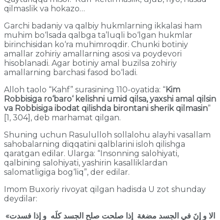
qilmaslik va hokazo…
Garchi badaniy va qalbiy hukmlarning ikkalasi ham
muhim bo‘lsada qalbga ta’luqli bo‘lgan hukmlar
birinchisidan ko‘ra muhimroqdir. Chunki botiniy
amallar zohiriy amallarning asosi va poydevori
hisoblanadi. Agar botiniy amal buzilsa zohiriy
amallarning barchasi fasod bo‘ladi.
Alloh taolo “Kahf” surasining 110-oyatida: “
Kim
Robbisiga ro‘baro‘ kelishni umid qilsa, yaxshi amal qilsin
va Robbisiga ibodat qilishda birontani sherik qilmasin
”
[1, 304], deb marhamat qilgan.
Shuning uchun Rasululloh sollalohu alayhi vasallam
sahobalarning diqqatini qalblarini isloh qilishga
qaratgan edilar. Ularga: “Insonning salohiyati,
qalbining salohiyati, yashirin kasalliklardan
salomatligiga bog‘liq”, der edilar.
Imom Buxoriy rivoyat qilgan hadisda U zot shunday
deydilar:
«الا و إنَ في الجسد مضغة إذا صلحت صلح الجسد كلَه و إذا فسدت