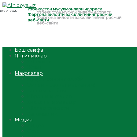
Бош саҳифа
Янгиликлар
Ўзбекистон
Жаҳон
Мақолалар
Мусулмоннинг одоби
Оилам – саодат масканим!
Таълим-тарбия
Ибратли ҳикоялар
Хислатли ҳикматлар
Аёллар саҳифаси
Саломатлик
Медиа
Видео
Фото