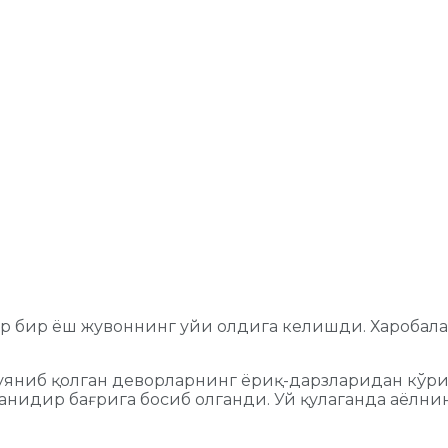
р бир ёш жувоннинг уйи олдига келишди. Харобалар
ниб қолган деворларнинг ёриқ-дарзларидан кўриниб
нидир бағрига босиб олганди. Уй қулаганда аёлнин