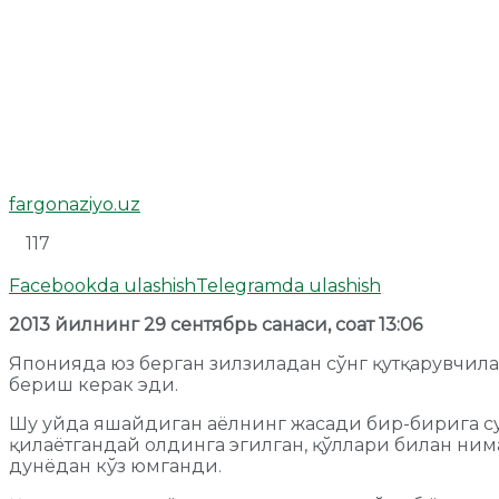
fargonaziyo.uz
117
Facebookda ulashish
Telegramda ulashish
2013 йилнинг 29 сентябрь санаси, соат 13:06
Японияда юз берган зилзиладан сўнг қутқарувчила
бериш керак эди.
Шу уйда яшайдиган аёлнинг жасади бир-бирига суя
қилаётгандай олдинга эгилган, қўллари билан нима
дунёдан кўз юмганди.