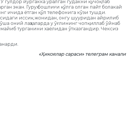
 У гулдор йўргакка ўралган гўдакни қучоқлаб
ган экан. Гуруҳ бошлиғи қўлга олган пайт болакай
нг ичида ётган қўл телефонига кўзи тушди.
анасидаги иссиқ жонидан, онгу шууридан айрилиб
ўша оний лаҳзаларда у ўғлининг чопқиллаб ўйнаб
майиб турганини хаёлидан ўтказгандир. Чексиз
анарди.
«Ҳикоялар сараси» телеграм канали