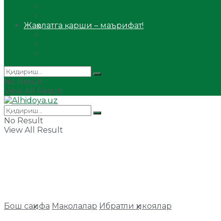
Сийрат ва тарих
Ҳаж ва умра
Жаҳолатга қарши – маърифат!
Мақола
Видеомаъруза
Аудиомаъруза
No Result
View All Result
No Result
View All Result
Бош саҳифа
Мақолалар
Ибратли ҳикоялар