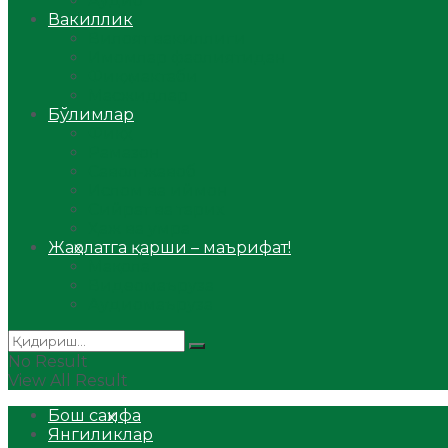
Аудио
Вакиллик
Вилоят вакиллиги
Имомлар фаолиятидан
Фиқҳ мактаби
Масжидлар
Бўлимлар
Фиқҳ
Рамазон
Савол-жавоб
Ислом ва иймон
Сийрат ва тарих
Ҳаж ва умра
Жаҳолатга қарши – маърифат!
Мақола
Видеомаъруза
Аудиомаъруза
No Result
View All Result
Бош саҳифа
Янгиликлар