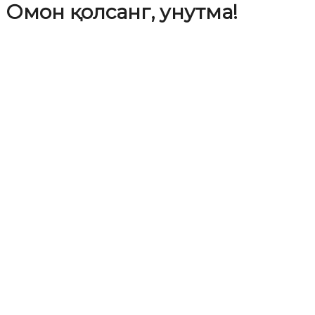
Омон қолсанг, унутма!