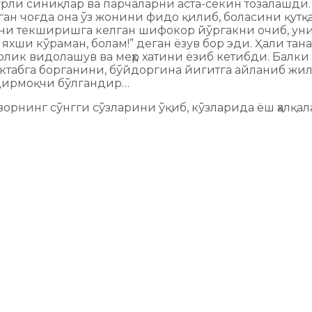
рли синиқлар ва парчаларни аста-секин тозалашди.
ан чоғда она ўз жонини фидо қилиб, боласини қутқар
акни текширишга келган шифокор йўргакни очиб, уни
 яхши кўраман, болам!” деган ёзув бор эди. Ҳали т
лик видолашув ва меҳр хатини ёзиб кетибди. Балки 
ктабга борганини, бўйдоргина йигитга айланиб жил
иғдирмоқчи бўлгандир…
орнинг сўнгги сўзларини ўқиб, кўзларида ёш ҳалқал