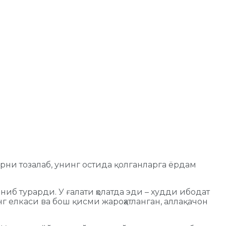
ни тозалаб, унинг остида қолганларга ёрдам
 турарди. У ғалати ҳолатда эди – худди ибодат
г елкаси ва бош қисми жароҳатланган, аллақачон