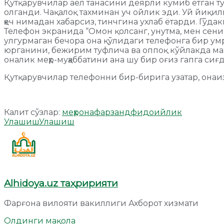
Қутқарувчилар аёл танасини деярли кўмиб ётган ту
олганди. Чақалоқ тахминан уч ойлик эди. Уй йиқилг
ҳеч нимадан хабарсиз, тинчгина ухлаб ётарди. Гўд
Телефон экранида “Омон қолсанг, унутма, мен сени
улгурмаган бечора она қўлидаги телефонга бир умр
юрганини, бежирим туфлича ва оппоқ кўйлакда ма
оналик меҳр-муҳаббатини ана шу бир оғиз гапга с
Қутқарувчилар телефонни бир-бирига узатар, онаиз
Калит сўзлар:
меҳр
она
фарзанд
фидоийлик
Улашиш
Улашиш
Alhidoya.uz таҳририяти
Фарғона вилояти вакиллиги Ахборот хизмати
Олдинги мақола