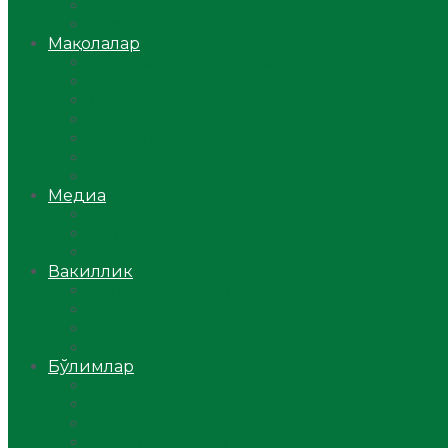
Ўзбекистон
Жаҳон
Мақолалар
Мусулмоннинг одоби
Оилам – саодат масканим!
Таълим-тарбия
Ибратли ҳикоялар
Хислатли ҳикматлар
Аёллар саҳифаси
Саломатлик
Медиа
Видео
Фото
Аудио
Вакиллик
Вилоят вакиллиги
Имомлар фаолиятидан
Фиқҳ мактаби
Масжидлар
Бўлимлар
Фиқҳ
Рамазон
Савол-жавоб
Ислом ва иймон