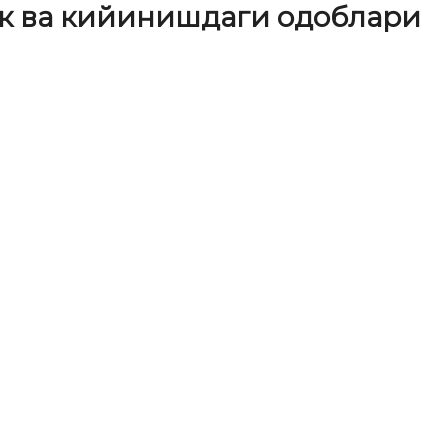
к ва кийинишдаги одоблари