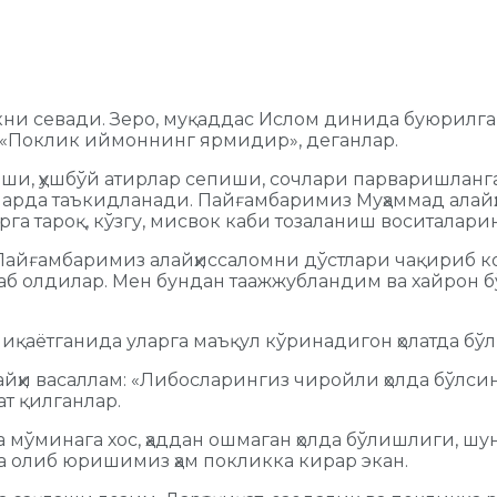
икни севади. Зеро, муқаддас Ислом динида буюрилг
м: «Поклик иймоннинг ярмидир», деганлар.
и, ҳушбўй атирлар сепиши, сочлари парваришланган
арда таъкидланади. Пайғамбаримиз Муҳаммад алайҳис
рга тароқ, кўзгу, мисвок каби тозаланиш воситалар
и Пайғамбаримиз алайҳиссаломни дўстлари чақириб 
аб олдилар. Мен бундан таажжубландим ва хайрон б
иқаётганида уларга маъқул кўринадигон ҳолатда бў
йҳи васаллам: «Либосларингиз чиройли ҳолда бўлсин
ат қилганлар.
мўминага хос, ҳаддан ошмаган ҳолда бўлишлиги, шу
а олиб юришимиз ҳам покликка кирар экан.