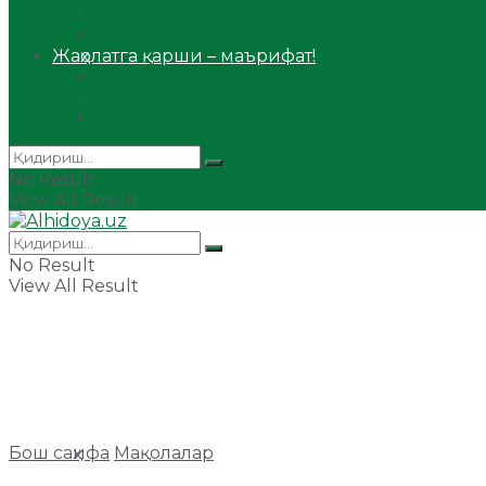
Сийрат ва тарих
Ҳаж ва умра
Жаҳолатга қарши – маърифат!
Мақола
Видеомаъруза
Аудиомаъруза
No Result
View All Result
No Result
View All Result
Бош саҳифа
Мақолалар