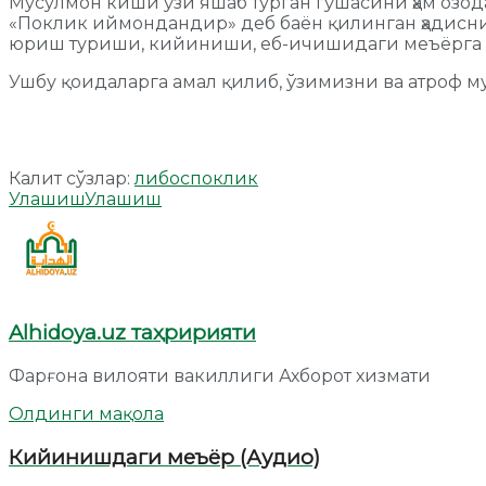
Мусулмон киши ўзи яшаб турган гўшасини ҳам озод
«Поклик иймондандир» деб баён қилинган ҳадисни
юриш туриши, кийиниши, еб-ичишидаги меъёрга ҳ
Ушбу қоидаларга амал қилиб, ўзимизни ва атроф м
Калит сўзлар:
либос
поклик
Улашиш
Улашиш
Alhidoya.uz таҳририяти
Фарғона вилояти вакиллиги Ахборот хизмати
Олдинги мақола
Кийинишдаги меъёр (Аудио)