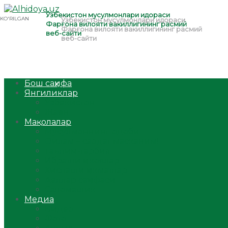
Бош саҳифа
Янгиликлар
Ўзбекистон
Жаҳон
Мақолалар
Мусулмоннинг одоби
Оилам – саодат масканим!
Таълим-тарбия
Ибратли ҳикоялар
Хислатли ҳикматлар
Аёллар саҳифаси
Саломатлик
Медиа
Видео
Фото