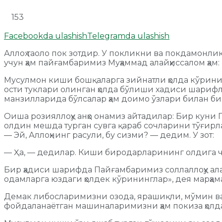
153
Facebookda ulashish
Telegramda ulashish
Аллоҳ таоло пок зотдир. У покликни ва покдамонл
учун ҳам пайғамбаримиз Муҳаммад алайҳиссалом ҳа
Мусулмон киши бошқаларга зийнатли ҳолда кўриниш
ости туклари олинган ҳолда бўлиши хадиси шарифл
манзилларида бўлсалар ҳам доимо ўзлари билан би
Оиша розияллоҳу анҳо онамиз айтадилар: Бир кун
олдин мешда турган сувга қараб сочларини тўғирл
— Эй, Аллоҳнинг расули, бу сизми? — дедим. У зот:
— Ҳа, — дедилар. Киши биродарларининг олдига ч
Бир ҳадиси шарифда Пайғамбаримиз соллаллоҳу ала
одамларга юздаги ҳолдек кўрининглар», дея марҳам
Демак либосларимизни озода, ярашиқли, мўмин ва 
фойдаланаётган машиналаримизни ҳам покиза ҳолд