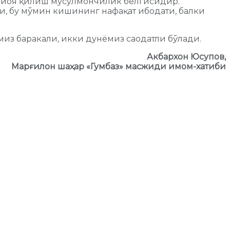
а риоя қилиш мусулмончилик белгисидир.
и, бу мўмин кишининг нафақат ибодати, балки
миз баракали, икки дунёмиз саодатли бўлади.
Акбархон Юсупов,
Марғилон шаҳар «Гумбаз» масжиди имом-хатиби