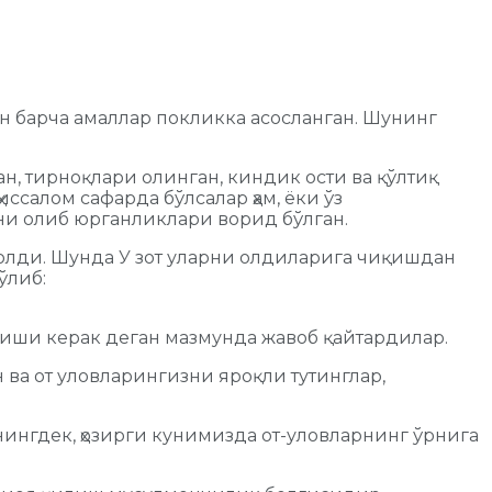
ан барча амаллар покликка асосланган. Шунинг
, тирноқлари олинган, киндик ости ва қўлтиқ
салом сафарда бўлсалар ҳам, ёки ўз
ини олиб юрганликлари ворид бўлган.
колди. Шунда У зот уларни олдиларига чиқишдан
ўлиб:
лиши керак деган мазмунда жавоб қайтардилар.
 ва от уловларингизни яроқли тутинглар,
нингдек, ҳозирги кунимизда от-уловларнинг ўрнига