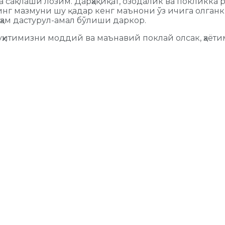
а сақлаши лозим. Дарҳақиқат, озодалик ва покликк
нг мазмуни шу қадар кенг маънони ўз ичига олганк
ам дастурул-амал бўлиши даркор.
уҳитимизни моддий ва маънавий поклай олсак, ҳаёти