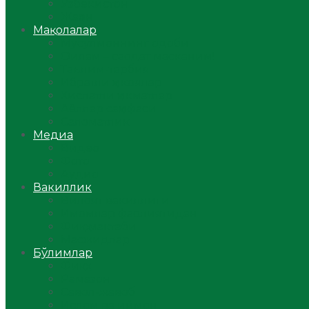
Ўзбекистон
Жаҳон
Мақолалар
Мусулмоннинг одоби
Оилам – саодат масканим!
Таълим-тарбия
Ибратли ҳикоялар
Хислатли ҳикматлар
Аёллар саҳифаси
Саломатлик
Медиа
Видео
Фото
Аудио
Вакиллик
Вилоят вакиллиги
Имомлар фаолиятидан
Фиқҳ мактаби
Масжидлар
Бўлимлар
Фиқҳ
Рамазон
Савол-жавоб
Ислом ва иймон