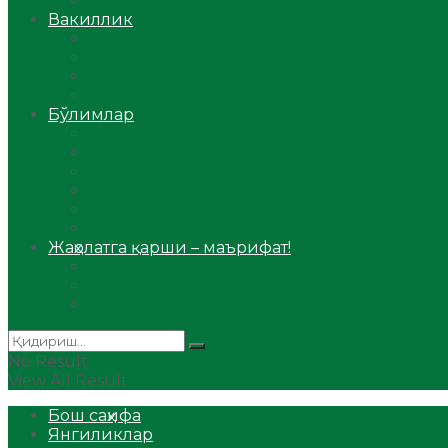
Аудио
Вакиллик
Вилоят вакиллиги
Имомлар фаолиятидан
Фиқҳ мактаби
Масжидлар
Бўлимлар
Фиқҳ
Рамазон
Савол-жавоб
Ислом ва иймон
Сийрат ва тарих
Ҳаж ва умра
Жаҳолатга қарши – маърифат!
Мақола
Видеомаъруза
Аудиомаъруза
No Result
View All Result
Бош саҳифа
Янгиликлар