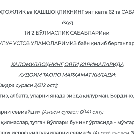
ҲТОЖЛИК ва ҚАШШОҚЛИКНИНГ энг катта 62 та САБ
ёхуд
1И 2 БЎЛМАСЛИК САБАБЛАРИ
ни
УЛУҒ УСТОЗ УЛАМОЛАРИМИЗ баён қилиб берганлар
КАЛОМУЛЛОҲНИНГ
ОЯТИ
КАРИМАЛАРИДА
ХУДОИМ
ТАОЛО
МАРҲАМАТ
ҚИЛАДИ
:
ақара сураси 2/212 оят);
из, албатта, уларни янада зиёда қилурман. Борди-ю,
ларни севмайди»
(Анъом сураси 6
/
141 оят);
 қилмаслар, тутган йўллари бунинг ўртасида – мўът
Аллоҳ исроф қилгувчиларни севмас!»
(Аъроф сураси 7