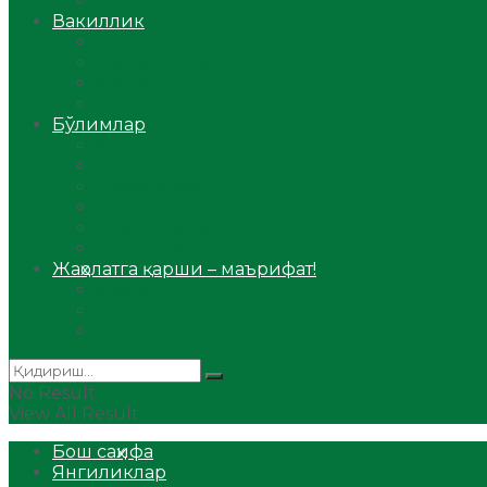
Аудио
Вакиллик
Вилоят вакиллиги
Имомлар фаолиятидан
Фиқҳ мактаби
Масжидлар
Бўлимлар
Фиқҳ
Рамазон
Савол-жавоб
Ислом ва иймон
Сийрат ва тарих
Ҳаж ва умра
Жаҳолатга қарши – маърифат!
Мақола
Видеомаъруза
Аудиомаъруза
No Result
View All Result
Бош саҳифа
Янгиликлар