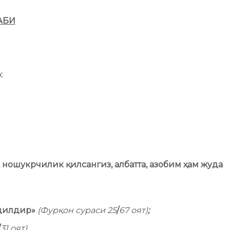
АБИ
:
 ношукрчилик қилсангиз, албатта, азобим ҳам жуда
адилдир»
(Фурқон сураси 25
/
67 оят)
;
/
31 оят).