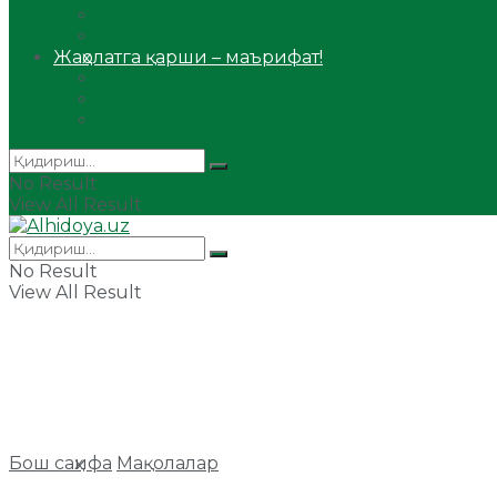
Сийрат ва тарих
Ҳаж ва умра
Жаҳолатга қарши – маърифат!
Мақола
Видеомаъруза
Аудиомаъруза
No Result
View All Result
No Result
View All Result
Бош саҳифа
Мақолалар