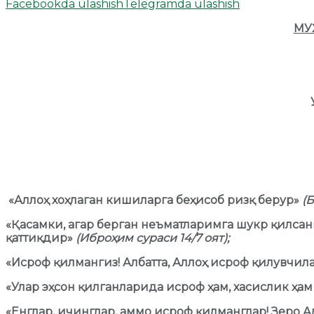
Facebookda ulashish
Telegramda ulashish
МУ
«Аллоҳ хоҳлаган кишиларга беҳисоб ризқ берур»
(Б
«Қасамки, агар берган неъматларимга шукр қилсанг
қаттиқдир»
(Иброҳим сураси 14/7 оят);
«Исроф қилмангиз! Албатта, Аллоҳ исроф қилувчи
«Улар эҳсон қилганларида исроф ҳам, хасислик ҳам
«Енглар, ичинглар, аммо исроф қилманглар! Зеро 