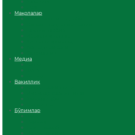
Ўзбекистон
Жаҳон
Мақолалар
Мусулмоннинг одоби
Оилам – саодат масканим!
Таълим-тарбия
Ибратли ҳикоялар
Хислатли ҳикматлар
Аёллар саҳифаси
Саломатлик
Медиа
Видео
Фото
Аудио
Вакиллик
Вилоят вакиллиги
Имомлар фаолиятидан
Фиқҳ мактаби
Масжидлар
Бўлимлар
Фиқҳ
Рамазон
Савол-жавоб
Ислом ва иймон