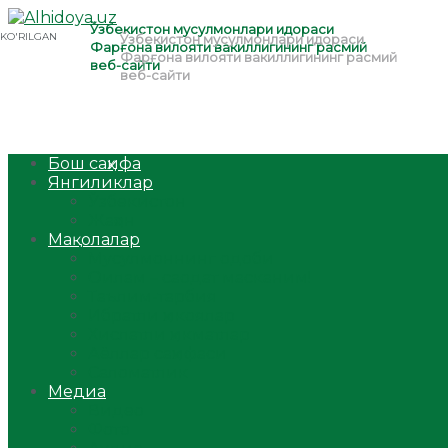
Бош саҳифа
Янгиликлар
Ўзбекистон
Жаҳон
Мақолалар
Мусулмоннинг одоби
Оилам – саодат масканим!
Таълим-тарбия
Ибратли ҳикоялар
Хислатли ҳикматлар
Аёллар саҳифаси
Саломатлик
Медиа
Видео
Фото