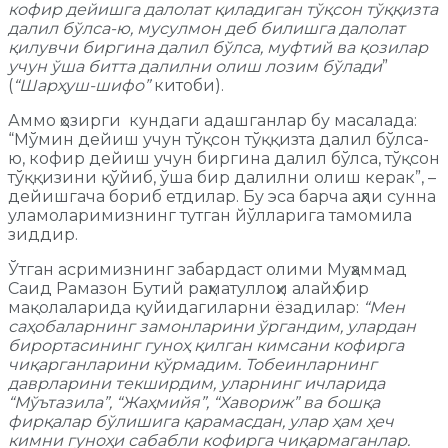
кофир дейишга далолат қиладиган тўқсон тўққизта
далил бўлса-ю, мусулмон деб билишга далолат
қилувчи биргина далил бўлса, муфтий ва қозилар
учун ўша битта далилни олиш лозим бўлади
”
(
“Шарҳуш-шифо”
китоби).
Аммо ҳозирги кундаги адашганлар бу масалада:
“Мўмин дейиш учун тўқсон тўққизта далил бўлса-
ю, кофир дейиш учун биргина далил бўлса, тўқсон
тўққизини қўйиб, ўша бир далилни олиш керак”, –
дейишгача бориб етдилар. Бу эса барча аҳли сунна
уламоларимизнинг тутган йўлларига тамомила
зиддир.
Ўтган асримизнинг забардаст олими Муҳаммад
Саид Рамазон Бутий раҳматуллоҳи алайҳ бир
мақолаларида қуйидагиларни ёзадилар:
“Мен
саҳобаларнинг замонларини ўргандим, улардан
бирортасининг гуноҳ қилган кимсани кофирга
чиқарганларини кўрмадим. Тобеинларнинг
даврларини текширдим, уларнинг ичларида
“Мўътазила”, “Жаҳмийя”, “Хавориж” ва бошқа
фирқалар бўлишига қарамасдан, улар ҳам ҳеч
кимни гуноҳи сабабли кофирга чиқармаганлар.