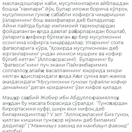
маслакдошлари каби, мусулмонларни айблашдан
бошқа “ғамлари” йўқ. Булар иложи борича кўпроқ
мусулмонни гуноҳи сабабли кофирга чиқаришни
ўзларининг бош вазифалари деб биладилар.
Айни пайтда булар ижтимоий тармоқлардан
фойдаланган ҳолда давлат раҳбарларидан бошлаб,
ўзларига ҳамфикр бўлмаган ҳар бир мусулмонни
осонгина кофирга чиқарадилар. Уларнинг сохта
фатволарига кўра, “Ҳозирда мусулмонман деб
юрганларнинг учдан иккиси мушрик ва кофир
бўлиб кетган” (Аллоҳ асрасин!). Буларнинг бу
“фатвоси”нинг пуч экани Пайғамбаримиз
соллаллоҳу алайҳи васалламнинг юқорида зикри
келган ҳадисларидаги ҳамда Аҳли сунна вал-жамоа
ақидасидаги
“Мусулмонни гуноҳи туфайли кофир
демаймиз”
деган қоиданинг ўзи кифоя қилади.
Машҳур саҳобий Жобир ибн Абдуллоҳ разияллоҳу
анҳудан бу масала борасида сўралди: “Гуноҳлардан
бирортасини куфр, ширк ёки нифоқ деб
билармидинглар? У зот: “Аллоҳ сақласин! Биз гуноҳ
қилган кишини гуноҳкор мўмин деб биламиз”
дедилар” (
“Мажмаъуз завоид ва манбаъул фавоид”
китоби).