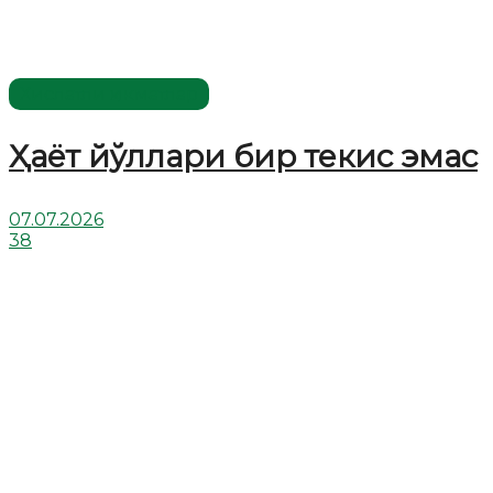
Хислатли ҳикматлар
Ҳаёт йўллари бир текис эмас
07.07.2026
38