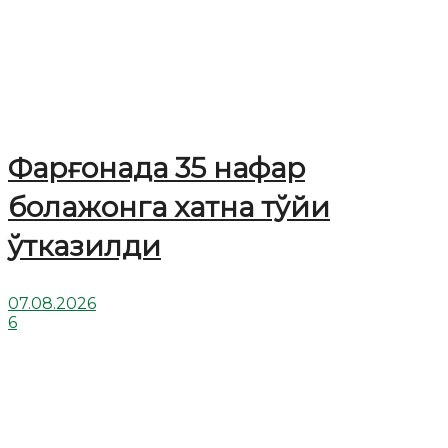
Фарғонада 35 нафар
болажонга хатна тўйи
ўтказилди
07.08.2026
6