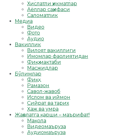
Хислатли ҳикматлар
Аёллар саҳифаси
Саломатлик
Медиа
Видео
Фото
Аудио
Вакиллик
Вилоят вакиллиги
Имомлар фаолиятидан
Фиқҳ мактаби
Масжидлар
Бўлимлар
Фиқҳ
Рамазон
Савол-жавоб
Ислом ва иймон
Сийрат ва тарих
Ҳаж ва умра
Жаҳолатга қарши – маърифат!
Мақола
Видеомаъруза
Аудиомаъруза