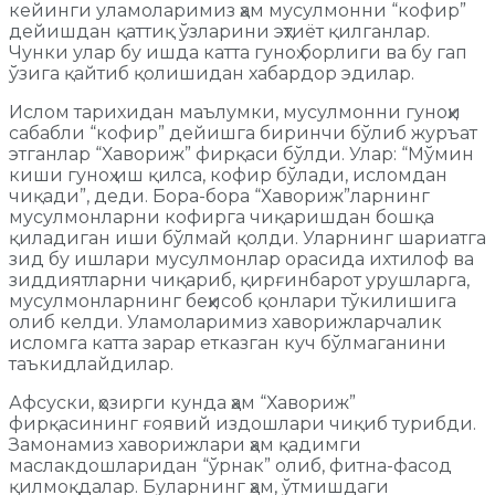
кейинги уламоларимиз ҳам мусулмонни “кофир”
дейишдан қаттиқ ўзларини эҳтиёт қилганлар.
Чунки улар бу ишда катта гуноҳ борлиги ва бу гап
ўзига қайтиб қолишидан хабардор эдилар.
Ислом тарихидан маълумки, мусулмонни гуноҳи
сабабли “кофир” дейишга биринчи бўлиб журъат
этганлар “Хавориж” фирқаси бўлди. Улар: “Мўмин
киши гуноҳ иш қилса, кофир бўлади, исломдан
чиқади”, деди. Бора-бора “Хавориж”ларнинг
мусулмонларни кофирга чиқаришдан бошқа
қиладиган иши бўлмай қолди. Уларнинг шариатга
зид бу ишлари мусулмонлар орасида ихтилоф ва
зиддиятларни чиқариб, қирғинбарот урушларга,
мусулмонларнинг беҳисоб қонлари тўкилишига
олиб келди. Уламоларимиз хаворижларчалик
исломга катта зарар етказган куч бўлмаганини
таъкидлайдилар.
Афсуски, ҳозирги кунда ҳам “Хавориж”
фирқасининг ғоявий издошлари чиқиб турибди.
Замонамиз хаворижлари ҳам қадимги
маслакдошларидан “ўрнак” олиб, фитна-фасод
қилмоқдалар. Буларнинг ҳам, ўтмишдаги