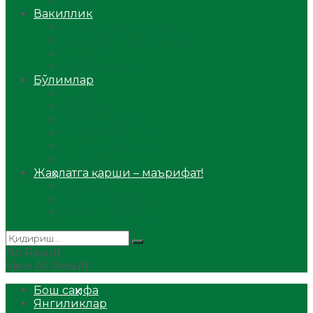
Аудио
Вакиллик
Вилоят вакиллиги
Имомлар фаолиятидан
Фиқҳ мактаби
Масжидлар
Бўлимлар
Фиқҳ
Рамазон
Савол-жавоб
Ислом ва иймон
Сийрат ва тарих
Ҳаж ва умра
Жаҳолатга қарши – маърифат!
Мақола
Видеомаъруза
Аудиомаъруза
No Result
View All Result
Бош саҳифа
Янгиликлар