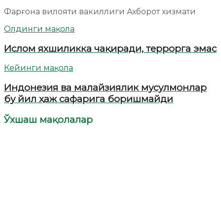
Фарғона вилояти вакиллиги Ахборот хизмати
Олдинги мақола
Ислом яхшиликка чақиради, террорга эмас
Кейинги мақола
Индонезия ва малайзиялик мусулмонлар
бу йил ҳаж сафарига боришмайди
Ўхшаш мақолалар