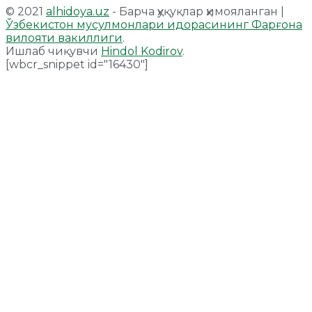
© 2021
alhidoya.uz
- Барча ҳуқуқлар ҳимояланган |
Ўзбекистон мусулмонлари идорасининг Фарғона
вилояти вакиллиги
.
Ишлаб чиқувчи
Hindol Kodirov
.
[wbcr_snippet id="16430"]