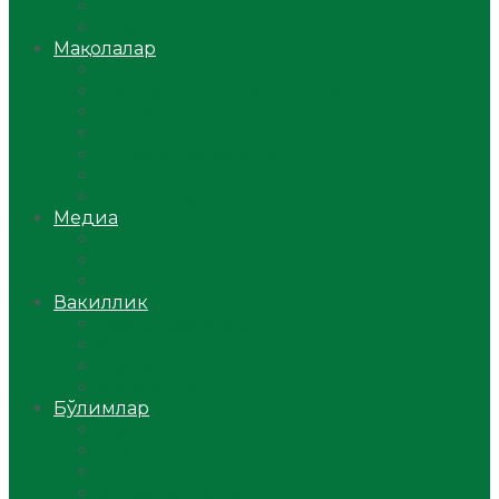
Ўзбекистон
Жаҳон
Мақолалар
Мусулмоннинг одоби
Оилам – саодат масканим!
Таълим-тарбия
Ибратли ҳикоялар
Хислатли ҳикматлар
Аёллар саҳифаси
Саломатлик
Медиа
Видео
Фото
Аудио
Вакиллик
Вилоят вакиллиги
Имомлар фаолиятидан
Фиқҳ мактаби
Масжидлар
Бўлимлар
Фиқҳ
Рамазон
Савол-жавоб
Ислом ва иймон