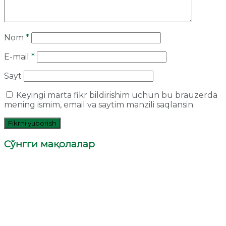
Nom
*
E-mail
*
Sayt
Keyingi marta fikr bildirishim uchun bu brauzerda
mening ismim, email va saytim manzili saqlansin.
Сўнгги мақолалар