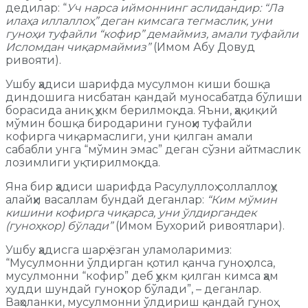
дедилар: “
Уч нарса и
й
моннинг аслидандир
:
“Ла
илаҳа иллаллоҳ” деган кимсага тегмаслик, уни
гуноҳи туфайли “кофир” демаймиз, амали туфайли
Исломдан чиқармаймиз”
(Имом Абу Довуд
ривояти).
Ушбу ҳадиси шарифда мусулмон киши бошқа
диндошига нисбатан қандай муносабатда бўлиши
борасида аниқ ҳукм берилмоқда. Яъни, ҳақиқий
мўмин бошқа биродарини гуноҳи туфайли
кофирга чиқармаслиги, уни қилган амали
сабабли унга “мўмин эмас” деган сўзни айтмаслик
лозимлиги уқтирилмоқда.
Яна бир ҳадиси шарифда Расулуллоҳ соллаллоҳу
алайҳи васаллам бундай деганлар:
“Ким мўмин
кишини кофирга чиқарса, уни ўлдиргандек
(гуноҳкор) бўлади”
(Имом Бухорий ривоятлари).
Ушбу ҳадисга шарҳ ёзган уламоларимиз:
“Мусулмонни ўлдирган қотил қанча гуноҳ олса,
мусулмонни “кофир” деб ҳукм қилган кимса ҳам
худди шундай гуноҳкор бўлади”, – деганлар.
Ваҳоланки, мусулмонни ўлдириш қандай гуноҳ