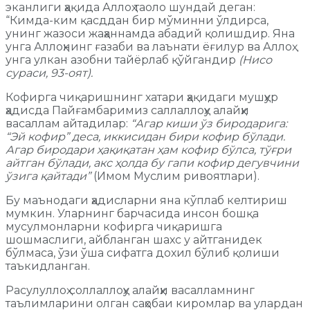
эканлиги ҳақида Аллоҳ таоло шундай деган:
“Кимда-ким қасддан бир мўминни ўлдирса,
унинг жазоси жаҳаннамда абадий қолишдир. Яна
унга Аллоҳнинг ғазаби ва лаънати ёғилур ва Аллоҳ
унга улкан азобни тайёрлаб қўйгандир
(Нисо
сураси
,
93-оят).
Кофирга чиқаришнинг хатари ҳақидаги мушҳур
ҳадисда Пайғамбаримиз саллаллоҳу алайҳи
васаллам айтадилар:
“Агар киши ўз биродарига:
“Эй кофир” деса, иккисидан бири кофир бўлади.
Агар биродари ҳақиқатан ҳам кофир бўлса, тўғри
айтган бўлади, акс ҳолда бу гапи кофир дегувчини
ўзига қайтади”
(Имом Муслим ривоятлари).
Бу маънодаги ҳадисларни яна кўплаб келтириш
мумкин. Уларнинг барчасида инсон бошқа
мусулмонларни кофирга чиқаришга
шошмаслиги, айбланган шахс у айтганидек
бўлмаса, ўзи ўша сифатга дохил бўлиб қолиши
таъкидланган.
Расулуллоҳ соллаллоҳу алайҳи васалламнинг
таълимларини олган саҳобаи киромлар ва улардан