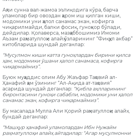
Аҳли сунна вал-жамоа эътиқодига кўра, барча
уламолар бир овоздан ҳаром иш қилган киши,
модомики уни ҳалол санамас экан, кофирга
чиқарилмайди, балки фосиқ, гуноҳкор бўлади,
дейдилар. Қолаверса, мазҳаббошимиз Имоми
Аъзам раҳматуллоҳи алайҳ ўзларининг “Фиқҳул акбар”
китобларида шундай деганлар:
“Мусулмон киши катта гуноҳлардан бирини қилса
ҳам, модомики ўшани ҳалол санамаса, кофирга
чиқармаймиз”.
Буюк муҳаддис олим Абу Жаъфар Таҳовий ал-
Ҳанафий ҳам ўзининг “Ал-Ақида ат-таҳовия”
асарида шундай деганлар:
“Қибла аҳлларининг
биронтасини гуноҳи сабабли, модомики уни ҳалол
санамас экан, кофирга чиқармаймиз”
.
Бу масалада Мулла Али Қорий раҳматуллоҳи алайҳ
бундай деганлар:
“Машҳур ҳанафий уламолардан Ибн Нужайм
раҳматуллоҳи алайҳ айтадилар: “Агар мусулмонни