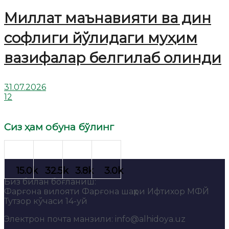
Миллат маънавияти ва дин
софлиги йўлидаги муҳим
вазифалар белгилаб олинди
31.07.2026
12
Сиз ҳам обуна бўлинг
Биз билан боғланиш:
Фарғона вилояти Фарғона шаҳри Ифтихор МФЙ
Тутзор кўчаси 14-уй
Электрон почта манзили: info@alhidoya.uz