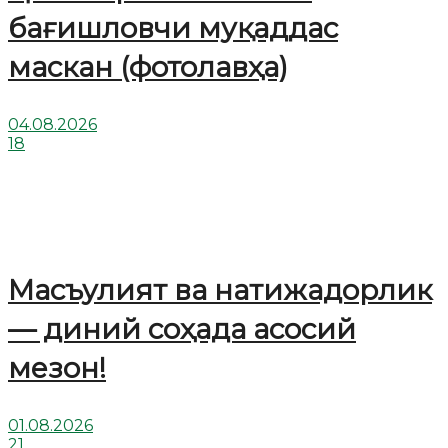
бағишловчи муқаддас
маскан (фотолавҳа)
04.08.2026
18
Масъулият ва натижадорлик
— диний соҳада асосий
мезон!
01.08.2026
21