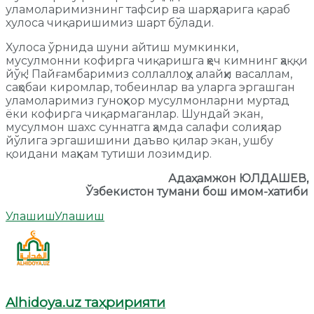
уламоларимизнинг тафсир ва шарҳларига қараб
хулоса чиқаришимиз шарт бўлади.
Хулоса ўрнида шуни айтиш мумкинки,
мусулмонни кофирга чиқаришга ҳеч кимнинг ҳаққи
йўқ! Пайғамбаримиз соллаллоҳу алайҳи васаллам,
саҳобаи киромлар, тобеинлар ва уларга эргашган
уламоларимиз гуноҳкор мусулмонларни муртад
ёки кофирга чиқармаганлар. Шундай экан,
мусулмон шахс суннатга ҳамда салафи солиҳлар
йўлига эргашишини даъво қилар экан, ушбу
қоидани маҳкам тутиши лозимдир.
Адаҳамжон ЮЛДАШЕВ,
Ўзбекистон тумани бош имом-хатиби
Улашиш
Улашиш
Alhidoya.uz таҳририяти