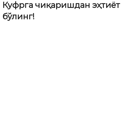
Куфрга чиқаришдан эҳтиёт
бўлинг!