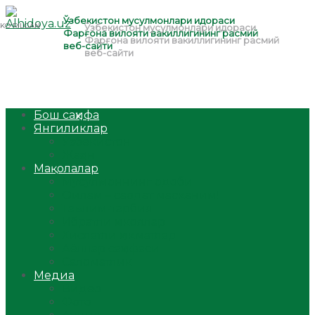
Бош саҳифа
Янгиликлар
Ўзбекистон
Жаҳон
Мақолалар
Мусулмоннинг одоби
Оилам – саодат масканим!
Таълим-тарбия
Ибратли ҳикоялар
Хислатли ҳикматлар
Аёллар саҳифаси
Саломатлик
Медиа
Видео
Фото