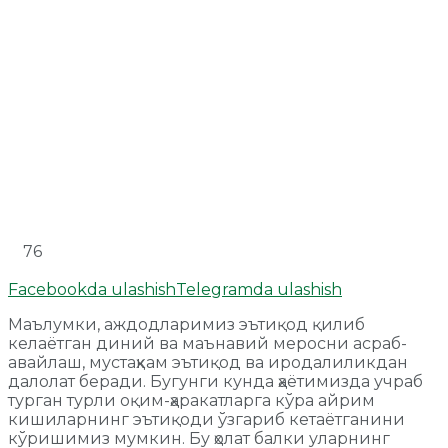
76
Facebookda ulashish
Telegramda ulashish
Маълумки, аждодларимиз эътиқод қилиб
келаётган диний ва маънавий меросни асраб-
авайлаш, мустаҳкам эътиқод ва иродалиликдан
далолат беради. Бугунги кунда ҳаётимизда учраб
турган турли оқим-ҳаракатларга кўра айрим
кишиларнинг эътиқоди ўзгариб кетаётганини
кўришимиз мумкин. Бу ҳолат балки уларнинг