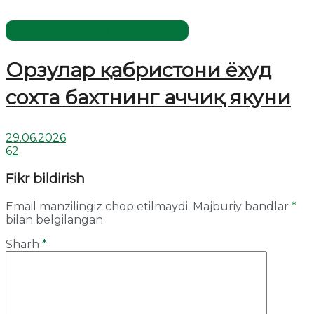
Жаҳолатга қарши - маърифат!
Орзулар қабристони ёхуд
сохта бахтнинг аччиқ якуни
29.06.2026
62
Fikr bildirish
Email manzilingiz chop etilmaydi.
Majburiy bandlar
*
bilan belgilangan
Sharh
*