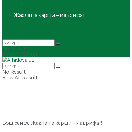
Сийрат ва тарих
Ҳаж ва умра
Жаҳолатга қарши – маърифат!
Мақола
Видеомаъруза
Аудиомаъруза
No Result
View All Result
No Result
View All Result
Бош саҳифа
Жаҳолатга қарши - маърифат!