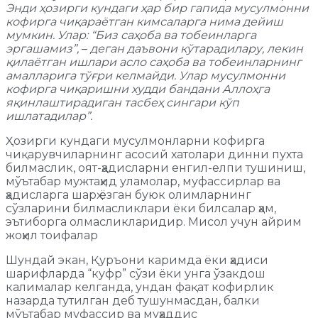
Энди ҳозирги кундаги ҳар бир гапида мусулмонни
кофирга чиқараётган кимсаларга нима дейиш
мумкин. Улар: “Биз саҳоба ва тобеинларга
эргашамиз”,
–
деган даъвони кўтарадилару, лекин
қилаётган ишлари асло саҳоба ва тобеинларнинг
амалларига тўғри келмайди. Улар мусулмонни
кофирга чиқаришни худди бандани Аллоҳга
яқинлаштирадиган тасбеҳ сингари кўп
ишлатадилар”.
Ҳозирги кундаги мусулмонларни кофирга
чиқарувчиларнинг асосий хатолари динни пухта
билмаслик, оят-ҳадисларни енгил-елпи тушиниш,
мўътабар мужтаҳид уламолар, муфассирлар ва
ҳадисларга шарҳ ёзган буюк олимларнинг
сўзларини билмасликлари ёки билсалар ҳам,
эътиборга олмасликларидир. Мисол учун айрим
жоҳил тоифалар
Шундай экан, Қуръони каримда ёки ҳадиси
шарифларда “куфр” сўзи ёки унга ўзакдош
калималар келганда, ундан фақат кофирлик
назарда тутилган деб тушунмасдан, балки
мўътабар муфассир ва муҳаддис