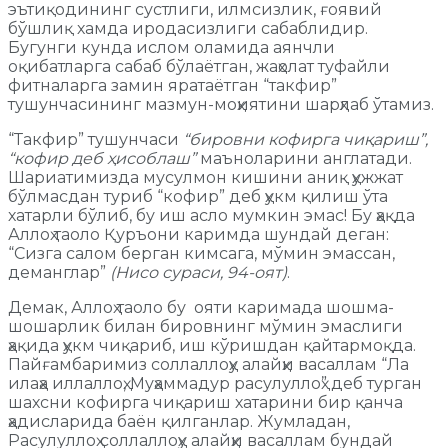
эътиқодининг сустлиги, илмсизлик, ғоявий
бўшлиқ хамда иродасизлиги сабаблидир.
Бугунги кунда ислом оламида аянчли
оқибатларга сабаб бўлаётган, жаҳолат туфайли
фитналарга замин яратаётган “такфир”
тушунчасининг мазмун-моҳиятини шарҳлаб ўтамиз.
“Такфир” тушунчаси
“бировни кофирга чиқариш”,
“кофир деб ҳисоблаш”
маъноларини англатади.
Шариатимизда мусулмон кишини аниқ ҳужжат
бўлмасдан туриб “кофир” деб ҳукм қилиш ўта
хатарли бўлиб, бу иш асло мумкин эмас! Бу ҳақда
Аллоҳ таоло Қуръони каримда шундай деган:
“Сизга салом берган кимсага, мўмин эмассан,
деманглар”
(Нисо сураси
,
94-оят)
.
Демак, Аллоҳ таоло бу ояти каримада шошма-
шошарлик билан бировнинг мўмин эмаслиги
ҳақида ҳукм чиқариб, иш кўришдан қайтармоқда.
Пайғамбаримиз соллаллоҳу алайҳи васаллам “Ла
илаҳа иллаллоҳ, Муҳаммадур расулуллоҳ” деб турган
шахсни кофирга чиқариш хатарини бир қанча
ҳадисларида баён қилганлар. Жумладан,
Расулуллоҳ соллаллоҳу алайҳи васаллам бундай