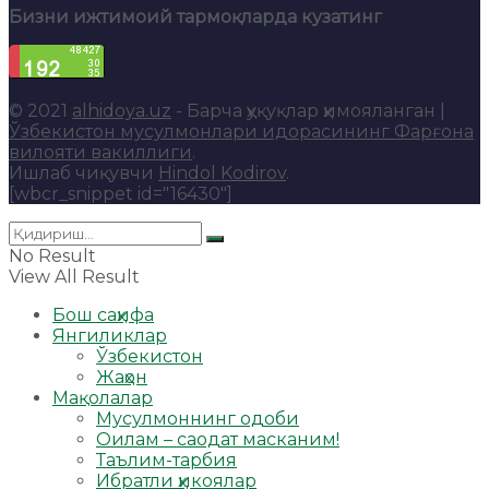
Бизни ижтимоий тармоқларда кузатинг
© 2021
alhidoya.uz
- Барча ҳуқуқлар ҳимояланган |
Ўзбекистон мусулмонлари идорасининг Фарғона
вилояти вакиллиги
.
Ишлаб чиқувчи
Hindol Kodirov
.
[wbcr_snippet id="16430"]
No Result
View All Result
Бош саҳифа
Янгиликлар
Ўзбекистон
Жаҳон
Мақолалар
Мусулмоннинг одоби
Оилам – саодат масканим!
Таълим-тарбия
Ибратли ҳикоялар