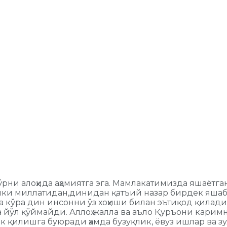
ни алоҳида аҳамиятга эга. Мамлакатимизда яшаётга
нки миллатидан,динидан қатъий назар бирдек яшаб 
 кўра дин инсонни ўз хоҳиши билан эътиқод қиладиг
 йўл қўймайди. Аллоҳ жалла ва аъло Қуръони каримн
 қилишга буюради ҳамда бузуқлик, ёвуз ишлар ва зул