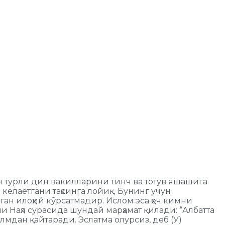
н турли дин вакилларини тинч ва тотув яшашига
келаётгани таҳсинга лойиқ. Бунинг учун
ан илоҳий кўрсатмадир. Ислом эса ҳеч кимни
и Наҳл сурасида шундай марҳамат қилади: “Албатта
мдан қайтаради. Эслатма олурсиз, деб (У)