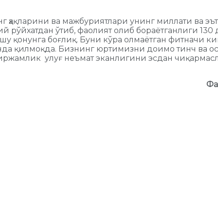
г ҳақларини ва мажбуриятлари унинг миллати ва эъ
й рўйхатдан ўтиб, фаолият олиб бораётганлиги 130 
у қонунга боғлиқ. Буни кўра олмаётган фитначи ки
да қилмоқда. Бизнинг юртимизни доимо тинч ва осо
иржамлик улуғ неъмат эканлигини эсдан чиқармасл
Фа