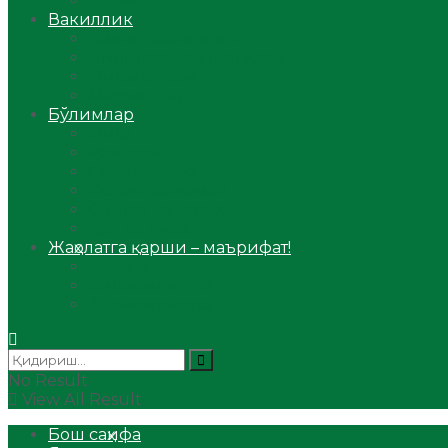
Аудио
Вакиллик
Вилоят вакиллиги
Имомлар фаолиятидан
Фиқҳ мактаби
Масжидлар
Бўлимлар
Фиқҳ
Рамазон
Савол-жавоб
Ислом ва иймон
Сийрат ва тарих
Ҳаж ва умра
Жаҳолатга қарши – маърифат!
Мақола
Видеомаъруза
Аудиомаъруза
No Result
View All Result
Бош саҳифа