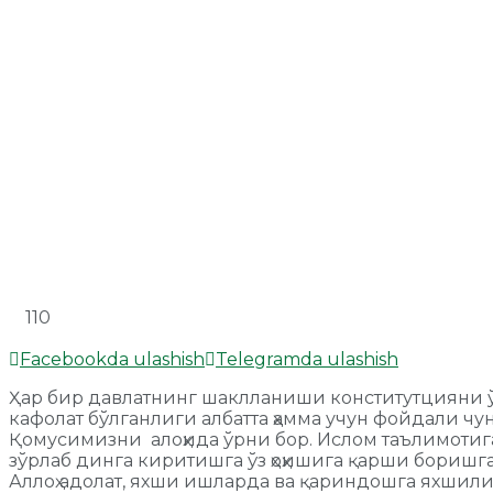
110
Facebookda ulashish
Telegramda ulashish
Ҳар бир давлатнинг шаклланиши конститутцияни ўр
кафолат бўлганлиги албатта ҳамма учун фойдали чу
Қомусимизни алоҳида ўрни бор. Ислом таълимотига
зўрлаб динга киритишга ўз ҳоҳишига қарши боришга
Аллоҳ адолат, яхши ишларда ва қариндошга яхшилик