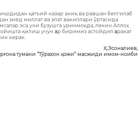
тиқодидан қатъий назар аниқ ва равшан белгилаб
дан зиёд миллат ва элат вакиллари ўртасида
мсалар эса уни бузушга уринмоқда, лекин Аллоҳ
йишта қилиш учун ҳар биримиз астойдил ҳаракат
ик керак.
Ҳ.Эсоналиев,
рғона тумани “Тўрахон ҳожи” масжиди имом-ноиби