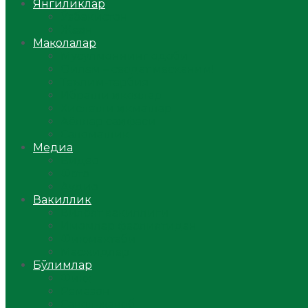
Янгиликлар
Ўзбекистон
Жаҳон
Мақолалар
Мусулмоннинг одоби
Оилам – саодат масканим!
Таълим-тарбия
Ибратли ҳикоялар
Хислатли ҳикматлар
Аёллар саҳифаси
Саломатлик
Медиа
Видео
Фото
Аудио
Вакиллик
Вилоят вакиллиги
Имомлар фаолиятидан
Фиқҳ мактаби
Масжидлар
Бўлимлар
Фиқҳ
Рамазон
Савол-жавоб