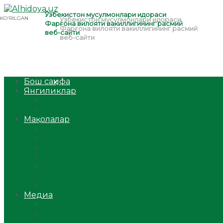
Бош саҳифа
Янгиликлар
Ўзбекистон
Жаҳон
Мақолалар
Мусулмоннинг одоби
Оилам – саодат масканим!
Таълим-тарбия
Ибратли ҳикоялар
Хислатли ҳикматлар
Аёллар саҳифаси
Саломатлик
Медиа
Видео
Фото