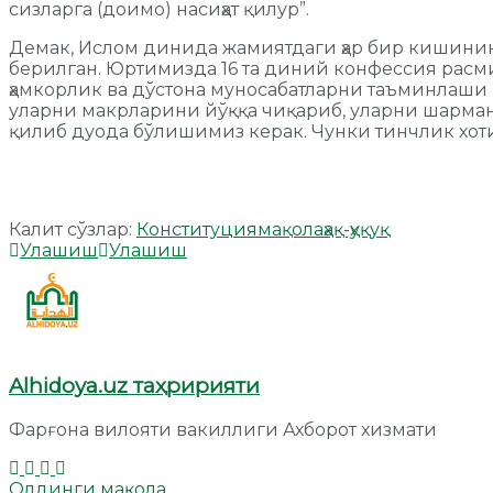
сизларга (доимо) насиҳат қилур”.
Демак, Ислом динида жамиятдаги ҳар бир кишинин
берилган. Юртимизда 16 та диний конфессия расми
ҳамкорлик ва дўстона муносабатларни таъминлаши ш
уларни макрларини йўққа чиқариб, уларни шарман
қилиб дуода бўлишимиз керак. Чунки тинчлик хот
Калит сўзлар:
Конституция
мақола
ҳақ-ҳуқуқ
Улашиш
Улашиш
Alhidoya.uz таҳририяти
Фарғона вилояти вакиллиги Ахборот хизмати
Олдинги мақола