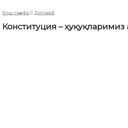
Бош саҳифа
Долзарб
Конституция – ҳуқуқларимиз 