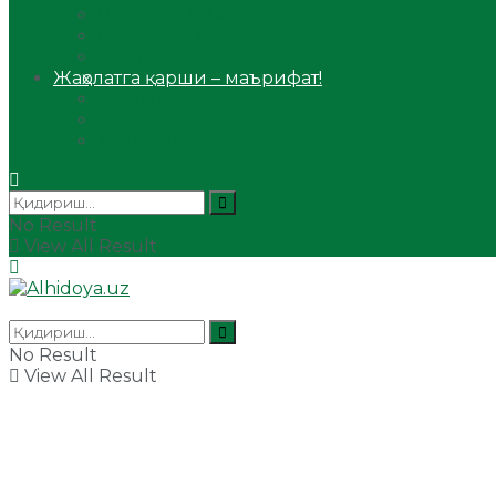
Ислом ва иймон
Сийрат ва тарих
Ҳаж ва умра
Жаҳолатга қарши – маърифат!
Мақола
Видеомаъруза
Аудиомаъруза
No Result
View All Result
No Result
View All Result