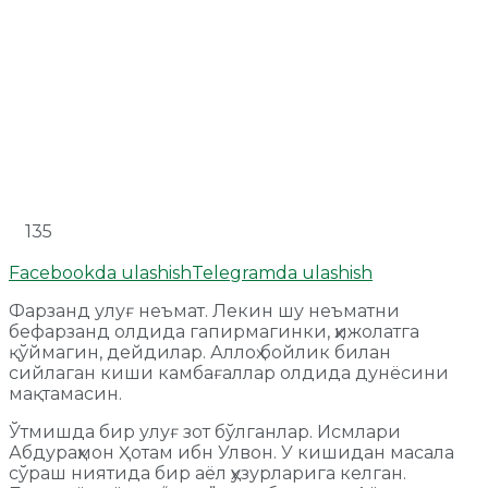
135
Facebookda ulashish
Telegramda ulashish
Фарзанд улуғ неъмат. Лекин шу неъматни
бефарзанд олдида гапирмагинки, ҳижолатга
қўймагин, дейдилар. Аллоҳ бойлик билан
сийлаган киши камбағаллар олдида дунёсини
мақтамасин.
Ўтмишда бир улуғ зот бўлганлар. Исмлари
Абдураҳмон Ҳотам ибн Улвон. У кишидан масала
сўраш ниятида бир аёл ҳузурларига келган.