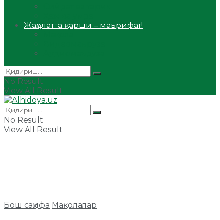
Сийрат ва тарих
Ҳаж ва умра
Жаҳолатга қарши – маърифат!
Мақола
Видеомаъруза
Аудиомаъруза
No Result
View All Result
No Result
View All Result
Бош саҳифа
Мақолалар