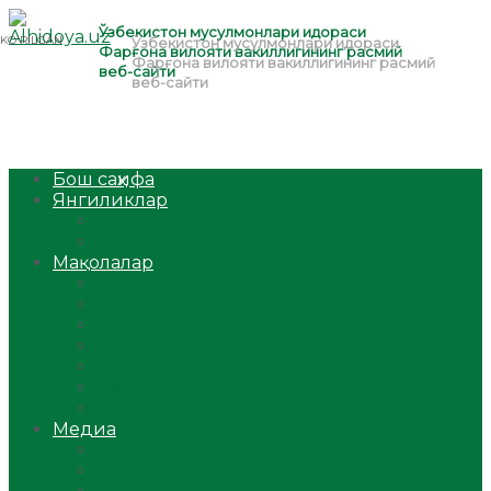
Бош саҳифа
Янгиликлар
Ўзбекистон
Жаҳон
Мақолалар
Мусулмоннинг одоби
Оилам – саодат масканим!
Таълим-тарбия
Ибратли ҳикоялар
Хислатли ҳикматлар
Аёллар саҳифаси
Саломатлик
Медиа
Видео
Фото