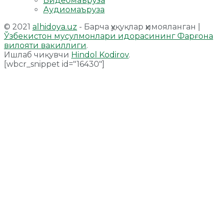
Видеомаъруза
Аудиомаъруза
© 2021
alhidoya.uz
- Барча ҳуқуқлар ҳимояланган |
Ўзбекистон мусулмонлари идорасининг Фарғона
вилояти вакиллиги
.
Ишлаб чиқувчи
Hindol Kodirov
.
[wbcr_snippet id="16430"]