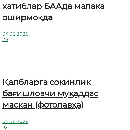
хатиблар БААда малака
оширмоқда
04.08.2026
26
Қалбларга сокинлик
бағишловчи муқаддас
маскан (фотолавҳа)
04.08.2026
16