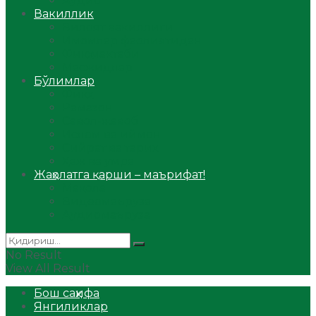
Аудио
Вакиллик
Вилоят вакиллиги
Имомлар фаолиятидан
Фиқҳ мактаби
Масжидлар
Бўлимлар
Фиқҳ
Рамазон
Савол-жавоб
Ислом ва иймон
Сийрат ва тарих
Ҳаж ва умра
Жаҳолатга қарши – маърифат!
Мақола
Видеомаъруза
Аудиомаъруза
No Result
View All Result
Бош саҳифа
Янгиликлар