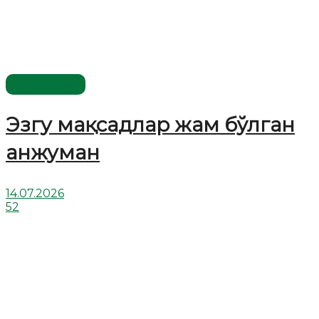
Мақолалар
Эзгу мақсадлар жам бўлган
анжуман
14.07.2026
52