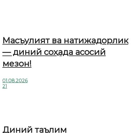
Масъулият ва натижадорлик
— диний соҳада асосий
мезон!
01.08.2026
21
Диний таълим