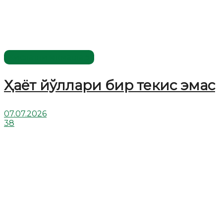
Хислатли ҳикматлар
Ҳаёт йўллари бир текис эмас
07.07.2026
38