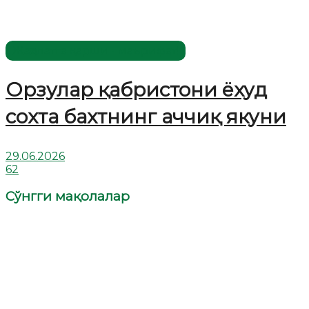
Жаҳолатга қарши - маърифат!
Орзулар қабристони ёхуд
сохта бахтнинг аччиқ якуни
29.06.2026
62
Сўнгги мақолалар