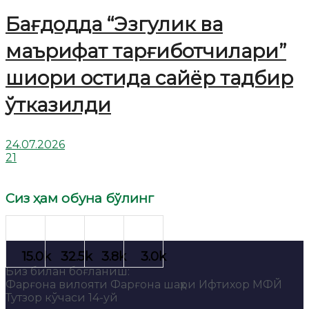
Бағдодда “Эзгулик ва
маърифат тарғиботчилари”
шиори остида сайёр тадбир
ўтказилди
24.07.2026
21
Сиз ҳам обуна бўлинг
Биз билан боғланиш:
Фарғона вилояти Фарғона шаҳри Ифтихор МФЙ
Тутзор кўчаси 14-уй