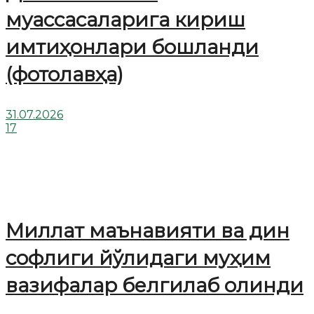
муассасаларига кириш
имтиҳонлари бошланди
(фотолавҳа)
31.07.2026
17
Миллат маънавияти ва дин
софлиги йўлидаги муҳим
вазифалар белгилаб олинди