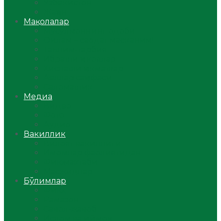
Ўзбекистон
Жаҳон
Мақолалар
Мусулмоннинг одоби
Оилам – саодат масканим!
Таълим-тарбия
Ибратли ҳикоялар
Хислатли ҳикматлар
Аёллар саҳифаси
Саломатлик
Медиа
Видео
Фото
Аудио
Вакиллик
Вилоят вакиллиги
Имомлар фаолиятидан
Фиқҳ мактаби
Масжидлар
Бўлимлар
Фиқҳ
Рамазон
Савол-жавоб
Ислом ва иймон