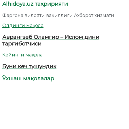
Alhidoya.uz таҳририяти
Фарғона вилояти вакиллиги Ахборот хизмати
Олдинги мақола
Аврангзеб Оламгир – Ислом дини
тарғиботчиси
Кейинги мақола
Буни кеч тушундик
Ўхшаш мақолалар