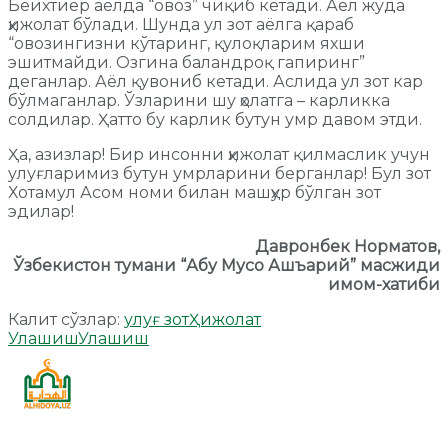
Беихтиёр аёлда “овоз” чиқиб кетади. Аёл жуда
ҳижолат бўлади. Шунда ул зот аёлга қараб
“овозингизни кўтаринг, қулоқларим яхши
эшитмайди. Озгина баландроқ гапиринг”
деганлар. Аёл қувониб кетади. Аслида ул зот кар
бўлмаганлар. Ўзларини шу ҳолатга – карликка
солдилар. Ҳатто бу карлик бутун умр давом этди.
Ҳа, азизлар! Бир инсонни ҳижолат қилмаслик учун
улуғларимиз бутун умрларини берганлар! Бул зот
Хотамул Асом номи билан машҳур бўлган зот
эдилар!
Давронбек Норматов,
Ўзбекистон тумани
“
Абу Мусо Ашъарий
”
масжиди
имом-хатиби
Калит сўзлар:
улуғ зот
Ҳижолат
Улашиш
Улашиш