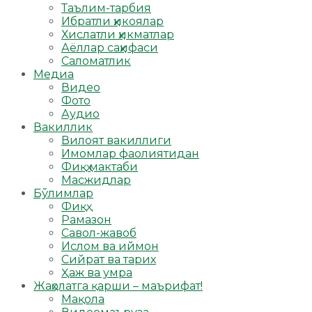
Таълим-тарбия
Ибратли ҳикоялар
Хислатли ҳикматлар
Аёллар саҳифаси
Саломатлик
Медиа
Видео
Фото
Аудио
Вакиллик
Вилоят вакиллиги
Имомлар фаолиятидан
Фиқҳ мактаби
Масжидлар
Бўлимлар
Фиқҳ
Рамазон
Савол-жавоб
Ислом ва иймон
Сийрат ва тарих
Ҳаж ва умра
Жаҳолатга қарши – маърифат!
Мақола