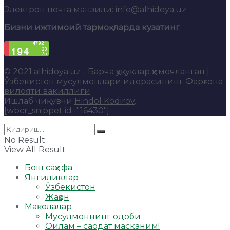
Электрон почта манзили: info@alhidoya.uz
Бизни ижтимоий тармоқларда кузатинг
© 2021
alhidoya.uz
- Барча ҳуқуқлар ҳимояланган |
Ўзбекистон мусулмонлари идорасининг Фарғона
вилояти вакиллиги
.
Ишлаб чиқувчи
Hindol Kodirov
.
[wbcr_snippet id="16430"]
No Result
View All Result
Бош саҳифа
Янгиликлар
Ўзбекистон
Жаҳон
Мақолалар
Мусулмоннинг одоби
Оилам – саодат масканим!