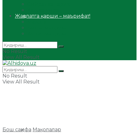
Сийрат ва тарих
Ҳаж ва умра
Жаҳолатга қарши – маърифат!
Мақола
Видеомаъруза
Аудиомаъруза
No Result
View All Result
No Result
View All Result
Бош саҳифа
Мақолалар