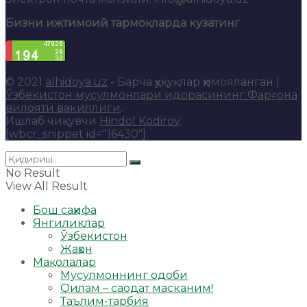
Бизни ижтимоий тармоқларда кузатинг
© 2021
alhidoya.uz
- Барча ҳуқуқлар ҳимояланган |
Ўзбекистон мусулмонлари идорасининг Фарғона
вилояти вакиллиги
.
Ишлаб чиқувчи
Hindol Kodirov
.
[wbcr_snippet id="16430"]
No Result
View All Result
Бош саҳифа
Янгиликлар
Ўзбекистон
Жаҳон
Мақолалар
Мусулмоннинг одоби
Оилам – саодат масканим!
Таълим-тарбия