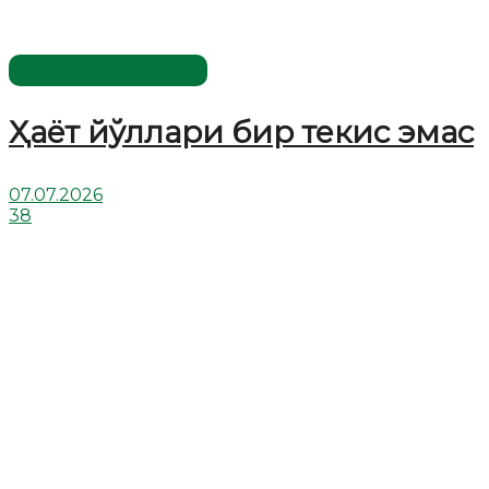
Хислатли ҳикматлар
Ҳаёт йўллари бир текис эмас
07.07.2026
38