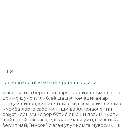
118
Facebookda ulashish
Telegramda ulashish
Инсон ўзига берилган барча илоҳий неъматларга
доимо шукр қилиб, ҳаётда дуч келадиган ҳар
қандай синов, қийинчилик, муваффақиятсизлик,
мусибатларга сабр қилиши ва Аллоҳ таолонинг
раҳматидан умидвор бўлиб яшаши лозим. Турли
шайтоний васваса, тушкунлик ва умидсизликка
берилмай, “инсон” деган улуғ номга мувофиқ иш