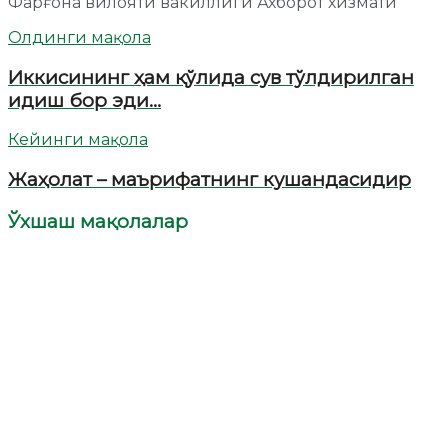
Фарғона вилояти вакиллиги Ахборот хизмати
Олдинги мақола
Иккисининг ҳам қўлида сув тўлдирилган
идиш бор эди…
Кейинги мақола
Жаҳолат – маърифатнинг кушандасидир
Ўхшаш мақолалар