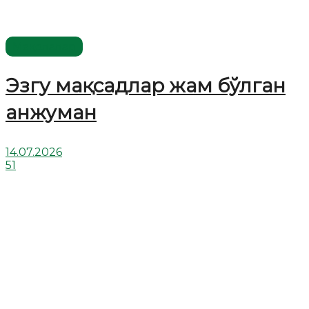
Мақолалар
Эзгу мақсадлар жам бўлган
анжуман
14.07.2026
51