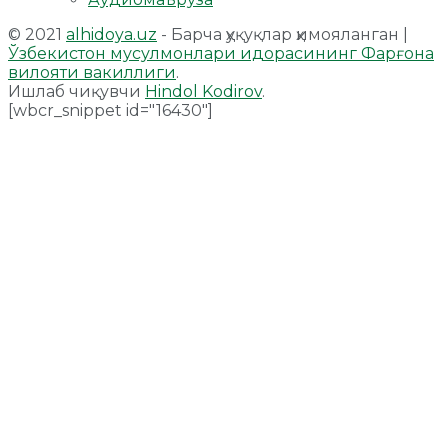
© 2021
alhidoya.uz
- Барча ҳуқуқлар ҳимояланган |
Ўзбекистон мусулмонлари идорасининг Фарғона
вилояти вакиллиги
.
Ишлаб чиқувчи
Hindol Kodirov
.
[wbcr_snippet id="16430"]