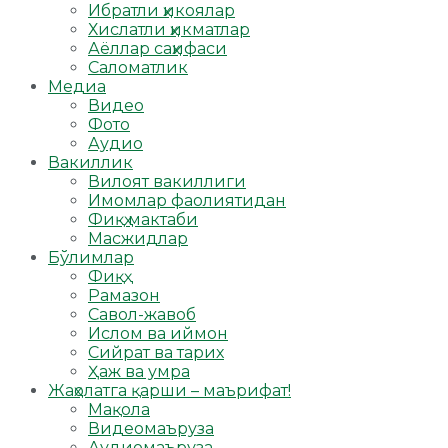
Ибратли ҳикоялар
Хислатли ҳикматлар
Аёллар саҳифаси
Саломатлик
Медиа
Видео
Фото
Аудио
Вакиллик
Вилоят вакиллиги
Имомлар фаолиятидан
Фиқҳ мактаби
Масжидлар
Бўлимлар
Фиқҳ
Рамазон
Савол-жавоб
Ислом ва иймон
Сийрат ва тарих
Ҳаж ва умра
Жаҳолатга қарши – маърифат!
Мақола
Видеомаъруза
Аудиомаъруза