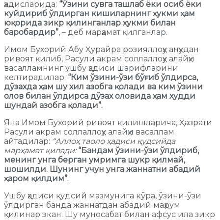
ҳадисларида:
“Ўзини сувга ташлаб ёки осиб ёки
куйдириб ўлдирган кишиларнинг ҳукми ҳам
юқорида зикр қилинганлар ҳукми билан
баробардир”
, – деб марҳамат қилганлар.
Имом Бухорий Абу Ҳурайра розияллоҳу анҳудан
ривоят қилиб, Расули акрам соллаллоҳу алайҳи
васалламнинг ушбу ҳадиси шарифларини
келтирадилар:
“Ким ўзини-ўзи бўғиб ўлдирса,
дўзахда ҳам шу хил азобга қолади ва ким ўзини
олов билан ўлдирса дўзах оловида ҳам худди
шундай азобга қолади”.
Яна Имом Бухорий ривоят қилишларича, Ҳазрати
Расули акрам соллаллоҳу алайҳи васаллам
айтадилар:
“Аллоҳ таоло ҳадиси қудсийда
марҳамат қилади:
“Бандам ўзини-ўзи ўлдириб,
менинг унга берган умримга шукр қилмай,
шошилди. Шунинг учун унга жаннатни абадий
ҳаром қилдим”
.
Ушбу ҳадиси қудсий мазмунига кўра, ўзини-ўзи
ўлдирган банда жаннатдан абадий маҳрум
қилинар экан. Шу муносабат билан афсус ила зикр