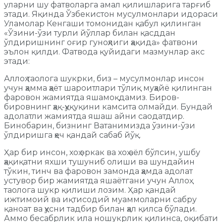
уларни шу фатволарга амал қилишларига тарғиб
этади. Яқинда Ўзбекистон мусулмонлари идораси
Уламолар Кенгаши томонидан қабул қилинган
«Ўзини-ўзи турли йўллар билан қасддан
ўлдиришнинг оғир гуноҳлиги ҳақида» фатвони
эълон қилди. Фатвода қуйидаги мазмунлар акс
этади:
Аллоҳ таолога шукрки, биз – мусулмонлар инсон
учун ҳамма ҳаёт шароитлари тўлиқ муҳайё қилинган
фаровон жамиятда яшамоқдамиз. Биров-
бировнинг ҳақ-ҳуқуқини камсита олмайди. Бундай
адолатли жамиятда яшаш айни саодатдир.
Бинобарин, бизнинг Ватанимизда ўзини-ўзи
ўлдиришга ҳеч қандай сабаб йўқ.
Ҳар бир инсон, хоҳ эркак ва хоҳ аёл бўлсин, ушбу
ҳақиқатни яхши тушуниб олиши ва шундайин
тўкин, тинч ва фаровон замонда ҳамда адолат
устувор бир жамиятда яшаётгани учун Аллоҳ
таолога шукр қилиши лозим. Ҳар қандай
ижтимоий ва иқтисодий муаммоларни сабру
қаноат ва ҳусни тадбир билан ҳал қилса бўлади.
Аммо бесабрлик ила ношукрлик қилинса, оқибати