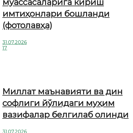
муассасаларига кириш
имтиҳонлари бошланди
(фотолавҳа)
31.07.2026
17
Миллат маънавияти ва дин
софлиги йўлидаги муҳим
вазифалар белгилаб олинди
31.07.2026