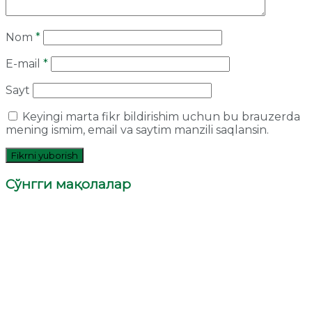
Nom
*
E-mail
*
Sayt
Keyingi marta fikr bildirishim uchun bu brauzerda
mening ismim, email va saytim manzili saqlansin.
Сўнгги мақолалар