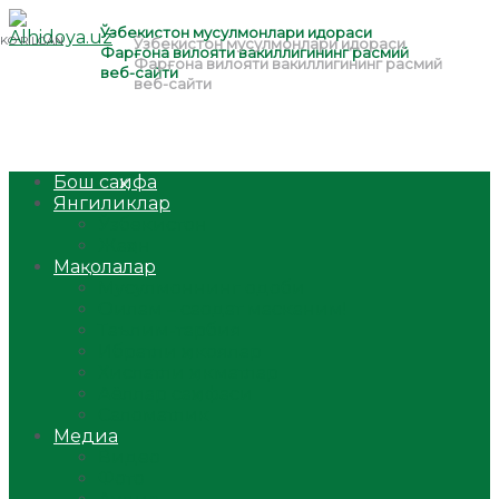
Бош саҳифа
Янгиликлар
Ўзбекистон
Жаҳон
Мақолалар
Мусулмоннинг одоби
Оилам – саодат масканим!
Таълим-тарбия
Ибратли ҳикоялар
Хислатли ҳикматлар
Аёллар саҳифаси
Саломатлик
Медиа
Видео
Фото