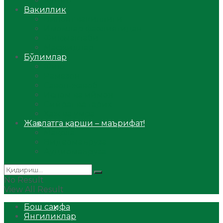
Аудио
Вакиллик
Вилоят вакиллиги
Имомлар фаолиятидан
Фиқҳ мактаби
Масжидлар
Бўлимлар
Фиқҳ
Рамазон
Савол-жавоб
Ислом ва иймон
Сийрат ва тарих
Ҳаж ва умра
Жаҳолатга қарши – маърифат!
Мақола
Видеомаъруза
Аудиомаъруза
No Result
View All Result
Бош саҳифа
Янгиликлар