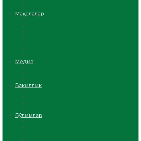
Ўзбекистон
Жаҳон
Мақолалар
Мусулмоннинг одоби
Оилам – саодат масканим!
Таълим-тарбия
Ибратли ҳикоялар
Хислатли ҳикматлар
Аёллар саҳифаси
Саломатлик
Медиа
Видео
Фото
Аудио
Вакиллик
Вилоят вакиллиги
Имомлар фаолиятидан
Фиқҳ мактаби
Масжидлар
Бўлимлар
Фиқҳ
Рамазон
Савол-жавоб
Ислом ва иймон