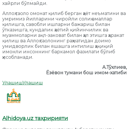
хайрли бўлмайди.
Аллоҳ таоло омонат қилиб берган ҳаёт неъматини ва
умримиз йилларини чиройли солиҳ амаллар
қилишга, савобли ишларни бажариш билан
ўтказишга, кундалик ҳаётий қийинчилик ва
муаммоларни ақл-заковат билан ҳал этишга ҳаракат
қилиш ва Аллоҳ таолонинг раҳматидан доимо
умидворлик билан яшашга интилиш ҳақиқий
имонли инсоннинг баркамол фазилати бўлиб
ҳисобланади.
А.Тўхлиев,
Ёзёвон тумани бош имом-хатиби
Улашиш
Улашиш
Alhidoya.uz таҳририяти