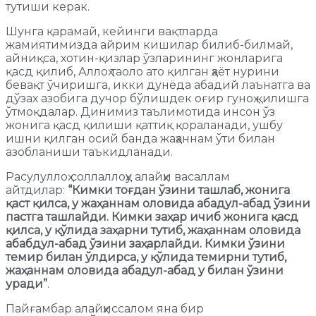
тутиши керак.
Шунга қарамай, кейинги вақтларда
жамиятимизда айрим кишилар билиб-билмай,
айниқса, хотин-қизлар ўзларининг жонларига
қасд қилиб, Аллоҳ таоло ато қилган ҳаёт нурини
бевақт ўчиришга, икки дунёда абадий лаънатга ва
дўзах азобига дучор бўлишдек оғир гуноҳ қилишга
ўтмоқдалар. Динимиз таълимотида инсон ўз
жонига қасд қилиши қаттиқ қораланади, ушбу
ишни қилган осий банда жаҳаннам ўти билан
азобланиши таъкидланади.
Расулуллоҳ соллаллоҳу алайҳи васаллам
айтдилар:
“Кимки тоғдан ўзини ташлаб, жонига
қаст қилса, у жаҳаннам оловида абадул-абад ўзини
пастга ташлайди. Кимки заҳар ичиб жонига қасд
қилса, у қўлида заҳарни тутиб, жаҳаннам оловида
абабдул-абад ўзини заҳарлайди.
Кимки ўзини
темир билан ўлдирса, у қўлида темирни тутиб,
жаҳаннам оловида абадул-абад у билан ўзини
уради”
.
Пайғамбар алайҳиссалом яна бир