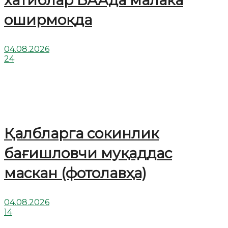
хатиблар БААда малака
оширмоқда
04.08.2026
24
Қалбларга сокинлик
бағишловчи муқаддас
маскан (фотолавҳа)
04.08.2026
14