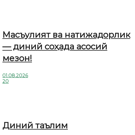
Масъулият ва натижадорлик
— диний соҳада асосий
мезон!
01.08.2026
20
Диний таълим