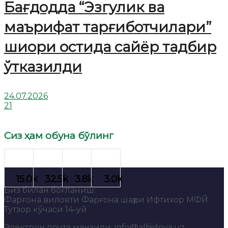
Бағдодда “Эзгулик ва
маърифат тарғиботчилари”
шиори остида сайёр тадбир
ўтказилди
24.07.2026
21
Сиз ҳам обуна бўлинг
Биз билан боғланиш:
Фарғона вилояти Фарғона шаҳри Ифтихор МФЙ
Тутзор кўчаси 14-уй
Электрон почта манзили: info@alhidoya.uz