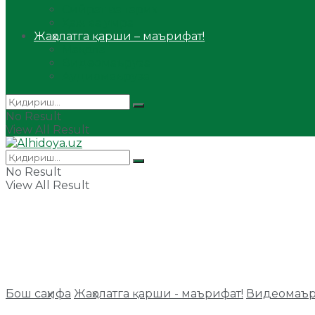
Сийрат ва тарих
Ҳаж ва умра
Жаҳолатга қарши – маърифат!
Мақола
Видеомаъруза
Аудиомаъруза
No Result
View All Result
No Result
View All Result
Бош саҳифа
Жаҳолатга қарши - маърифат!
Видеомаър