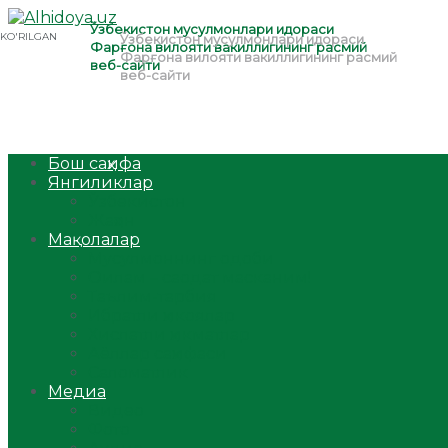
Бош саҳифа
Янгиликлар
Ўзбекистон
Жаҳон
Мақолалар
Мусулмоннинг одоби
Оилам – саодат масканим!
Таълим-тарбия
Ибратли ҳикоялар
Хислатли ҳикматлар
Аёллар саҳифаси
Саломатлик
Медиа
Видео
Фото