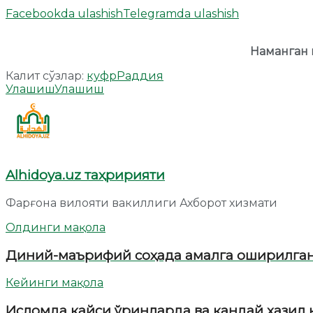
Facebookda ulashish
Telegramda ulashish
Наманган 
Калит сўзлар:
куфр
Раддия
Улашиш
Улашиш
Alhidoya.uz таҳририяти
Фарғона вилояти вакиллиги Ахборот хизмати
Олдинги мақола
Диний-маърифий соҳада амалга оширилган 
Кейинги мақола
Исломда қайси ўринларда ва қандай ҳазил 