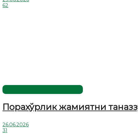
62
Жаҳолатга қарши - маърифат!
Порахўрлик жамиятни таназз
26.06.2026
31