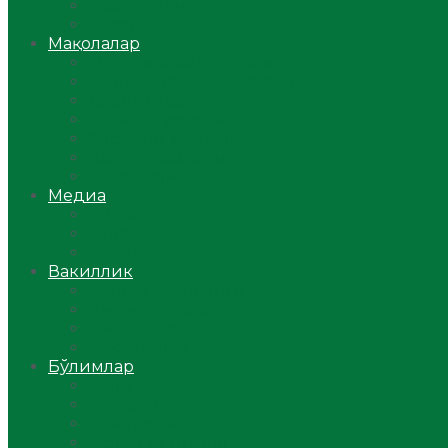
Ўзбекистон
Жаҳон
Мақолалар
Мусулмоннинг одоби
Оилам – саодат масканим!
Таълим-тарбия
Ибратли ҳикоялар
Хислатли ҳикматлар
Аёллар саҳифаси
Саломатлик
Медиа
Видео
Фото
Аудио
Вакиллик
Вилоят вакиллиги
Имомлар фаолиятидан
Фиқҳ мактаби
Масжидлар
Бўлимлар
Фиқҳ
Рамазон
Савол-жавоб
Ислом ва иймон