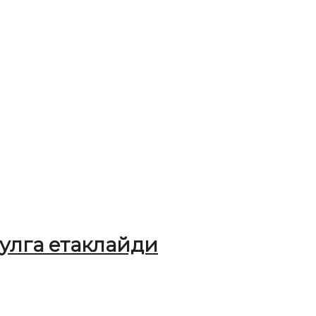
улга етаклайди