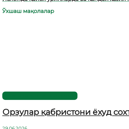
Ўхшаш мақолалар
Жаҳолатга қарши - маърифат!
Орзулар қабристони ёхуд сох
29.06.2026