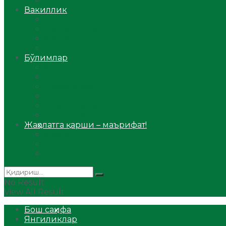
Аудио
Вакиллик
Вилоят вакиллиги
Имомлар фаолиятидан
Фиқҳ мактаби
Масжидлар
Бўлимлар
Фиқҳ
Рамазон
Савол-жавоб
Ислом ва иймон
Сийрат ва тарих
Ҳаж ва умра
Жаҳолатга қарши – маърифат!
Мақола
Видеомаъруза
Аудиомаъруза
No Result
View All Result
Бош саҳифа
Янгиликлар