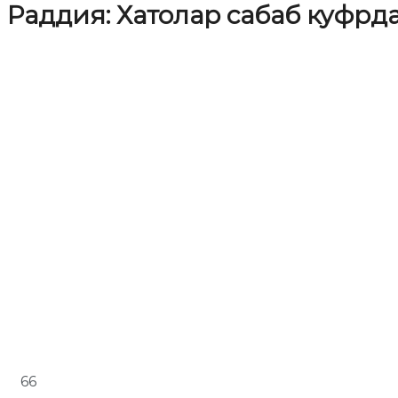
Раддия: Хатолар сабаб куфрд
66