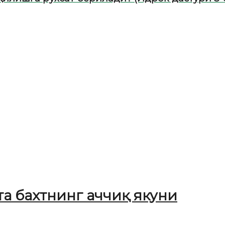
та бахтнинг аччиқ якуни