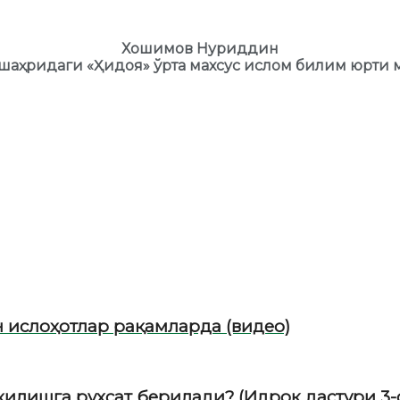
Хошимов Нуриддин
шаҳридаги «Ҳидоя» ўрта махсус ислом билим юрти
ислоҳотлар рақамларда (видео)
қилишга рухсат берилади? (Идрок дастури 3-