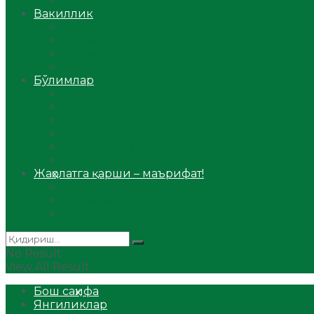
Аудио
Вакиллик
Вилоят вакиллиги
Имомлар фаолиятидан
Фиқҳ мактаби
Масжидлар
Бўлимлар
Фиқҳ
Рамазон
Савол-жавоб
Ислом ва иймон
Сийрат ва тарих
Ҳаж ва умра
Жаҳолатга қарши – маърифат!
Мақола
Видеомаъруза
Аудиомаъруза
No Result
View All Result
Бош саҳифа
Янгиликлар