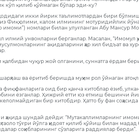
к кўп қилиб қўймаган бўлар эди-ку?
қодидаги икки йирик таълимотлардан бири бўлми
з Фиқҳ олими, калом илмининг мотуридийлик йўнал
ар имоми”) номлари билан улуғланган Абу Мансур М
илмий унвонларни берганлар. Масалан, “Имомул ҳуда
 (мусулмонларнинг ақидаларини ҳар хил бидъат ва ху
ар.
 қалбидан чуқур жой олганини, суннатга ёрдам бе
шарҳлаш ва ёритиб беришда муҳим рол ўйнаган атоқ
ва фиқҳ фанларига оид бир қанча китоблар ёзиб, ул
итобини ёзганлар. Ҳижрий етти юз етмиш бешинчи й
г келолмайдиган бир китобдир. Ҳатто бу фан соҳасида
 ҳақида шундай дейди: “Мутакаллимларнинг имоми,
таоло тўғри йўлга ҳидоят қилиб қўйиш билан мадад б
идалар соҳибларининг сўзларига раддиялар берди”.