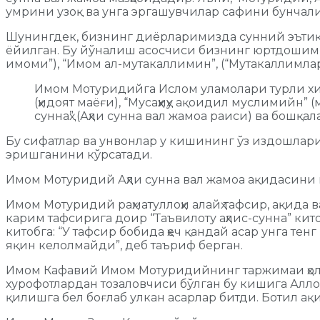
умрини узоқ ва унга эргашувчилар сафини бунчали
Шунингдек, бизнинг диёрларимизда сунний эъти
ёйилган. Бу йўналиш асосчиси бизнинг юртдошими
имоми”), “Имом ал-мутакаллимин”, (“Мутакаллимл
Имом Мотуридийга Ислом уламолари турли хил 
(ҳидоят маёғи), “Мусаҳҳиҳу ақоидил муслимийн”
суннаҳ” (Аҳли сунна вал жамоа раиси) ва бошқал
Бу сифатлар ва унвонлар у кишининг ўз издошлари
эришганини кўрсатади.
Имом Мотуридий Аҳли сунна вал жамоа ақидасини 
Имом Мотуридий раҳматуллоҳи алайҳ тафсир, ақида 
карим тафсирига доир “Таъвилоту аҳлис-сунна” к
китобга: “У тафсир бобида ҳеч қандай асар унга тен
яқин келолмайди”, деб таъриф берган.
Имом Кафавий Имом Мотуридийнинг таржимаи ҳоли
хурофотлардан тозаловчиси бўлган бу кишига Аллоҳ 
қилишга бел боғлаб улкан асарлар битди. Ботил ақ