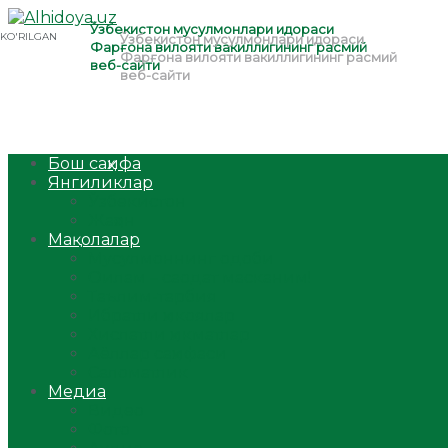
Бош саҳифа
Янгиликлар
Ўзбекистон
Жаҳон
Мақолалар
Мусулмоннинг одоби
Оилам – саодат масканим!
Таълим-тарбия
Ибратли ҳикоялар
Хислатли ҳикматлар
Аёллар саҳифаси
Саломатлик
Медиа
Видео
Фото