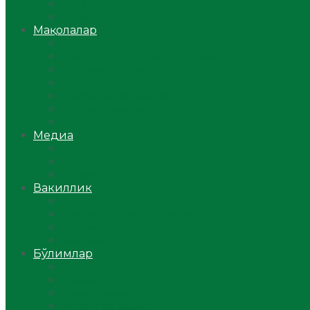
Ўзбекистон
Жаҳон
Мақолалар
Мусулмоннинг одоби
Оилам – саодат масканим!
Таълим-тарбия
Ибратли ҳикоялар
Хислатли ҳикматлар
Аёллар саҳифаси
Саломатлик
Медиа
Видео
Фото
Аудио
Вакиллик
Вилоят вакиллиги
Имомлар фаолиятидан
Фиқҳ мактаби
Масжидлар
Бўлимлар
Фиқҳ
Рамазон
Савол-жавоб
Ислом ва иймон