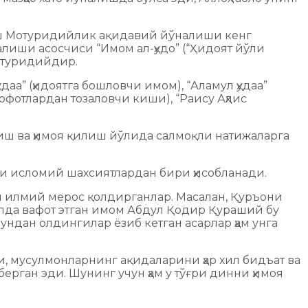
ш Мотуридийлик ақидавий йўналиши кенг
иши асосчиси “Имом ал-ҳудо” (“Ҳидоят йўли
отуридийдир.
а” (ҳидоятга бошловчи имом), “Аламул ҳудаа”
рофотлардан тозаловчи киши), “Раису Аҳлис
риш ва ҳимоя қилиш йўлида салмоқли натижаларга
ли исломий шахсиятлардан бири ҳисобланади.
кан илмий мерос қолдирганлар. Масалан, Қуръони
илда вафот этган имом Абдул Қодир Қураший бу
 ундан олдингилар ёзиб кетган асарлар ҳам унга
 мусулмонларнинг ақидаларини ҳар хил бидъат ва
ерган эди. Шунинг учун ҳам у тўғри динни ҳимоя