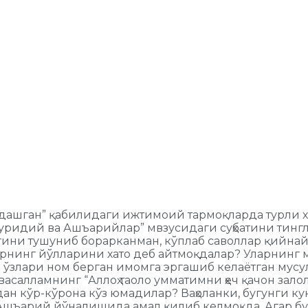
ашган” қабилидаги ижтимоий тармоқларда турли х
туридий ва Ашъарийлар” мвзусидаги суҳбатини тинг
лигини тушуниб борарканман, кўплаб саволлар қийна
арнинг йўлларини хато деб айтмоқдалар? Уларнинг 
я ўзлари ном берган имомга эргашиб келаётган му
ҳи васалламнинг “Аллоҳ таоло умматимни ҳеч қачон з
ридан кўр-кўрона кўз юмадилар? Ваҳоланки, бугунги 
шъарий йўналишида амал қилиб келмоқда. Агар бу ма