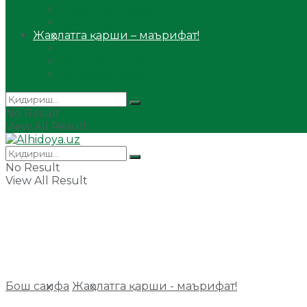
Сийрат ва тарих
Ҳаж ва умра
Жаҳолатга қарши – маърифат!
Мақола
Видеомаъруза
Аудиомаъруза
No Result
View All Result
No Result
View All Result
Бош саҳифа
Жаҳолатга қарши - маърифат!