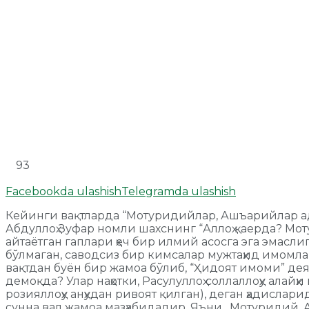
93
Facebookda ulashish
Telegramda ulashish
Кейинги вақтларда “Мотуридийлар, Ашъарийлар ад
Абдуллоҳ Зуфар номли шахснинг “Аллоҳ қаерда? Мо
айтаётган гаплари ҳеч бир илмий асосга эга эмас
бўлмаган, саводсиз бир кимсалар мужтаҳид имомл
вақтдан буён бир жамоа бўлиб, “Ҳидоят имоми” де
демоқда? Улар наҳотки, Расулуллоҳ соллаллоҳу алай
розияллоҳу анҳудан ривоят қилган), деган ҳадисла
сунна вал жамоа мазҳабидадир. Яъни, Мотуридий, А