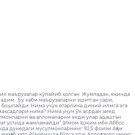
ил маърузалар кўпайиб қолган. Жумладан, яқинда
ладим. Бу каби маърузаларни эшитган сари,
й бошлайди. Нима учун етарлича диний илмга эга
мақсадлари нима? Нима учун ўн асрдан зиёд
сулмонларни ва алломаларни энди улар адашган
алолат устида жамламайди” (Имом Ҳоким ибн Аббос
кунда дунёдаги мусулмонларнинг 92,5 фоизи Аҳли
зҳаб хато йўналишда бўлса эди, Аллоҳ таоло унинг